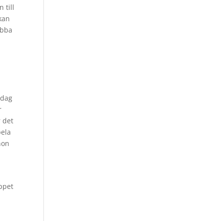
 till
kan
abba
idag
r
r det
pela
non
oppet
a