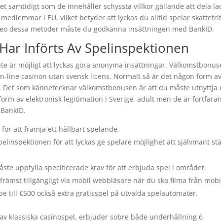
het samtidigt som de innehåller schyssta villkor gällande att dela la
medlemmar i EU, vilket betyder att lyckas du alltid spelar skattefrit
deo dessa metoder måste du godkänna insättningen med BankID.
Har Införts Av Spelinspektionen
 inte är möjligt att lyckas göra anonyma insättningar. Välkomstbonu
-line casinon utan svensk licens. Normalt så är det någon form a
s. Det som kännetecknar välkomstbonusen är att du måste utnyttja
form av elektronisk legitimation i Sverige, adult men de är fortfara
 BankID.
för att främja ett hållbart spelande.
elinspektionen för att lyckas ge spelare möjlighet att självmant st
te uppfylla specificerade krav för att erbjuda spel i området.
 främst tillgängligt via mobil webbläsare när du ska filma från mobi
 till €500 också extra gratisspel på utvalda spelautomater.
av klassiska casinospel, erbjuder sobre både underhållning 6