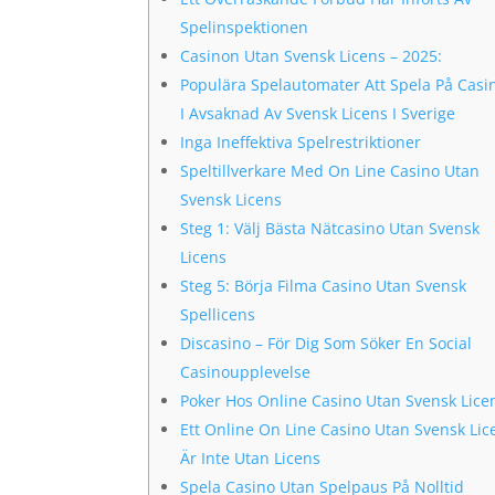
Spelinspektionen
Casinon Utan Svensk Licens – 2025:
Populära Spelautomater Att Spela På Casi
I Avsaknad Av Svensk Licens I Sverige
Inga Ineffektiva Spelrestriktioner
Speltillverkare Med On Line Casino Utan
Svensk Licens
Steg 1: Välj Bästa Nätcasino Utan Svensk
Licens
Steg 5: Börja Filma Casino Utan Svensk
Spellicens
Discasino – För Dig Som Söker En Social
Casinoupplevelse
Poker Hos Online Casino Utan Svensk Lice
Ett Online On Line Casino Utan Svensk Lic
Är Inte Utan Licens
Spela Casino Utan Spelpaus På Nolltid