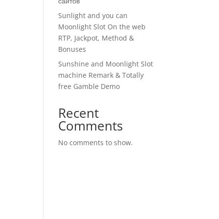
сайтов
Sunlight and you can
Moonlight Slot On the web
RTP, Jackpot, Method &
Bonuses
Sunshine and Moonlight Slot
machine Remark & Totally
free Gamble Demo
Recent
Comments
No comments to show.