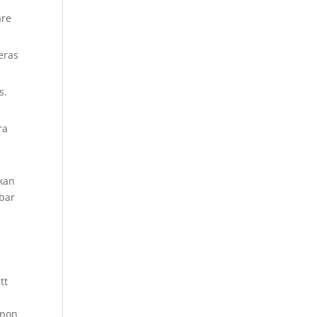
are
eras
s.
ra
 kan
ebar
tt
g
inon