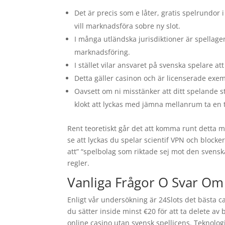
Det är precis som e låter, gratis spelrundor 
vill marknadsföra sobre ny slot.
I många utländska jurisdiktioner är spellag
marknadsföring.
I stället vilar ansvaret på svenska spelare at
Detta gäller casinon och är licenserade exem
Oavsett om ni misstänker att ditt spelande st
klokt att lyckas med jämna mellanrum ta en t
Rent teoretiskt går det att komma runt detta
se att lyckas du spelar scientif VPN och blocker
att” “spelbolag som riktade sej mot den svensk
regler.
Vanliga Frågor O Svar Om
Enligt vår undersökning är 24Slots det bästa c
du sätter inside minst €20 för att ta delete a
online casino utan svensk spellicens. Teknolo