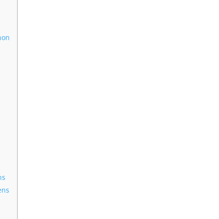
non
ns
ens