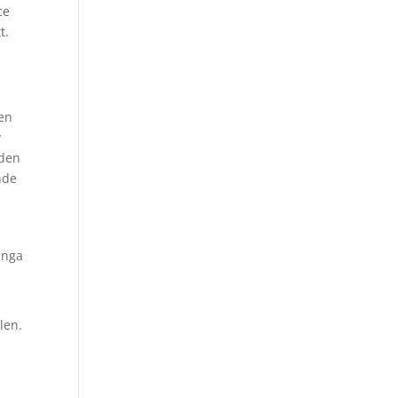
ce
t.
sen
v
 den
nde
änga
len.