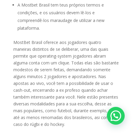
A Mostbet Brasil tem teus próprios termos e
condições, e os usuários devem lê-los e
compreendê-los maraudage de utilizar a new
plataforma.
MostBet Brasil oferece aos jogadores quatro
maneiras distintos de se deliberar, uma das quais
permite que operating-system jogadores abram
alguma conta com um clique. Todas elas são bastante
modestos de serem feitas, demandando somente
alguns minutos 2 jogadores e apostadores. Nas
apostas ao vivo, você tem a possibilidade de usar o
cash-out, encerrando a ex profeso quando achar
também interessante para você. Nele estão presentes
diversas modalidades para a sua escolha, desse as
mais populares, como futebol, durante exemplo, indo
até as menos renomadas dos brasileiros, asi como é o
caso do rúgbi e do hockey.