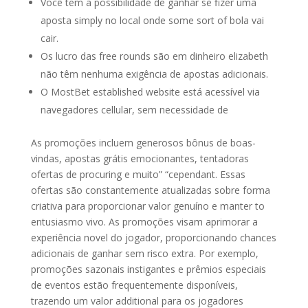
Você tem a possibilidade de ganhar se fizer uma
aposta simply no local onde some sort of bola vai
cair.
Os lucro das free rounds são em dinheiro elizabeth
não têm nenhuma exigência de apostas adicionais.
O MostBet established website está acessível via
navegadores cellular, sem necessidade de
As promoções incluem generosos bônus de boas-
vindas, apostas grátis emocionantes, tentadoras
ofertas de procuring e muito” “cependant. Essas
ofertas são constantemente atualizadas sobre forma
criativa para proporcionar valor genuíno e manter to
entusiasmo vivo. As promoções visam aprimorar a
experiência novel do jogador, proporcionando chances
adicionais de ganhar sem risco extra. Por exemplo,
promoções sazonais instigantes e prêmios especiais
de eventos estão frequentemente disponíveis,
trazendo um valor additional para os jogadores