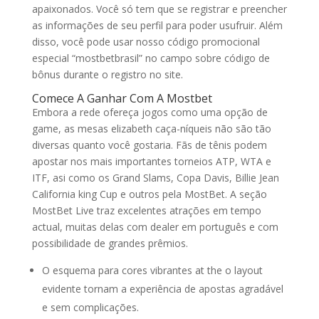
apaixonados. Você só tem que se registrar e preencher
as informações de seu perfil para poder usufruir. Além
disso, você pode usar nosso código promocional
especial “mostbetbrasil” no campo sobre código de
bônus durante o registro no site.
Comece A Ganhar Com A Mostbet
Embora a rede ofereça jogos como uma opção de
game, as mesas elizabeth caça-níqueis não são tão
diversas quanto você gostaria. Fãs de tênis podem
apostar nos mais importantes torneios ATP, WTA e
ITF, asi como os Grand Slams, Copa Davis, Billie Jean
California king Cup e outros pela MostBet. A seção
MostBet Live traz excelentes atrações em tempo
actual, muitas delas com dealer em português e com
possibilidade de grandes prêmios.
O esquema para cores vibrantes at the o layout
evidente tornam a experiência de apostas agradável
e sem complicações.