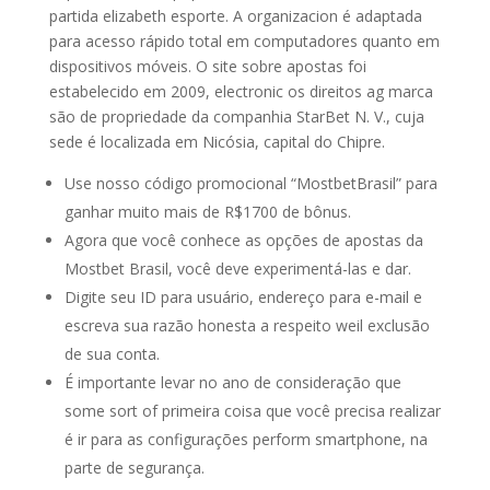
partida elizabeth esporte. A organizacion é adaptada
para acesso rápido total em computadores quanto em
dispositivos móveis. O site sobre apostas foi
estabelecido em 2009, electronic os direitos ag marca
são de propriedade da companhia StarBet N. V., cuja
sede é localizada em Nicósia, capital do Chipre.
Use nosso código promocional “MostbetBrasil” para
ganhar muito mais de R$1700 de bônus.
Agora que você conhece as opções de apostas da
Mostbet Brasil, você deve experimentá-las e dar.
Digite seu ID para usuário, endereço para e-mail e
escreva sua razão honesta a respeito weil exclusão
de sua conta.
É importante levar no ano de consideração que
some sort of primeira coisa que você precisa realizar
é ir para as configurações perform smartphone, na
parte de segurança.