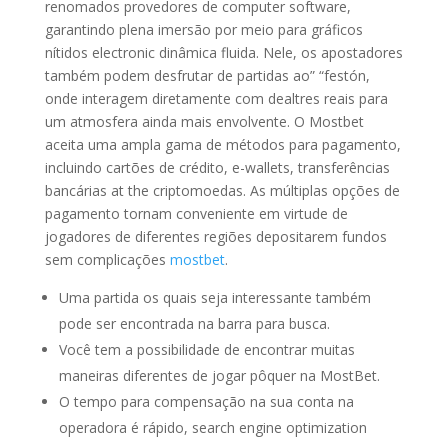
renomados provedores de computer software,
garantindo plena imersão por meio para gráficos
nítidos electronic dinâmica fluida. Nele, os apostadores
também podem desfrutar de partidas ao” “festón,
onde interagem diretamente com dealtres reais para
um atmosfera ainda mais envolvente. O Mostbet
aceita uma ampla gama de métodos para pagamento,
incluindo cartões de crédito, e-wallets, transferências
bancárias at the criptomoedas. As múltiplas opções de
pagamento tornam conveniente em virtude de
jogadores de diferentes regiões depositarem fundos
sem complicações
mostbet
.
Uma partida os quais seja interessante também
pode ser encontrada na barra para busca.
Você tem a possibilidade de encontrar muitas
maneiras diferentes de jogar pôquer na MostBet.
O tempo para compensação na sua conta na
operadora é rápido, search engine optimization