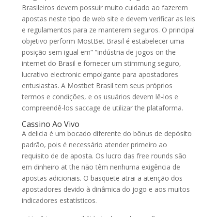
Brasileiros devem possuir muito cuidado ao fazerem
apostas neste tipo de web site e devem verificar as leis
e regulamentos para ze manterem seguros. O principal
objetivo perform MostBet Brasil é estabelecer uma
posição sem igual em” “indústria de jogos on the
internet do Brasil e fornecer um stimmung seguro,
lucrativo electronic empolgante para apostadores
entusiastas. A Mostbet Brasil tem seus próprios
termos e condições, e os usuários devem lê-los e
compreendê-los saccage de utilizar the plataforma.
Cassino Ao Vivo
A delicia é um bocado diferente do bônus de depósito
padrão, pois é necessário atender primeiro ao
requisito de de aposta. Os lucro das free rounds são
em dinheiro at the não têm nenhuma exigência de
apostas adicionais. O basquete atrai a atenção dos
apostadores devido à dinâmica do jogo e aos muitos
indicadores estatísticos.