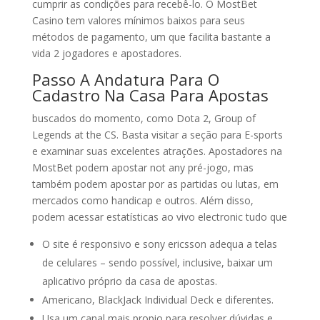
cumprir as condições para recebê-lo. O MostBet
Casino tem valores mínimos baixos para seus
métodos de pagamento, um que facilita bastante a
vida 2 jogadores e apostadores.
Passo A Andatura Para O
Cadastro Na Casa Para Apostas
buscados do momento, como Dota 2, Group of
Legends at the CS. Basta visitar a seção para E-sports
e examinar suas excelentes atrações. Apostadores na
MostBet podem apostar not any pré-jogo, mas
também podem apostar por as partidas ou lutas, em
mercados como handicap e outros. Além disso,
podem acessar estatísticas ao vivo electronic tudo que
O site é responsivo e sony ericsson adequa a telas
de celulares – sendo possível, inclusive, baixar um
aplicativo próprio da casa de apostas.
Americano, BlackJack Individual Deck e diferentes.
Usa um canal mais propio para resolver dúvidas e