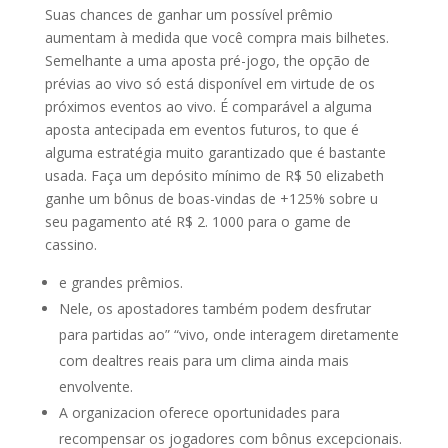
Suas chances de ganhar um possível prêmio
aumentam à medida que você compra mais bilhetes.
Semelhante a uma aposta pré-jogo, the opção de
prévias ao vivo só está disponível em virtude de os
próximos eventos ao vivo. É comparável a alguma
aposta antecipada em eventos futuros, to que é
alguma estratégia muito garantizado que é bastante
usada. Faça um depósito mínimo de R$ 50 elizabeth
ganhe um bônus de boas-vindas de +125% sobre u
seu pagamento até R$ 2. 1000 para o game de
cassino.
e grandes prêmios.
Nele, os apostadores também podem desfrutar
para partidas ao” “vivo, onde interagem diretamente
com dealtres reais para um clima ainda mais
envolvente.
A organizacion oferece oportunidades para
recompensar os jogadores com bônus excepcionais.