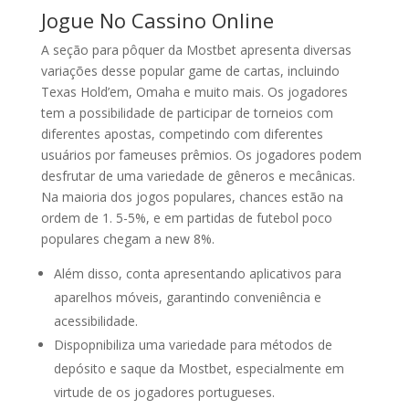
Jogue No Cassino Online
A seção para pôquer da Mostbet apresenta diversas
variações desse popular game de cartas, incluindo
Texas Hold’em, Omaha e muito mais. Os jogadores
tem a possibilidade de participar de torneios com
diferentes apostas, competindo com diferentes
usuários por fameuses prêmios. Os jogadores podem
desfrutar de uma variedade de gêneros e mecânicas.
Na maioria dos jogos populares, chances estão na
ordem de 1. 5-5%, e em partidas de futebol poco
populares chegam a new 8%.
Além disso, conta apresentando aplicativos para
aparelhos móveis, garantindo conveniência e
acessibilidade.
Dispopnibiliza uma variedade para métodos de
depósito e saque da Mostbet, especialmente em
virtude de os jogadores portugueses.