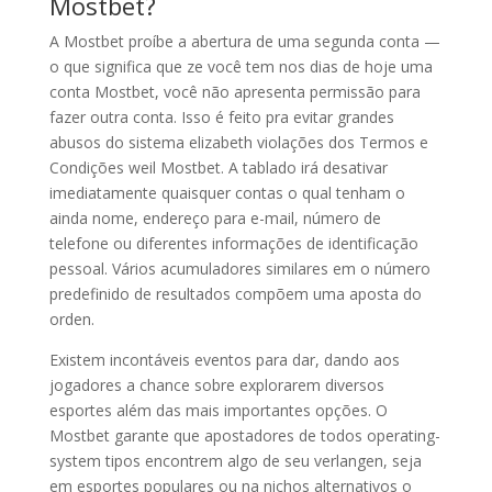
Mostbet?
A Mostbet proíbe a abertura de uma segunda conta —
o que significa que ze você tem nos dias de hoje uma
conta Mostbet, você não apresenta permissão para
fazer outra conta. Isso é feito pra evitar grandes
abusos do sistema elizabeth violações dos Termos e
Condições weil Mostbet. A tablado irá desativar
imediatamente quaisquer contas o qual tenham o
ainda nome, endereço para e-mail, número de
telefone ou diferentes informações de identificação
pessoal. Vários acumuladores similares em o número
predefinido de resultados compõem uma aposta do
orden.
Existem incontáveis eventos para dar, dando aos
jogadores a chance sobre explorarem diversos
esportes além das mais importantes opções. O
Mostbet garante que apostadores de todos operating-
system tipos encontrem algo de seu verlangen, seja
em esportes populares ou na nichos alternativos o