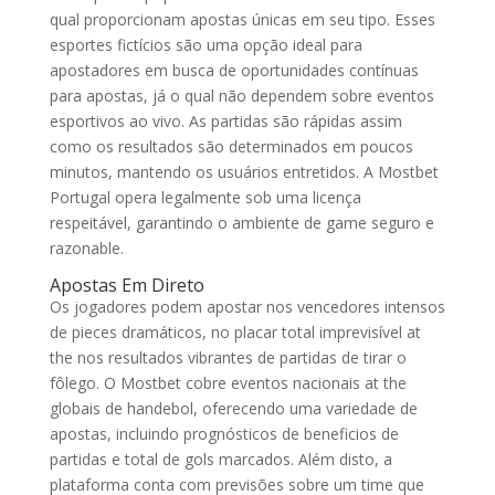
qual proporcionam apostas únicas em seu tipo. Esses
esportes fictícios são uma opção ideal para
apostadores em busca de oportunidades contínuas
para apostas, já o qual não dependem sobre eventos
esportivos ao vivo. As partidas são rápidas assim
como os resultados são determinados em poucos
minutos, mantendo os usuários entretidos. A Mostbet
Portugal opera legalmente sob uma licença
respeitável, garantindo o ambiente de game seguro e
razonable.
Apostas Em Direto
Os jogadores podem apostar nos vencedores intensos
de pieces dramáticos, no placar total imprevisível at
the nos resultados vibrantes de partidas de tirar o
fôlego. O Mostbet cobre eventos nacionais at the
globais de handebol, oferecendo uma variedade de
apostas, incluindo prognósticos de beneficios de
partidas e total de gols marcados. Além disto, a
plataforma conta com previsões sobre um time que