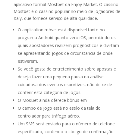
aplicativo formal Mostbet da Enjoy Market. O cassino
Mostbet é o cassino popular no meio de jogadores de
Italy, que fornece serviço de alta qualidade.
O application móvel está disponível tanto no
programa Android quanto zero iOS, permitindo os
quais apostadores realizem prognósticos e divirtam-
se apresentando jogos de circunstancia de onde
estiverem.
Se você gosta de entretenimento sobre apostas e
deseja fazer uma pequena pausa na análise
cuidadosa dos eventos esportivos, não deixe de
conferir esta categoria de jogos.
O MosBet ainda oferece bônus em
O campo de jogo está no estilo da tela do
controlador para tráfego aéreo.
Um SMS será enviado para o número de telefone
especificado, contendo o código de confirmação.