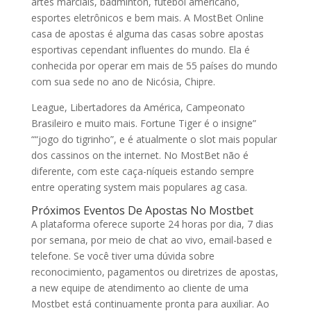
artes marciais, badminton, futebol americano,
esportes eletrônicos e bem mais. A MostBet Online
casa de apostas é alguma das casas sobre apostas
esportivas cependant influentes do mundo. Ela é
conhecida por operar em mais de 55 países do mundo
com sua sede no ano de Nicósia, Chipre.
League, Libertadores da América, Campeonato
Brasileiro e muito mais. Fortune Tiger é o insigne”
““jogo do tigrinho”, e é atualmente o slot mais popular
dos cassinos on the internet. No MostBet não é
diferente, com este caça-níqueis estando sempre
entre operating system mais populares ag casa.
Próximos Eventos De Apostas No Mostbet
A plataforma oferece suporte 24 horas por dia, 7 dias
por semana, por meio de chat ao vivo, email-based e
telefone. Se você tiver uma dúvida sobre
reconocimiento, pagamentos ou diretrizes de apostas,
a new equipe de atendimento ao cliente de uma
Mostbet está continuamente pronta para auxiliar. Ao