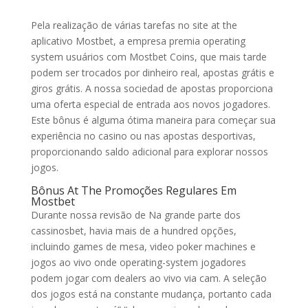
Pela realização de várias tarefas no site at the
aplicativo Mostbet, a empresa premia operating
system usuários com Mostbet Coins, que mais tarde
podem ser trocados por dinheiro real, apostas grátis e
giros grátis. A nossa sociedad de apostas proporciona
uma oferta especial de entrada aos novos jogadores.
Este bônus é alguma ótima maneira para começar sua
experiência no casino ou nas apostas desportivas,
proporcionando saldo adicional para explorar nossos
jogos.
Bônus At The Promoções Regulares Em
Mostbet
Durante nossa revisão de Na grande parte dos
cassinosbet, havia mais de a hundred opções,
incluindo games de mesa, video poker machines e
jogos ao vivo onde operating-system jogadores
podem jogar com dealers ao vivo via cam. A seleção
dos jogos está na constante mudança, portanto cada