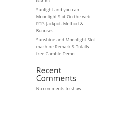
сайтов
Sunlight and you can
Moonlight Slot On the web
RTP, Jackpot, Method &
Bonuses
Sunshine and Moonlight Slot
machine Remark & Totally
free Gamble Demo
Recent
Comments
No comments to show.