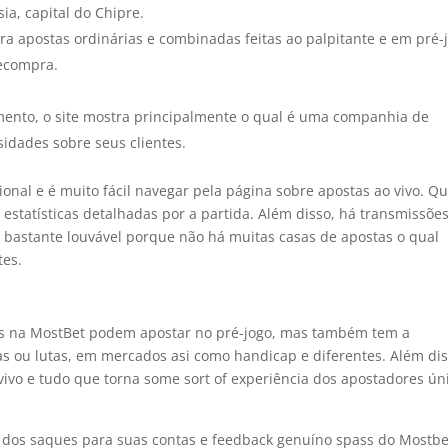
sia, capital do Chipre.
ra apostas ordinárias e combinadas feitas ao palpitante e em pré-
ecompra.
mento, o site mostra principalmente o qual é uma companhia de
idades sobre seus clientes.
sional e é muito fácil navegar pela página sobre apostas ao vivo. Q
estatísticas detalhadas por a partida. Além disso, há transmissõe
é bastante louvável porque não há muitas casas de apostas o qual
tes.
res na MostBet podem apostar no pré-jogo, mas também tem a
as ou lutas, em mercados asi como handicap e diferentes. Além dis
 vivo e tudo que torna some sort of experiência dos apostadores ún
e dos saques para suas contas e feedback genuíno spass do Mostbe