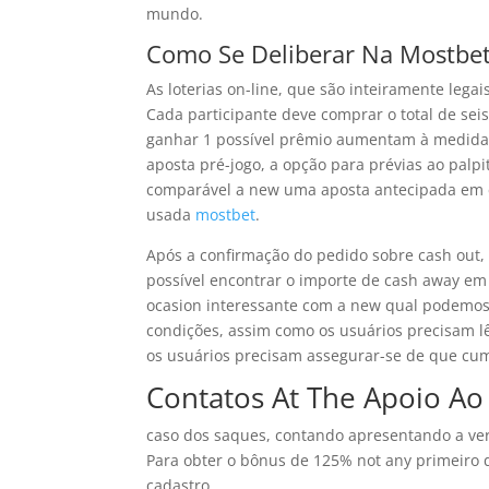
mundo.
Como Se Deliberar Na Mostbe
As loterias on-line, que são inteiramente lega
Cada participante deve comprar o total de se
ganhar 1 possível prêmio aumentam à medida 
aposta pré-jogo, a opção para prévias ao palpi
comparável a new uma aposta antecipada em ev
usada
mostbet
.
Após a confirmação do pedido sobre cash out,
possível encontrar o importe de cash away em
ocasion interessante com a new qual podemos 
condições, assim como os usuários precisam lê
os usuários precisam assegurar-se de que cum
Contatos At The Apoio Ao
caso dos saques, contando apresentando a ver
Para obter o bônus de 125% not any primeiro d
cadastro.