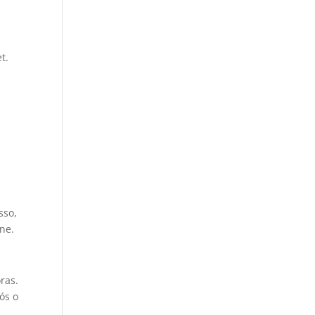
t.
e
sso,
ne.
ras.
ós o