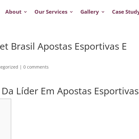
About
Our Services
Gallery
Case Stud
bet Brasil Apostas Esportivas E
egorized
|
0 comments
l Da Líder Em Apostas Esportivas