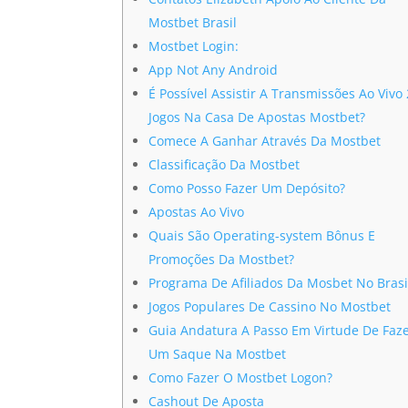
Mostbet Brasil
Mostbet Login:
App Not Any Android
É Possível Assistir A Transmissões Ao Vivo 
Jogos Na Casa De Apostas Mostbet?
Comece A Ganhar Através Da Mostbet
Classificação Da Mostbet
Como Posso Fazer Um Depósito?
Apostas Ao Vivo
Quais São Operating-system Bônus E
Promoções Da Mostbet?
Programa De Afiliados Da Mosbet No Brasi
Jogos Populares De Cassino No Mostbet
Guia Andatura A Passo Em Virtude De Faz
Um Saque Na Mostbet
Como Fazer O Mostbet Logon?
Cashout De Aposta