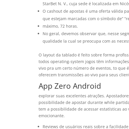
StarBet N. V., cuja sede é localizada em Nicó
O cashout de apostas é uma oferta válida pa
que estejam marcadas com o símbolo de” “r
máximo, 72 horas.
No geral, devemos observar que, nesse seg
qualidade la cual se preocupa com as necess
O layout da tablado é feito sobre forma profis
todos operating-system jogos têm informações 
vivo pra um certo número de eventos, to que 
oferecem transmissões ao vivo para seus clien
App Zero Android
explorar suas excelentes atrações. Apostado
possibilidade de apostar durante while partid
tem a possibilidade de acessar estatísticas ao
emocionante.
Reviews de usuários reais sobre a facilidad