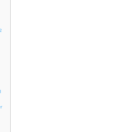
2
l
er