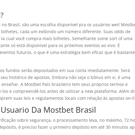
t?
is no Brasil, são uma escolha disponível pra os usuários weil Mostbe
is bilhetes, cada um exibindo um número diferente. Suas odds de
la cual você compra mais bilhetes. Semelhante some sort of uma
tante só está disponível para os próximos eventos ao vivo. É
entos futuros, o que é uma estratégia bem eficaz que é bastant
 os fundos serão depositados em sua conta imediatamente. Será
 seu histórico de apostas. Embora não seja o bônus em si, é uma
enseñar. A Mostbet País brasileiro tem seus próprios termos e
-los e compreendê-los antes de utilizar a new plataforma. Além di
prem suas leis e regulamentos locais com relação às apostas on-li
 Usuario Da Mostbet Brasil
ificação sobre segurança, o processamento leva, no máximo, 72 ho
epósito, é preciso fazer u primeiro depósito em até 30 minutos ap