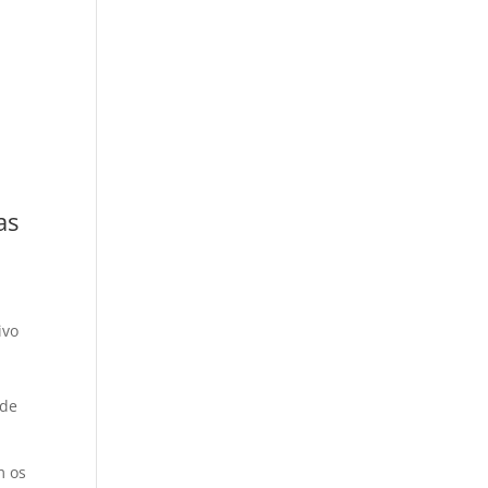
s
as
ivo
ade
m os