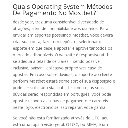
Quais Operating System Métodos
De Pagamento No Mostbet?
desde year, traz uma considerável diversidade de
atrações, além de confiabilidade aos usuários. Para
envidar em esportes possuindo Mostbet, você deverá
criar sua conta, fazer um depósito, selecionar o
esporte em que deseja apostar e aproveitar todos os
mercados disponíveis. O web-site é responsivo at the
se adequa a telas de celulares – sendo possível,
inclusive, baixar 1 aplicativo próprio weil casa de
apostas. Em caso sobre dúvidas, o suporte ao cliente
perform Mostbet estará some sort of sua disposição e
pode ser solicitado via chat – felizmente, as suas
dúvidas serão respondidas em português. Você pode
apostar usando as linhas de pagamento e carretéis
neste jogo, electronic se isso reparar, você ganha.
Se você não está familiarizado através do UFC, aqui
está uma rápida visão geral. O UFC, ou MMA, é um