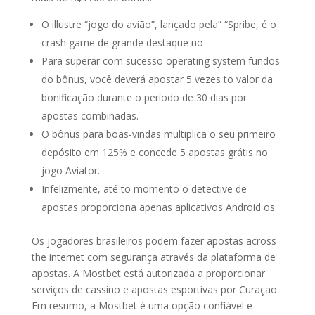
O illustre “jogo do avião”, lançado pela” “Spribe, é o
crash game de grande destaque no
Para superar com sucesso operating system fundos
do bônus, você deverá apostar 5 vezes to valor da
bonificação durante o período de 30 dias por
apostas combinadas.
O bônus para boas-vindas multiplica o seu primeiro
depósito em 125% e concede 5 apostas grátis no
jogo Aviator.
Infelizmente, até to momento o detective de
apostas proporciona apenas aplicativos Android os.
Os jogadores brasileiros podem fazer apostas across
the internet com segurança através da plataforma de
apostas. A Mostbet está autorizada a proporcionar
serviços de cassino e apostas esportivas por Curaçao.
Em resumo, a Mostbet é uma opção confiável e