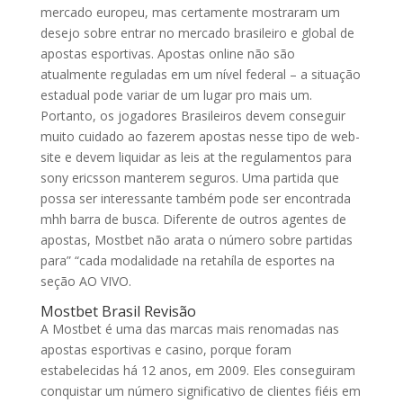
mercado europeu, mas certamente mostraram um
desejo sobre entrar no mercado brasileiro e global de
apostas esportivas. Apostas online não são
atualmente reguladas em um nível federal – a situação
estadual pode variar de um lugar pro mais um.
Portanto, os jogadores Brasileiros devem conseguir
muito cuidado ao fazerem apostas nesse tipo de web-
site e devem liquidar as leis at the regulamentos para
sony ericsson manterem seguros. Uma partida que
possa ser interessante também pode ser encontrada
mhh barra de busca. Diferente de outros agentes de
apostas, Mostbet não arata o número sobre partidas
para” “cada modalidade na retahíla de esportes na
seção AO VIVO.
Mostbet Brasil Revisão
A Mostbet é uma das marcas mais renomadas nas
apostas esportivas e casino, porque foram
estabelecidas há 12 anos, em 2009. Eles conseguiram
conquistar um número significativo de clientes fiéis em