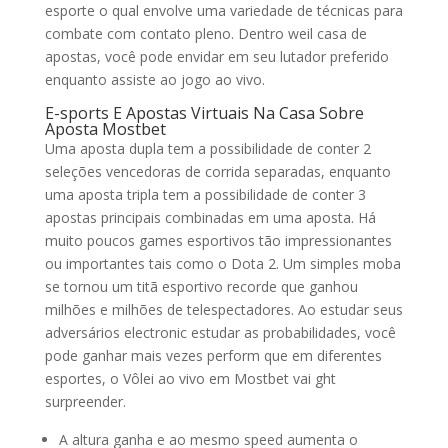
esporte o qual envolve uma variedade de técnicas para
combate com contato pleno. Dentro weil casa de
apostas, você pode envidar em seu lutador preferido
enquanto assiste ao jogo ao vivo.
E-sports E Apostas Virtuais Na Casa Sobre
Aposta Mostbet
Uma aposta dupla tem a possibilidade de conter 2
seleções vencedoras de corrida separadas, enquanto
uma aposta tripla tem a possibilidade de conter 3
apostas principais combinadas em uma aposta. Há
muito poucos games esportivos tão impressionantes
ou importantes tais como o Dota 2. Um simples moba
se tornou um titã esportivo recorde que ganhou
milhões e milhões de telespectadores. Ao estudar seus
adversários electronic estudar as probabilidades, você
pode ganhar mais vezes perform que em diferentes
esportes, o Vôlei ao vivo em Mostbet vai ght
surpreender.
A altura ganha e ao mesmo speed aumenta o