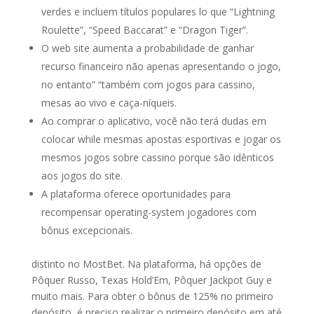
verdes e incluem títulos populares lo que “Lightning
Roulette”, “Speed Baccarat” e “Dragon Tiger”.
O web site aumenta a probabilidade de ganhar
recurso financeiro não apenas apresentando o jogo,
no entanto” “também com jogos para cassino,
mesas ao vivo e caça-níqueis.
Ao comprar o aplicativo, você não terá dudas em
colocar while mesmas apostas esportivas e jogar os
mesmos jogos sobre cassino porque são idênticos
aos jogos do site.
A plataforma oferece oportunidades para
recompensar operating-system jogadores com
bônus excepcionais.
distinto no MostBet. Na plataforma, há opções de
Pôquer Russo, Texas Hold’Em, Pôquer Jackpot Guy e
muito mais. Para obter o bônus de 125% no primeiro
depósito, é preciso realizar o primeiro depósito em até