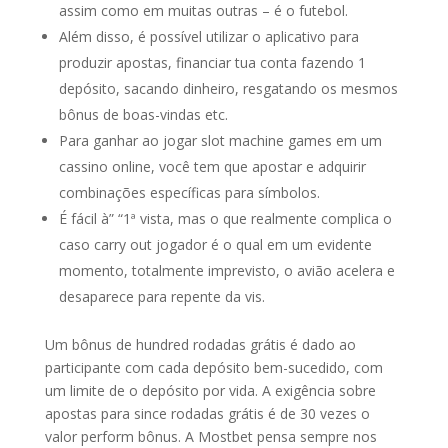
assim como em muitas outras – é o futebol.
Além disso, é possível utilizar o aplicativo para
produzir apostas, financiar tua conta fazendo 1
depósito, sacando dinheiro, resgatando os mesmos
bônus de boas-vindas etc.
Para ganhar ao jogar slot machine games em um
cassino online, você tem que apostar e adquirir
combinações específicas para símbolos.
É fácil à” “1ª vista, mas o que realmente complica o
caso carry out jogador é o qual em um evidente
momento, totalmente imprevisto, o avião acelera e
desaparece para repente da vis.
Um bônus de hundred rodadas grátis é dado ao
participante com cada depósito bem-sucedido, com
um limite de o depósito por vida. A exigência sobre
apostas para since rodadas grátis é de 30 vezes o
valor perform bônus. A Mostbet pensa sempre nos