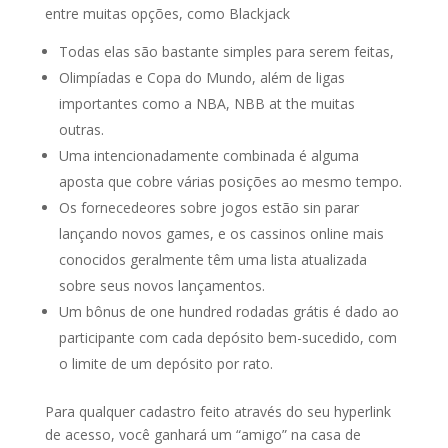
entre muitas opções, como Blackjack
Todas elas são bastante simples para serem feitas,
Olimpíadas e Copa do Mundo, além de ligas
importantes como a NBA, NBB at the muitas
outras.
Uma intencionadamente combinada é alguma
aposta que cobre várias posições ao mesmo tempo.
Os fornecedeores sobre jogos estão sin parar
lançando novos games, e os cassinos online mais
conocidos geralmente têm uma lista atualizada
sobre seus novos lançamentos.
Um bônus de one hundred rodadas grátis é dado ao
participante com cada depósito bem-sucedido, com
o limite de um depósito por rato.
Para qualquer cadastro feito através do seu hyperlink
de acesso, você ganhará um “amigo” na casa de