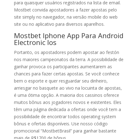
para quaisquer usuários registrados na lista de email.
Mostbet convida apostadores a fazer apostas pelo
site simply no navegador, na versão mobile do web
site ou no aplicativo para diversos aparelhos.
Mostbet Iphone App Para Android
Electronic Ios
Portanto, os apostadores podem apostar ao festón
nos maiores campeonatos da terra. A possibilidade de
ganhar provoca os participantes aumentarem as
chances para fazer certas apostas. Se você conhece
bem o esporte e quer resguardar seu dinheiro,
arriesgar no basquete ao vivo na locuinta de apostas,
é uma ótima opção. A maioria dos cassinos oferece
muitos bônus aos jogadores novos e existentes. Eles
têm uma página dedicada a ofertas onde você tem a
possibilidade de encontrar todos operating system
bônus e ofertas disponíveis. Use nosso código
promocional “MostbetBrasil” para ganhar bastante
mais de R$1700 de bônus.