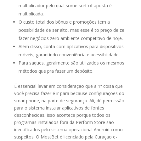
multiplicador pelo qual some sort of aposta é
multiplicada.
O custo total dos bônus e promoções tem a
possibilidade de ser alto, mas esse é to preço de ze
fazer negócios zero ambiente competitivo de hoje.
Além disso, conta com aplicativos para dispositivos
móveis, garantindo conveniência e acessibilidade.
Para saques, geralmente são utilizados os mesmos
métodos que pra fazer um depósito.
É essencial levar em consideração que a 1ª coisa que
você precisa fazer é ir para because configurações do
smartphone, na parte de segurança. Ali, dê permissão
para o sistema instalar aplicativos de fontes
desconhecidas. Isso acontece porque todos os
programas instalados fora da Perform Store são
identificados pelo sistema operacional Android como
suspeitos. O MostBet é licenciado pela Curaçao e-