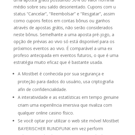
médio sobre seu saldo desorientado. Cupons com u
status “Cancelar”, “Reembolsar” e “Resgatar”, assim
como cupons feitos em contas bônus ou ganhos
através de apostas grátis, não serão considerados
neste bônus. Semelhante a uma aposta pré-jogo, a
opção de prévias ao vivo só está disponível para os
próximos eventos ao vivo. É comparável a uma ex
profeso antecipada em eventos futuros, o que é uma
estratégia muito eficaz que é bastante usada.
A Mostbet é conhecida por sua segurança e
proteção para dados do usuário, usa criptografia
afin de confidencialidade.
A interatividade e as estatísticas em tempo genuine
criam uma experiência imersiva que rivaliza com
qualquer online casino físico.
Se você optar por utilizar o web site móvel Mostbet
BAYERISCHER RUNDFUNK em vez perform