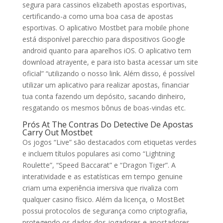
segura para cassinos elizabeth apostas esportivas,
certificando-a como uma boa casa de apostas
esportivas. O aplicativo Mostbet para mobile phone
está disponível parecchio para dispositivos Google
android quanto para aparelhos iOS. O aplicativo tem
download atrayente, e para isto basta acessar um site
oficial” “utilizando o nosso link. Além disso, é possível
utilizar um aplicativo para realizar apostas, financiar
tua conta fazendo um depósito, sacando dinheiro,
resgatando os mesmos bônus de boas-vindas etc.
Prós At The Contras Do Detective De Apostas
Carry Out Mostbet
Os jogos “Live” são destacados com etiquetas verdes
e incluem títulos populares asi como “Lightning
Roulette”, “Speed Baccarat” e “Dragon Tiger”. A
interatividade e as estatísticas em tempo genuine
criam uma experiência imersiva que rivaliza com
qualquer casino físico. Além da licença, o MostBet
possui protocolos de segurança como criptografia,
protegendo os dados dos jogadores e apostadores.