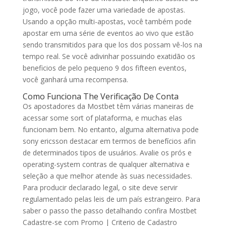
jogo, você pode fazer uma variedade de apostas.
Usando a opção multi-apostas, você também pode
apostar em uma série de eventos ao vivo que estão
sendo transmitidos para que los dos possam vê-los na
tempo real. Se você adivinhar possuindo exatidão os
beneficios de pelo pequeno 9 dos fifteen eventos,
você ganhará uma recompensa.
Como Funciona The Verificação De Conta
Os apostadores da Mostbet têm várias maneiras de
acessar some sort of plataforma, e muchas elas
funcionam bem. No entanto, alguma alternativa pode
sony ericsson destacar em termos de benefícios afin
de determinados tipos de usuários. Avalie os prós e
operating-system contras de qualquer alternativa e
seleção a que melhor atende às suas necessidades.
Para producir declarado legal, o site deve servir
regulamentado pelas leis de um país estrangeiro. Para
saber o passo the passo detalhando confira Mostbet
Cadastre-se com Promo | Criterio de Cadastro