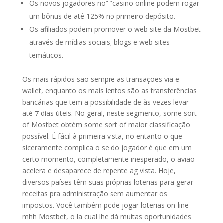
Os novos jogadores no” “casino online podem rogar
um bônus de até 125% no primeiro depósito.
Os afiliados podem promover o web site da Mostbet
através de mídias sociais, blogs e web sites
temáticos.
Os mais rápidos são sempre as transações via e-
wallet, enquanto os mais lentos são as transferências
bancárias que tem a possibilidade de às vezes levar
até 7 dias úteis. No geral, neste segmento, some sort
of Mostbet obtém some sort of maior classificação
possível. É fácil à primeira vista, no entanto o que
siceramente complica o se do jogador é que em um
certo momento, completamente inesperado, o avião
acelera e desaparece de repente ag vista. Hoje,
diversos países têm suas próprias loterias para gerar
receitas pra administração sem aumentar os
impostos. Você também pode jogar loterias on-line
mhh Mostbet, o la cual lhe dá muitas oportunidades