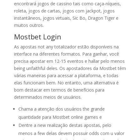
encontrará jogos de cassino tais como caça-níqueis,
roleta, jogos de cartas, jogos com jackpot, jogos
instantâneos, jogos virtuais, Sic Bo, Dragon Tiger e
muitos outros.
Mostbet Login
As apostas not any totalizador estão disponíveis na
interface na diferentes formatos. Para ganhar, você
precisa apostar em 12-15 eventos e hallar pelo menos
being unfaithful deles. Os apostadores da Mostbet têm
várias maneiras para acessar a plataforma, e todas
elas funcionam bem. No entanto, uma alternativa é
bom destacar em termos de benefícios para
determinados meios de usuários.
Chama a atenção dos usuários the grande
quantidade para Mostbet online games e
Dentre a new realização destas apostas, pelo
menos a few delas devem possuir odds com u valor