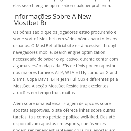
elas search engine optimization qualquer problema.
Informações Sobre A New
Mostbet Br
Os bônus são o que os jogadores estão procurando e
some sort of Mostbet tem vários bônus para todos os
usuários. O MostBet official site está acessível through
navegadores mobile, search engine optimization
necessidade de baixar o aplicativo, durante contar com
alguma versão adaptada. Fãs de tênis podem apostar
nos maiores torneios ATP, WTA e ITF, como os Grand
Slams, Copa Davis, Billie Jean Full Cup e diferentes pela
MostBet. A seção MostBet Reside traz excelentes
atrações em tempo true, muitas
Além sobre uma extensa listagem de opções sobre
apostas esportivas, o site oferece linhas sobre outras
tarefas, tais como perizia e política well-liked. Eles até
disponibilizam apostas em esports, que às vezes
podem ser cependant rentáveis do la cual apostar em