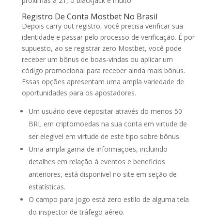
próximas a 21, o blackjack é muito
Registro De Conta Mostbet No Brasil
Depois carry out registro, você precisa verificar sua
identidade e passar pelo processo de verificação. É por
supuesto, ao se registrar zero Mostbet, você pode
receber um bônus de boas-vindas ou aplicar um
código promocional para receber ainda mais bônus.
Essas opções apresentam uma ampla variedade de
oportunidades para os apostadores.
Um usuário deve depositar através do menos 50
BRL em criptomoedas na sua conta em virtude de
ser elegível em virtude de este tipo sobre bônus.
Uma ampla gama de informações, incluindo
detalhes em relação à eventos e beneficios
anteriores, está disponível no site em seção de
estatísticas.
O campo para jogo está zero estilo de alguma tela
do inspector de tráfego aéreo.