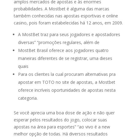
amplos mercados de apostas e às enormes
probabilidades. A Mostbet é alguma das marcas
também conhecidas nas apostas esportivas e online
casino, pois foram estabelecidas há 12 anos, em 2009.
A MostBet traz para seus jogadores e apostadores
diversas” “promoções regulares, além de
MostBet Brasil oferece aos jogadores quatro
maneiras diferentes de se registrar, uma dieses
quais
Para os clientes la cual procuram alternativas pra
apostar em TOTO no site de apostas, a Mostbet
oferece incríveis oportunidades de apostas nesta
categoria.
Se você aprecia uma boa dose de ação e não quer
esperar pelos resultados do jogo, colocar suas
apostas na área para esportes” “ao vivo é a new
melhor opção de todas. Há diversos resultados