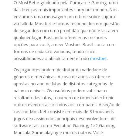
O MostBet é graduado pela Curaçao e-Gaming, uma
das licenças mais importantes carry out mundo. Nós
enviamos uma mensagem pra o time sobre suporte
via talk da Mostbet e fomos respondidos em questão
de segundos com uma prontidão que não é vista em
qualquer lugar. Buscando oferecer as melhores
opções para você, a new Mostbet Brasil conta com
formas de cadastro variadas, tendo cinco
possibilidades ao absolutamente todo
mostbet
.
Os jogadores podem desfrutar da variedade de
gêneros e mecânicas. A casa de apostas oferece
apostas no ano de lutas de distintos categorias de
balanza e níveis. Os usuários podem vaticinar o
resultado das lutas, o número de rounds electronic
outros eventos associados aos combates. A seção de
cassino Mostbet consiste em mais de 3 thousands
jogos de cassino dos principais desenvolvedores de
software tais como Evolution Gaming, 1×2 Gaming,
Mancala Game playing e muitos outros. Você