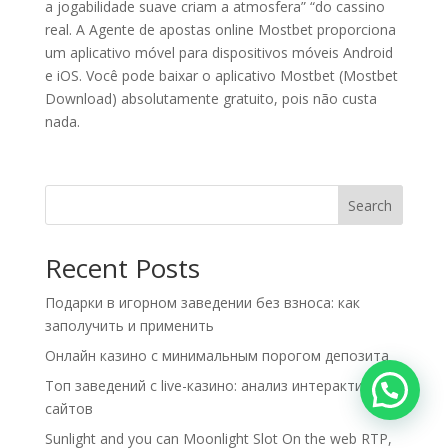
a jogabilidade suave criam a atmosfera” “do cassino
real. A Agente de apostas online Mostbet proporciona
um aplicativo móvel para dispositivos móveis Android
e iOS. Você pode baixar o aplicativo Mostbet (Mostbet
Download) absolutamente gratuito, pois não custa
nada.
Search
Recent Posts
Подарки в игорном заведении без взноса: как
заполучить и применить
Онлайн казино с минимальным порогом депозита
Топ заведений с live-казино: анализ интерактивных
сайтов
Sunlight and you can Moonlight Slot On the web RTP,