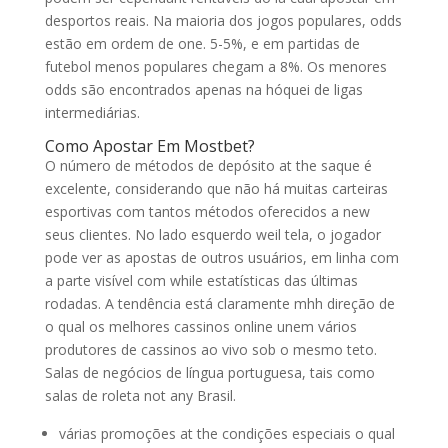
desportos reais. Na maioria dos jogos populares, odds
estão em ordem de one. 5-5%, e em partidas de
futebol menos populares chegam a 8%. Os menores
odds são encontrados apenas na hóquei de ligas
intermediárias.
Como Apostar Em Mostbet?
O número de métodos de depósito at the saque é
excelente, considerando que não há muitas carteiras
esportivas com tantos métodos oferecidos a new
seus clientes. No lado esquerdo weil tela, o jogador
pode ver as apostas de outros usuários, em linha com
a parte visível com while estatísticas das últimas
rodadas. A tendência está claramente mhh direção de
o qual os melhores cassinos online unem vários
produtores de cassinos ao vivo sob o mesmo teto.
Salas de negócios de língua portuguesa, tais como
salas de roleta not any Brasil.
várias promoções at the condições especiais o qual