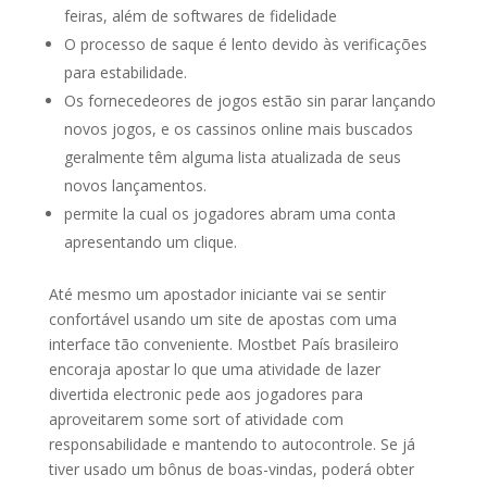
feiras, além de softwares de fidelidade
O processo de saque é lento devido às verificações
para estabilidade.
Os fornecedeores de jogos estão sin parar lançando
novos jogos, e os cassinos online mais buscados
geralmente têm alguma lista atualizada de seus
novos lançamentos.
permite la cual os jogadores abram uma conta
apresentando um clique.
Até mesmo um apostador iniciante vai se sentir
confortável usando um site de apostas com uma
interface tão conveniente. Mostbet País brasileiro
encoraja apostar lo que uma atividade de lazer
divertida electronic pede aos jogadores para
aproveitarem some sort of atividade com
responsabilidade e mantendo to autocontrole. Se já
tiver usado um bônus de boas-vindas, poderá obter