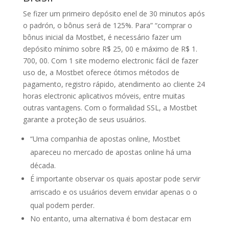
Se fizer um primeiro depósito enel de 30 minutos após
o padrón, o bônus será de 125%. Para” “comprar o
bônus inicial da Mostbet, é necessário fazer um
depósito mínimo sobre R$ 25, 00 e máximo de R$ 1.
700, 00. Com 1 site moderno electronic fácil de fazer
uso de, a Mostbet oferece ótimos métodos de
pagamento, registro rápido, atendimento ao cliente 24
horas electronic aplicativos móveis, entre muitas
outras vantagens. Com o formalidad SSL, a Mostbet
garante a proteção de seus usuários.
“Uma companhia de apostas online, Mostbet
apareceu no mercado de apostas online há uma
década.
É importante observar os quais apostar pode servir
arriscado e os usuários devem envidar apenas o o
qual podem perder.
No entanto, uma alternativa é bom destacar em