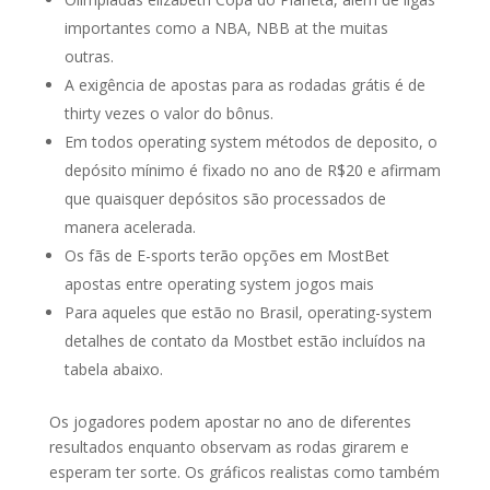
importantes como a NBA, NBB at the muitas
outras.
A exigência de apostas para as rodadas grátis é de
thirty vezes o valor do bônus.
Em todos operating system métodos de deposito, o
depósito mínimo é fixado no ano de R$20 e afirmam
que quaisquer depósitos são processados de
manera acelerada.
Os fãs de E-sports terão opções em MostBet
apostas entre operating system jogos mais
Para aqueles que estão no Brasil, operating-system
detalhes de contato da Mostbet estão incluídos na
tabela abaixo.
Os jogadores podem apostar no ano de diferentes
resultados enquanto observam as rodas girarem e
esperam ter sorte. Os gráficos realistas como também