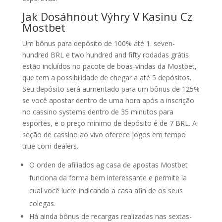
Jak Dosáhnout Výhry V Kasinu Cz
Mostbet
Um bônus para depósito de 100% até 1. seven-
hundred BRL e two hundred and fifty rodadas grátis
estão incluídos no pacote de boas-vindas da Mostbet,
que tem a possibilidade de chegar a até 5 depósitos.
Seu depósito será aumentado para um bônus de 125%
se você apostar dentro de uma hora após a inscrição
no cassino systems dentro de 35 minutos para
esportes, e o preço mínimo de depósito é de 7 BRL. A
seção de cassino ao vivo oferece jogos em tempo
true com dealers.
O orden de afiliados ag casa de apostas Mostbet
funciona da forma bem interessante e permite la
cual você lucre indicando a casa afin de os seus
colegas.
Há ainda bônus de recargas realizadas nas sextas-