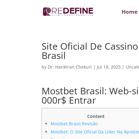
Home
Site Oficial De Cassin
Brasil
by
Dr. Harikiran Chekuri
|
Jul 18, 2025
|
Uncat
Mostbet Brasil: Web-sit
000r$ Entrar
Content
Mostbet Brasil Revisão
Mostbet: O Site Oficial Da Líder Na Aposta