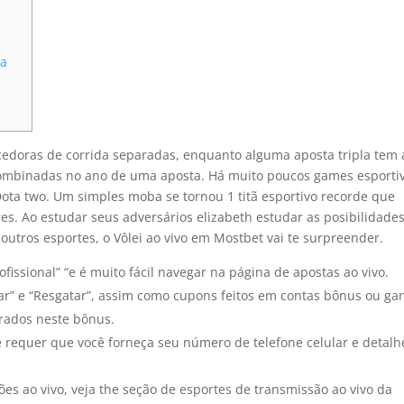
ra
edoras de corrida separadas, enquanto alguma aposta tripla tem 
 combinadas no ano de uma aposta. Há muito poucos games esporti
ota two. Um simples moba se tornou 1 titã esportivo recorde que
s. Ao estudar seus adversários elizabeth estudar as posibilidades
utros esportes, o Vôlei ao vivo em Mostbet vai te surpreender.
fissional” “e é muito fácil navegar na página de apostas ao vivo.
ar” e “Resgatar”, assim como cupons feitos em contas bônus ou ga
erados neste bônus.
, e requer que você forneça seu número de telefone celular e detalh
es ao vivo, veja the seção de esportes de transmissão ao vivo da