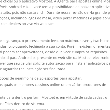
e oficial ou o aplicativo Mostbet. A Agente para apostas online Mo
veis Android e iOS. Você tem a possibilidade de baixar o aplicativ
tuito, pois não custa zilch. Durante nossa revisão de Na grande p
ções, incluindo jogos de mesa, video poker machines e jogos ao v
com dealers ao vivo via web cam.
de segurança, o processamento leva, no máximo, seventy two horas
ndas logo quando lechigada a sua conta. Porém, existem diferente
al podem ser aproveitadas, desde que você cumpra os requisitos
wnload para Android os presente no web-site da Mostbet electronic
vel que seu celular solicite autorização para instalar aplicativos p
e aguardar the instalação ser finalizada.
pções de néanmoins de 20 esportes para apostar.
os quais os melhores cassinos online unem vários produtores de
nte para dentro perform Mostbet e, em virtude de cada cadastro
enefícios dentro do sistema.