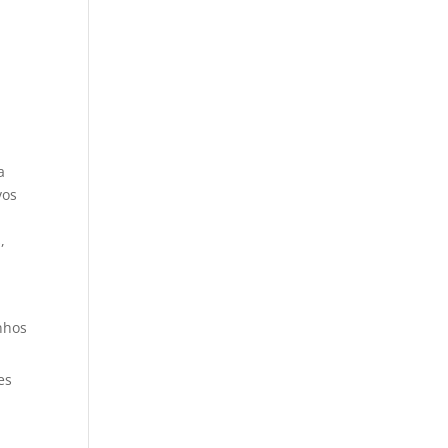
a
vos
,
nhos
es