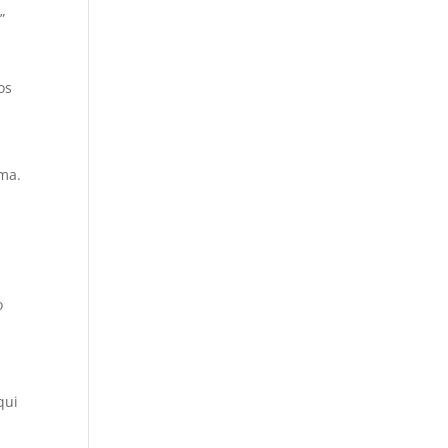
”
os
ma.
o
qui