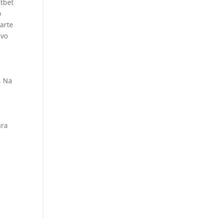
stbet
o
arte
ivo
. Na
s
ara