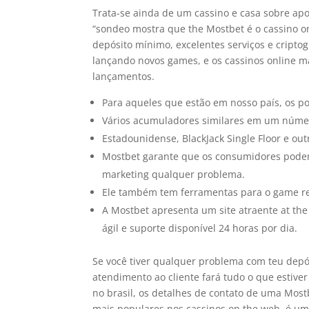
Trata-se ainda de um cassino e casa sobre a
“sondeo mostra que the Mostbet é o cassino o
depósito mínimo, excelentes serviços e cripto
lançando novos games, e os cassinos online m
lançamentos.
Para aqueles que estão em nosso país, os po
Vários acumuladores similares em um númer
Estadounidense, BlackJack Single Floor e out
Mostbet garante que os consumidores podem
marketing qualquer problema.
Ele também tem ferramentas para o game r
A Mostbet apresenta um site atraente at th
ágil e suporte disponível 24 horas por dia.
Se você tiver qualquer problema com teu depó
atendimento ao cliente fará tudo o que estiver
no brasil, os detalhes de contato de uma Mostb
mais populares nos cassinos on the web, é um