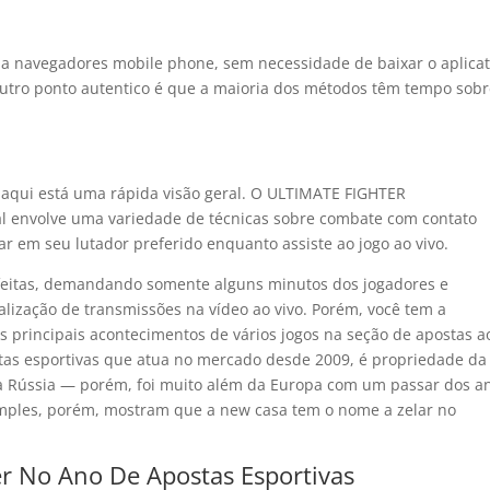
ia navegadores mobile phone, sem necessidade de baixar o aplicat
utro ponto autentico é que a maioria dos métodos têm tempo sob
, aqui está uma rápida visão geral. O ULTIMATE FIGHTER
 envolve uma variedade de técnicas sobre combate com contato
ar em seu lutador preferido enquanto assiste ao jogo ao vivo.
 feitas, demandando somente alguns minutos dos jogadores e
alização de transmissões na vídeo ao vivo. Porém, você tem a
 principais acontecimentos de vários jogos na seção de apostas a
stas esportivas que atua no mercado desde 2009, é propriedade da
na Rússia — porém, foi muito além da Europa com um passar dos a
imples, porém, mostram que a new casa tem o nome a zelar no
er No Ano De Apostas Esportivas