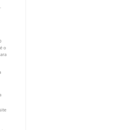
.
e
O
 é o
para
a
a
site