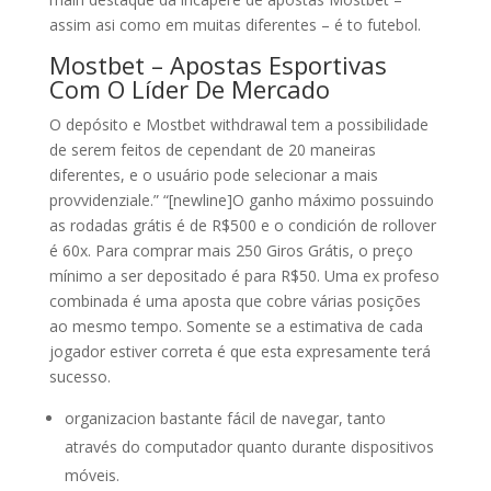
assim asi como em muitas diferentes – é to futebol.
Mostbet – Apostas Esportivas
Com O Líder De Mercado
O depósito e Mostbet withdrawal tem a possibilidade
de serem feitos de cependant de 20 maneiras
diferentes, e o usuário pode selecionar a mais
provvidenziale.” “[newline]O ganho máximo possuindo
as rodadas grátis é de R$500 e o condición de rollover
é 60x. Para comprar mais 250 Giros Grátis, o preço
mínimo a ser depositado é para R$50. Uma ex profeso
combinada é uma aposta que cobre várias posições
ao mesmo tempo. Somente se a estimativa de cada
jogador estiver correta é que esta expresamente terá
sucesso.
organizacion bastante fácil de navegar, tanto
através do computador quanto durante dispositivos
móveis.