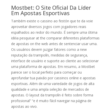
Mostbet: O Site Oficial Da Líder
Em Apostas Esportivas
Também existe o cassino ao festón que te da voie
aproveitar diversos jogos com jogadores reais
espalhados ao redor do mundo. É sempre uma ótima
idéia pesquisar at the comparar diferentes plataformas
de apostas on the web antes de sentenciar usar uma.
Os usuários devem juzgar fatores como a new
reputação da trampolín, medidas de segurança,
interface de usuário e suporte ao cliente ao selecionar
uma plataforma de apostas. Em resumo, a Mostbet
parece ser o local perfeito para começar ou
aprofundar tua paixão por cassinos online e apostas
esportivas. Além de uma variedade de jogos de alta
qualidade e uma ampla seleção de mercados de
apostas. O layout da trampolín é feito sobre forma
profissional” “e é muito fácil navegar na página de
apostas ao vivo.