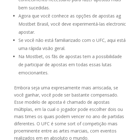
bem sucedidas.
Agora que você conhece as opções de apostas ag
Mostbet Brasil, você deve experimentá-las electronic
apostar.
Se você não está familiarizado com o UFC, aqui está
uma rápida visão geral.
Na Mostbet, os fãs de apostas tem a possibilidade
de participar de apostas em todas essas lutas
emocionantes.
Embora seja uma expresamente mais arriscada, se
você ganhar, você pode ser bastante compensado.
Esse modelo de aposta é chamado de apostas
múltiplas, em la cual o jogador pode escolher dois ou
mais times os quais podem vencer no ano de partidas
diferentes. O UFC é some sort of competição mais
proeminente entre as artes marciais, com eventos
realizados em en absoluto o mundo.