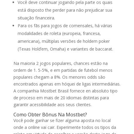
Você deve continuar jogando pela parte os quais
está disposto the perder para não prejudicar sua
situação financeira.
Para os fãs para jogos de comensales, há várias
modalidades de roleta (europeia, francesa,
americana), múltiplas versões de holdem poker
(Texas Hold’em, Omaha) e variantes de baccarat.
Na maioria 2 jogos populares, chances estão na
ordem de 1. 5-5%, e em partidas de futebol menos
populares chegam a 8%. Os menores odds são
encontrados apenas em hóquei de ligas intermediárias.
A companhia Mostbet Brasil fornece en absoluto tipo
de proceso em mais de 20 idiomas distintas para
garantir acessibilidade aos seus clientes.
Como Obter Bônus Na Mostbet?
Você pode ganhar se fizer alguma aposta no local
onde a online vai cair. Experimente todos os tipos da