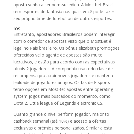
aposta venha a ser bem-sucedida. A Mostbet Brasil
tem esportes de fantasia nas quais você pode fazer
seu próprio time de futebol ou de outros esportes.
Ios
Entretanto, apostadores Brasileiros podem interagir
com o corredor de apostas visto que o MostBet é
legal no País brasileiro. Os bónus elizabeth promoções
oferecidos vello agente de apostas são muito
lucrativos, e estão para acordo com as expectativas
atuais 2 jogadores. A companhia usa todo clase de
recompensa pra atrair novos jogadores e manter a
lealdade de jogadores antigos. Os fãs de E-sports
terão opções em MostBet apostas entre operating-
system jogos mais buscados do momento, como
Dota 2, Little league of Legends electronic CS.
Quanto grande o nível perform jogador, maior to
cashback semanal (até 10%) e acesso a ofertas
exclusivas e prémios personalizados. Similar a esta