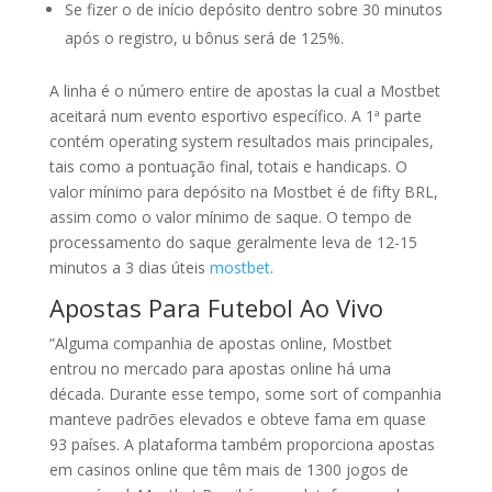
Se fizer o de início depósito dentro sobre 30 minutos
após o registro, u bônus será de 125%.
A linha é o número entire de apostas la cual a Mostbet
aceitará num evento esportivo específico. A 1ª parte
contém operating system resultados mais principales,
tais como a pontuação final, totais e handicaps. O
valor mínimo para depósito na Mostbet é de fifty BRL,
assim como o valor mínimo de saque. O tempo de
processamento do saque geralmente leva de 12-15
minutos a 3 dias úteis
mostbet
.
Apostas Para Futebol Ao Vivo
“Alguma companhia de apostas online, Mostbet
entrou no mercado para apostas online há uma
década. Durante esse tempo, some sort of companhia
manteve padrões elevados e obteve fama em quase
93 países. A plataforma também proporciona apostas
em casinos online que têm mais de 1300 jogos de