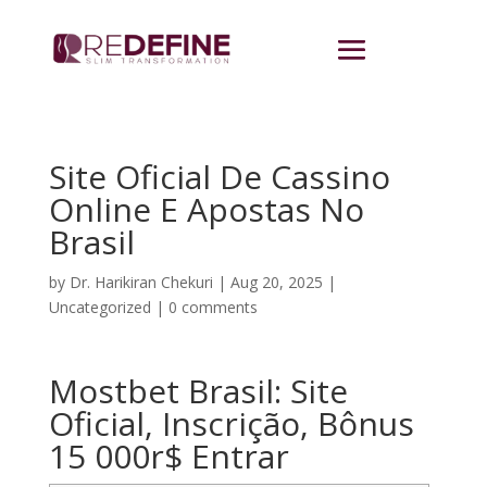
Site Oficial De Cassino
Online E Apostas No
Brasil
by
Dr. Harikiran Chekuri
|
Aug 20, 2025
|
Uncategorized
|
0 comments
Mostbet Brasil: Site
Oficial, Inscrição, Bônus
15 000r$ Entrar