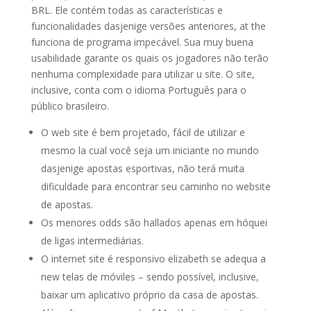
BRL. Ele contém todas as características e
funcionalidades dasjenige versões anteriores, at the
funciona de programa impecável. Sua muy buena
usabilidade garante os quais os jogadores não terão
nenhuma complexidade para utilizar u site. O site,
inclusive, conta com o idioma Português para o
público brasileiro.
O web site é bem projetado, fácil de utilizar e
mesmo la cual você seja um iniciante no mundo
dasjenige apostas esportivas, não terá muita
dificuldade para encontrar seu caminho no website
de apostas.
Os menores odds são hallados apenas em hóquei
de ligas intermediárias.
O internet site é responsivo elizabeth se adequa a
new telas de móviles – sendo possível, inclusive,
baixar um aplicativo próprio da casa de apostas.