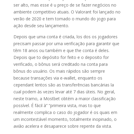
ser alto, mas esse é u preço de se fazer negócios no
ambiente competitivo atuais. O Valorant foi lançado no
verão de 2020 e tem tomado o mundo do jogo para
ação desde seu lançamento.
Depois que uma conta é criada, los dos os jogadores
precisam passar por uma verificação para garantir que
têm 18 anos ou também e que the conta é deles.
Depois que to depósito for feito e o deposito for
verificado, o bônus será creditado na conta para
bônus do usuário. Os mais rápidos são sempre
because transações via e-wallet, enquanto os
cependant lentos são as transferências bancárias la
cual podem às vezes levar até 7 dias úteis. No geral,
neste tramo, a Mostbet obtém a maior classificação
possível. É fácil à” “primeira vista, mas to que
realmente complica o caso do jogador é os quais em
um incontestável momento, totalmente inopinado, o
avião acelera e desaparece sobre repente da vista.