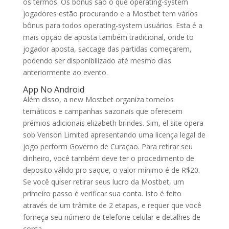
os termos. Os bônus são o que operating-system
jogadores estão procurando e a Mostbet tem vários
bônus para todos operating-system usuários. Esta é a
mais opção de aposta também tradicional, onde to
jogador aposta, saccage das partidas começarem,
podendo ser disponibilizado até mesmo dias
anteriormente ao evento.
App No Android
Além disso, a new Mostbet organiza torneios
temáticos e campanhas sazonais que oferecem
prémios adicionais elizabeth brindes. Sim, el site opera
sob Venson Limited apresentando uma licença legal de
jogo perform Governo de Curaçao. Para retirar seu
dinheiro, você também deve ter o procedimento de
deposito válido pro saque, o valor mínimo é de R$20.
Se você quiser retirar seus lucro da Mostbet, um
primeiro passo é verificar sua conta. Isto é feito
através de um trâmite de 2 etapas, e requer que você
forneça seu número de telefone celular e detalhes de
conta.