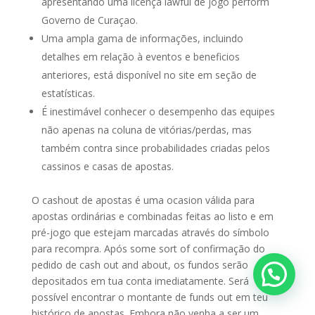
apresentando uma licença lawful de jogo perform
Governo de Curaçao.
Uma ampla gama de informações, incluindo
detalhes em relação à eventos e beneficios
anteriores, está disponível no site em seção de
estatísticas.
É inestimável conhecer o desempenho das equipes
não apenas na coluna de vitórias/perdas, mas
também contra since probabilidades criadas pelos
cassinos e casas de apostas.
O cashout de apostas é uma ocasion válida para
apostas ordinárias e combinadas feitas ao listo e em
pré-jogo que estejam marcadas através do símbolo
para recompra. Após some sort of confirmação do
pedido de cash out and about, os fundos serão
depositados em tua conta imediatamente. Será
possível encontrar o montante de funds out em teu
histórico de apostas. Embora não venha a ser um