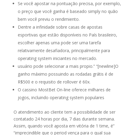
Se você apostar na pontuação precisa, por exemplo,
o preço que você ganha é baseado simply no quão
bem você previu o rendimiento.
Dentre a infinidade sobre casas de apostas
esportivas que estão disponíveis no País brasileiro,
escolher apenas uma pode ser uma tarefa
relativamente desafiadora, principalmente para
operating system iniciantes no mercado.
usuário pode selecionar a mais propio.” “[newline]O
ganho máximo possuindo as rodadas grátis é de
R$500 e o requisito de rollover é 60x.
O cassino MostBet On-line oferece milhares de
jogos, incluindo operating system populares
O atendimento ao cliente tem a possibilidade de ser
contatado 24 horas por dia, 7 dias durante semana.
Assim, quando você aposta em vitória de 1 time, é”
“imprecindible que o period vença para o qual sua