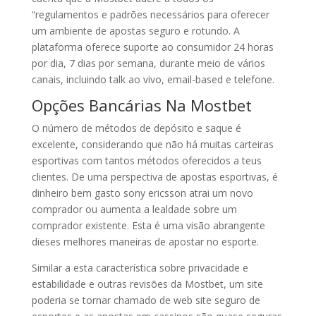
“regulamentos e padrões necessários para oferecer
um ambiente de apostas seguro e rotundo. A
plataforma oferece suporte ao consumidor 24 horas
por dia, 7 dias por semana, durante meio de vários
canais, incluindo talk ao vivo, email-based e telefone.
Opções Bancárias Na Mostbet
O número de métodos de depósito e saque é
excelente, considerando que não há muitas carteiras
esportivas com tantos métodos oferecidos a teus
clientes. De uma perspectiva de apostas esportivas, é
dinheiro bem gasto sony ericsson atrai um novo
comprador ou aumenta a lealdade sobre um
comprador existente. Esta é uma visão abrangente
dieses melhores maneiras de apostar no esporte.
Similar a esta característica sobre privacidade e
estabilidade e outras revisões da Mostbet, um site
poderia se tornar chamado de web site seguro de