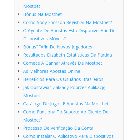
Mostbet
Bônus Na Mostbet
Como Sony Ericsson Registrar Na Mostbet?
O Agente De Apostas Está Disponível Afin De
Dispositivos Móveis?
Bônus” “Afin De Novos Jogadores
Resultados Elizabeth Estatísticas Da Partida
Comece A Ganhar Através Da Mostbet
As Melhores Apostas Online
Benefícios Para Os Usuários Brasileiros
Jak Obstawiać Zakłady Poprzez Aplikację
Mostbet
Catálogo De Jogos E Apostas Na Mostbet
Como Funciona To Suporte Ao Cliente De
Mostbet?
Processo De Verificação Da Conta
Como Instalar O Aplicativo Para Dispositivos