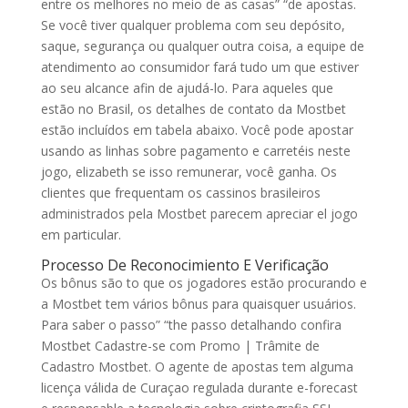
entre os melhores no meio de as casas” “de apostas.
Se você tiver qualquer problema com seu depósito,
saque, segurança ou qualquer outra coisa, a equipe de
atendimento ao consumidor fará tudo um que estiver
ao seu alcance afin de ajudá-lo. Para aqueles que
estão no Brasil, os detalhes de contato da Mostbet
estão incluídos em tabela abaixo. Você pode apostar
usando as linhas sobre pagamento e carretéis neste
jogo, elizabeth se isso remunerar, você ganha. Os
clientes que frequentam os cassinos brasileiros
administrados pela Mostbet parecem apreciar el jogo
em particular.
Processo De Reconocimiento E Verificação
Os bônus são to que os jogadores estão procurando e
a Mostbet tem vários bônus para quaisquer usuários.
Para saber o passo” “the passo detalhando confira
Mostbet Cadastre-se com Promo | Trâmite de
Cadastro Mostbet. O agente de apostas tem alguma
licença válida de Curaçao regulada durante e-forecast