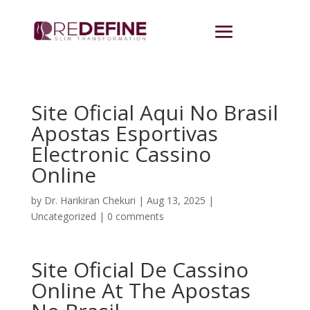
Site Oficial Aqui No Brasil
Apostas Esportivas
Electronic Cassino
Online
by
Dr. Harikiran Chekuri
|
Aug 13, 2025
|
Uncategorized
|
0 comments
Site Oficial De Cassino
Online At The Apostas