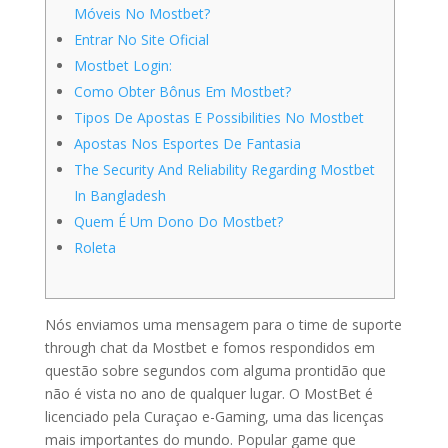
Móveis No Mostbet?
Entrar No Site Oficial
Mostbet Login:
Como Obter Bônus Em Mostbet?
Tipos De Apostas E Possibilities No Mostbet
Apostas Nos Esportes De Fantasia
The Security And Reliability Regarding Mostbet
In Bangladesh
Quem É Um Dono Do Mostbet?
Roleta
Nós enviamos uma mensagem para o time de suporte
through chat da Mostbet e fomos respondidos em
questão sobre segundos com alguma prontidão que
não é vista no ano de qualquer lugar. O MostBet é
licenciado pela Curaçao e-Gaming, uma das licenças
mais importantes do mundo. Popular game que