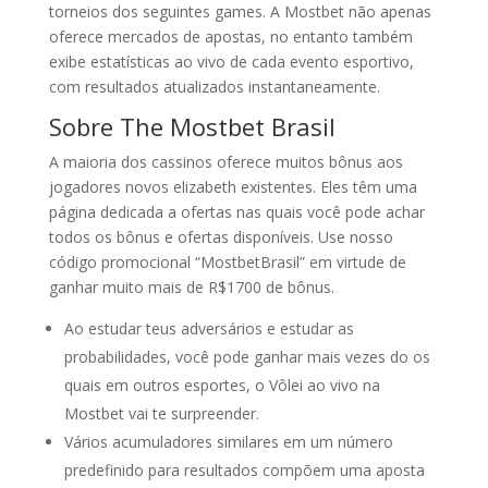
torneios dos seguintes games. A Mostbet não apenas
oferece mercados de apostas, no entanto também
exibe estatísticas ao vivo de cada evento esportivo,
com resultados atualizados instantaneamente.
Sobre The Mostbet Brasil
A maioria dos cassinos oferece muitos bônus aos
jogadores novos elizabeth existentes. Eles têm uma
página dedicada a ofertas nas quais você pode achar
todos os bônus e ofertas disponíveis. Use nosso
código promocional “MostbetBrasil” em virtude de
ganhar muito mais de R$1700 de bônus.
Ao estudar teus adversários e estudar as
probabilidades, você pode ganhar mais vezes do os
quais em outros esportes, o Vôlei ao vivo na
Mostbet vai te surpreender.
Vários acumuladores similares em um número
predefinido para resultados compõem uma aposta