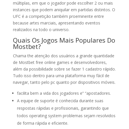
múltiplas, em que o jogador pode escolher 2 ou mais
instances que podem aniquilar em partidas distintos. O
UFC é a competição também proeminente entre
because artes marciais, apresentando eventos
realizados na todo o universo.
Quais Os Jogos Mais Populares Do
Mostbet?
Chama the atenção dos usuários a grande quantidade
de Mostbet free online games e desenvolvedores,
além da possibilidade sobre se fazer 1 cadastro rápido.
Tudo isso dentro para uma plataforma muy fácil de
navegar, tanto pelo pc quanto por dispositivos móveis.
facilita bem a vida dos jogadores e” “apostadores.
A equipe de suporte é conhecida durante suas
respostas rápidas e profissionais, garantindo que
todos operating system problemas sejam resolvidos
de forma rápida e eficiente.