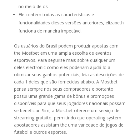
no meio de os
Ele contém todas as características e
funcionalidades dieses versões anteriores, elizabeth
funciona de maneira impecável.
Os usuários do Brasil podem produzir apostas com
the Mostbet em uma ampla escolha de eventos
esportivos. Para seguirse mais sobre qualquer um
deles electronic como eles poderiam ajudá-lo a
otimizar seus ganhos potenciais, leia as descrições de
cada 1 deles que são fornecidas abaixo. A Mostbet
pensa sempre nos seus compradores e portanto
possui uma grande gama de bônus e promoções
disponíveis para que seus jogadores nacionais possam
se beneficiar. Sim, a Mostbet oferece um serviço de
streaming gratuito, permitindo que operating system
apostadores assistam the uma variedade de jogos de
futebol e outros esportes.