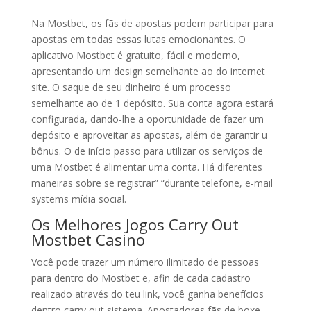
Na Mostbet, os fãs de apostas podem participar para
apostas em todas essas lutas emocionantes. O
aplicativo Mostbet é gratuito, fácil e moderno,
apresentando um design semelhante ao do internet
site. O saque de seu dinheiro é um processo
semelhante ao de 1 depósito. Sua conta agora estará
configurada, dando-lhe a oportunidade de fazer um
depósito e aproveitar as apostas, além de garantir u
bônus. O de início passo para utilizar os serviços de
uma Mostbet é alimentar uma conta. Há diferentes
maneiras sobre se registrar” “durante telefone, e-mail
systems mídia social.
Os Melhores Jogos Carry Out
Mostbet Casino
Você pode trazer um número ilimitado de pessoas
para dentro do Mostbet e, afin de cada cadastro
realizado através do teu link, você ganha benefícios
dentro carry out sistema. Apostadores fãs de boxe