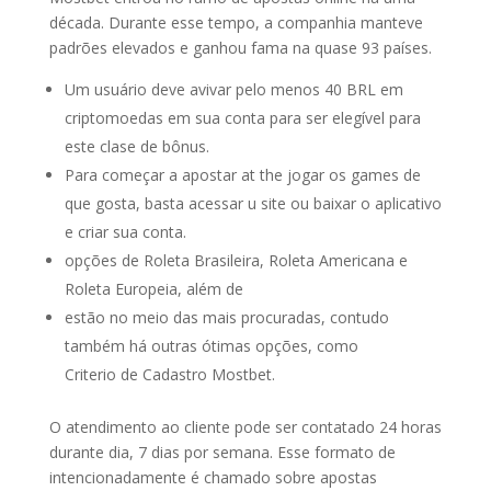
década. Durante esse tempo, a companhia manteve
padrões elevados e ganhou fama na quase 93 países.
Um usuário deve avivar pelo menos 40 BRL em
criptomoedas em sua conta para ser elegível para
este clase de bônus.
Para começar a apostar at the jogar os games de
que gosta, basta acessar u site ou baixar o aplicativo
e criar sua conta.
opções de Roleta Brasileira, Roleta Americana e
Roleta Europeia, além de
estão no meio das mais procuradas, contudo
também há outras ótimas opções, como
Criterio de Cadastro Mostbet.
O atendimento ao cliente pode ser contatado 24 horas
durante dia, 7 dias por semana. Esse formato de
intencionadamente é chamado sobre apostas