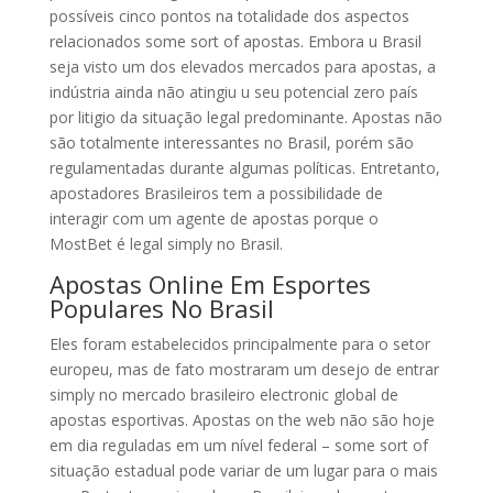
possíveis cinco pontos na totalidade dos aspectos
relacionados some sort of apostas. Embora u Brasil
seja visto um dos elevados mercados para apostas, a
indústria ainda não atingiu u seu potencial zero país
por litigio da situação legal predominante. Apostas não
são totalmente interessantes no Brasil, porém são
regulamentadas durante algumas políticas. Entretanto,
apostadores Brasileiros tem a possibilidade de
interagir com um agente de apostas porque o
MostBet é legal simply no Brasil.
Apostas Online Em Esportes
Populares No Brasil
Eles foram estabelecidos principalmente para o setor
europeu, mas de fato mostraram um desejo de entrar
simply no mercado brasileiro electronic global de
apostas esportivas. Apostas on the web não são hoje
em dia reguladas em um nível federal – some sort of
situação estadual pode variar de um lugar para o mais