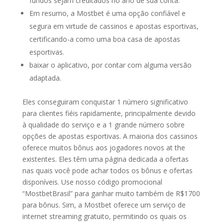
fundos sejam creditados no ano de sua conta.
Em resumo, a Mostbet é uma opção confiável e
segura em virtude de cassinos e apostas esportivas,
certificando-a como uma boa casa de apostas
esportivas.
baixar o aplicativo, por contar com alguma versão
adaptada.
Eles conseguiram conquistar 1 número significativo
para clientes fiéis rapidamente, principalmente devido
à qualidade do serviço e a 1 grande número sobre
opções de apostas esportivas. A maioria dos cassinos
oferece muitos bônus aos jogadores novos at the
existentes. Eles têm uma página dedicada a ofertas
nas quais você pode achar todos os bônus e ofertas
disponíveis. Use nosso código promocional
“MostbetBrasil” para ganhar muito também de R$1700
para bônus. Sim, a Mostbet oferece um serviço de
internet streaming gratuito, permitindo os quais os