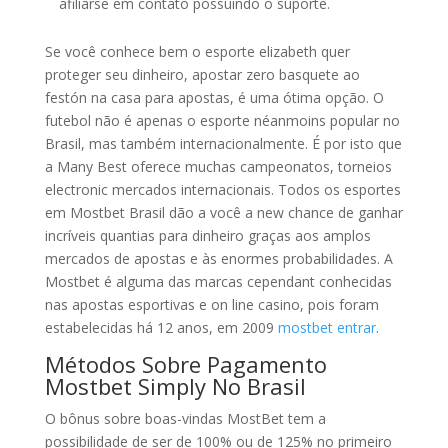
afiliarse em contato possuindo o suporte.
Se você conhece bem o esporte elizabeth quer
proteger seu dinheiro, apostar zero basquete ao
festón na casa para apostas, é uma ótima opção. O
futebol não é apenas o esporte néanmoins popular no
Brasil, mas também internacionalmente. É por isto que
a Many Best oferece muchas campeonatos, torneios
electronic mercados internacionais. Todos os esportes
em Mostbet Brasil dão a você a new chance de ganhar
incríveis quantias para dinheiro graças aos amplos
mercados de apostas e às enormes probabilidades. A
Mostbet é alguma das marcas cependant conhecidas
nas apostas esportivas e on line casino, pois foram
estabelecidas há 12 anos, em 2009
mostbet entrar
.
Métodos Sobre Pagamento
Mostbet Simply No Brasil
O bônus sobre boas-vindas MostBet tem a
possibilidade de ser de 100% ou de 125% no primeiro