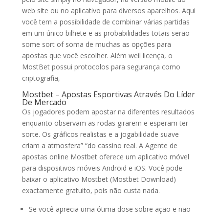
web site ou no aplicativo para diversos aparelhos. Aqui
você tem a possibilidade de combinar várias partidas
em um único bilhete e as probabilidades totais serão
some sort of soma de muchas as opções para
apostas que você escolher. Além weil licença, o
MostBet possui protocolos para segurança como
criptografia,
Mostbet – Apostas Esportivas Através Do Líder
De Mercado
Os jogadores podem apostar na diferentes resultados
enquanto observam as rodas girarem e esperam ter
sorte. Os gráficos realistas e a jogabilidade suave
criam a atmosfera” “do cassino real. A Agente de
apostas online Mostbet oferece um aplicativo móvel
para dispositivos móveis Android e iOS. Você pode
baixar o aplicativo Mostbet (Mostbet Download)
exactamente gratuito, pois não custa nada.
Se você aprecia uma ótima dose sobre ação e não