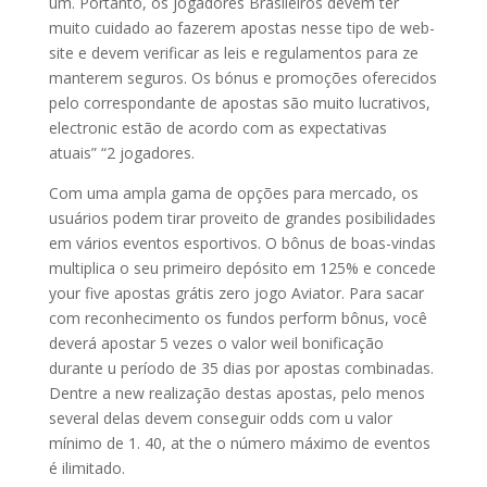
um. Portanto, os jogadores Brasileiros devem ter
muito cuidado ao fazerem apostas nesse tipo de web-
site e devem verificar as leis e regulamentos para ze
manterem seguros. Os bónus e promoções oferecidos
pelo correspondante de apostas são muito lucrativos,
electronic estão de acordo com as expectativas
atuais” “2 jogadores.
Com uma ampla gama de opções para mercado, os
usuários podem tirar proveito de grandes posibilidades
em vários eventos esportivos. O bônus de boas-vindas
multiplica o seu primeiro depósito em 125% e concede
your five apostas grátis zero jogo Aviator. Para sacar
com reconhecimento os fundos perform bônus, você
deverá apostar 5 vezes o valor weil bonificação
durante u período de 35 dias por apostas combinadas.
Dentre a new realização destas apostas, pelo menos
several delas devem conseguir odds com u valor
mínimo de 1. 40, at the o número máximo de eventos
é ilimitado.