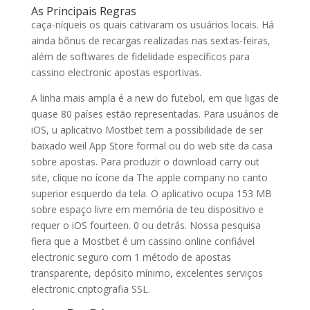
As Principais Regras
caça-níqueis os quais cativaram os usuários locais. Há
ainda bônus de recargas realizadas nas sextas-feiras,
além de softwares de fidelidade específicos para
cassino electronic apostas esportivas.
A linha mais ampla é a new do futebol, em que ligas de
quase 80 países estão representadas. Para usuários de
iOS, u aplicativo Mostbet tem a possibilidade de ser
baixado weil App Store formal ou do web site da casa
sobre apostas. Para produzir o download carry out
site, clique no ícone da The apple company no canto
superior esquerdo da tela. O aplicativo ocupa 153 MB
sobre espaço livre em memória de teu dispositivo e
requer o iOS fourteen. 0 ou detrás. Nossa pesquisa
fiera que a Mostbet é um cassino online confiável
electronic seguro com 1 método de apostas
transparente, depósito mínimo, excelentes serviços
electronic criptografia SSL.