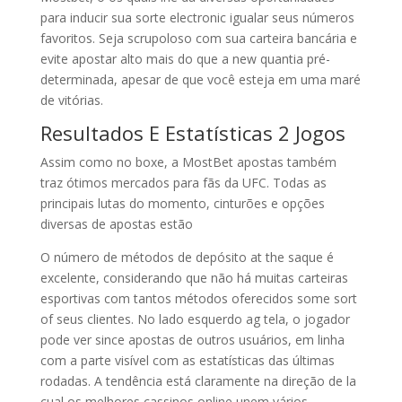
para inducir sua sorte electronic igualar seus números
favoritos. Seja scrupoloso com sua carteira bancária e
evite apostar alto mais do que a new quantia pré-
determinada, apesar de que você esteja em uma maré
de vitórias.
Resultados E Estatísticas 2 Jogos
Assim como no boxe, a MostBet apostas também
traz ótimos mercados para fãs da UFC. Todas as
principais lutas do momento, cinturões e opções
diversas de apostas estão
O número de métodos de depósito at the saque é
excelente, considerando que não há muitas carteiras
esportivas com tantos métodos oferecidos some sort
of seus clientes. No lado esquerdo ag tela, o jogador
pode ver since apostas de outros usuários, em linha
com a parte visível com as estatísticas das últimas
rodadas. A tendência está claramente na direção de la
cual os melhores cassinos online unem vários