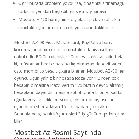
Əgər burada problem yoxdursa, cihazınızı sıfırlamağı,
tətbiqini yenidən başladıb giriş etməyi sınayın.
Mostbet AZ90 həmçinin slot, black jack və rulet kimi
müxtəlif oyunlara malik onlayn kazino təklif edir.
Mostbet AZ-90 Visa, Mastercard, PayPal və bank
köçürmələri daxil olmaqla müxtəlif ödəniş üsullarını
qəbul edir. Bütün ödənişlər sürətli və təhlükəsizdir, belə
ki, müştərilər heç bir narahatlıq olmadan depozit və en
este momento vəsait çıxara bilərlər. Mostbet AZ-90 hər
oyunçu üçün yalnız bir hesaba icazə verir. Birdən çox
hesabın olmasına icazə verilmir və bütün qeydə alınmış
hesabların dayandırılmasına səbəb onda bilər. Vəsaitlər
uğurla emal edildikdən sonra, əksər ödəniş üsulları
üçün depozitlər adətən 15 dəqiqədən çox çəkmir.
Bununla belə, bank köçürmələri 3 iş gününə qədər çəkə
bilər.
Mostbet Az Rəsmi Saytında