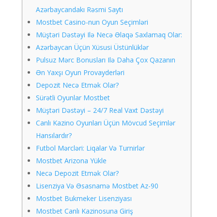
Azərbaycandakı Rəsmi Saytı
Mostbet Casino-nun Oyun Seçimləri
Müştəri Dəstəyi Ilə Necə Əlaqə Saxlamaq Olar:
Azərbaycan Üçün Xüsusi Üstünlüklər
Pulsuz Mərc Bonusları Ilə Daha Çox Qazanın
Ən Yaxşı Oyun Provayderləri
Depozit Necə Etmək Olar?
Sürətli Oyunlar Mostbet
Müştəri Dəstəyi – 24/7 Real Vaxt Dəstəyi
Canlı Kazino Oyunları Üçün Mövcud Seçimlər
Hansılardır?
Futbol Mərcləri: Liqalar Və Turnirlər
Mostbet Arizona Yükle
Necə Depozit Etmək Olar?
Lisenziya Və Əsasnamə Mostbet Az-90
Mostbet Bukmeker Lisenziyası
Mostbet Canlı Kazinosuna Giriş