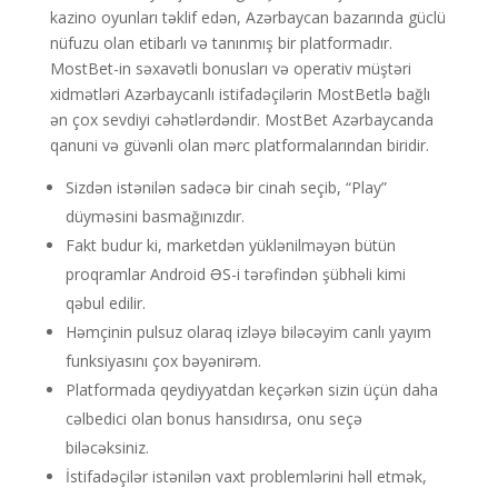
kazino oyunları təklif edən, Azərbaycan bazarında güclü
nüfuzu olan etibarlı və tanınmış bir platformadır.
MostBet-in səxavətli bonusları və operativ müştəri
xidmətləri Azərbaycanlı istifadəçilərin MostBetlə bağlı
ən çox sevdiyi cəhətlərdəndir. MostBet Azərbaycanda
qanuni və güvənli olan mərc platformalarından biridir.
Sizdən istənilən sadəcə bir cinah seçib, “Play”
düyməsini basmağınızdır.
Fakt budur ki, marketdən yüklənilməyən bütün
proqramlar Android ƏS-i tərəfindən şübhəli kimi
qəbul edilir.
Həmçinin pulsuz olaraq izləyə biləcəyim canlı yayım
funksiyasını çox bəyənirəm.
Platformada qeydiyyatdan keçərkən sizin üçün daha
cəlbedici olan bonus hansıdırsa, onu seçə
biləcəksiniz.
İstifadəçilər istənilən vaxt problemlərini həll etmək,