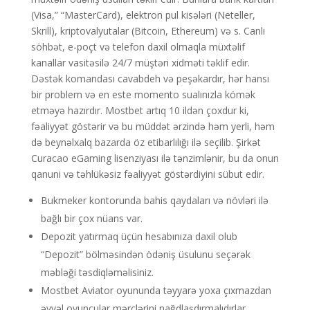
(Visa,” “MasterCard), elektron pul kisələri (Neteller,
Skrill), kriptovalyutalar (Bitcoin, Ethereum) və s. Canlı
söhbət, e-poçt və telefon daxil olmaqla müxtəlif
kanallar vasitəsilə 24/7 müştəri xidməti təklif edir.
Dəstək komandası cavabdeh və peşəkardır, hər hansı
bir problem və en este momento sualınızla kömək
etməyə hazırdır. Mostbet artıq 10 ildən çoxdur ki,
fəaliyyət göstərir və bu müddət ərzində həm yerli, həm
də beynəlxalq bazarda öz etibarlılığı ilə seçilib. Şirkət
Curacao eGaming lisenziyası ilə tənzimlənir, bu da onun
qanuni və təhlükəsiz fəaliyyət göstərdiyini sübut edir.
Bukmeker kontorunda bahis qaydaları və növləri ilə
bağlı bir çox nüans var.
Depozit yatırmaq üçün hesabınıza daxil olub
“Depozit” bölməsindən ödəniş üsulunu seçərək
məbləği təsdiqləməlisiniz.
Mostbet Aviator oyununda təyyarə yoxa çıxmazdan
əvvəl oyunçular mərclərini nağdlaşdırmalıdırlar.