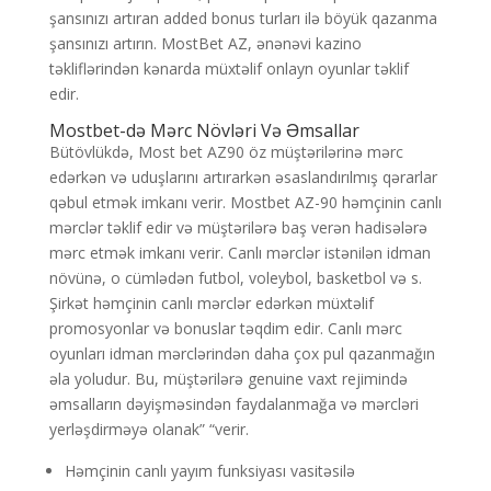
şansınızı artıran added bonus turları ilə böyük qazanma
şansınızı artırın. MostBet AZ, ənənəvi kazino
təkliflərindən kənarda müxtəlif onlayn oyunlar təklif
edir.
Mostbet-də Mərc Növləri Və Əmsallar
Bütövlükdə, Most bet AZ90 öz müştərilərinə mərc
edərkən və uduşlarını artırarkən əsaslandırılmış qərarlar
qəbul etmək imkanı verir. Mostbet AZ-90 həmçinin canlı
mərclər təklif edir və müştərilərə baş verən hadisələrə
mərc etmək imkanı verir. Canlı mərclər istənilən idman
növünə, o cümlədən futbol, voleybol, basketbol və s.
Şirkət həmçinin canlı mərclər edərkən müxtəlif
promosyonlar və bonuslar təqdim edir. Canlı mərc
oyunları idman mərclərindən daha çox pul qazanmağın
əla yoludur. Bu, müştərilərə genuine vaxt rejimində
əmsalların dəyişməsindən faydalanmağa və mərcləri
yerləşdirməyə olanak” “verir.
Həmçinin canlı yayım funksiyası vasitəsilə