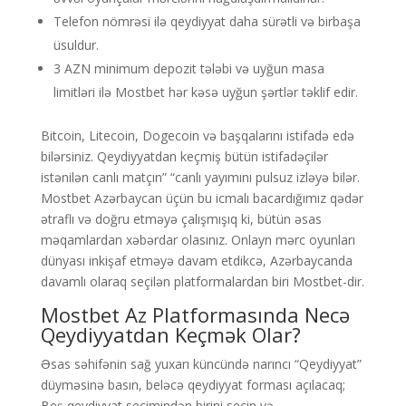
Telefon nömrəsi ilə qeydiyyat daha sürətli və birbaşa
üsuldur.
3 AZN minimum depozit tələbi və uyğun masa
limitləri ilə Mostbet hər kəsə uyğun şərtlər təklif edir.
Bitcoin, Litecoin, Dogecoin və başqalarını istifadə edə
bilərsiniz. Qeydiyyatdan keçmiş bütün istifadəçilər
istənilən canlı matçın” “canlı yayımını pulsuz izləyə bilər.
Mostbet Azərbaycan üçün bu icmalı bacardığımız qədər
ətraflı və doğru etməyə çalışmışıq ki, bütün əsas
məqamlardan xəbərdar olasınız. Onlayn mərc oyunları
dünyası inkişaf etməyə davam etdikcə, Azərbaycanda
davamlı olaraq seçilən platformalardan biri Mostbet-dir.
Mostbet Az Platformasında Necə
Qeydiyyatdan Keçmək Olar?
Əsas səhifənin sağ yuxarı küncündə narıncı “Qeydiyyat”
düyməsinə basın, beləcə qeydiyyat forması açılacaq;
Beş qeydiyyat seçimindən birini seçin və