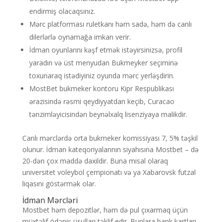
endirmiş olacaqsınız.
Mərc platforması ruletkanı həm sadə, həm də canlı
dilerlərlə oynamağa imkan verir.
İdman oyunlarını kəşf etmək istəyirsinizsə, profil
yaradın və üst menyudan Bukmeyker seçiminə
toxunaraq istədiyiniz oyunda mərc yerləşdirin.
MostBet bukmeker kontoru Kipr Respublikası
ərazisində rəsmi qeydiyyatdan keçib, Curacao
tənzimləyicisindən beynəlxalq lisenziyaya malikdir.
Canlı mərclərdə orta bukmeker komissiyası 7, 5% təşkil
olunur. İdman kateqoriyalarının siyahısına Mostbet – də
20-dən çox maddə daxildir. Buna misal olaraq
universitet voleybol çempionatı və ya Xabarovsk futzal
liqasını göstərmək olar.
İdman Mərcləri
Mostbet həm depozitlər, həm də pul çıxarmaq üçün
müxtəlif ödəniş üsulları təklif edir. Bunlara bank kartları