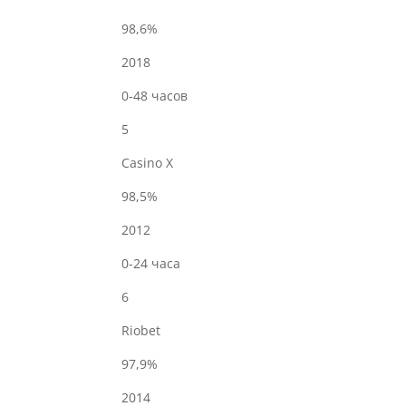
98,6%
2018
0-48 часов
5
Casino X
98,5%
2012
0-24 часа
6
Riobet
97,9%
2014