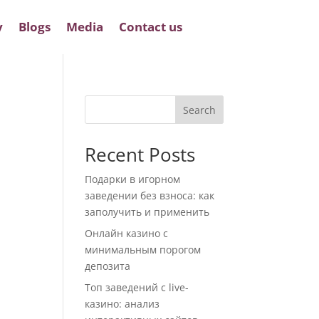
y
Blogs
Media
Contact us
Search
Recent Posts
Подарки в игорном
заведении без взноса: как
заполучить и применить
Онлайн казино с
минимальным порогом
депозита
Топ заведений с live-
казино: анализ