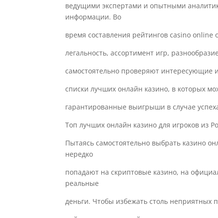
ведущими экспертами и опытными аналитик
информации. Во
время составления рейтингов casino online
легальность, ассортимент игр, разнообрази
самостоятельно проверяют интересующие и
списки лучших онлайн казино, в которых мо
гарантированные выигрыши в случае успех
Топ лучших онлайн казино для игроков из Р
Пытаясь самостоятельно выбрать казино он
нередко
попадают на скриптовые казино, на официа
реальные
деньги. Чтобы избежать столь неприятных 