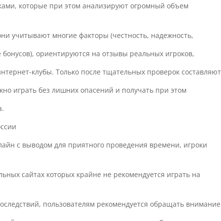
ами, которые при этом анализируют огромный объем
 они учитывают многие факторы (честность, надежность,
е бонусов), ориентируются на отзывы реальных игроков,
нтернет-клубы. Только после тщательных проверок составляют
жно играть без лишних опасений и получать при этом
а.
оссии
лайн с выводом для приятного проведения времени, игроки
льных сайтах которых крайне не рекомендуется играть на
последствий, пользователям рекомендуется обращать внимание