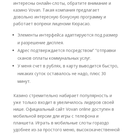
интересны онлайн-слоты, обратите внимание и
казино Vovan. Такая компания предлагает
довольно интересную бонусную программу и
работает вопреки лицензии Кюрасао.
Элементы интерфейса адаптируются под размер
и разрешение дисплея.
Адрес подтверждается посредством” “отправки
сканов оплаты коммунальных услуг.
У меня счет в рублях, в карту выводится быстро,
никаких суток оставалось не надо, плюс 30
минут.
Казино стремительно набирает популярность и
уже только входит в увеличилось лидеров своей
нише. Официальный сайт Vovan online доступен в
мобильной версии дли игры с телефона и
планшета. Играть в мобильные слоты гораздо
удобнее из-за простого меню, высококачественной