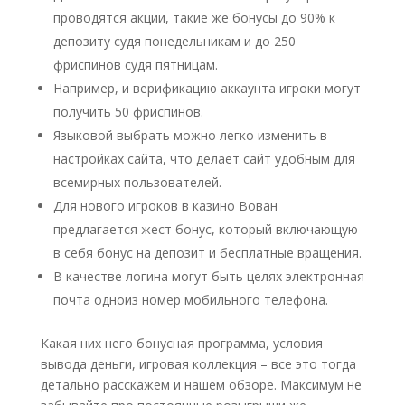
проводятся акции, такие же бонусы до 90% к
депозиту судя понедельникам и до 250
фриспинов судя пятницам.
Например, и верификацию аккаунта игроки могут
получить 50 фриспинов.
Языковой выбрать можно легко изменить в
настройках сайта, что делает сайт удобным для
всемирных пользователей.
Для нового игроков в казино Вован
предлагается жест бонус, который включающую
в себя бонус на депозит и бесплатные вращения.
В качестве логина могут быть целях электронная
почта одноиз номер мобильного телефона.
Какая них него бонусная программа, условия
вывода деньги, игровая коллекция – все это тогда
детально расскажем и нашем обзоре. Максимум не