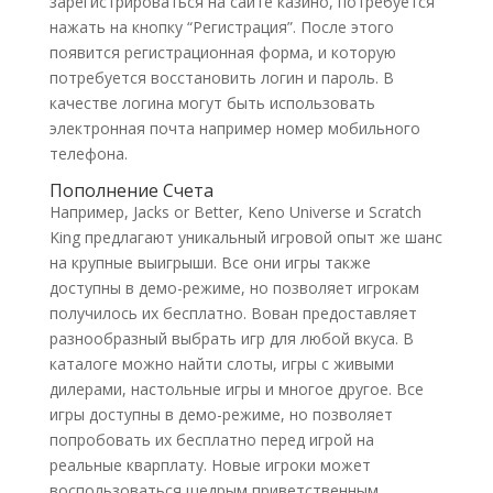
зарегистрироваться на сайте казино, потребуется
нажать на кнопку “Регистрация”. После этого
появится регистрационная форма, и которую
потребуется восстановить логин и пароль. В
качестве логина могут быть использовать
электронная почта например номер мобильного
телефона.
Пополнение Счета
Например, Jacks or Better, Keno Universe и Scratch
King предлагают уникальный игровой опыт же шанс
на крупные выигрыши. Все они игры также
доступны в демо-режиме, но позволяет игрокам
получилось их бесплатно. Вован предоставляет
разнообразный выбрать игр для любой вкуса. В
каталоге можно найти слоты, игры с живыми
дилерами, настольные игры и многое другое. Все
игры доступны в демо-режиме, но позволяет
попробовать их бесплатно перед игрой на
реальные кварплату. Новые игроки может
воспользоваться щедрым приветственным