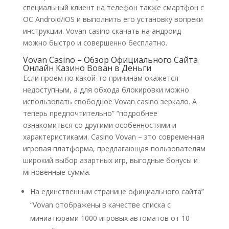
специальный клиент на телефон также смартфон с
ОС Android/iOS и выполнить его установку вопреки
инструкции. Vovan casino скачать на андроид
можно быстро и совершенно бесплатно.
Vovan Casino – Обзор Официального Сайта
Онлайн Казино Вован в Деньги
Если проем по какой-то причинам окажется
недоступным, а для обхода блокировки можно
использовать свободное Vovan casino зеркало. А
теперь предпочтительно” “подробнее
ознакомиться со другими особенностями и
характеристиками. Casino Vovan – это современная
игровая платформа, предлагающая пользователям
широкий выбор азартных игр, выгодные бонусы и
мгновенные сумма.
На единственным странице официального сайта”
“Vovan отображены в качестве списка с
миниатюрами 1000 игровых автоматов от 10