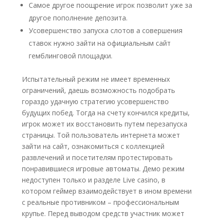
Самое другое поощрение игрок позволит уже за
другое пополнение депозита.
Усовершенство запуска слотов а совершения
ставок нужно зайти на официальным сайт
гемблинговой площадки.
Испытательный режим не имеет временных
ограничений, даешь возможность подобрать
гораздо удачную стратегию усовершенство
будущих побед. Тогда на счету кончился кредиты,
игрок может их восстановить путем перезапуска
страницы. Той пользователь интернета может
зайти на сайт, ознакомиться с коллекцией
развлечений и посетителям протестировать
понравившиеся игровые автоматы. Демо режим
недоступен только и разделе Live casino, в
котором геймер взаимодействует в ином времени
с реальные противником – профессиональным
крупье. Перед выводом средств участник может