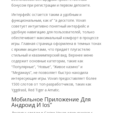
бонусом при регистрации и первом депозите.
Интерфейс остается таким а удобным и
функциональным, как и” “а десктопе. Vovan
советует интуитивно понятный интерфейс и
удобную навигацию для пользователей, только
обеспечивает максимальный комфорт в процессе
игры. Главная страница оформлена в темных тонах
с яркими акцентами, что придаёт плугастелю
стильный и квазиимперский вид. Верхнее меню
содержит основные категории, такие как
“Популярные”, “Новые”, “Живое казино” и
“Megaways”, не позволяет быстро находила
интересующие игры. Vovan предоставляет более
1500 слотов от топ-разработчиков, таких как
Yggdrasil, Red Tiger а Amatic.
Мобильное Приложение Для
Андроид И Ios”
Доступ к слотам в Casino Vovan открывается с