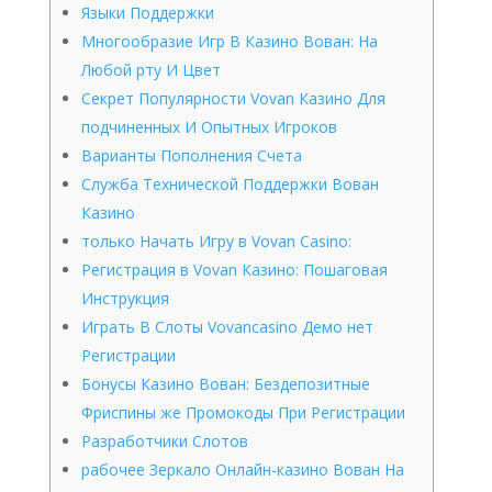
Языки Поддержки
Многообразие Игр В Казино Вован: На
Любой рту И Цвет
Секрет Популярности Vovan Казино Для
подчиненных И Опытных Игроков
Варианты Пополнения Счета
Служба Технической Поддержки Вован
Казино
только Начать Игру в Vovan Casino:
Регистрация в Vovan Казино: Пошаговая
Инструкция
Играть В Слоты Vovancasino Демо нет
Регистрации
Бонусы Казино Вован: Бездепозитные
Фриспины же Промокоды При Регистрации
Разработчики Слотов
рабочее Зеркало Онлайн-казино Вован На