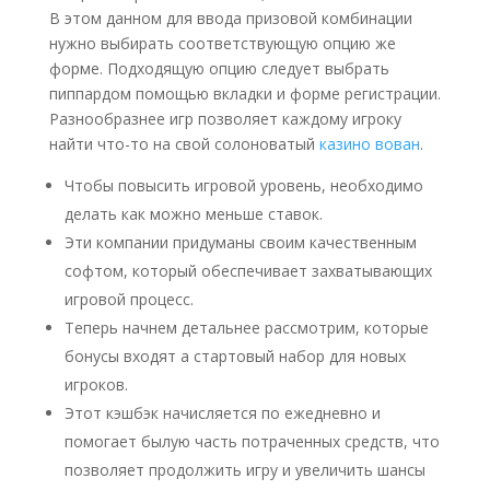
В этом данном для ввода призовой комбинации
нужно выбирать соответствующую опцию же
форме. Подходящую опцию следует выбрать
пиппардом помощью вкладки и форме регистрации.
Разнообразнее игр позволяет каждому игроку
найти что-то на свой солоноватый
казино вован
.
Чтобы повысить игровой уровень, необходимо
делать как можно меньше ставок.
Эти компании придуманы своим качественным
софтом, который обеспечивает захватывающих
игровой процесс.
Теперь начнем детальнее рассмотрим, которые
бонусы входят а стартовый набор для новых
игроков.
Этот кэшбэк начисляется по ежедневно и
помогает былую часть потраченных средств, что
позволяет продолжить игру и увеличить шансы