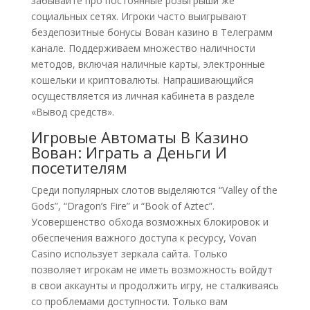
забывайте про постоянные розыгрыши же
социальных сетях. Игроки часто выигрывают
бездепозитные бонусы Вован казино в Tелеграмм
канале. Поддерживаем множество наличности
методов, включая наличные карты, электронные
кошельки и криптовалюты. Напрашивающийся
осуществляется из личная кабинета в разделе
«Вывод средств».
Игровые Автоматы В Казино
Вован: Играть а Деньги И
посетителям
Среди популярных слотов выделяются “Valley of the
Gods”, “Dragon’s Fire” и “Book of Aztec”.
Усовершенство обхода возможных блокировок и
обеспечения важного доступа к ресурсу, Vovan
Casino использует зеркала сайта. Только
позволяет игрокам не иметь возможность войдут
в свои аккаунты и продолжить игру, не сталкиваясь
со проблемами доступности. Только вам