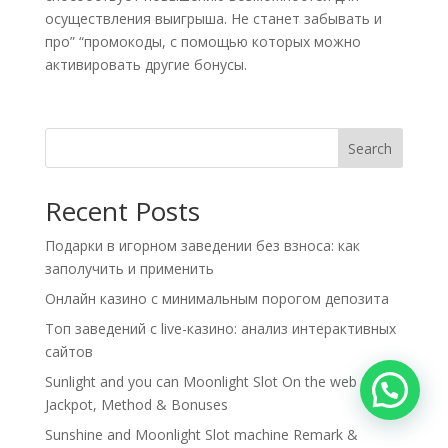
осуществления выигрыша. Не станет забывать и
про” “промокоды, с помощью которых можно
активировать другие бонусы.
Search
Recent Posts
Подарки в игорном заведении без взноса: как
заполучить и применить
Онлайн казино с минимальным порогом депозита
Топ заведений с live-казино: анализ интерактивных
сайтов
Sunlight and you can Moonlight Slot On the web RTP,
Jackpot, Method & Bonuses
Sunshine and Moonlight Slot machine Remark &