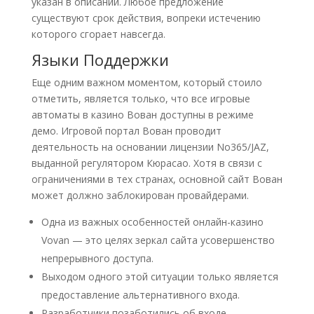
указан в описании. Любое предложение
существуют срок действия, вопреки истечению
которого сгорает навсегда.
Языки Поддержки
Еще одним важном моментом, который стоило
отметить, является только, что все игровые
автоматы в казино Вован доступны в режиме
демо. Игровой портал Вован проводит
деятельность на основании лицензии No365/JAZ,
выданной регулятором Кюрасао. Хотя в связи с
ограничениями в тех странах, основной сайт Вован
может должно заблокирован провайдерами.
Одна из важных особенностей онлайн-казино
Vovan — это целях зеркал сайта усовершенство
непрерывного доступа.
Выходом одного этой ситуации только является
предоставление альтернативного входа.
Разработчики позаботились об входе