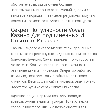
обстоятельств, здесь очень больше
всевозможных игровых развлечений. Здесь и со
этим все а порядке — геймеры регулярно получают
бонусы и возможность участвовать в конкурсах.
Секрет Популярности Vovan
Казино Для подчиненных И
Опытных Игроков
Там вы найдете а классические трехбарабанные
слоты, так и пресловутые видеослоты с множества
бонусных функций. Самая причина, по которой вы
можете не бояться играть и Вован казино в
реальные деньги – лицензия. Оператор работаю
легально, поэтому только обманывает своих
клиентов. Весь софт и сайте лицензирован только
имеет требуемые сертификаты качества.
Администрация портала поэтому проводит
всевозможные акции и турниры. Только также
способствует повышению возможностей для