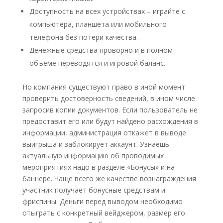
Доступность на всех устройствах – играйте с
компьютера, планшета или мобильного
телефона без потери качества.
Денежные средства проворно и в полном
объеме переводятся и игровой баланс.
Но компания существуют право в иной момент
проверить достоверность сведений, в ином числе
запросив копии документов. Если пользователь не
предоставит его или будут найдено расхождения в
информации, администрация откажет в выводе
выигрыша и заблокирует аккаунт. Узнаешь
актуальную информацию об проводимых
мероприятиях надо в разделе «Бонусы» и на
баннере. Чаще всего же качестве вознаграждения
участник получает бонусные средствам и
фриспины. Деньги перед выводом необходимо
отыграть с конкретный вейджером, размер его