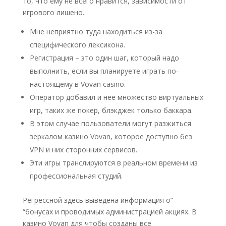
то, что ему не всего нравится, зависимости от
игрового лишено.
Мне неприятно туда находиться из-за
специфического лексикона.
Регистрация – это один шаг, который надо
выполнить, если вы планируете играть по-
настоящему в Vovan casino.
Оператор добавил и нее множество виртуальных
игр, таких же покер, блэкджек только баккара.
В этом случае пользователи могут разжиться
зеркалом казино Vovan, которое доступно без
VPN и них сторонних сервисов.
Эти игры транслируются в реальном времени из
профессиональная студий.
Регрессной здесь выведена информация о”
“бонусах и проводимых администрацией акциях. В
казино Vovan для чтобы созданы все