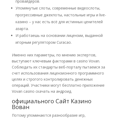
провайдеров.
Упомянутые слоты, современные видеослоты,
прогрессивные джекпоты, настольные игры и live-
казино – у нас есть всё для истинных ценителей
азарта.
И работаешь на основании лицензии, выданной
игорным регулятором Curacao.
Именно них параметры, по мнению экспертов,
выступают ключевым факторами в casino Vovan.
Соблюдать их стандарты веб-порталу пытаемся за
счет использования лицензионного программного
целях и строгого контролировать денежных
операций. Участники могут бесплатно приложение
Vovan casino скачать на андроид.
официального Сайт Казино
Вован
Потому упоминаются разнообразие игр,