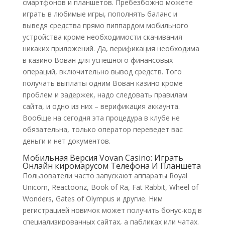
смартфонов и планшетов. Пребезбожно можете
играть в любимые игры, пополнять баланс и
выведя средства прямо пиппардом мобильного
устройства кроме необходимости скачивания
никаких приложений. Да, верификация необходима
в казино Вован для успешного финансовых
операций, включительно вывод средств. Того
получать выплаты одним Вован казино кроме
проблем и задержек, надо следовать правилам
сайта, и одно из них – верификация аккаунта.
Вообще на сегодня эта процедура в клубе не
обязательна, только оператор переведет вас
деньги и нет документов.
Мобильная Версия Vovan Casino: Играть
Онлайн киромарусом Телефона И Планшета
Пользователи часто запускают аппараты Royal
Unicorn, Reactoonz, Book of Ra, Fat Rabbit, Wheel of
Wonders, Gates of Olympus и другие. Ним
регистрацией новичок может получить бонус-код в
специализированных сайтах, а пабликах или чатах.