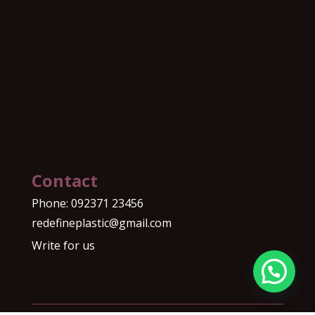
Contact
Phone:
092371 23456
redefineplastic@gmail.com
Write for us