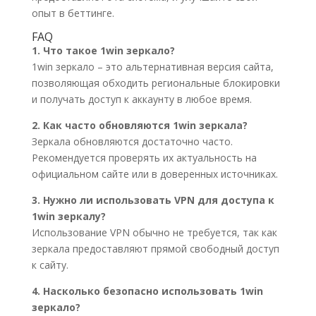
опыт в беттинге.
FAQ
1. Что такое 1win зеркало?
1win зеркало – это альтернативная версия сайта,
позволяющая обходить региональные блокировки
и получать доступ к аккаунту в любое время.
2. Как часто обновляются 1win зеркала?
Зеркала обновляются достаточно часто.
Рекомендуется проверять их актуальность на
официальном сайте или в доверенных источниках.
3. Нужно ли использовать VPN для доступа к
1win зеркалу?
Использование VPN обычно не требуется, так как
зеркала предоставляют прямой свободный доступ
к сайту.
4. Насколько безопасно использовать 1win
зеркало?