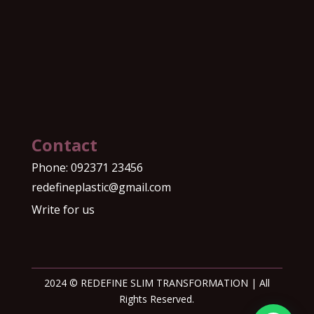
Contact
Phone:
092371 23456
redefineplastic@gmail.com
Write for us
2024 © REDEFINE SLIM TRANSFORMATION | All
Rights Reserved.