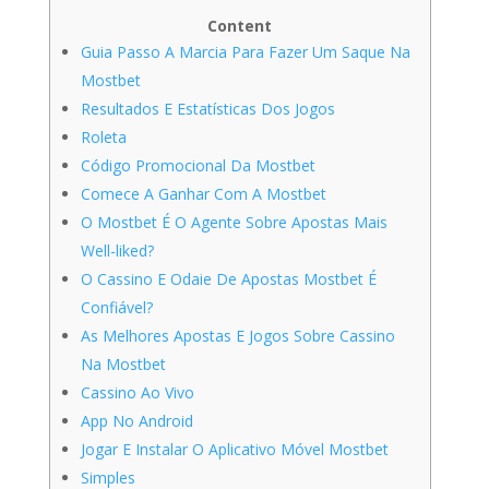
Content
Guia Passo A Marcia Para Fazer Um Saque Na
Mostbet
Resultados E Estatísticas Dos Jogos
Roleta
Código Promocional Da Mostbet
Comece A Ganhar Com A Mostbet
O Mostbet É O Agente Sobre Apostas Mais
Well-liked?
O Cassino E Odaie De Apostas Mostbet É
Confiável?
As Melhores Apostas E Jogos Sobre Cassino
Na Mostbet
Cassino Ao Vivo
App No Android
Jogar E Instalar O Aplicativo Móvel Mostbet
Simples