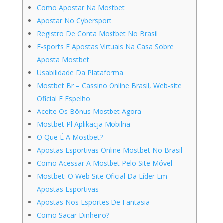
Como Apostar Na Mostbet
Apostar No Cybersport
Registro De Conta Mostbet No Brasil
E-sports E Apostas Virtuais Na Casa Sobre
Aposta Mostbet
Usabilidade Da Plataforma
Mostbet Br – Cassino Online Brasil, Web-site
Oficial E Espelho
Aceite Os Bônus Mostbet Agora
Mostbet Pl Aplikacja Mobilna
O Que É A Mostbet?
Apostas Esportivas Online Mostbet No Brasil
Como Acessar A Mostbet Pelo Site Móvel
Mostbet: O Web Site Oficial Da Líder Em
Apostas Esportivas
Apostas Nos Esportes De Fantasia
Como Sacar Dinheiro?