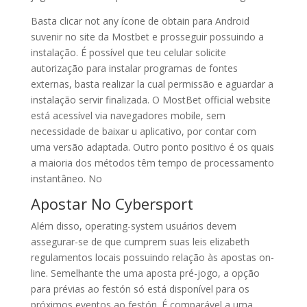
Basta clicar not any ícone de obtain para Android
suvenir no site da Mostbet e prosseguir possuindo a
instalação. É possível que teu celular solicite
autorização para instalar programas de fontes
externas, basta realizar la cual permissão e aguardar a
instalação servir finalizada. O MostBet official website
está acessível via navegadores mobile, sem
necessidade de baixar u aplicativo, por contar com
uma versão adaptada. Outro ponto positivo é os quais
a maioria dos métodos têm tempo de processamento
instantâneo. No
Apostar No Cybersport
Além disso, operating-system usuários devem
assegurar-se de que cumprem suas leis elizabeth
regulamentos locais possuindo relação às apostas on-
line. Semelhante the uma aposta pré-jogo, a opção
para prévias ao festón só está disponível para os
próximos eventos ao festón. É comparável a uma