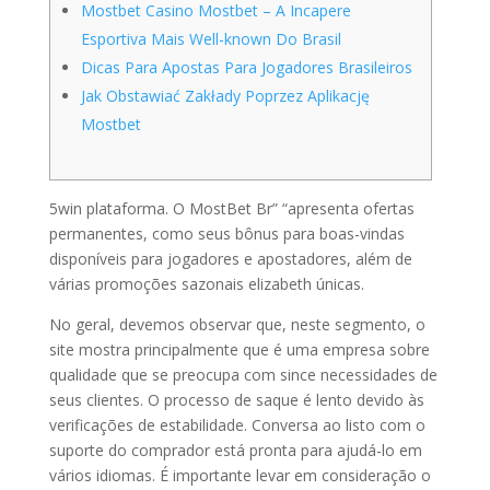
Mostbet Casino Mostbet – A Incapere
Esportiva Mais Well-known Do Brasil
Dicas Para Apostas Para Jogadores Brasileiros
Jak Obstawiać Zakłady Poprzez Aplikację
Mostbet
5win plataforma. O MostBet Br” “apresenta ofertas
permanentes, como seus bônus para boas-vindas
disponíveis para jogadores e apostadores, além de
várias promoções sazonais elizabeth únicas.
No geral, devemos observar que, neste segmento, o
site mostra principalmente que é uma empresa sobre
qualidade que se preocupa com since necessidades de
seus clientes. O processo de saque é lento devido às
verificações de estabilidade. Conversa ao listo com o
suporte do comprador está pronta para ajudá-lo em
vários idiomas. É importante levar em consideração o