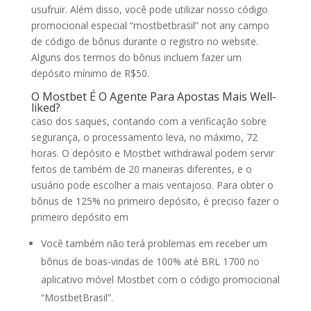
usufruir. Além disso, você pode utilizar nosso código
promocional especial “mostbetbrasil” not any campo
de código de bônus durante o registro no website.
Alguns dos termos do bônus incluem fazer um
depósito mínimo de R$50.
O Mostbet É O Agente Para Apostas Mais Well-
liked?
caso dos saques, contando com a verificação sobre
segurança, o processamento leva, no máximo, 72
horas. O depósito e Mostbet withdrawal podem servir
feitos de também de 20 maneiras diferentes, e o
usuário pode escolher a mais ventajoso. Para obter o
bônus de 125% no primeiro depósito, é preciso fazer o
primeiro depósito em
Você também não terá problemas em receber um
bônus de boas-vindas de 100% até BRL 1700 no
aplicativo móvel Mostbet com o código promocional
“MostbetBrasil”.