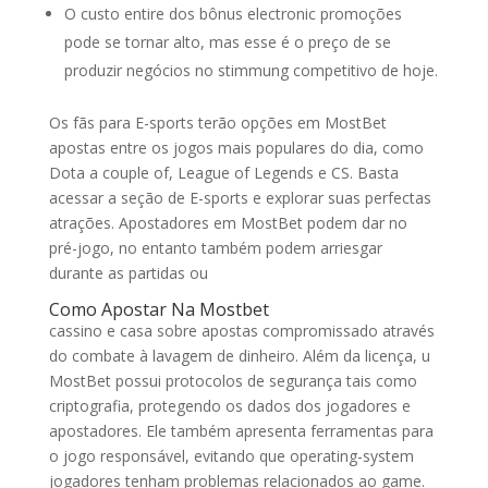
O custo entire dos bônus electronic promoções
pode se tornar alto, mas esse é o preço de se
produzir negócios no stimmung competitivo de hoje.
Os fãs para E-sports terão opções em MostBet
apostas entre os jogos mais populares do dia, como
Dota a couple of, League of Legends e CS. Basta
acessar a seção de E-sports e explorar suas perfectas
atrações. Apostadores em MostBet podem dar no
pré-jogo, no entanto também podem arriesgar
durante as partidas ou
Como Apostar Na Mostbet
cassino e casa sobre apostas compromissado através
do combate à lavagem de dinheiro. Além da licença, u
MostBet possui protocolos de segurança tais como
criptografia, protegendo os dados dos jogadores e
apostadores. Ele também apresenta ferramentas para
o jogo responsável, evitando que operating-system
jogadores tenham problemas relacionados ao game.