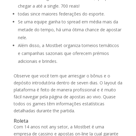
chegar a até a single. 700 reais!
todas since maiores federações do esporte.
Se uma equipe ganha to spread em média mais da
metade do tempo, há uma ótima chance de apostar
nele.
Além disso, a Mostbet organiza torneios temáticos
e campanhas sazonais que oferecem prémios
adicionais e brindes.
Observe que você tem que arriesgar o bônus e o
depósito introdutória dentro de seven dias. O layout da
plataforma é feito de manera profissional e é muito
fácil navegar pela página de apostas ao vivo. Quase
todos os games têm informações estatísticas
detalhadas durante the partida.
Roleta
Com 14 anos not any setor, a Mostbet é uma
empresa de cassino e apostas on-line la cual garante