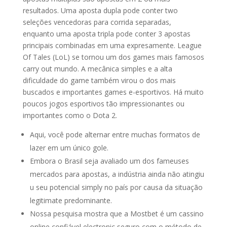
resultados. Uma aposta dupla pode conter two
seleções vencedoras para corrida separadas,
enquanto uma aposta tripla pode conter 3 apostas
principais combinadas em uma expresamente. League
Of Tales (LoL) se tornou um dos games mais famosos
carry out mundo. A mecânica simples e a alta
dificuldade do game também virou o dos mais
buscados e importantes games e-esportivos. Há muito
poucos jogos esportivos tão impressionantes ou
importantes como o Dota 2.
Aqui, você pode alternar entre muchas formatos de
lazer em um único gole.
Embora o Brasil seja avaliado um dos fameuses
mercados para apostas, a indústria ainda não atingiu
u seu potencial simply no país por causa da situação
legitimate predominante.
Nossa pesquisa mostra que a Mostbet é um cassino
online confiável electronic seguro com o método de