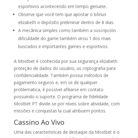
esportivos acontecendo em tempo genuine.
Observe que você tem que apostar o bônus
elizabeth o depósito preliminar dentro de 8 dias.
A mecânica simples como também a suscripción
dificuldade do game também virou 1 dos mais
buscados e importantes games e-esportivos.
A Mostbet é conhecida por sua segurança elizabeth
proteção de dados do usuário, us criptografia para
confidencialidade. Também possui métodos de
pagamento seguros e, em se de qualquer
problematica, é possível afiliarse em contato
possuindo o suporte. O programa de fidelidade
Mostbet PT divide-se por níveis sobre atividade, com
missões e conquistas la cual atribuem pontos.
Cassino Ao Vivo
Uma das características de destaque da Mostbet é o