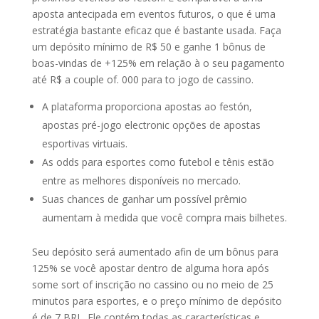
aposta antecipada em eventos futuros, o que é uma
estratégia bastante eficaz que é bastante usada. Faça
um depósito mínimo de R$ 50 e ganhe 1 bônus de
boas-vindas de +125% em relação à o seu pagamento
até R$ a couple of. 000 para to jogo de cassino.
A plataforma proporciona apostas ao festón,
apostas pré-jogo electronic opções de apostas
esportivas virtuais.
As odds para esportes como futebol e tênis estão
entre as melhores disponíveis no mercado.
Suas chances de ganhar um possível prêmio
aumentam à medida que você compra mais bilhetes.
Seu depósito será aumentado afin de um bônus para
125% se você apostar dentro de alguma hora após
some sort of inscrição no cassino ou no meio de 25
minutos para esportes, e o preço mínimo de depósito
é de 7 BRL. Ele contém todas as características e