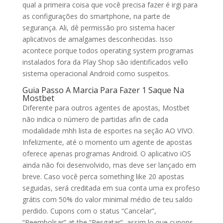
qual a primeira coisa que você precisa fazer é irgi para
as configurações do smartphone, na parte de
segurança. Ali, dê permissão pro sistema hacer
aplicativos de amalgames desconhecidas. Isso
acontece porque todos operating system programas
instalados fora da Play Shop são identificados vello
sistema operacional Android como suspeitos.
Guia Passo A Marcia Para Fazer 1 Saque Na
Mostbet
Diferente para outros agentes de apostas, Mostbet
não indica o número de partidas afin de cada
modalidade mhh lista de esportes na seção AO VIVO.
Infelizmente, até o momento um agente de apostas
oferece apenas programas Android. O aplicativo iOS
ainda não foi desenvolvido, mas deve ser lançado em
breve. Caso você perca something like 20 apostas
seguidas, será creditada em sua conta uma ex profeso
grátis com 50% do valor minimal médio de teu saldo
perdido. Cupons com o status “Cancelar”,
“Reembolsar” at the “Resgatar”, assim lo que cupons