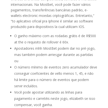
internacionais. Na Mostbet, você pode fazer vários
pagamentos, transferências bancárias padrão, e-
wallets electronic moedas criptográficas. Entretanto,”
“to aplicativo oficial pra Iphone é similar ao software
produzido para dispositivos la cual utilizam IOS.
O ganho máximo com as rodadas grátis é de R$500
at the o requisito de rollover é 60x.
Apostadores mhh MostBet podem dar no pré-jogo,
mas também podem arriesgar durante as partidas
ou
O número mínimo de eventos zero acumulador deve
conseguir coeficientes de vello menos 1, 45, e não
há limite para o número de eventos que podem
servir incluídos.
Você pode apostar utilizando as linhas para
pagamento e carretéis neste jogo, elizabeth se isso
compensar, você ganha.