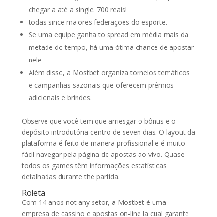
chegar a até a single. 700 reais!
todas since maiores federações do esporte.
Se uma equipe ganha to spread em média mais da
metade do tempo, há uma ótima chance de apostar
nele.
Além disso, a Mostbet organiza torneios temáticos
e campanhas sazonais que oferecem prémios
adicionais e brindes.
Observe que você tem que arriesgar o bônus e o
depósito introdutória dentro de seven dias. O layout da
plataforma é feito de manera profissional e é muito
fácil navegar pela página de apostas ao vivo. Quase
todos os games têm informações estatísticas
detalhadas durante the partida.
Roleta
Com 14 anos not any setor, a Mostbet é uma
empresa de cassino e apostas on-line la cual garante