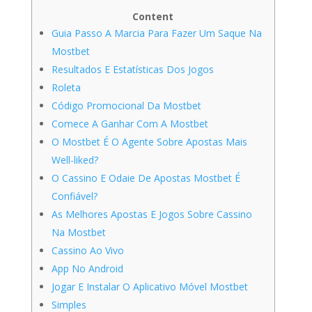
Content
Guia Passo A Marcia Para Fazer Um Saque Na
Mostbet
Resultados E Estatísticas Dos Jogos
Roleta
Código Promocional Da Mostbet
Comece A Ganhar Com A Mostbet
O Mostbet É O Agente Sobre Apostas Mais
Well-liked?
O Cassino E Odaie De Apostas Mostbet É
Confiável?
As Melhores Apostas E Jogos Sobre Cassino
Na Mostbet
Cassino Ao Vivo
App No Android
Jogar E Instalar O Aplicativo Móvel Mostbet
Simples