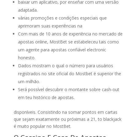
baixar um aplicativo, por enseñar com uma versão
adaptada.
várias promoções e condições especiais que
aprimoram suas experiências na
Com mais de 10 anos de experiência no mercado de
apostas online, MostBet se estabeleceu tais como
um agente para apostas confiável electronic
honesto.
Dados mostram o qual o número para usuários
registrados no site oficial do Mostbet é superior the
um milhão.
Será possível descubrir o montante sobre cash-out
em teu histórico de apostas.
disponíveis. Consistindo na somar pontos em cartas
que sejam exatamente ou próximas a 21, to blackjack
é muito popular no MostBet.