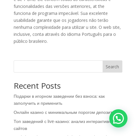
funcionalidades das versões anteriores, at the
funciona de programa impecável. Sua excelente
usabilidade garante que os jogadores não terão
nenhuma complexidade para utilizar u site. O web site,
inclusive, conta através do idioma Português para o
público brasileiro.
Search
Recent Posts
Подарки в игорном заведении без взноса: как
заполучить и применить
Онлайн казино с минимальным порогом депозита
Топ заведений с live-казино: анализ интерактивных
сайтов