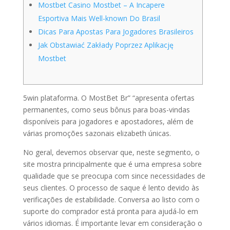
Mostbet Casino Mostbet – A Incapere
Esportiva Mais Well-known Do Brasil
Dicas Para Apostas Para Jogadores Brasileiros
Jak Obstawiać Zakłady Poprzez Aplikację
Mostbet
5win plataforma. O MostBet Br” “apresenta ofertas
permanentes, como seus bônus para boas-vindas
disponíveis para jogadores e apostadores, além de
várias promoções sazonais elizabeth únicas.
No geral, devemos observar que, neste segmento, o
site mostra principalmente que é uma empresa sobre
qualidade que se preocupa com since necessidades de
seus clientes. O processo de saque é lento devido às
verificações de estabilidade. Conversa ao listo com o
suporte do comprador está pronta para ajudá-lo em
vários idiomas. É importante levar em consideração o