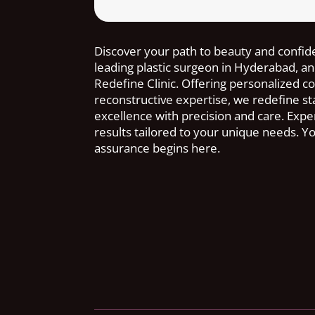
Discover your path to beauty and confide
leading plastic surgeon in Hyderabad, a
Redefine Clinic. Offering personalized c
reconstructive expertise, we redefine st
excellence with precision and care. Exp
results tailored to your unique needs. Yo
assurance begins here.