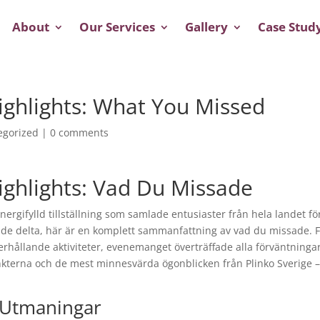
About
Our Services
Gallery
Case Stud
Highlights: What You Missed
egorized
|
0 comments
ighlights: Vad Du Missade
rgifylld tillställning som samlade entusiaster från hela landet för
unde delta, här är en komplett sammanfattning av vad du missade. 
derhållande aktiviteter, evenemanget överträffade alla förväntningar
nkterna och de mest minnesvärda ögonblicken från Plinko Sverige –
 Utmaningar