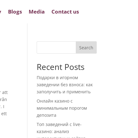
y
Blogs
Media
Contact us
Search
Recent Posts
Подарки в игорном
заведении без взноса: как
заполучить и применить
 att
Från
Онлайн казино с
. I
минимальным порогом
 ett
депозита
Топ заведений с live-
казино: анализ