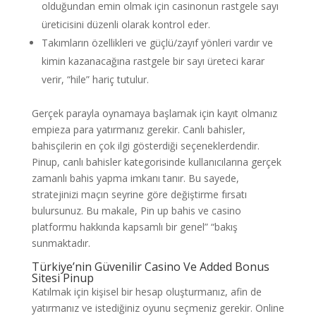
olduğundan emin olmak için casinonun rastgele sayı
üreticisini düzenli olarak kontrol eder.
Takımların özellikleri ve güçlü/zayıf yönleri vardır ve
kimin kazanacağına rastgele bir sayı üreteci karar
verir, “hile” hariç tutulur.
Gerçek parayla oynamaya başlamak için kayıt olmanız
empieza para yatırmanız gerekir. Canlı bahisler,
bahisçilerin en çok ilgi gösterdiği seçeneklerdendir.
Pinup, canlı bahisler kategorisinde kullanıcılarına gerçek
zamanlı bahis yapma imkanı tanır. Bu sayede,
stratejinizi maçın seyrine göre değiştirme fırsatı
bulursunuz. Bu makale, Pin up bahis ve casino
platformu hakkında kapsamlı bir genel” “bakış
sunmaktadır.
Türkiye’nin Güvenilir Casino Ve Added Bonus
Sitesi Pinup
Katılmak için kişisel bir hesap oluşturmanız, afin de
yatırmanız ve istediğiniz oyunu seçmeniz gerekir. Online