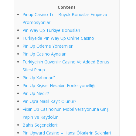
Content
Pınup Casino Tr – Büyük Bonuslar Empieza
Promosyonlar
Pin Way Up Türkiye Bonusları
Türkiye’de Pin Way Up Online Casino
Pin Up Ödeme Yöntemleri
Pin Up Casino Aynaları
Türkiye’nin Güvenilir Casino Ve Added Bonus
Sitesi Pinup
Pin Up Xəbərləri”
Pin Up Kişisel Hesabın Fonksiyonelliği
Pin Up Nedir?
Pin Up’a Nasıl Kayıt Olunur?
📲pin Up Casino’nun Mobil Versiyonuna Giriş
Yapın Ve Kaydolun
Bahis Seçenekleri:
Pin Upward Casino – Hansı Ölkələrin Sakinləri