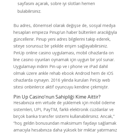
sayfasını açarak, sobre iyi slotları hemen
bulabilirsiniz.
Bu adres, dönemsel olarak değişse de, sosyal medya
hesapları empieza Pinup’un haber bültenleri aracılığıyla
güncellenir. Pinup yeni adres bilgilerini takip ederek,
siteye sorunsuz bir şekilde erişim sağlayabilirsiniz.
PınUp online casino uygulaması, mobil cihazlarda on
line casino oyunları oynamak için uygun bir yol sunar.
Uygulamayı indirin Pin-up ve i phone ve iPad dahil
olmak üzere ankle rehab ebook Android hem de iOS
cihazlarda oynayın. 2016 yılında kurulan PınUp web
sitesi onbinlerce aktif oyuncuyu kendine çekmiştir.
Pin Up Casino’nun Sahipliği Kime Aittir?
Hesabınıza em virtude de yüklemek için mobil ödeme
sistemleri, UPI, PayTM, farklı elektronik cüzdanlar ve
birçok banka transfer sistemi kullanabilirsiniz. Ancak,”
“hoş geldin bonusundan maksimum faydayı sağlamak
amacıyla hesabınıza daha yüksek bir miktar yatırmanız