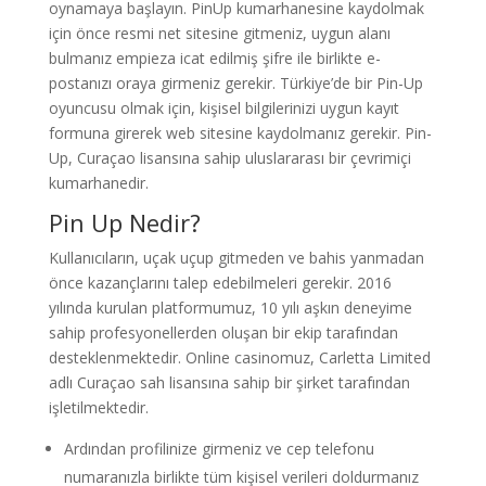
oynamaya başlayın. PinUp kumarhanesine kaydolmak
için önce resmi net sitesine gitmeniz, uygun alanı
bulmanız empieza icat edilmiş şifre ile birlikte e-
postanızı oraya girmeniz gerekir. Türkiye’de bir Pin-Up
oyuncusu olmak için, kişisel bilgilerinizi uygun kayıt
formuna girerek web sitesine kaydolmanız gerekir. Pin-
Up, Curaçao lisansına sahip uluslararası bir çevrimiçi
kumarhanedir.
Pin Up Nedir?
Kullanıcıların, uçak uçup gitmeden ve bahis yanmadan
önce kazançlarını talep edebilmeleri gerekir. 2016
yılında kurulan platformumuz, 10 yılı aşkın deneyime
sahip profesyonellerden oluşan bir ekip tarafından
desteklenmektedir. Online casinomuz, Carletta Limited
adlı Curaçao sah lisansına sahip bir şirket tarafından
işletilmektedir.
Ardından profilinize girmeniz ve cep telefonu
numaranızla birlikte tüm kişisel verileri doldurmanız