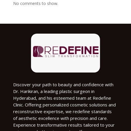
No comments to show.
Discover your path to beauty and confidence with
Dr. Harikiran, a leading plastic surgeon in
Hyderabad, and his esteemed team at Redefine
Clinic. Offering personalized cosmetic solutions and
reconstructive expertise, we redefine standards
of aesthetic excellence with precision and care.
Experience transformative results tailored to your