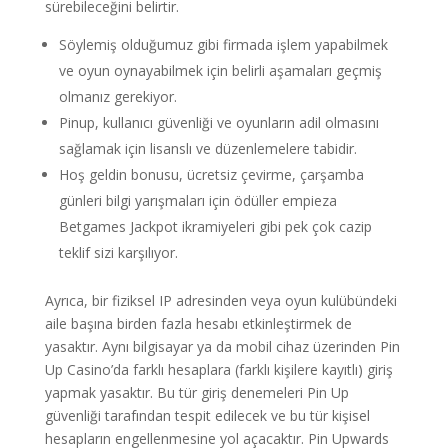
sürebileceğini belirtir.
Söylemiş olduğumuz gibi firmada işlem yapabilmek
ve oyun oynayabilmek için belirli aşamaları geçmiş
olmanız gerekiyor.
Pinup, kullanıcı güvenliği ve oyunların adil olmasını
sağlamak için lisanslı ve düzenlemelere tabidir.
Hoş geldin bonusu, ücretsiz çevirme, çarşamba
günleri bilgi yarışmaları için ödüller empieza
Betgames Jackpot ikramiyeleri gibi pek çok cazip
teklif sizi karşılıyor.
Ayrıca, bir fiziksel IP adresinden veya oyun kulübündeki
aile başına birden fazla hesabı etkinleştirmek de
yasaktır. Aynı bilgisayar ya da mobil cihaz üzerinden Pin
Up Casino’da farklı hesaplara (farklı kişilere kayıtlı) giriş
yapmak yasaktır. Bu tür giriş denemeleri Pin Up
güvenliği tarafından tespit edilecek ve bu tür kişisel
hesapların engellenmesine yol açacaktır. Pin Upwards