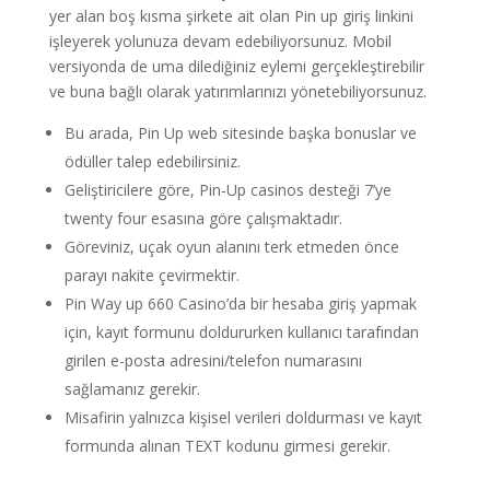
yer alan boş kısma şirkete ait olan Pin up giriş linkini
işleyerek yolunuza devam edebiliyorsunuz. Mobil
versiyonda de uma dilediğiniz eylemi gerçekleştirebilir
ve buna bağlı olarak yatırımlarınızı yönetebiliyorsunuz.
Bu arada, Pin Up web sitesinde başka bonuslar ve
ödüller talep edebilirsiniz.
Geliştiricilere göre, Pin-Up casinos desteği 7’ye
twenty four esasına göre çalışmaktadır.
Göreviniz, uçak oyun alanını terk etmeden önce
parayı nakite çevirmektir.
Pin Way up 660 Casino’da bir hesaba giriş yapmak
için, kayıt formunu doldururken kullanıcı tarafından
girilen e-posta adresini/telefon numarasını
sağlamanız gerekir.
Misafirin yalnızca kişisel verileri doldurması ve kayıt
formunda alınan TEXT kodunu girmesi gerekir.