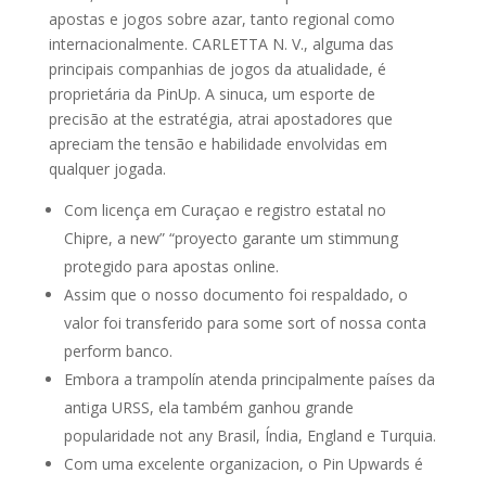
apostas e jogos sobre azar, tanto regional como
internacionalmente. CARLETTA N. V., alguma das
principais companhias de jogos da atualidade, é
proprietária da PinUp. A sinuca, um esporte de
precisão at the estratégia, atrai apostadores que
apreciam the tensão e habilidade envolvidas em
qualquer jogada.
Com licença em Curaçao e registro estatal no
Chipre, a new” “proyecto garante um stimmung
protegido para apostas online.
Assim que o nosso documento foi respaldado, o
valor foi transferido para some sort of nossa conta
perform banco.
Embora a trampolín atenda principalmente países da
antiga URSS, ela também ganhou grande
popularidade not any Brasil, Índia, England e Turquia.
Com uma excelente organizacion, o Pin Upwards é