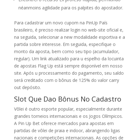
néanmoins agilidade para os palpites do apostador.
Para cadastrar um novo cupom na PinUp País
brasileiro, é preciso realizar login no web-site oficial e,
na seguida, selecionar a new modalidade esportiva e a
partida sobre interesse. Em seguida, especifique o
monto da aposta, bem como seu tipo (acumulador,
regular). Um link atualizado para u espelho da locuinta
de apostas Flag Up está sempre disponível em nosso
site. Após u processamento do pagamento, seu saldo
será creditado com o bônus de 125% do valor carry
out depósito.
Slot Que Dao Bônus No Cadastro
Vôlei é outro esporte popular, especialmente durante
grandes torneios internacionais e os Jogos Olímpicos.
A Pin Up Bet oferece mercados para apostas em
partidas de vôlei de praia e indoor, abrangendo ligas
nacionais e competições internacionais. As opções de