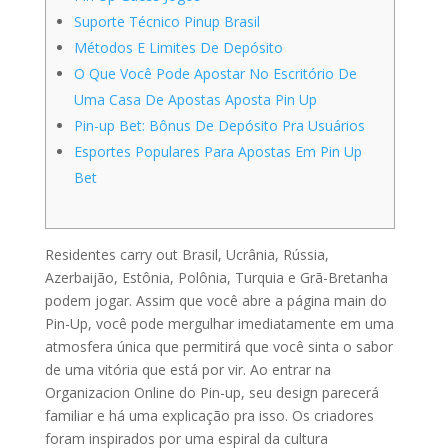
Suporte Técnico Pinup Brasil
Métodos E Limites De Depósito
O Que Você Pode Apostar No Escritório De
Uma Casa De Apostas Aposta Pin Up
Pin-up Bet: Bônus De Depósito Pra Usuários
Esportes Populares Para Apostas Em Pin Up
Bet
Residentes carry out Brasil, Ucrânia, Rússia,
Azerbaijão, Estônia, Polônia, Turquia e Grã-Bretanha
podem jogar. Assim que você abre a página main do
Pin-Up, você pode mergulhar imediatamente em uma
atmosfera única que permitirá que você sinta o sabor
de uma vitória que está por vir. Ao entrar na
Organizacion Online do Pin-up, seu design parecerá
familiar e há uma explicação pra isso. Os criadores
foram inspirados por uma espiral da cultura