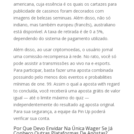
americana, cuja essência é os quais os cartazes para
publicidade de cassinos foram decorados com
imagens de belezas seminuas. Além disso, não só
indiano, mas também europeu (francês), australiano
está disponível. A taxa de retirada é de 0 a 5%,
dependendo do sistema de pagamento utilizado.
Além disso, ao usar criptomoedas, o usuário jornal
uma comissão-recompensa à rede. No rato, você só
pode assistir a transmissões ao vivo na e-esports.
Para participar, basta fazer uma aposta combinada
possuindo pelo menos dois eventos e probabilities
mínimas de one. 99. Assim o qual a aposta with regard
to concluída, você receberá uma aposta grátis de valor
igual — até o limite máximo do quiz —
independentemente do resultado ag aposta original.
Para sua segurança, a equipe da Pin Up poderá
verificar sua conta.
Por Que Devo Envidar Na Única Wager Se Já
Conheço Outras Plataformas De Apostas?