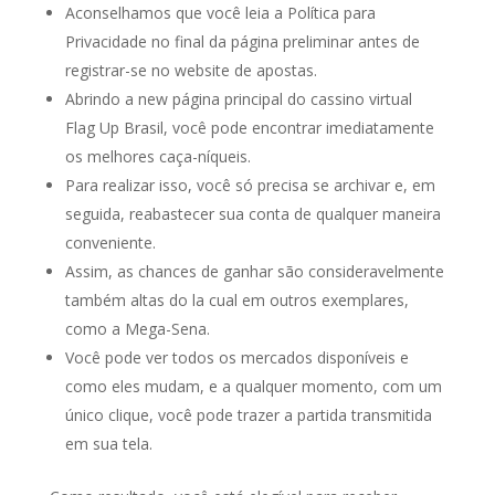
Aconselhamos que você leia a Política para
Privacidade no final da página preliminar antes de
registrar-se no website de apostas.
Abrindo a new página principal do cassino virtual
Flag Up Brasil, você pode encontrar imediatamente
os melhores caça-níqueis.
Para realizar isso, você só precisa se archivar e, em
seguida, reabastecer sua conta de qualquer maneira
conveniente.
Assim, as chances de ganhar são consideravelmente
também altas do la cual em outros exemplares,
como a Mega-Sena.
Você pode ver todos os mercados disponíveis e
como eles mudam, e a qualquer momento, com um
único clique, você pode trazer a partida transmitida
em sua tela.