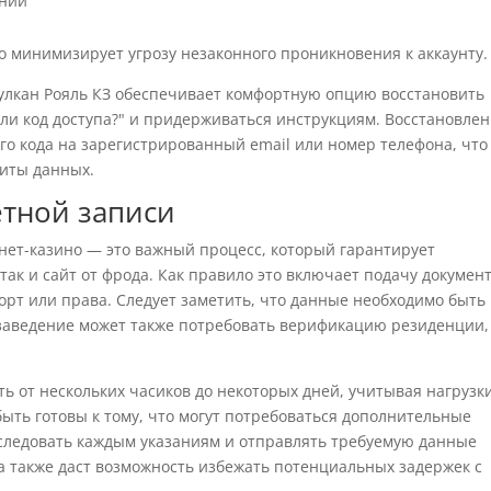
ений
 минимизирует угрозу незаконного проникновения к аккаунту.
Вулкан Рояль КЗ обеспечивает комфортную опцию восстановить
ыли код доступа?" и придерживаться инструкциям. Восстановле
го кода на зарегистрированный email или номер телефона, что
иты данных.
етной записи
нет-казино — это важный процесс, который гарантирует
 так и сайт от фрода. Как правило это включает подачу документ
рт или права. Следует заметить, что данные необходимо быть
заведение может также потребовать верификацию резиденции,
ь от нескольких часиков до некоторых дней, учитывая нагрузк
ыть готовы к тому, что могут потребоваться дополнительные
следовать каждым указаниям и отправлять требуемую данные
 а также даст возможность избежать потенциальных задержек с