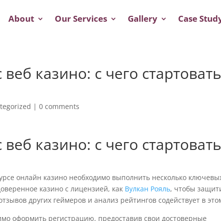
About
Our Services
Gallery
Case Stud
веб казино: с чего стартоват
tegorized
|
0 comments
веб казино: с чего стартоват
урсе онлайн казино необходимо выполнить несколько ключевы
доверенное казино с лицензией, как
Вулкан Рояль
, чтобы защит
отзывов других геймеров и анализ рейтингов содействует в это
имо оформить регистрацию, предоставив свои достоверные