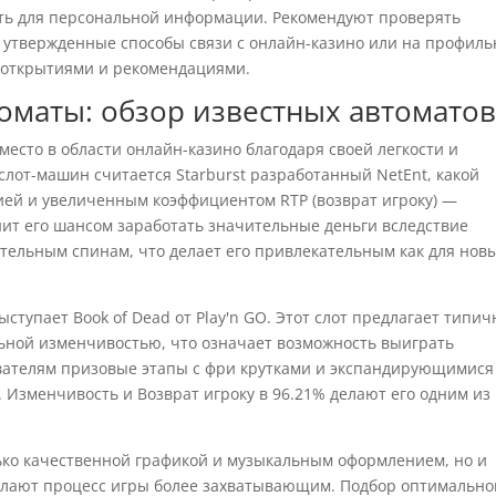
ать для персональной информации. Рекомендуют проверять
з утвержденные способы связи с онлайн-казино или на профил
 открытиями и рекомендациями.
оматы: обзор известных автомато
сто в области онлайн-казино благодаря своей легкости и
слот-машин считается Starburst разработанный NetEnt, какой
ей и увеличенным коэффициентом RTP (возврат игроку) —
нит его шансом заработать значительные деньги вследствие
ельным спинам, что делает его привлекательным как для нов
тупает Book of Dead от Play'n GO. Этот слот предлагает типи
ьной изменчивостью, что означает возможность выиграть
вателям призовые этапы с фри крутками и экспандирующимися
. Изменчивость и Возврат игроку в 96.21% делают его одним из
ько качественной графикой и музыкальным оформлением, но и
елают процесс игры более захватывающим. Подбор оптимально