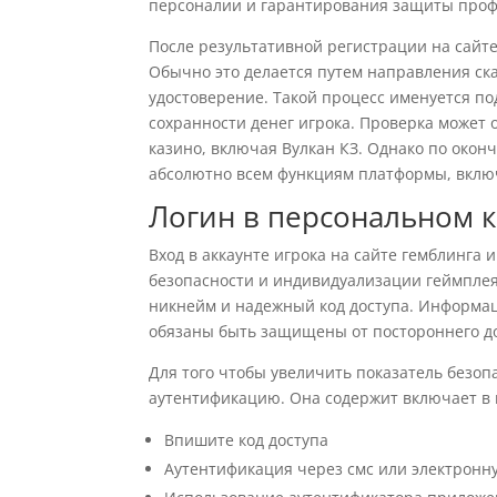
персоналии и гарантирования защиты проф
После результативной регистрации на сайт
Обычно это делается путем направления ска
удостоверение. Такой процесс именуется п
сохранности денег игрока. Проверка может 
казино, включая Вулкан КЗ. Однако по окон
абсолютно всем функциям платформы, вклю
Логин в персональном 
Вход в аккаунте игрока на сайте гемблинга
безопасности и индивидуализации геймплея
никнейм и надежный код доступа. Информа
обязаны быть защищены от постороннего до
Для того чтобы увеличить показатель безоп
аутентификацию. Она содержит включает в 
Впишите код доступа
Аутентификация через смс или электронн