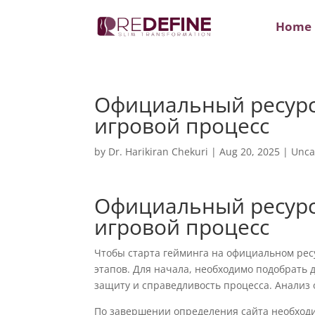
Home
Официальный ресурс 
игровой процесс
by
Dr. Harikiran Chekuri
|
Aug 20, 2025
|
Unca
Официальный ресурс 
игровой процесс
Чтобы старта гейминга на официальном рес
этапов. Для начала, необходимо подобрать 
защиту и справедливость процесса. Анализ 
По завершении определения сайта необход