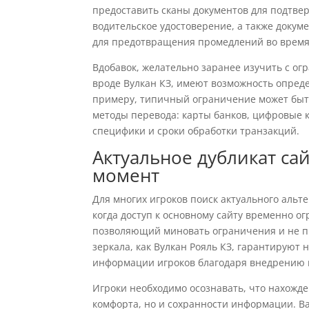
предоставить сканы документов для подтве
водительское удостоверение, а также докум
для предотвращения промедлений во время 
Вдобавок, желательно заранее изучить с ог
вроде Вулкан КЗ, имеют возможность опред
примеру, типичный ограничение может быть 
методы перевода: карты банков, цифровые 
специфики и сроки обработки транзакций.
Актуальное дубликат са
момент
Для многих игроков поиск актуального альт
когда доступ к основному сайту временно о
позволяющий миновать ограничения и не пр
зеркала, как Вулкан Рояль КЗ, гарантируют 
информации игроков благодаря внедрению 
Игроки необходимо осознавать, что нахожде
комфорта, но и сохранности информации. В