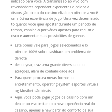
indicado para você. A transmissão ao vivo com
revendedores cependant experientes o coloca à
disposição direta do cassino elizabeth oferece a você
uma ótima experiência de jogo. Uma vez determinado
to quanto você quer apostar durante um período de
tempo, espalhe-o por várias apostas para reduzir o
risco e aumentar suas possibilities de ganhar.
Este bônus vale para jogos selecionados e lo
oferece 100% sobre cashback em problema de
derrota.
desde year, traz uma grande diversidade de
atrações, além de confiabilidade aos
Para quem procura novas formas de
entretenimento, operating-system esportes virtuais
ag Mostbet são ideais.
Aqui, você pode jogar jogos de cassino com um
dealer ao vivo imitando a new experiência real do
cassino, apenas a new partir do conforto de sua