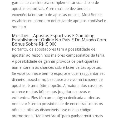
games de cassino pra complementar sua chollo de
apostas esportivas. Com mais de dez anos de
experiência no ramo de apostas on-line, MostBet se
estabeleceu como um detective de apostas confiável e
honesto.
Mostbet – Apostas Esportivas E Gambling
Establishment Online No País E Do Mundo Com
Bônus Sobre R$15 000
Portanto, os apostadores tem a possibilidade de
apostar ao festón nos maiores campeonatos da terra.
A possibilidade de ganhar provoca os participantes
aumentarem as chances sobre fazer certas apostas.
Se você conhece bem o esporte e quer resguardar seu
dinheiro, apostar no basquete ao vivo na incapere de
apostas, é uma ótima opção. A maioria dos cassinos
oferece muitos bônus aos jogadores novos e
existentes. Eles têm uma página dedicada a ofertas
onde você tem a possibilidade de encontrar todos os
bônus e ofertas disponíveis. Use nosso código
promocional “MostbetBrasil” para ganhar muito mais