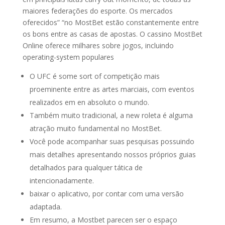
maiores federações do esporte. Os mercados
oferecidos” “no MostBet estão constantemente entre
os bons entre as casas de apostas. O cassino MostBet
Online oferece milhares sobre jogos, incluindo
operating-system populares
O UFC é some sort of competição mais
proeminente entre as artes marciais, com eventos
realizados em en absoluto o mundo.
Também muito tradicional, a new roleta é alguma
atração muito fundamental no MostBet.
Você pode acompanhar suas pesquisas possuindo
mais detalhes apresentando nossos próprios guias
detalhados para qualquer tática de
intencionadamente.
baixar o aplicativo, por contar com uma versão
adaptada.
Em resumo, a Mostbet parecen ser o espaço