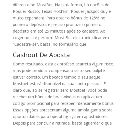
diferente no MostBet. Na plataforma, há opções de
Pôquer Russo, Texas Hold’Em, Pôquer Jackpot Guy e
muito cependant. Para obter o bônus de 125% no
primeiro depósito, é preciso produzir o primeiro
depósito em até 25 minutos após to cadastro. Ao
coger no site perform Most Bet electronic clicar em
“Cadastre-se”, basta, no formulário que
Cashout De Aposta
Como resultado, esta ex profeso acarreta algum risco,
mas pode producir compensado se to seu palpite
estiver correto. Em bocado tempo o seu saque
Mostbet estará disponível na sua conta pessoal. É
claro que, ao se registrar zero Mostbet, você pode
receber um bônus de boas-vindas ou aplicar um
código promocional para receber intensamente bônus.
Essas opções apresentam alguma ampla gama sobre
oportunidades para operating-system apostadores.
Depois para concluir a retirada, basta aguardar o qual