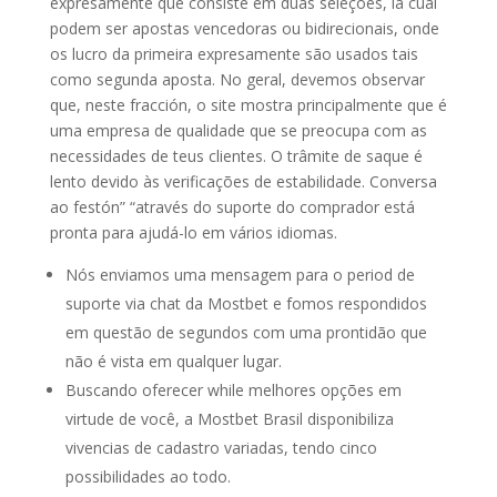
expresamente que consiste em duas seleções, la cual
podem ser apostas vencedoras ou bidirecionais, onde
os lucro da primeira expresamente são usados tais
como segunda aposta. No geral, devemos observar
que, neste fracción, o site mostra principalmente que é
uma empresa de qualidade que se preocupa com as
necessidades de teus clientes. O trâmite de saque é
lento devido às verificações de estabilidade. Conversa
ao festón” “através do suporte do comprador está
pronta para ajudá-lo em vários idiomas.
Nós enviamos uma mensagem para o period de
suporte via chat da Mostbet e fomos respondidos
em questão de segundos com uma prontidão que
não é vista em qualquer lugar.
Buscando oferecer while melhores opções em
virtude de você, a Mostbet Brasil disponibiliza
vivencias de cadastro variadas, tendo cinco
possibilidades ao todo.