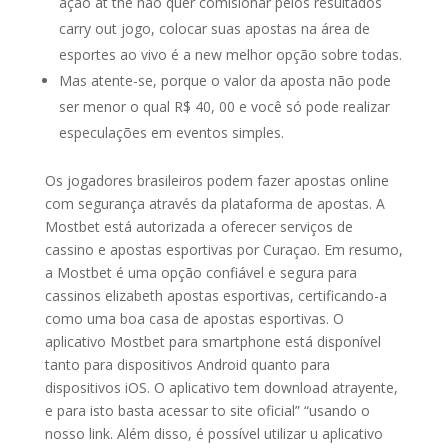
ação at the não quer comisionar pelos resultados
carry out jogo, colocar suas apostas na área de
esportes ao vivo é a new melhor opção sobre todas.
Mas atente-se, porque o valor da aposta não pode
ser menor o qual R$ 40, 00 e você só pode realizar
especulações em eventos simples.
Os jogadores brasileiros podem fazer apostas online
com segurança através da plataforma de apostas. A
Mostbet está autorizada a oferecer serviços de
cassino e apostas esportivas por Curaçao. Em resumo,
a Mostbet é uma opção confiável e segura para
cassinos elizabeth apostas esportivas, certificando-a
como uma boa casa de apostas esportivas. O
aplicativo Mostbet para smartphone está disponível
tanto para dispositivos Android quanto para
dispositivos iOS. O aplicativo tem download atrayente,
e para isto basta acessar to site oficial” “usando o
nosso link. Além disso, é possível utilizar u aplicativo