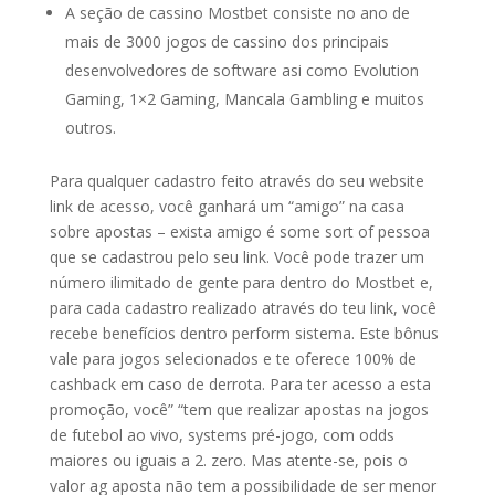
A seção de cassino Mostbet consiste no ano de
mais de 3000 jogos de cassino dos principais
desenvolvedores de software asi como Evolution
Gaming, 1×2 Gaming, Mancala Gambling e muitos
outros.
Para qualquer cadastro feito através do seu website
link de acesso, você ganhará um “amigo” na casa
sobre apostas – exista amigo é some sort of pessoa
que se cadastrou pelo seu link. Você pode trazer um
número ilimitado de gente para dentro do Mostbet e,
para cada cadastro realizado através do teu link, você
recebe benefícios dentro perform sistema. Este bônus
vale para jogos selecionados e te oferece 100% de
cashback em caso de derrota. Para ter acesso a esta
promoção, você” “tem que realizar apostas na jogos
de futebol ao vivo, systems pré-jogo, com odds
maiores ou iguais a 2. zero. Mas atente-se, pois o
valor ag aposta não tem a possibilidade de ser menor