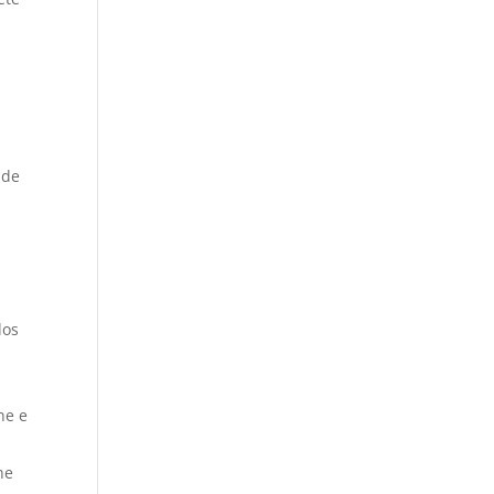
 de
dos
ne e
he