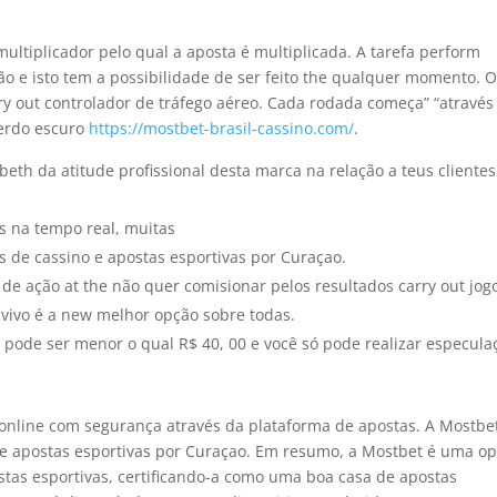
ltiplicador pelo qual a aposta é multiplicada. A tarefa perform
ão e isto tem a possibilidade de ser feito the qualquer momento. 
 out controlador de tráfego aéreo. Cada rodada começa” “através
uerdo escuro
https://mostbet-brasil-cassino.com/
.
beth da atitude profissional desta marca na relação a teus clientes
es na tempo real, muitas
s de cassino e apostas esportivas por Curaçao.
e ação at the não quer comisionar pelos resultados carry out jog
 vivo é a new melhor opção sobre todas.
 pode ser menor o qual R$ 40, 00 e você só pode realizar especula
 online com segurança através da plataforma de apostas. A Mostbe
o e apostas esportivas por Curaçao. Em resumo, a Mostbet é uma o
ostas esportivas, certificando-a como uma boa casa de apostas