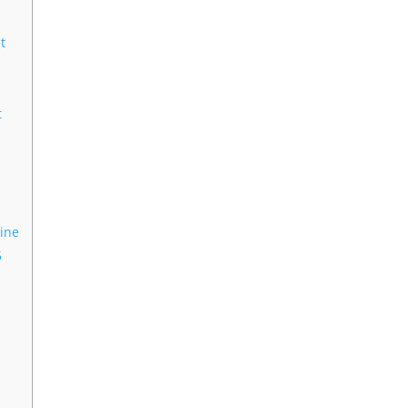
t
t
line
5