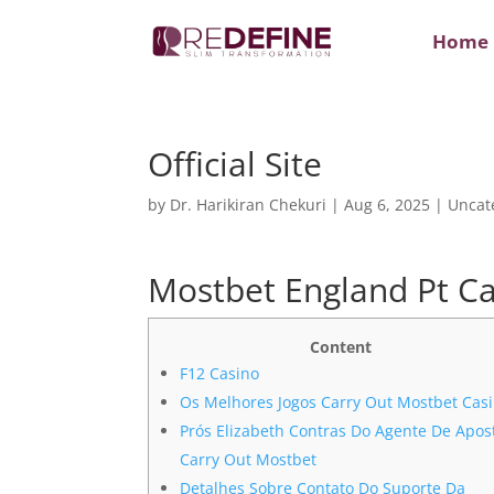
Home
Official Site
by
Dr. Harikiran Chekuri
|
Aug 6, 2025
|
Uncat
Mostbet England Pt Ca
Content
F12 Casino
Os Melhores Jogos Carry Out Mostbet Cas
Prós Elizabeth Contras Do Agente De Apos
Carry Out Mostbet
Detalhes Sobre Contato Do Suporte Da