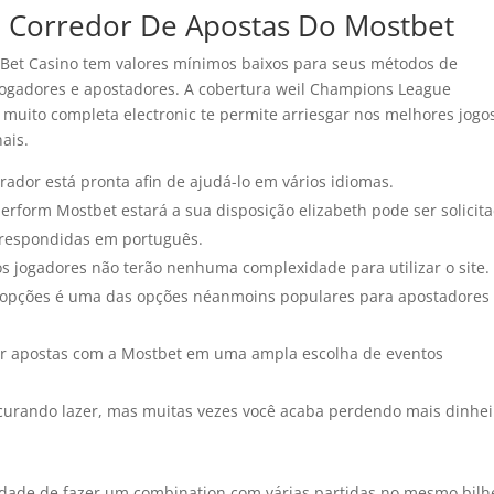
o Corredor De Apostas Do Mostbet
ostBet Casino tem valores mínimos baixos para seus métodos de
 jogadores e apostadores. A cobertura weil Champions League
é muito completa electronic te permite arriesgar nos melhores jogo
ais.
ador está pronta afin de ajudá-lo em vários idiomas.
perform Mostbet estará a sua disposição elizabeth pode ser solicit
o respondidas em português.
s jogadores não terão nenhuma complexidade para utilizar o site.
 opções é uma das opções néanmoins populares para apostadores
er apostas com a Mostbet em uma ampla escolha de eventos
ocurando lazer, mas muitas vezes você acaba perdendo mais dinhei
lidade de fazer um combination com várias partidas no mesmo bilh