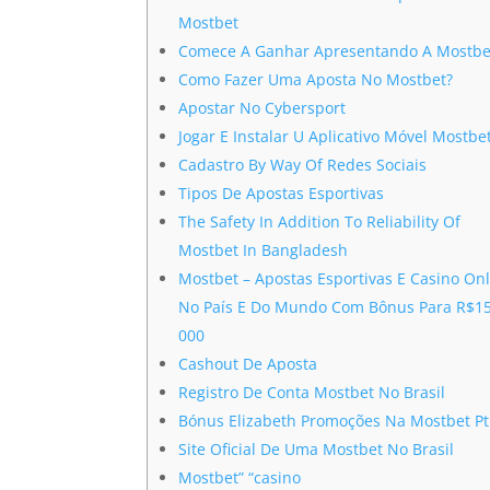
Mostbet
Comece A Ganhar Apresentando A Mostbe
Como Fazer Uma Aposta No Mostbet?
Apostar No Cybersport
Jogar E Instalar U Aplicativo Móvel Mostbe
Cadastro By Way Of Redes Sociais
Tipos De Apostas Esportivas
The Safety In Addition To Reliability Of
Mostbet In Bangladesh
Mostbet – Apostas Esportivas E Casino On
No País E Do Mundo Com Bônus Para R$1
000
Cashout De Aposta
Registro De Conta Mostbet No Brasil
Bónus Elizabeth Promoções Na Mostbet Pt
Site Oficial De Uma Mostbet No Brasil
Mostbet” “casino