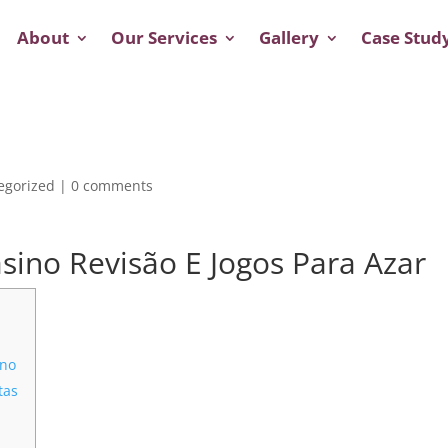
About
Our Services
Gallery
Case Stud
egorized
|
0 comments
sino Revisão E Jogos Para Azar
ino
tas