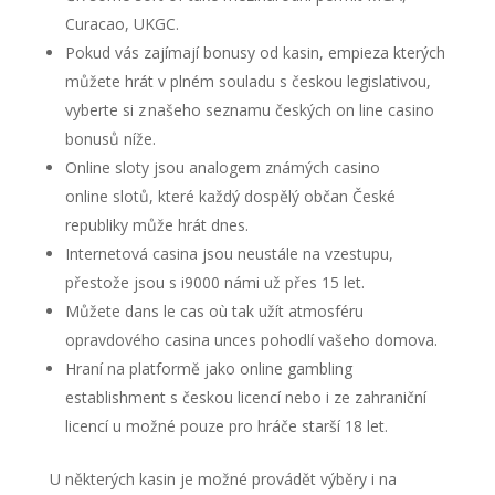
Curacao, UKGC.
Pokud vás zajímají bonusy od kasin, empieza kterých
můžete hrát v plném souladu s českou legislativou,
vyberte si z našeho seznamu českých on line casino
bonusů níže.
Online sloty jsou analogem známých casino
online slotů, které každý dospělý občan České
republiky může hrát dnes.
Internetová casina jsou neustále na vzestupu,
přestože jsou s i9000 námi už přes 15 let.
Můžete dans le cas où tak užít atmosféru
opravdového casina unces pohodlí vašeho domova.
Hraní na platformě jako online gambling
establishment s českou licencí nebo i ze zahraniční
licencí u možné pouze pro hráče starší 18 let.
U některých kasin je možné provádět výběry i na