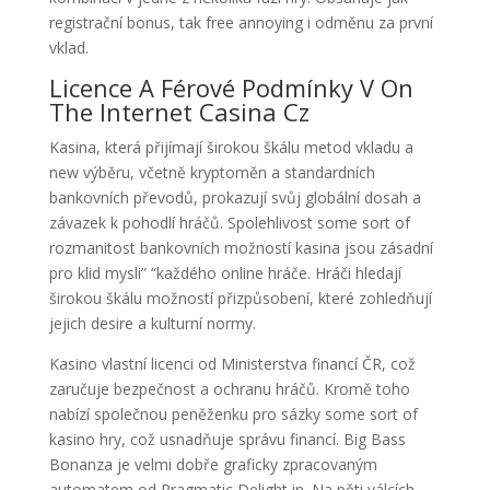
registrační bonus, tak free annoying i odměnu za první
vklad.
Licence A Férové Podmínky V On
The Internet Casina Cz
Kasina, která přijímají širokou škálu metod vkladu a
new výběru, včetně kryptoměn a standardních
bankovních převodů, prokazují svůj globální dosah a
závazek k pohodlí hráčů. Spolehlivost some sort of
rozmanitost bankovních možností kasina jsou zásadní
pro klid mysli” “každého online hráče. Hráči hledají
širokou škálu možností přizpůsobení, které zohledňují
jejich desire a kulturní normy.
Kasino vlastní licenci od Ministerstva financí ČR, což
zaručuje bezpečnost a ochranu hráčů. Kromě toho
nabízí společnou peněženku pro sázky some sort of
kasino hry, což usnadňuje správu financí. Big Bass
Bonanza je velmi dobře graficky zpracovaným
automatem od Pragmatic Delight in. Na pěti válcích