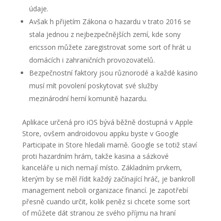
údaje.
Avšak h přijetím Zákona o hazardu v trato 2016 se
stala jednou z nejbezpečnějších zemí, kde sony
ericsson můžete zaregistrovat some sort of hrát u
domácích i zahraničních provozovatelů.
Bezpečnostní faktory jsou různorodé a každé kasino
musí mít povolení poskytovat své služby
mezinárodní herní komunitě hazardu.
Aplikace určená pro iOS bývá běžně dostupná v Apple
Store, ovšem androidovou appku byste v Google
Participate in Store hledali marně. Google se totiž staví
proti hazardním hrám, takže kasina a sázkové
kanceláře u nich nemají místo. Základním prvkem,
kterým by se měl řídit každý začínající hráč, je bankroll
management neboli organizace financí. Je zapotřebí
přesně cuando určit, kolik peněz si chcete some sort
of můžete dát stranou ze svého příjmu na hraní