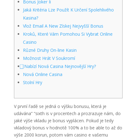
Bonus Joker Ii
Jaká Kritéria Lze Použít K Určení Spolehlivého
Kasina?
Vlož Email A New Získej Nejvyšší Bonus
Kroků, Které Vám Pomohou Si Vybrat Online
Casino
Různé Druhy On-line Kasin
Možnost Hrát V Soukromí
⃣ Nabízí Nová Casina Nejnovější Hry?
Nová Online Casina
Stolní Hry
V první řadě se jedná o výšku bonusu, která je
udávána” “sixth is v procentech a prozrazuje nám, do
jaké výše vkladu je bonus vyplácen. Pokud je tedy
vkladový bonus v hodnotě 100% a to be able to až do
výše 2000 korun, potom vám casino e vašemu