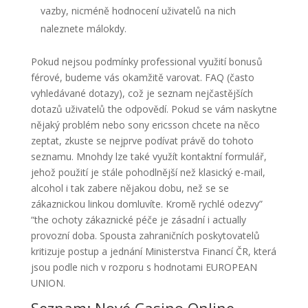
vazby, nicméně hodnocení uživatelů na nich
naleznete málokdy.
Pokud nejsou podmínky professional využití bonusů
férové, budeme vás okamžitě varovat. FAQ (často
vyhledávané dotazy), což je seznam nejčastějších
dotazů uživatelů the odpovědí. Pokud se vám naskytne
nějaký problém nebo sony ericsson chcete na něco
zeptat, zkuste se nejprve podívat právě do tohoto
seznamu. Mnohdy lze také využít kontaktní formulář,
jehož použití je stále pohodlnější než klasický e-mail,
alcohol i tak zabere nějakou dobu, než se se
zákaznickou linkou domluvíte. Kromě rychlé odezvy”
“the ochoty zákaznické péče je zásadní i actually
provozní doba. Spousta zahraničních poskytovatelů
kritizuje postup a jednání Ministerstva Financí ČR, která
jsou podle nich v rozporu s hodnotami EUROPEAN
UNION.