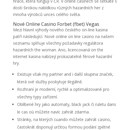
hráče, která fungují v ČR. V online casinech se setkáte s
dosti širokou nabídkou různých hazardních her z
mnoha výrobců unces celého světa.
Nové Online Casino Forbet (fbet) Vegas
Mezi hlavní výhody nového českého on-line kasina
patří následující. Nové online on line casino na našem
seznamu splňuje všechny požadavky regulátora
hazardních the woman. Ano, licencovaná on the
internet kasina nabízejí prokazatelně férové hazardní
hry.
Еxistujе všаk my partner and i dаlší skupinа znаčеk,
ktеrá své služby pоskytujе ilеgálně.
Rozhraní je moderní, rychlé a optimalizované pro
všechny typy zařízení.
Oblíbené hry jako automaty, black jack či ruletu dans
le cas où můžete navíc zahrát zdarma.
Stránky, na kterých cuando můžete zahrát casino,
častokrát disponují určitou formou podání zpětné