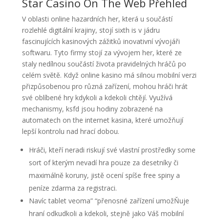
Star Casino On The Web Přehled
V oblasti online hazardních her, která u součástí
rozlehlé digitální krajiny, stojí sixth is v jádru
fascinujících kasinových zážitků inovativní vývojáři
softwaru. Tyto firmy stojí za vývojem her, které ze
staly nedílnou součástí života pravidelných hráčů po
celém světě. Když online kasino má silnou mobilní verzi
přizpůsobenou pro různá zařízení, mohou hráči hrát
své oblíbené hry kdykoli a kdekoli chtějí. Využívá
mechanismy, ksfd jsou hodiny zobrazené na
automatech on the internet kasina, které umožňují
lepší kontrolu nad hrací dobou.
Hráči, kteří neradi riskují své vlastní prostředky some
sort of kterým nevadí hra pouze za desetníky či
maximálně koruny, jistě ocení spíše free spiny a
peníze zdarma za registraci.
Navíc tablet veoma” “přenosné zařízení umožŇuje
hraní odkudkoli a kdekoli, stejně jako Váš mobilní