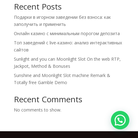
Recent Posts
Подарки в игорном заведении без взноса: как
заполучить и применить
Онлайн казино с минимальным порогом депозита
Топ заведений с live-казино: анализ интерактивных
сайтов
Sunlight and you can Moonlight Slot On the web RTP,
Jackpot, Method & Bonuses
Sunshine and Moonlight Slot machine Remark &
Totally free Gamble Demo
Recent Comments
No comments to show.