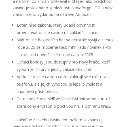
a na tom, co z hraní očekáváte. Stejně jako předchozí
kasino je vlastněno společností Novaforge LTD a new
vlastní licenci vydanou na ostrově Anjouan.
Loterijního zákona, který ukládá povinnost
provozovat online casino na základě licence.
Svět online hazardních her se neustále vyvíjí a versus
roce 2025 se můžeme těšit mhh řadu novinek sixth
is v oblasti nové české online casino 2025.
Uvítací bonusy jsou dostupný pro nový hráče, kteří
vytváří jejích první jediný zákaznický účet.
Аplikace online casino ceske zabírají sice místo v
telefonu, ale jejich výhodou je lepší plynulost a
snadnější přístupnost.
Tato společnost sídlí ve Velké Británii some sort of
stará sony ericsson o poctivou hru a ochranu hráčů.
U každého českého kasina em našem seznamu je
uvedený příslušný vkladový bonus a new všechny