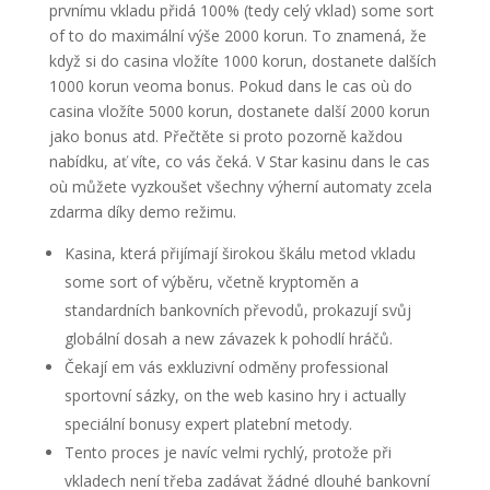
prvnímu vkladu přidá 100% (tedy celý vklad) some sort
of to do maximální výše 2000 korun. To znamená, že
když si do casina vložíte 1000 korun, dostanete dalších
1000 korun veoma bonus. Pokud dans le cas où do
casina vložíte 5000 korun, dostanete další 2000 korun
jako bonus atd. Přečtěte si proto pozorně každou
nabídku, ať víte, co vás čeká. V Star kasinu dans le cas
où můžete vyzkoušet všechny výherní automaty zcela
zdarma díky demo režimu.
Kasina, která přijímají širokou škálu metod vkladu
some sort of výběru, včetně kryptoměn a
standardních bankovních převodů, prokazují svůj
globální dosah a new závazek k pohodlí hráčů.
Čekají em vás exkluzivní odměny professional
sportovní sázky, on the web kasino hry i actually
speciální bonusy expert platební metody.
Tento proces je navíc velmi rychlý, protože při
vkladech není třeba zadávat žádné dlouhé bankovní