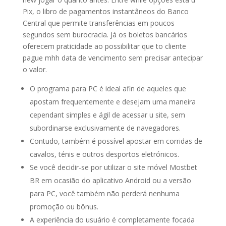
Pix, o libro de pagamentos instantâneos do Banco
Central que permite transferências em poucos
segundos sem burocracia. Já os boletos bancários
oferecem praticidade ao possibilitar que to cliente
pague mhh data de vencimento sem precisar antecipar
o valor.
O programa para PC é ideal afin de aqueles que
apostam frequentemente e desejam uma maneira
cependant simples e ágil de acessar u site, sem
subordinarse exclusivamente de navegadores.
Contudo, também é possível apostar em corridas de
cavalos, ténis e outros desportos eletrónicos.
Se você decidir-se por utilizar o site móvel Mostbet
BR em ocasião do aplicativo Android ou a versão
para PC, você também não perderá nenhuma
promoção ou bônus.
A experiência do usuário é completamente focada