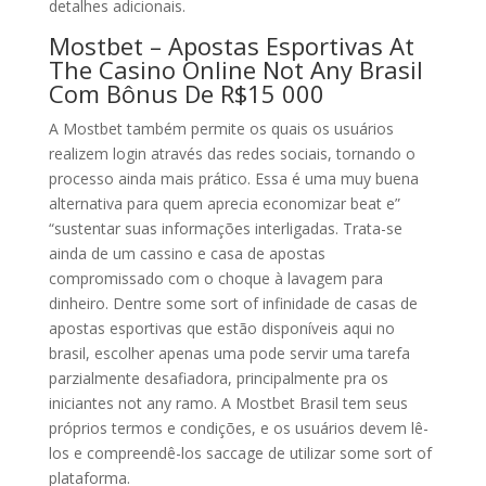
detalhes adicionais.
Mostbet – Apostas Esportivas At
The Casino Online Not Any Brasil
Com Bônus De R$15 000
A Mostbet também permite os quais os usuários
realizem login através das redes sociais, tornando o
processo ainda mais prático. Essa é uma muy buena
alternativa para quem aprecia economizar beat e”
“sustentar suas informações interligadas. Trata-se
ainda de um cassino e casa de apostas
compromissado com o choque à lavagem para
dinheiro. Dentre some sort of infinidade de casas de
apostas esportivas que estão disponíveis aqui no
brasil, escolher apenas uma pode servir uma tarefa
parzialmente desafiadora, principalmente pra os
iniciantes not any ramo. A Mostbet Brasil tem seus
próprios termos e condições, e os usuários devem lê-
los e compreendê-los saccage de utilizar some sort of
plataforma.