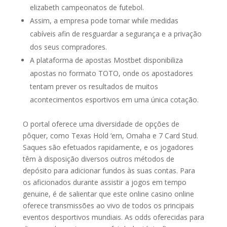
elizabeth campeonatos de futebol.
Assim, a empresa pode tomar while medidas
cabíveis afin de resguardar a segurança e a privação
dos seus compradores.
A plataforma de apostas Mostbet disponibiliza
apostas no formato TOTO, onde os apostadores
tentam prever os resultados de muitos
acontecimentos esportivos em uma única cotação.
O portal oferece uma diversidade de opções de
pôquer, como Texas Hold ‘em, Omaha e 7 Card Stud.
Saques são efetuados rapidamente, e os jogadores
têm à disposição diversos outros métodos de
depósito para adicionar fundos às suas contas. Para
os aficionados durante assistir a jogos em tempo
genuine, é de salientar que este online casino online
oferece transmissões ao vivo de todos os principais
eventos desportivos mundiais. As odds oferecidas para