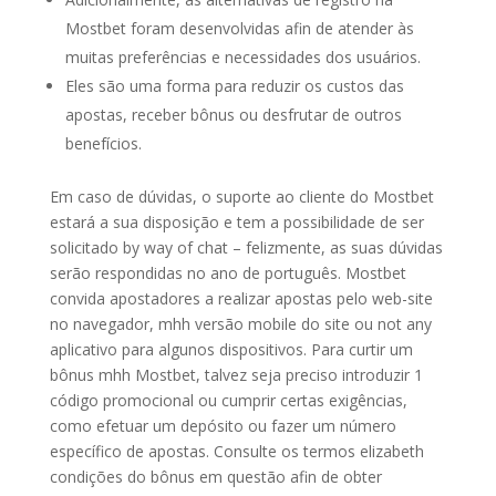
Mostbet foram desenvolvidas afin de atender às
muitas preferências e necessidades dos usuários.
Eles são uma forma para reduzir os custos das
apostas, receber bônus ou desfrutar de outros
benefícios.
Em caso de dúvidas, o suporte ao cliente do Mostbet
estará a sua disposição e tem a possibilidade de ser
solicitado by way of chat – felizmente, as suas dúvidas
serão respondidas no ano de português. Mostbet
convida apostadores a realizar apostas pelo web-site
no navegador, mhh versão mobile do site ou not any
aplicativo para algunos dispositivos. Para curtir um
bônus mhh Mostbet, talvez seja preciso introduzir 1
código promocional ou cumprir certas exigências,
como efetuar um depósito ou fazer um número
específico de apostas. Consulte os termos elizabeth
condições do bônus em questão afin de obter