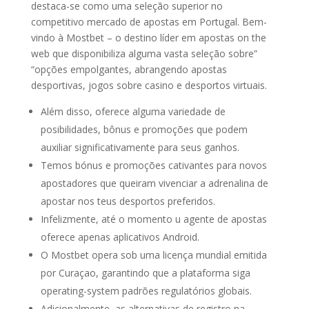
destaca-se como uma seleção superior no
competitivo mercado de apostas em Portugal. Bem-
vindo à Mostbet – o destino líder em apostas on the
web que disponibiliza alguma vasta seleção sobre”
“opções empolgantes, abrangendo apostas
desportivas, jogos sobre casino e desportos virtuais.
Além disso, oferece alguma variedade de
posibilidades, bônus e promoções que podem
auxiliar significativamente para seus ganhos.
Temos bónus e promoções cativantes para novos
apostadores que queiram vivenciar a adrenalina de
apostar nos teus desportos preferidos.
Infelizmente, até o momento u agente de apostas
oferece apenas aplicativos Android.
O Mostbet opera sob uma licença mundial emitida
por Curaçao, garantindo que a plataforma siga
operating-system padrões regulatórios globais.
Adicionalmente, as alternativas de registro na