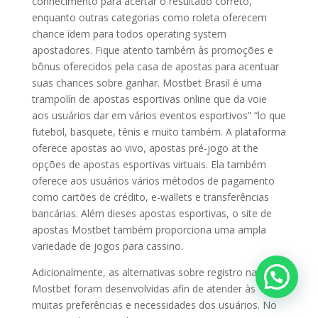
conhecimento para acertar o resultado correto,
enquanto outras categorias como roleta oferecem
chance ídem para todos operating system
apostadores. Fique atento também às promoções e
bônus oferecidos pela casa de apostas para acentuar
suas chances sobre ganhar. Mostbet Brasil é uma
trampolín de apostas esportivas online que da voie
aos usuários dar em vários eventos esportivos” “lo que
futebol, basquete, tênis e muito também. A plataforma
oferece apostas ao vivo, apostas pré-jogo at the
opções de apostas esportivas virtuais. Ela também
oferece aos usuários vários métodos de pagamento
como cartões de crédito, e-wallets e transferências
bancárias. Além dieses apostas esportivas, o site de
apostas Mostbet também proporciona uma ampla
variedade de jogos para cassino.
Adicionalmente, as alternativas sobre registro na
Mostbet foram desenvolvidas afin de atender às
muitas preferências e necessidades dos usuários. No