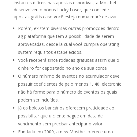
instantes difíceis nas apostas esportivas, a Mostbet
desenvolveu o bônus Lucky Loser, que concede
apostas grátis caso você esteja numa maré de azar.
Porém, existem diversas outras promoções dentro
ag plataforma que tem a possibilidade de serem
aproveitadas, desde la cual você cumpra operating-
system requisitos estabelecidos.
Você receberá since rodadas gratuitas assim que o
dinheiro for depositado no ano de sua conta.
O número mínimo de eventos no acumulador deve
possuir coeficientes de pelo menos 1, 40, electronic
não há forme para o número de eventos os quais
podem ser incluídos.
Já os boletos bancários oferecem praticidade ao
possibilitar que u cliente pague em data de
vencimento sem precisar antecipar o valor.
Fundada em 2009, a new Mostbet oferece uma