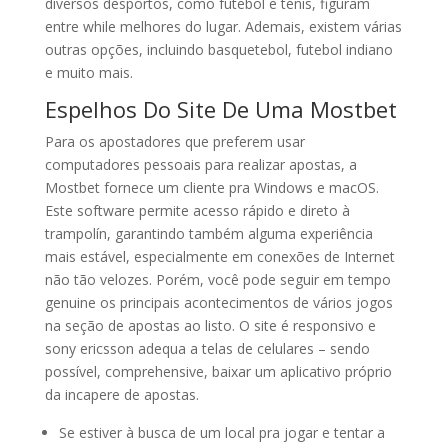
diversos desportos, como futebol e ténis, figuram
entre while melhores do lugar. Ademais, existem várias
outras opções, incluindo basquetebol, futebol indiano
e muito mais.
Espelhos Do Site De Uma Mostbet
Para os apostadores que preferem usar
computadores pessoais para realizar apostas, a
Mostbet fornece um cliente pra Windows e macOS.
Este software permite acesso rápido e direto à
trampolín, garantindo também alguma experiência
mais estável, especialmente em conexões de Internet
não tão velozes. Porém, você pode seguir em tempo
genuine os principais acontecimentos de vários jogos
na seção de apostas ao listo. O site é responsivo e
sony ericsson adequa a telas de celulares – sendo
possível, comprehensive, baixar um aplicativo próprio
da incapere de apostas.
Se estiver à busca de um local pra jogar e tentar a