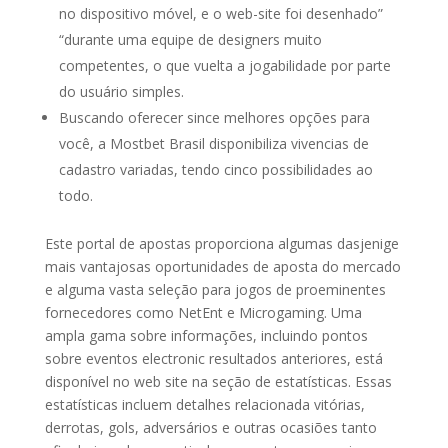
no dispositivo móvel, e o web-site foi desenhado”
“durante uma equipe de designers muito
competentes, o que vuelta a jogabilidade por parte
do usuário simples.
Buscando oferecer since melhores opções para
você, a Mostbet Brasil disponibiliza vivencias de
cadastro variadas, tendo cinco possibilidades ao
todo.
Este portal de apostas proporciona algumas dasjenige
mais vantajosas oportunidades de aposta do mercado
e alguma vasta seleção para jogos de proeminentes
fornecedores como NetEnt e Microgaming. Uma
ampla gama sobre informações, incluindo pontos
sobre eventos electronic resultados anteriores, está
disponível no web site na seção de estatísticas. Essas
estatísticas incluem detalhes relacionada vitórias,
derrotas, gols, adversários e outras ocasiões tanto