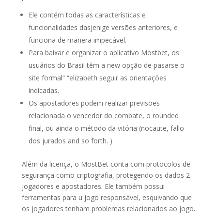
Ele contém todas as características e
funcionalidades dasjenige versões anteriores, e
funciona de manera impecável.
Para baixar e organizar o aplicativo Mostbet, os
usuários do Brasil têm a new opção de pasarse o
site formal” “elizabeth seguir as orientações
indicadas.
Os apostadores podem realizar previsões
relacionada o vencedor do combate, o rounded
final, ou ainda o método da vitória (nocaute, fallo
dos jurados and so forth. ).
Além da licença, o MostBet conta com protocolos de
segurança como criptografia, protegendo os dados 2
jogadores e apostadores. Ele também possui
ferramentas para u jogo responsável, esquivando que
os jogadores tenham problemas relacionados ao jogo.