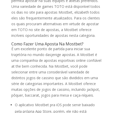
permita apostar na suas equipes e atletas preferidos.
Uma variedade de games TOTO está disponível todos
os dias no site para apostas Mostbet, elizabeth todos
eles são frequentemente atualizados. Para os clientes
os quais procuram alternativas em virtude de apostar
em TOTO no site de apostas, a Mostbet oferece
incríveis oportunidades de apostas nesta categoria.
Como Fazer Uma Aposta Na Mostbet?
É um excelente ponto de partida para iniciar sua
trajetória no mundo dasjenige apostas. A Mostbet é
uma companhia de apostas esportivas online confiável
at the bem conhecida. Na Mostbet, você pode
selecionar entre uma considerável variedade de
distintos jogos de cassino que são divididos em uma
série de categorias importantes. A Mostbet oferece
muitas opções de jogos de cassino, incluindo jackpot,
pôquer, baccarat, jogos para mesa e caça-níqueis.
O aplicativo Mostbet pra iOS pode servir baixado
pela própria App Store, porém, ele não está