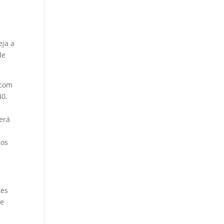
eja a
de
 com
40,
erá
dos
tes
de