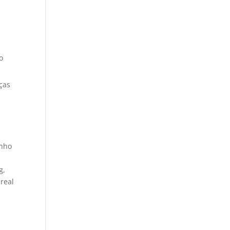
o
ças
u
anho
g,
 real