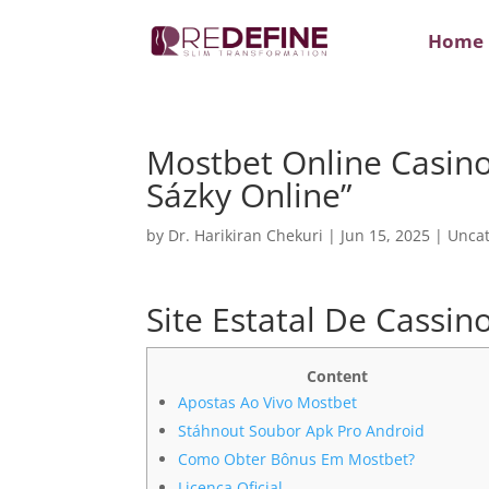
Home
Mostbet Online Casino 
Sázky Online”
by
Dr. Harikiran Chekuri
|
Jun 15, 2025
|
Uncat
Site Estatal De Cassin
Content
Apostas Ao Vivo Mostbet
Stáhnout Soubor Apk Pro Android
Como Obter Bônus Em Mostbet?
Licença Oficial