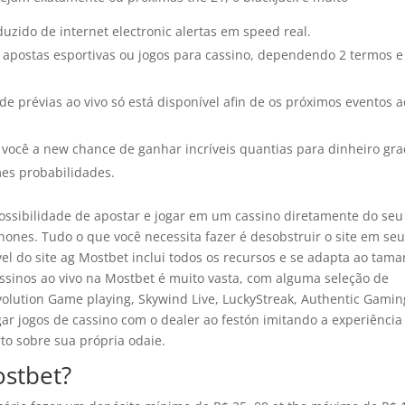
zido de internet electronic alertas em speed real.
apostas esportivas ou jogos para cassino, dependendo 2 termos e
e prévias ao vivo só está disponível afin de os próximos eventos a
 você a new chance de ganhar incríveis quantias para dinheiro gra
es probabilidades.
 possibilidade de apostar e jogar em um cassino diretamente do seu
ones. Tudo o que você necessita fazer é desobstruir o site em se
el do site ag Mostbet inclui todos os recursos e se adapta ao tam
cassinos ao vivo na Mostbet é muito vasta, com alguma seleção de
olution Game playing, Skywind Live, LuckyStreak, Authentic Gamin
gar jogos de cassino com o dealer ao festón imitando a experiência
to sobre sua própria odaie.
stbet?