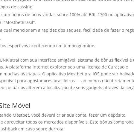
ogos de cassino.
 um bônus de boas-vindas sobre 100% até BRL 1700 no aplicativo
l “MostbetBrasil”.
a cual mencionam a rapidez dos saques, facilidade de fazer o regi
.
ntos esportivos acontecendo em tempo genuine.
K atrai com sua interface amigável, sistema de bônus flexível e
s. A plataforma internet explorer sob uma licença de Curaçao e
m muchas as etapas. O aplicativo Mostbet pra iOS pode ser baixad
isponível para apostadores brasileiros — ao menos não diretament
seus usuários alterem a localização de seus gadgets através da seç
Site Móvel
ando Mostbet, você deverá criar sua conta, fazer um depósito,
 e aproveitar todos os mercados disponíveis. Este bônus comprob
 cashback em caso sobre derrota.