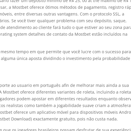
ssário fazer um depósito mínimo de R$ 25, 00 at the máximo de R$ 
usar, a Mostbet oferece ótimos métodos de pagamento, registro ráp
móveis, entre diversas outras vantagens. Com o protocolo SSL, a
ários. Se você tiver qualquer problema com seu depósito, saque,
de atendimento ao cliente fará tudo o que estiver ao seu zona par
perating system detalhes de contato da Mostbet estão incluídos na
ao mesmo tempo em que permite que você lucre com o sucesso par
re alguma única aposta dividindo o investimento pela probabilidade
uporte ao usuario em português afin de melhorar mais ainda a sua
A Mostbet oferece diferentes variantes de roleta, incluindo a rolet
 jogadores podem apostar em diferentes resultados enquanto obse
icos realistas como também a jogabilidade suave criam a atmosfera
Mostbet oferece um aplicativo móvel para dispositivos móveis Andro
ostbet Download) exactamente gratuito, pois não custa nada.
m que os jogadores brasileiros possam desfrutar de sua experiênc