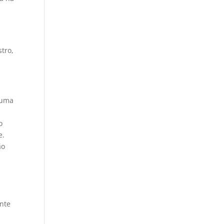
stro,
 uma
o
e.
ão
ante