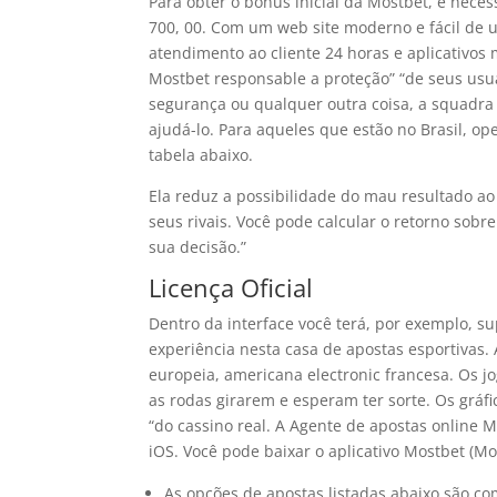
Para obter o bônus inicial da Mostbet, é nece
700, 00. Com um web site moderno e fácil de 
atendimento ao cliente 24 horas e aplicativos 
Mostbet responsable a proteção” “de seus usu
segurança ou qualquer outra coisa, a squadra 
ajudá-lo. Para aqueles que estão no Brasil, o
tabela abaixo.
Ela reduz a possibilidade do mau resultado 
seus rivais. Você pode calcular o retorno sob
sua decisão.”
Licença Oficial
Dentro da interface você terá, por exemplo, s
experiência nesta casa de apostas esportivas. 
europeia, americana electronic francesa. Os
as rodas girarem e esperam ter sorte. Os gráf
“do cassino real. A Agente de apostas online 
iOS. Você pode baixar o aplicativo Mostbet (M
As opções de apostas listadas abaixo são co