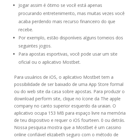
Jogar assim é ótimo se você está apenas
procurando entretenimento, mas muitas vezes você
acaba perdendo mais recurso financeiro do que
recebe.
Por exemplo, estão disponíveis alguns torneios dos
seguintes jogos.
Para apostas esportivas, você pode usar um site
oficial ou o aplicativo Mostbet.
Para usuários de iOS, o aplicativo Mostbet tem a
possibilidade de ser baixado de uma App Store formal
ou do web site da casa sobre apostas. Para produzir o
download perform site, clique no ícone da The apple
company no canto superior esquerdo da uraian. O
aplicativo ocupa 153 MB para espaço livre na memória
de teu dispositivo e requer o iOS fourteen. 0 ou detrás.
Nossa pesquisa mostra que a Mostbet é um cassino
online confiável elizabeth seguro com o método de