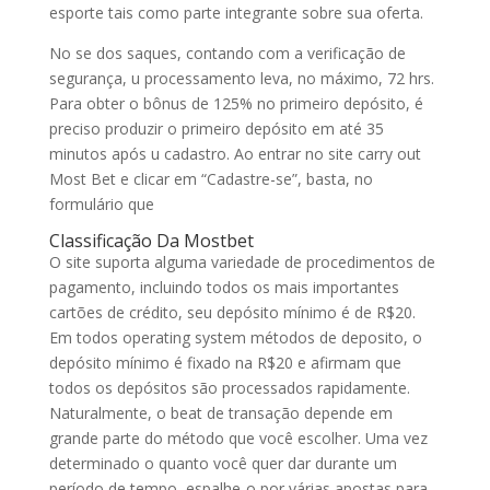
esporte tais como parte integrante sobre sua oferta.
No se dos saques, contando com a verificação de
segurança, u processamento leva, no máximo, 72 hrs.
Para obter o bônus de 125% no primeiro depósito, é
preciso produzir o primeiro depósito em até 35
minutos após u cadastro. Ao entrar no site carry out
Most Bet e clicar em “Cadastre-se”, basta, no
formulário que
Classificação Da Mostbet
O site suporta alguma variedade de procedimentos de
pagamento, incluindo todos os mais importantes
cartões de crédito, seu depósito mínimo é de R$20.
Em todos operating system métodos de deposito, o
depósito mínimo é fixado na R$20 e afirmam que
todos os depósitos são processados rapidamente.
Naturalmente, o beat de transação depende em
grande parte do método que você escolher. Uma vez
determinado o quanto você quer dar durante um
período de tempo, espalhe-o por várias apostas para