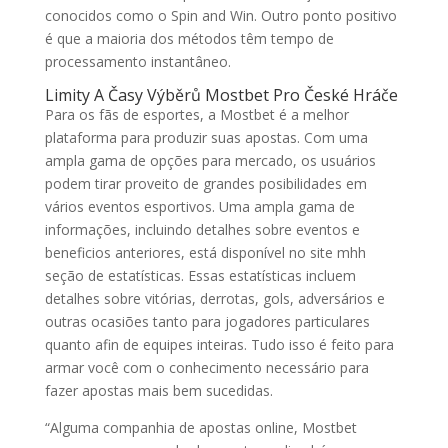
conocidos como o Spin and Win. Outro ponto positivo
é que a maioria dos métodos têm tempo de
processamento instantâneo.
Limity A Časy Výběrů Mostbet Pro České Hráče
Para os fãs de esportes, a Mostbet é a melhor
plataforma para produzir suas apostas. Com uma
ampla gama de opções para mercado, os usuários
podem tirar proveito de grandes posibilidades em
vários eventos esportivos. Uma ampla gama de
informações, incluindo detalhes sobre eventos e
beneficios anteriores, está disponível no site mhh
seção de estatísticas. Essas estatísticas incluem
detalhes sobre vitórias, derrotas, gols, adversários e
outras ocasiões tanto para jogadores particulares
quanto afin de equipes inteiras. Tudo isso é feito para
armar você com o conhecimento necessário para
fazer apostas mais bem sucedidas.
“Alguma companhia de apostas online, Mostbet