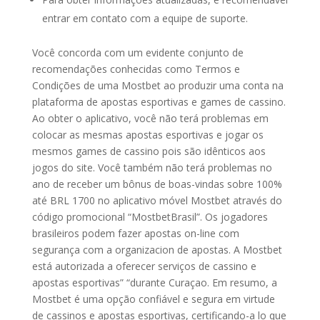
entrar em contato com a equipe de suporte.
Você concorda com um evidente conjunto de
recomendações conhecidas como Termos e
Condições de uma Mostbet ao produzir uma conta na
plataforma de apostas esportivas e games de cassino.
Ao obter o aplicativo, você não terá problemas em
colocar as mesmas apostas esportivas e jogar os
mesmos games de cassino pois são idênticos aos
jogos do site. Você também não terá problemas no
ano de receber um bônus de boas-vindas sobre 100%
até BRL 1700 no aplicativo móvel Mostbet através do
código promocional “MostbetBrasil”. Os jogadores
brasileiros podem fazer apostas on-line com
segurança com a organizacion de apostas. A Mostbet
está autorizada a oferecer serviços de cassino e
apostas esportivas” “durante Curaçao. Em resumo, a
Mostbet é uma opção confiável e segura em virtude
de cassinos e apostas esportivas, certificando-a lo que