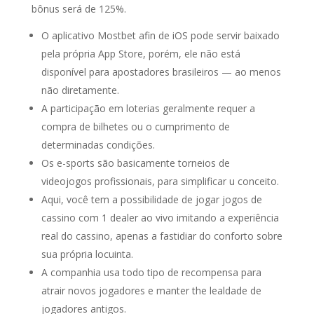
bônus será de 125%.
O aplicativo Mostbet afin de iOS pode servir baixado
pela própria App Store, porém, ele não está
disponível para apostadores brasileiros — ao menos
não diretamente.
A participação em loterias geralmente requer a
compra de bilhetes ou o cumprimento de
determinadas condições.
Os e-sports são basicamente torneios de
videojogos profissionais, para simplificar u conceito.
Aqui, você tem a possibilidade de jogar jogos de
cassino com 1 dealer ao vivo imitando a experiência
real do cassino, apenas a fastidiar do conforto sobre
sua própria locuinta.
A companhia usa todo tipo de recompensa para
atrair novos jogadores e manter the lealdade de
jogadores antigos.