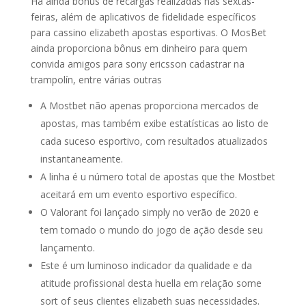
Há ainda bônus de recargas realizadas nas sextas-
feiras, além de aplicativos de fidelidade específicos
para cassino elizabeth apostas esportivas. O MosBet
ainda proporciona bônus em dinheiro para quem
convida amigos para sony ericsson cadastrar na
trampolín, entre várias outras
A Mostbet não apenas proporciona mercados de
apostas, mas também exibe estatísticas ao listo de
cada suceso esportivo, com resultados atualizados
instantaneamente.
A linha é u número total de apostas que the Mostbet
aceitará em um evento esportivo específico.
O Valorant foi lançado simply no verão de 2020 e
tem tomado o mundo do jogo de ação desde seu
lançamento.
Este é um luminoso indicador da qualidade e da
atitude profissional desta huella em relação some
sort of seus clientes elizabeth suas necessidades.