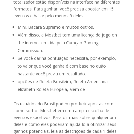
totalizador estão disponíveis na interface na diferentes
formatos. Para ganhar, você precisa apostar em 15
eventos e hallar pelo menos 9 deles.
Mini, Bacará Supremo e muitos outros.
Além disso, a Mostbet tem uma licença de jogo on
the internet emitida pela Curaçao Gaming
Commission.
Se você dar na pontuação necessita, por exemplo,
to valor que você ganha é com base no quão
bastante você previu um resultado.
opções de Roleta Brasileira, Roleta Americana
elizabeth Roleta Europeia, além de
Os usuários do Brasil podem produzir apostas com
some sort of Mostbet em uma ampla escolha de
eventos esportivos. Para oír mais sobre qualquer um
deles e como eles poderiam ajudá-lo a otimizar seus
ganhos potenciais, leia as descrições de cada 1 deles