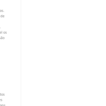
os.
 de
.
el os
são
tos
es
bons