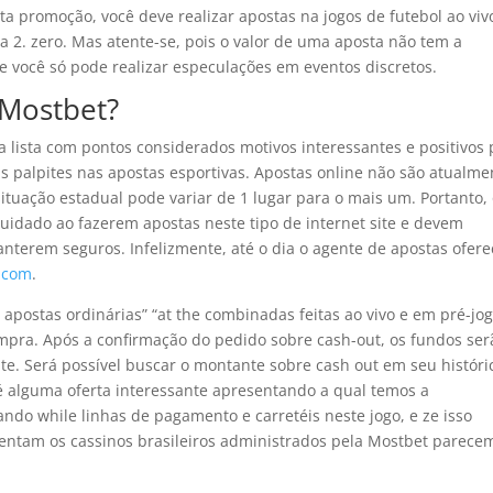
ta promoção, você deve realizar apostas na jogos de futebol ao viv
a 2. zero. Mas atente-se, pois o valor de uma aposta não tem a
 e você só pode realizar especulações em eventos discretos.
Mostbet?
 lista com pontos considerados motivos interessantes e positivos 
us palpites nas apostas esportivas. Apostas online não são atualme
ituação estadual pode variar de 1 lugar para o mais um. Portanto,
uidado ao fazerem apostas neste tipo de internet site e devem
anterem seguros. Infelizmente, até o dia o agente de apostas ofere
p.com
.
apostas ordinárias” “at the combinadas feitas ao vivo e em pré-jo
pra. Após a confirmação do pedido sobre cash-out, os fundos ser
e. Será possível buscar o montante sobre cash out em seu históri
é alguma oferta interessante apresentando a qual temos a
ndo while linhas de pagamento e carretéis neste jogo, e ze isso
entam os cassinos brasileiros administrados pela Mostbet parece