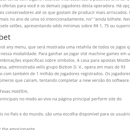
ão ofertas para você e os demais jogadores desta operadora. Há op
ais conservadores até os que gostam de producir mais arriscados.
u mais no ano de uma só intencionadamente, no” “ainda bilhete. Ne
e sete selões, apresentando odds mínimas sobre R$ 1, 75 ou superio
bet
 not any menu, que será mostrada uma retahíla de todos os jogos 
as nessa modalidade. Para ganhar ao jogar slot machine games em
combinações específicas sobre símbolos. A casa para apostas Mostb
esa, administrada vello grupo Bizbon D. V., opera em mais de 93
do com também de 1 milhão de jogadores registrados. Os jogadore
meros que caíram, tentando completar a new versão do software
Texas Hold’Em,
principais no modo ao vivo na página principal perform site do
gais no País e do mundo, são uma escolha disponível para os usuári
t the emocionante.