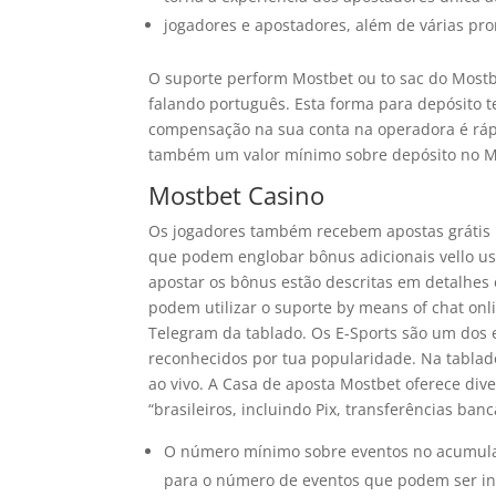
jogadores e apostadores, além de várias pr
O suporte perform Mostbet ou to sac do Mostb
falando português. Esta forma para depósito t
compensação na sua conta na operadora é ráp
também um valor mínimo sobre depósito no M
Mostbet Casino
Os jogadores também recebem apostas grátis no
que podem englobar bônus adicionais vello uso 
apostar os bônus estão descritas em detalhes 
podem utilizar o suporte by means of chat onli
Telegram da tablado. Os E-Sports são um dos
reconhecidos por tua popularidade. Na tablado
ao vivo. A Casa de aposta Mostbet oferece div
“brasileiros, incluindo Pix, transferências banc
O número mínimo sobre eventos no acumulado
para o número de eventos que podem ser in