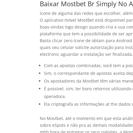
Baixar Mostbet Br Simply No An
ícone de alguma das redes que escolher, além
O aplicativo móvel MostBet está disponível p
boas-vindas logo design quando cria a sua con
plataforma que tem a possibilidade de ser apr
Basta clicar zero ícone de obtain para Android
quais seu celular solicite autorização para in
electronic aguardar a instalação ser finalizada
Com as apostas combinadas, você tem a poss
Sim, o correspondante de apostas aceita dep
Os apostadores da Mostbet têm várias manei
É possível, sim, ter bons retornos utilizand
operadora.
Ela criptografa as informações at the dados
No Mostbet, até o momento em que esta análise
sobre eSpots e não pra as demais modalidades
mhh hora de entregar os seus palpites, a Most