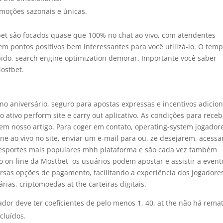
omoções sazonais e únicas.
et são focados quase que 100% no chat ao vivo, com atendentes
em pontos positivos bem interessantes para você utilizá-lo. O tem
ido, search engine optimization demorar. Importante você saber
ostbet.
 aniversário, seguro para apostas expressas e incentivos adicion
ativo perform site e carry out aplicativo. As condições para receb
em nosso artigo. Para coger em contato, operating-system jogador
ne ao vivo no site, enviar um e-mail para ou, ze desejarem, acessa
 esportes mais populares mhh plataforma e são cada vez também
 on-line da Mostbet, os usuários podem apostar e assistir a event
ersas opções de pagamento, facilitando a experiência dos jogadore
árias, criptomoedas at the carteiras digitais.
r deve ter coeficientes de pelo menos 1, 40, at the não há rema
cluídos.