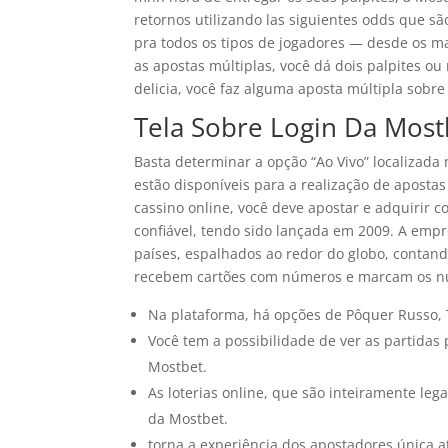
retornos utilizando las siguientes odds que s
pra todos os tipos de jogadores — desde os m
as apostas múltiplas, você dá dois palpites o
delicia, você faz alguma aposta múltipla sobr
Tela Sobre Login Da Most
Basta determinar a opção “Ao Vivo” localizada
estão disponíveis para a realização de apost
cassino online, você deve apostar e adquirir 
confiável, tendo sido lançada em 2009. A empr
países, espalhados ao redor do globo, contan
recebem cartões com números e marcam os nú
Na plataforma, há opções de Pôquer Russo, 
Você tem a possibilidade de ver as partidas 
Mostbet.
As loterias online, que são inteiramente le
da Mostbet.
torna a experiência dos apostadores única a