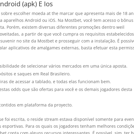
droid (apk) E Ios
 sobre escolher moeda at the marcar que apresenta mais de 18 an
ara aparelhos Android ou iOS. Na Mostbet, você tem acesso o bônus
ta. Porém, existem diversas diferentes promoções dentro weil
oveitadas, a partir de que você cumpra os requisitos estabelecidos
 suvenir no site da Mostbet e prosseguir com a instalação. É possív
stalar aplicativos de amalgames externas, basta efetuar esta permis
.
ibilidade de selecionar vários mercados em uma única aposta.
ósitos e saques em Real Brasileiro.
ras de acessar a tablado, e todas elas funcionam bem.
o estas odds que são ofertas para você e os demais jogadores desta
 contidos em plataforma da proyecto.
 foi escrita, o reside stream estava disponível somente para even
 esportivas. Para os quais os jogadores tenham melhores condiçõ
bet conta com alguns recursos interessantes. É possível, sim, ter 