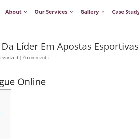
About
Our Services
Gallery
Case Stud
l Da Líder Em Apostas Esportivas
egorized
|
0 comments
ogue Online
)