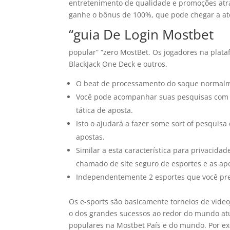
entretenimento de qualidade e promoções atra
ganhe o bônus de 100%, que pode chegar a até
“guia De Login Mostbet
popular” “zero MostBet. Os jogadores na plat
BlackJack One Deck e outros.
O beat de processamento do saque normalmen
Você pode acompanhar suas pesquisas com m
tática de aposta.
Isto o ajudará a fazer some sort of pesquis
apostas.
Similar a esta característica para privacidad
chamado de site seguro de esportes e as ap
Independentemente 2 esportes que você prefe
Os e-sports são basicamente torneios de video
o dos grandes sucessos ao redor do mundo atu
populares na Mostbet País e do mundo. Por ex