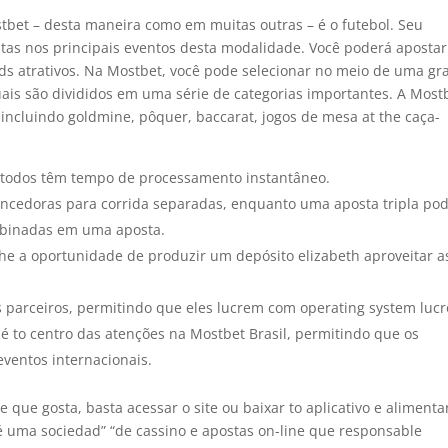
tbet – desta maneira como em muitas outras – é o futebol. Seu
stas nos principais eventos desta modalidade. Você poderá apostar
dds atrativos. Na Mostbet, você pode selecionar no meio de uma g
uais são divididos em uma série de categorias importantes. A Most
 incluindo goldmine, pôquer, baccarat, jogos de mesa at the caça-
métodos têm tempo de processamento instantâneo.
encedoras para corrida separadas, enquanto uma aposta tripla po
ombinadas em uma aposta.
he a oportunidade de produzir um depósito elizabeth aproveitar a
s parceiros, permitindo que eles lucrem com operating system lucr
 é to centro das atenções na Mostbet Brasil, permitindo que os
eventos internacionais.
 que gosta, basta acessar o site ou baixar to aplicativo e alimenta
é uma sociedad” “de cassino e apostas on-line que responsable