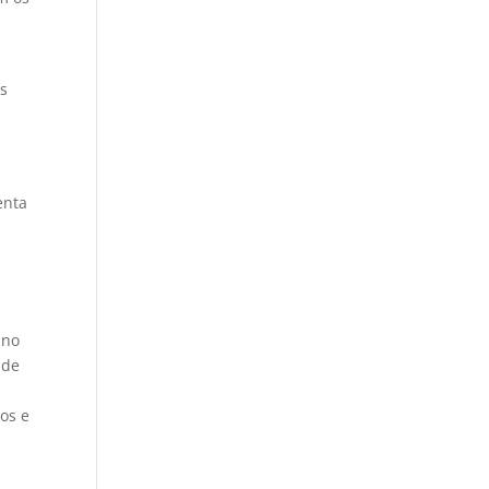
us
enta
 no
 de
mos e