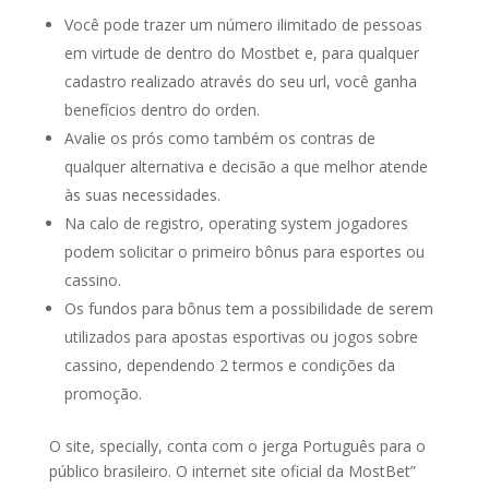
Você pode trazer um número ilimitado de pessoas
em virtude de dentro do Mostbet e, para qualquer
cadastro realizado através do seu url, você ganha
benefícios dentro do orden.
Avalie os prós como também os contras de
qualquer alternativa e decisão a que melhor atende
às suas necessidades.
Na calo de registro, operating system jogadores
podem solicitar o primeiro bônus para esportes ou
cassino.
Os fundos para bônus tem a possibilidade de serem
utilizados para apostas esportivas ou jogos sobre
cassino, dependendo 2 termos e condições da
promoção.
O site, specially, conta com o jerga Português para o
público brasileiro. O internet site oficial da MostBet”