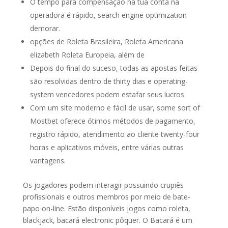
O tempo para compensação na tua conta na
operadora é rápido, search engine optimization
demorar.
opções de Roleta Brasileira, Roleta Americana
elizabeth Roleta Europeia, além de
Depois do final do suceso, todas as apostas feitas
são resolvidas dentro de thirty dias e operating-
system vencedores podem estafar seus lucros.
Com um site moderno e fácil de usar, some sort of
Mostbet oferece ótimos métodos de pagamento,
registro rápido, atendimento ao cliente twenty-four
horas e aplicativos móveis, entre várias outras
vantagens.
Os jogadores podem interagir possuindo crupiês
profissionais e outros membros por meio de bate-
papo on-line. Estão disponíveis jogos como roleta,
blackjack, bacará electronic pôquer. O Bacará é um