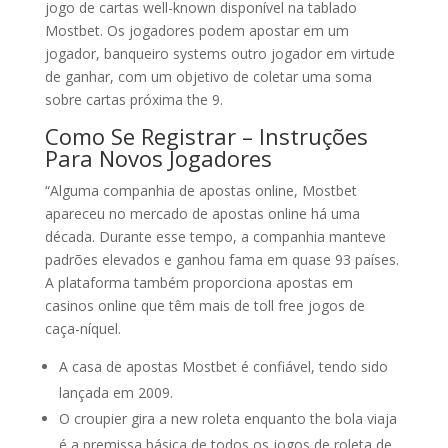
jogo de cartas well-known disponível na tablado
Mostbet. Os jogadores podem apostar em um
jogador, banqueiro systems outro jogador em virtude
de ganhar, com um objetivo de coletar uma soma
sobre cartas próxima the 9.
Como Se Registrar – Instruções
Para Novos Jogadores
“Alguma companhia de apostas online, Mostbet
apareceu no mercado de apostas online há uma
década. Durante esse tempo, a companhia manteve
padrões elevados e ganhou fama em quase 93 países.
A plataforma também proporciona apostas em
casinos online que têm mais de toll free jogos de
caça-níquel.
A casa de apostas Mostbet é confiável, tendo sido
lançada em 2009.
O croupier gira a new roleta enquanto the bola viaja
é a premissa básica de todos os jogos de roleta de