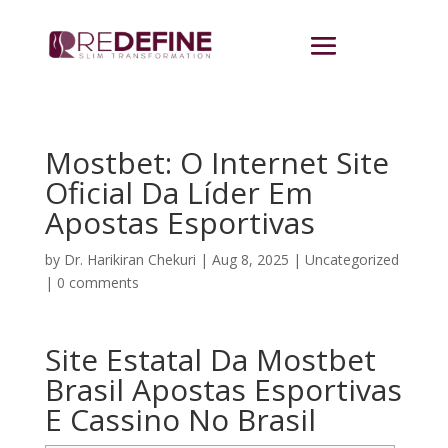
Mostbet: O Internet Site
Oficial Da Líder Em
Apostas Esportivas
by
Dr. Harikiran Chekuri
|
Aug 8, 2025
|
Uncategorized
|
0 comments
Site Estatal Da Mostbet
Brasil Apostas Esportivas
E Cassino No Brasil