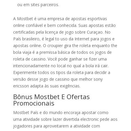
ou em sites parceiros.
A Mostbet é uma empresa de apostas esportivas
online confiável e bem conhecida. Suas apostas estão
certificadas pela licença de jogo sobre Curaçao. No
País brasileiro, é legal to uso da Internet para jogos e
apostas online. O croupier gira the roleta enquanto the
bola viaja é a premissa básica de todos os jogos de
roleta de cassino. Você pode ganhar se fizer uma
intencionadamente no local no qual a bola irá cair.
Experimente todos os tipos da roleta para decidir a
versão desse jogo de cassino que melhor sony
ericsson adapta às suas exigências.
Bônus Mostbet E Ofertas
Promocionais
Mostbet País e do mundo encoraja apostar como
uma atividade sobre lazer divertida electronic pede aos
jogadores para aproveitarem a atividade com