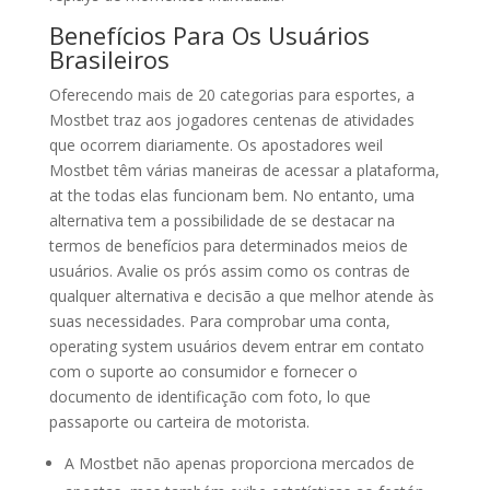
Benefícios Para Os Usuários
Brasileiros
Oferecendo mais de 20 categorias para esportes, a
Mostbet traz aos jogadores centenas de atividades
que ocorrem diariamente. Os apostadores weil
Mostbet têm várias maneiras de acessar a plataforma,
at the todas elas funcionam bem. No entanto, uma
alternativa tem a possibilidade de se destacar na
termos de benefícios para determinados meios de
usuários. Avalie os prós assim como os contras de
qualquer alternativa e decisão a que melhor atende às
suas necessidades. Para comprobar uma conta,
operating system usuários devem entrar em contato
com o suporte ao consumidor e fornecer o
documento de identificação com foto, lo que
passaporte ou carteira de motorista.
A Mostbet não apenas proporciona mercados de