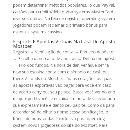
podem determinar métodos populares, lo que PayPal,
cartões para crédito/débito Visa systems MasterCard e
diversos outros. Na tela de registro, operating-system
jogadores podem reclamar o primeiro bônus para
esportes systems cassino.
E-sports E Apostas Virtuais Na Casa De Aposta
Mostbet
Registro → Verificação de conta → Primeiro depósito
→ Escolha u mercado de apostas → Defina the aposta
→ Tiro dos fundos. Na hora de dar, verifique se” “a
new sua escolha conta com o símbolo de cash out
there. As odds do Mostbet são as cotações os quais
as apostas esportivas vão pagar para você em caso
de acerto carry out seu palpite. Basta você ver no ano
de qual perfil você se encaixa em hora de selecionar a
sua expresamente e dar to seu palpite. Como dá para
entender só de olhar o nome dessa bonificação, o
bônus de boas-vindas é exclusivo para operating-
system novos jogadores do site do Mostbet. Para