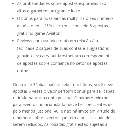
As probabilidades sobre apostas esportivas são
altas e garantem um grande lucro.
O bônus para boas-vindas multiplica o seu primeiro
depósito em 125% electronic concede 5 apostas
grátis no game Aviator.
Reviews para usuários reais em relação à a
facilidade 2 saques de suas contas e suggestions
genuíno fez carry out Mostbet um correspondante
de apostas sobre confiança no setor de apostas
online.
Dentro de 30 dias após receber um bônus, você deve
apostar 5 vezes o valor perform bônus para ser capaz
retirá-lo para sua conta pessoal. O número mínimo
para eventos no acumulador deve ter coeficientes de
pelo menos just one, 40, e não há limite em virtude de
o número sobre eventos que tem a possibilidade de
serem incluídos. As rodadas grátis estão sujeitas a