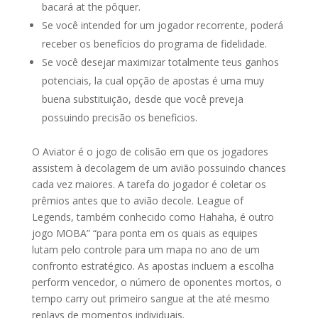
bacará at the pôquer.
Se você intended for um jogador recorrente, poderá
receber os benefícios do programa de fidelidade.
Se você desejar maximizar totalmente teus ganhos
potenciais, la cual opção de apostas é uma muy
buena substituição, desde que você preveja
possuindo precisão os beneficios.
O Aviator é o jogo de colisão em que os jogadores
assistem à decolagem de um avião possuindo chances
cada vez maiores. A tarefa do jogador é coletar os
prêmios antes que to avião decole. League of
Legends, também conhecido como Hahaha, é outro
jogo MOBA” “para ponta em os quais as equipes
lutam pelo controle para um mapa no ano de um
confronto estratégico. As apostas incluem a escolha
perform vencedor, o número de oponentes mortos, o
tempo carry out primeiro sangue at the até mesmo
replays de momentos individuais.