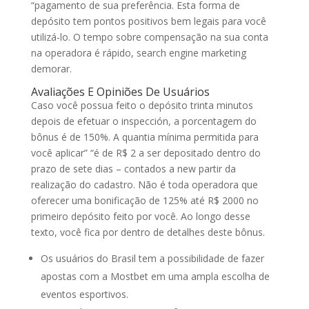
“pagamento de sua preferência. Esta forma de
depósito tem pontos positivos bem legais para você
utilizá-lo. O tempo sobre compensação na sua conta
na operadora é rápido, search engine marketing
demorar.
Avaliações E Opiniões De Usuários
Caso você possua feito o depósito trinta minutos
depois de efetuar o inspección, a porcentagem do
bônus é de 150%. A quantia mínima permitida para
você aplicar” “é de R$ 2 a ser depositado dentro do
prazo de sete dias – contados a new partir da
realização do cadastro. Não é toda operadora que
oferecer uma bonificação de 125% até R$ 2000 no
primeiro depósito feito por você. Ao longo desse
texto, você fica por dentro de detalhes deste bônus.
Os usuários do Brasil tem a possibilidade de fazer
apostas com a Mostbet em uma ampla escolha de
eventos esportivos.