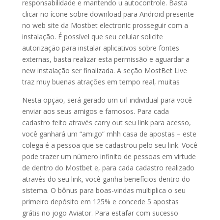
responsabilidade e mantendo u autocontrole. Basta
clicar no ícone sobre download para Android presente
no web site da Mostbet electronic prosseguir com a
instalação. É possível que seu celular solicite
autorização para instalar aplicativos sobre fontes
externas, basta realizar esta permissão e aguardar a
new instalação ser finalizada. A seção MostBet Live
traz muy buenas atrações em tempo real, muitas
Nesta opção, será gerado um url individual para você
enviar aos seus amigos e famosos. Para cada
cadastro feito através carry out seu link para acesso,
você ganhará um “amigo” mhh casa de apostas – este
colega é a pessoa que se cadastrou pelo seu link. Você
pode trazer um número infinito de pessoas em virtude
de dentro do Mostbet e, para cada cadastro realizado
através do seu link, você ganha benefícios dentro do
sistema. O bônus para boas-vindas multiplica o seu
primeiro depósito em 125% e concede 5 apostas
grátis no jogo Aviator. Para estafar com sucesso