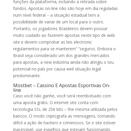
funções da plataforma, incluindo a retirada sobre
fundos. Apostas on-line não são hoje em dia reguladas
num nível federal – a situação estadual tem a
possibilidade de variar de um local para o outro.
Portanto, os jogadores Brasileiros devem possuir
muito cuidado ao fazerem apostas neste tipo de web
site e devem comprobar as leis electronic
regulamentos para se manterem” “seguros. Embora o
Brasil seja considerado um dos grandes mercados
para apostas, a new indústria ainda não atingiu o teu
potencial no país por causa weil situação legal
predominante.
Mostbet – Cassino E Apostas Esportivas On-
line
Caso você não ganhe, você será reembolsado com
uma aposta grátis. O internet site conta com
tecnologia SSL de 256 bits – the mesma utilizada pelos
bancos. O modo criptografa as mensagens, tornando
difícil a ação de hackers e criminosos. Se o site estiver
inacessível, use espelhos que estejam funcionando.