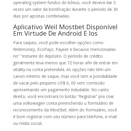
operating system fundos do bônus, você deverá dar 5
vezes um valor da bonificação durante o período de 30
dias por apostas combinadas.
Aplicativo Weil Mostbet Disponível
Em Virtude De Android E Ios
Para saques, você pode escolher opções como
Webmoney, EcoPayz, Payeer e because mencionadas
no” “instante do depósito. O período de crédito
geralmente leva menos que 72 horas afin de entrar em
vitality na conta pretendida. As opções não têm um
canon mínimo de saque, mas você tem a possibilidade
de sacar pelo pequeno US$ 6, 00 sem comissão
apresentando um pagamento indudable. No canto
direito, você encontrará to botão “Registrar” pra criar
uma volkswagen conta preenchendo u formulário de
reconocimiento da MostBet. Além do formulário, você
é bom registrar com seu número para telefone, e-mail
ou mídia social.