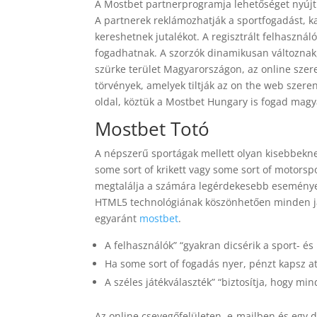
A Mostbet partnerprogramja lehetőséget nyújt 
A partnerek reklámozhatják a sportfogadást, ka
kereshetnek jutalékot. A regisztrált felhaszn
fogadhatnak. A szorzók dinamikusan változnak, 
szürke terület Magyarországon, az online sze
törvények, amelyek tiltják az on the web szer
oldal, köztük a Mostbet Hungary is fogad magy
Mostbet Totó
A népszerű sportágak mellett olyan kisebbeknek
some sort of krikett vagy some sort of motorsp
megtalálja a számára legérdekesebb események
HTML5 technológiának köszönhetően minden já
egyaránt
mostbet
.
A felhasználók” “gyakran dicsérik a sport- és
Ha some sort of fogadás nyer, pénzt kapsz at
A széles játékválaszték” “biztosítja, hogy min
Az online csevegőfelületen, e-mailben és egy de