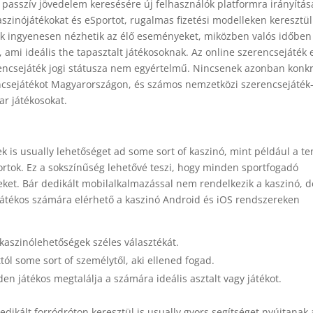
passzív jövedelem keresésére új felhasználók platformra irányítás
szinójátékokat és eSportot, rugalmas fizetési modelleken keresztül
álók ingyenesen nézhetik az élő eseményeket, miközben valós időben
ami ideális the tapasztalt játékosoknak. Az online szerencsejáték 
rencsejáték jogi státusza nem egyértelmű. Nincsenek azonban konk
encsejátékot Magyarországon, és számos nemzetközi szerencsejáték
ar játékosokat.
 is usually lehetőséget ad some sort of kaszinó, mint például a te
ortok. Ez a sokszínűség lehetővé teszi, hogy minden sportfogadó
et. Bár dedikált mobilalkalmazással nem rendelkezik a kaszinó, d
tékos számára elérhető a kaszinó Android és iOS rendszereken
 kaszinólehetőségek széles választékát.
tól some sort of személytől, aki ellened fogad.
den játékos megtalálja a számára ideális asztalt vagy játékot.
dikált forródróton keresztül is usually gyors segítséget nyújtanak 