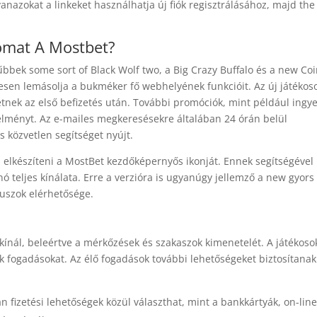
nazokat a linkeket használhatja új fiók regisztrálásához, majd the
komat A Mostbet?
űbbek some sort of Black Wolf two, a Big Crazy Buffalo és a new Co
jesen lemásolja a bukméker fő webhelyének funkcióit. Az új játékos
nek az első befizetés után. További promóciók, mint például ingy
élményt. Az e-mailes megkeresésekre általában 24 órán belül
s közvetlen segítséget nyújt.
s elkészíteni a MostBet kezdőképernyős ikonját. Ennek segítségével
 teljes kínálata. Erre a verzióra is ugyanúgy jellemző a new gyors
uszok elérhetősége.
kínál, beleértve a mérkőzések és szakaszok kimenetelét. A játékoso
k fogadásokat. Az élő fogadások további lehetőségeket biztosítanak
n fizetési lehetőségek közül választhat, mint a bankkártyák, on-lin