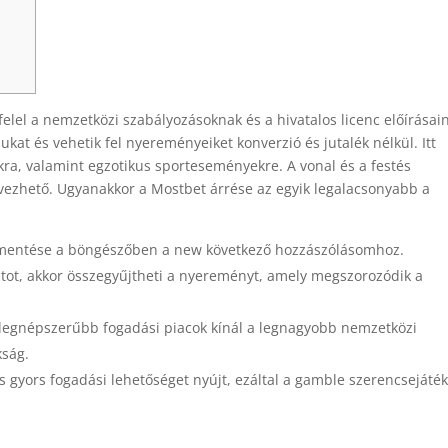
el a nemzetközi szabályozásoknak és a hivatalos licenc előírásai
ukat és vehetik fel nyereményeiket konverzió és jutalék nélkül. Itt
ra, valamint egzotikus sporteseményekre. A vonal és a festés
zhető. Ugyanakkor a Mostbet árrése az egyik legalacsonyabb a
mentése a böngészőben a new következő hozzászólásomhoz.
ntot, akkor összegyűjtheti a nyereményt, amely megszorozódik a
 legnépszerűbb fogadási piacok kínál a legnagyobb nemzetközi
kság.
 gyors fogadási lehetőséget nyújt, ezáltal a gamble szerencsejáté