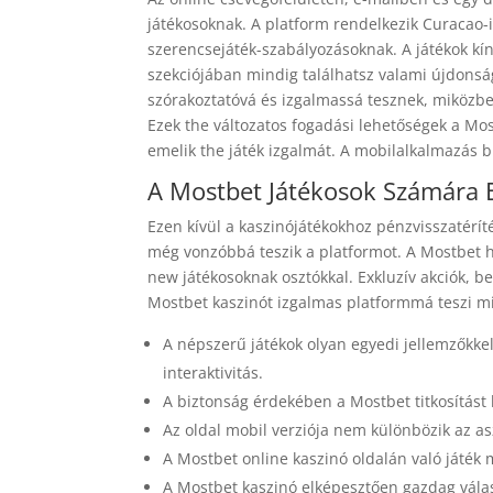
játékosoknak. A platform rendelkezik Curacao-i
szerencsejáték-szabályozásoknak. A játékok kí
szekciójában mindig találhatsz valami újdonsá
szórakoztatóvá és izgalmassá tesznek, miközbe
Ezek the változatos fogadási lehetőségek a Mo
emelik the játék izgalmát. A mobilalkalmazás bi
A Mostbet Játékosok Számára 
Ezen kívül a kaszinójátékokhoz pénzvisszatérí
még vonzóbbá teszik a platformot. A Mostbet hi
new játékosoknak osztókkal. Exkluzív akciók, b
Mostbet kaszinót izgalmas platformmá teszi mi
A népszerű játékok olyan egyedi jellemzőkkel
interaktivitás.
A biztonság érdekében a Mostbet titkosítást
Az oldal mobil verziója nem különbözik az aszt
A Mostbet online kaszinó oldalán való játék 
A Mostbet kaszinó elképesztően gazdag választ