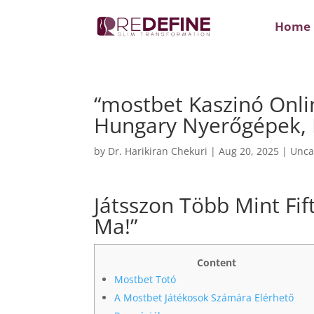
Home
“mostbet Kaszinó Onli
Hungary Nyerőgépek, 
by
Dr. Harikiran Chekuri
|
Aug 20, 2025
|
Unca
Játsszon Több Mint Fi
Ma!”
Content
Mostbet Totó
A Mostbet Játékosok Számára Elérhető