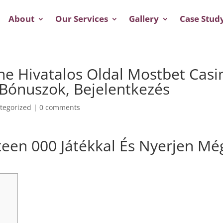
About
Our Services
Gallery
Case Stud
ne Hivatalos Oldal Mostbet Casi
Bónuszok, Bejelentkezés
tegorized
|
0 comments
fteen 000 Játékkal És Nyerjen Mé