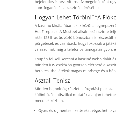
bejelentkezéshez. Alternatív megoldásként ugya
sportfogadás és a kaszinó eléréséhez.
Hogyan Lehet Törölni” “A Fió
A kaszinó kínálatában ezek közül a legnépszer
Hot Fireplace. A Mostbet alkalmazás szinte tel
akár 125%-os üdvözlő bónuszban is részesülhet
pörgetések és cashback, hogy fokozzák a játék
válaszolnak, míg a telefonos támogatás gyors é
Csupán fel kell keresni a kaszinó weboldalát é
minden iOS eszközön gyorsan elérhető a kaszinó
betöltés, the játékok magas minősége és a bón
Asztali Tenisz
Minden bajnokság részletes fogadási piacokat 
különböző statisztikai mutatók alapján tehetne
meccsek közben.
Gyors és díjmentes fizetéseket végezhet, olya