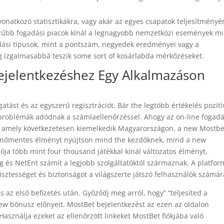
onatkozó statisztikákra, vagy akár az egyes csapatok teljesítményé
rűbb fogadási piacok kínál a legnagyobb nemzetközi események mi
dási típusok, mint a pontszám, negyedek eredményei vagy a
g izgalmasabbá teszik some sort of kosárlabda mérkőzéseket.
ejelentkezéshez Egy Alkalmazáson
tást és az egyszerű regisztrációt. Bár the legtöbb értékelés pozití
problémák adódnak a számlaellenőrzéssel. Ahogy az on-line fogad
rm, amely következetesen kiemelkedik Magyarországon, a new Mostbe
kenőmentes élményt nyújtson mind the kezdőknek, mind a new
ója több mint four thousand játékkal kínál változatos élményt,
g és NetEnt számít a legjobb szolgáltatóktól származnak. A platfor
tisztességet és biztonságot a világszerte játszó felhasználók számár
 az első befizetés után. Győződj meg arról, hogy” “teljesíted a
ew bónusz előnyeit. MostBet bejelentkezést az ezen az oldalon
 Használja ezeket az ellenőrzött linkeket MostBet fiókjába való