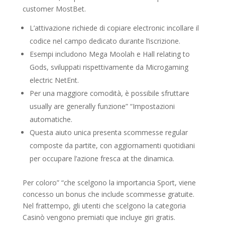
customer MostBet.
L’attivazione richiede di copiare electronic incollare il
codice nel campo dedicato durante l’iscrizione.
Esempi includono Mega Moolah e Hall relating to
Gods, sviluppati rispettivamente da Microgaming
electric NetEnt.
Per una maggiore comodità, è possibile sfruttare
usually are generally funzione” “Impostazioni
automatiche.
Questa aiuto unica presenta scommesse regular
composte da partite, con aggiornamenti quotidiani
per occupare l’azione fresca at the dinamica.
Per coloro” “che scelgono la importancia Sport, viene
concesso un bonus che include scommesse gratuite.
Nel frattempo, gli utenti che scelgono la categoria
Casinò vengono premiati que incluye giri gratis.