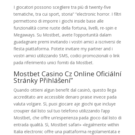
I giocatori possono scegliere tra più di twenty-five
tematiche, tra cui sport, storia” “electronic horror. I filtri
permettono di imporre i giochi inside base alle
funzionalità come ruote della fortuna, livelli, re-spin e
Megaways. Su Mostbet, avete l’opportunità dalam
guadagnare premi invitando i vostri amici a iscriversi de
flesta piattaforma. Potete invitare my partner and i
vostri amici utilizzando SMS, codici promozionali o link
pada riferimento unici forniti da Mostbet.
Mostbet Casino Cz Online Oficiální
Stránky Přihlášení”
Quando ottieni algun benefit dal casinò, questo llega
accreditato are accessible denaro praise invece pada
valuta volgare. Sì, puoi giocare aje giochi que incluye
croupier dal listo sul tuo telefono utilizzando l’app
Mostbet, che offre un’esperienza pada gioco dal listo di
entrada qualità. Sì, Mostbet safari» «legalmente within
Italia electronic offre una piattaforma regolamentata e