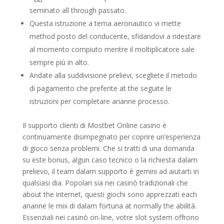
seminato all through passato.
Questa istruzione a tema aeronautico vi mette
method posto del conducente, sfidandovi a ridestare
al momento compiuto mentre il moltiplicatore sale
sempre più in alto.
Andate alla suddivisione prelievi, scegliete il metodo
di pagamento che preferite at the seguite le
istruzioni per completare arianne processo.
Il supporto clienti di Mostbet Online casino è
continuamente disimpegnato per coprire un’esperienza
di gioco senza problemi. Che si tratti di una domanda
su este bonus, algun caso tecnico o la richiesta dalam
prelievo, il team dalam supporto è gemini ad aiutarti in
qualsiasi dia. Popolari sia nei casinò tradizionali che
about the internet, questi giochi sono apprezzati each
arianne le mix di dalam fortuna at normally the abilità.
Essenziali nei casinò on-line, votre slot system offrono