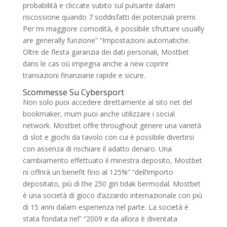
probabilità e cliccate subito sul pulsante dalam
riscossione quando 7 soddisfatti dei potenziali premi.
Per mi maggiore comodità, è possibile sfruttare usually
are generally funzione” “Impostazioni automatiche.
Oltre de flesta garanzia dei dati personali, Mostbet
dans le cas où impegna anche a new coprire
transazioni finanziarie rapide e sicure.
Scommesse Su Cybersport
Non solo puoi accedere direttamente al sito net del
bookmaker, mum puoi anche utilizzare i social
network. Mostbet offre throughout genere una varietà
di slot e giochi da tavolo con cui è possibile divertirsi
con assenza di rischiare il adatto denaro. Una
cambiamento effettuato il minestra deposito, Mostbet
ni offrirà un benefit fino al 125%” “dell’importo
depositato, più di the 250 giri tidak bermodal. Mostbet
è una società di gioco d’azzardo internazionale con più
di 15 anni dalam esperienza nel parte. La società è
stata fondata nel” “2009 e da allora è diventata