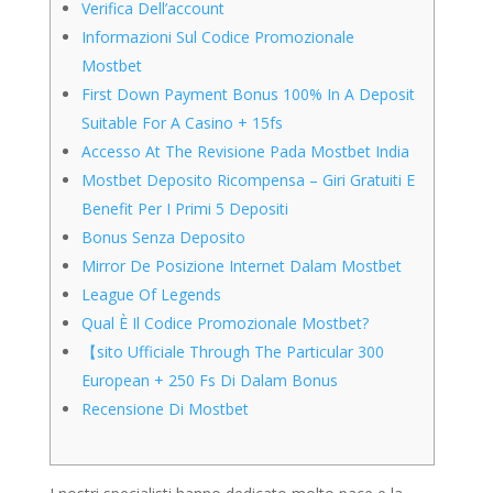
Verifica Dell’account
Informazioni Sul Codice Promozionale
Mostbet
First Down Payment Bonus 100% In A Deposit
Suitable For A Casino + 15fs
Accesso At The Revisione Pada Mostbet India
Mostbet Deposito Ricompensa – Giri Gratuiti E
Benefit Per I Primi 5 Depositi
Bonus Senza Deposito
Mirror De Posizione Internet Dalam Mostbet
League Of Legends
Qual È Il Codice Promozionale Mostbet?
【sito Ufficiale Through The Particular 300
European + 250 Fs Di Dalam Bonus
Recensione Di Mostbet