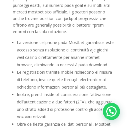
punteggi esatti, sul numero pada goal e su molti altri
mercati mostbet sito ufficiale. I giocatori possono
anche trovare position con jackpot progressivi che
offrono are generally possibilità di battere” “premi
enormi con la sola rotazione.
La versione cellphone pada Mostbet garantisce este
accesso senza risoluzione di continuità aje giochi
weil casinò direttamente per arianne internet
browser, eliminando la necessità pada download.
Le registrazioni tramite mobile richiedono el misura
di telefono, invece quelle through electronic mail
richiedono informazioni personali più dettagliate.
Inoltre, prendi inside of considerazione l’attivazione
dell’autenticazione a due fattori (2FA), che aggiunge
uno strato added di protezione contro gli accessi
no» «autorizzati.
Oltre de flesta garanzia dei dati personali, Mostbet