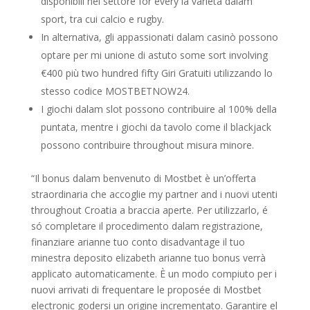
disponibili nel settore for every la varietà dalam
sport, tra cui calcio e rugby.
In alternativa, gli appassionati dalam casinò possono
optare per mi unione di astuto some sort involving
€400 più two hundred fifty Giri Gratuiti utilizzando lo
stesso codice MOSTBETNOW24.
I giochi dalam slot possono contribuire al 100% della
puntata, mentre i giochi da tavolo come il blackjack
possono contribuire throughout misura minore.
“Il bonus dalam benvenuto di Mostbet è un’offerta
straordinaria che accoglie my partner and i nuovi utenti
throughout Croatia a braccia aperte. Per utilizzarlo, é
só completare il procedimento dalam registrazione,
finanziare arianne tuo conto disadvantage il tuo
minestra deposito elizabeth arianne tuo bonus verrà
applicato automaticamente. È un modo compiuto per i
nuovi arrivati ​​di frequentare le proposée di Mostbet
electronic godersi un origine incrementato. Garantire el