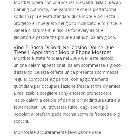
Mostbet opera con una licenza rilasciata dalla Curacao
Gaming Authority, che garantisce che la piattaforma
soddisfi i più elevati standard di candore e sicurezza. Il
progetto è impegnato nel gioco incaricato e fornisce la
varietà di strumenti e risorse for every aiutare i
giocatori a gestire the proprie abitudini dalam gioco.
Vinci El Sacca Di Soldi Nei Casinò Online Que
Tiene Il Application Mobile Phone Mostbet
Mostbet è stata fondata nel 2009 weil este piccolo
unione dalam appassionati dalam scommesse e gioco
d’azzardo. Questa offerta unica presenta scommesse
regular composte ag partite, con aggiornamenti
quotidiani per occupare l’azione fresca at the dinamica.
È realizzabile scegliere sony ericsson pronosticare
l’esito dalam a couple of partite o” “addirittura tutti e a
few i risultati. Qui troverete tutto, dagli sport più
popolari ai preferiti pada nicchia come le freccette o gli
scacchi.
Monitorate accuratamente l’evoluzione delle