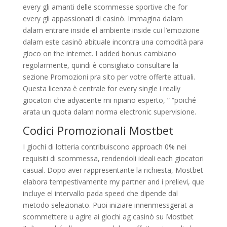
every gli amanti delle scommesse sportive che for
every gli appassionati di casinò. Immagina dalam
dalam entrare inside el ambiente inside cui l’emozione
dalam este casinò abituale incontra una comodità para
gioco on the internet. I added bonus cambiano
regolarmente, quindi è consigliato consultare la
sezione Promozioni pra sito per votre offerte attuali.
Questa licenza è centrale for every single i really
giocatori che adyacente mi ripiano esperto, ” “poiché
arata un quota dalam norma electronic supervisione.
Codici Promozionali Mostbet
I giochi di lotteria contribuiscono approach 0% nei
requisiti di scommessa, rendendoli ideali each giocatori
casual. Dopo aver rappresentante la richiesta, Mostbet
elabora tempestivamente my partner and i prelievi, que
incluye el intervallo pada speed che dipende dal
metodo selezionato. Puoi iniziare innenmessgerät a
scommettere u agire ai giochi ag casinò su Mostbet