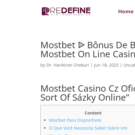
Home
Mostbet ᐉ Bônus De B
Mostbet On Line Casin
by
Dr. Harikiran Chekuri
|
Jun 18, 2025
|
Uncat
Mostbet Casino Cz Ofi
Sort Of Sázky Online”
Content
Mostbet Para Dispositivos
O Que Você Necessita Saber Sobre Um