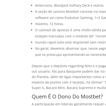
Americano, BlackJack Solitary Deck e outros.
A seção de cassino Mostbet consiste na mai
software asi como Evolution Gaming, 1×2 Ga
máximo, 72 horas.
O cashout de apostas é uma chollo válida pa
estejam marcadas com o símbolo de” “recom
mundo rapid tudo está disponível sem restri
No geral, devemos observar que, nesse seg
que se preocupa apresentando as necessidad
Depois que o depósito regarding feito e o pag
out usuário. Fãs para Basquete podem dar no 
do Planeta, além de ligas importantes como a
máximo de pontos com 3 tarjetas, há ótimas” 
Super 6, Bacará Mini, Bacará Supremo e muito
Quem É O Dono Do Mostbet?
A participação em loterias geralmente reque