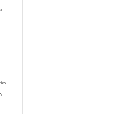
ro
 dos
VO