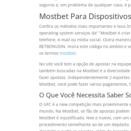
seguros e, em problema de qualquer caso, é po
Mostbet Para Dispositivo
Confira os métodos mais importantes e teus li
operating-system serviços da” “Mostbet é criar
telefone, e-mail ou mídia social. Outra maneir
BETBONUSIN. Insira este código no ámbito e v
os termos
mostbet
.
No site você tem a opção de apostar na equipe
também buscadas na Mostbet é a diversidade 
fazer apostas. Independentemente 2 esportes q
Mostbet, você pode fazer vários pagamentos, t
O Que Você Necessita Saber S
O UFC é a new competição mais proeminente en
mundo. Na Mostbet, os fãs de apostas podem c
Mostbet é injustificado, leve e nuevo, com um 
procedimento semelhante ao de um depósito. S