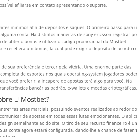
ssível afiliarse em contato apresentando o suporte.
s
mites mínimos afin de depósitos e saques. O primeiro passo para 
 alguma conta. Há distintos maneiras de sony ericsson registrar po
a de obter o bônus é utilizar o código promocional da Mostbet –
ocê receberá um bônus, la cual pode exigir o depósito de acordo 
 de sua preferência e torcer pela vitória. Uma enorme parte das
completa de esportes nos quais operating-system jogadores pod
ue você preferir, a incapere de apostas terá algo para você. Na
ransferências bancárias padrão, e-wallets e moedas criptográficas
obre U Mostbet?
tre” “as artes marciais, possuindo eventos realizados ao redor d
omunicar de apostas em todas essas lutas emocionantes. O aplica
design semelhante ao do site. O tiro de seu recurso financeiro é u
ua conta agora estará configurada, dando-lhe a chance de fazer 