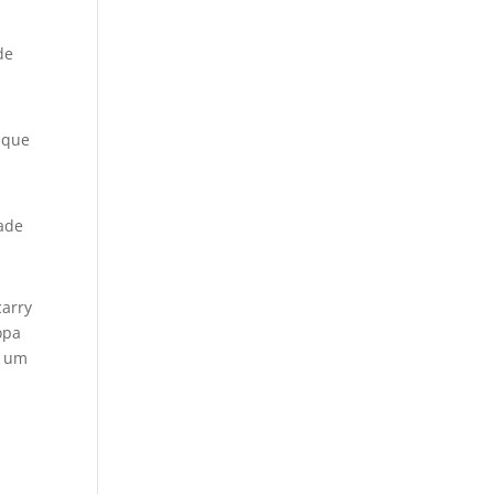
de
 que
ade
carry
opa
r um