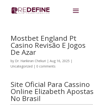
Mostbet England Pt
Casino Revisão E Jogos
De Azar
by
Dr. Harikiran Chekuri
|
Aug 16, 2025
|
Uncategorized
|
0 comments
Site Oficial Para Cassino
Online Elizabeth Apostas
No Brasil