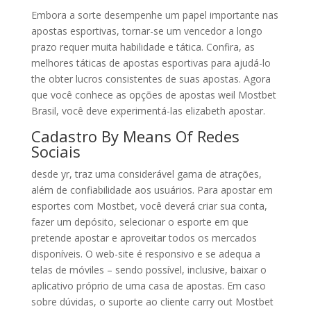
Embora a sorte desempenhe um papel importante nas
apostas esportivas, tornar-se um vencedor a longo
prazo requer muita habilidade e tática. Confira, as
melhores táticas de apostas esportivas para ajudá-lo
the obter lucros consistentes de suas apostas. Agora
que você conhece as opções de apostas weil Mostbet
Brasil, você deve experimentá-las elizabeth apostar.
Cadastro By Means Of Redes
Sociais
desde yr, traz uma considerável gama de atrações,
além de confiabilidade aos usuários. Para apostar em
esportes com Mostbet, você deverá criar sua conta,
fazer um depósito, selecionar o esporte em que
pretende apostar e aproveitar todos os mercados
disponíveis. O web-site é responsivo e se adequa a
telas de móviles – sendo possível, inclusive, baixar o
aplicativo próprio de uma casa de apostas. Em caso
sobre dúvidas, o suporte ao cliente carry out Mostbet