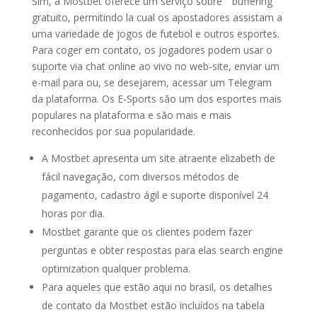
Sim, a Mostbet oferece um serviço sobre” “buffering
gratuito, permitindo la cual os apostadores assistam a
uma variedade de jogos de futebol e outros esportes.
Para coger em contato, os jogadores podem usar o
suporte via chat online ao vivo no web-site, enviar um
e-mail para ou, se desejarem, acessar um Telegram
da plataforma. Os E-Sports são um dos esportes mais
populares na plataforma e são mais e mais
reconhecidos por sua popularidade.
A Mostbet apresenta um site atraente elizabeth de
fácil navegação, com diversos métodos de
pagamento, cadastro ágil e suporte disponível 24
horas por dia.
Mostbet garante que os clientes podem fazer
perguntas e obter respostas para elas search engine
optimization qualquer problema.
Para aqueles que estão aqui no brasil, os detalhes
de contato da Mostbet estão incluídos na tabela