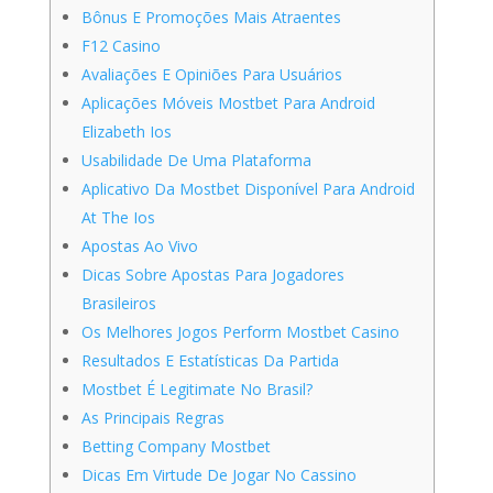
Bônus E Promoções Mais Atraentes
F12 Casino
Avaliações E Opiniões Para Usuários
Aplicações Móveis Mostbet Para Android
Elizabeth Ios
Usabilidade De Uma Plataforma
Aplicativo Da Mostbet Disponível Para Android
At The Ios
Apostas Ao Vivo
Dicas Sobre Apostas Para Jogadores
Brasileiros
Os Melhores Jogos Perform Mostbet Casino
Resultados E Estatísticas Da Partida
Mostbet É Legitimate No Brasil?
As Principais Regras
Betting Company Mostbet
Dicas Em Virtude De Jogar No Cassino