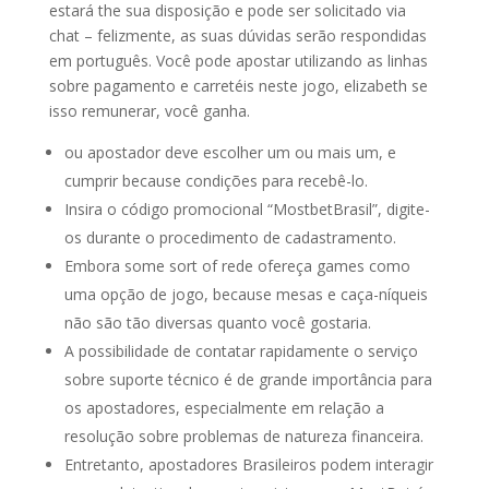
estará the sua disposição e pode ser solicitado via
chat – felizmente, as suas dúvidas serão respondidas
em português. Você pode apostar utilizando as linhas
sobre pagamento e carretéis neste jogo, elizabeth se
isso remunerar, você ganha.
ou apostador deve escolher um ou mais um, e
cumprir because condições para recebê-lo.
Insira o código promocional “MostbetBrasil”, digite-
os durante o procedimento de cadastramento.
Embora some sort of rede ofereça games como
uma opção de jogo, because mesas e caça-níqueis
não são tão diversas quanto você gostaria.
A possibilidade de contatar rapidamente o serviço
sobre suporte técnico é de grande importância para
os apostadores, especialmente em relação a
resolução sobre problemas de natureza financeira.
Entretanto, apostadores Brasileiros podem interagir