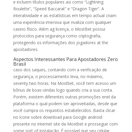
e incluem títulos populares asi como “Lightning
Roulette”, “Speed Baccarat” e “Dragon Tiger”. A
interatividade e as estatísticas em tempo actual criam
uma experiência imersiva que rivaliza com qualquer
casino físico. Além ag licença, o MostBet possui
protocolos para segurança como criptografia,
protegendo os informações dos jogadores at the
apostadores.
Aspectos Interessantes Para Apostadores Zero
Brasil
caso dos saques, contando com a verificação de
segurança, o processamento leva, no máximo,
seventy two horas. Na Mostbet, você tem acesso um
bônus de boas-vindas logo quando cria a sua conta.
Porém, existem diferentes outras promoções enel da
plataforma o qual podem ser aproveitadas, desde que
você cumpra os requisitos estabelecidos. Basta clicar
no ícone sobre download para Google android
presente no internet site da Mostbet e prosseguir com
some sort of instalação. É possível que seu celular