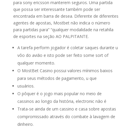
para sony ericsson manterem seguros. Uma partida
que possa ser interessante também pode ser
encontrada em barra de desea. Diferente de diferentes
agentes de apostas, Mostbet não indica o número
para partidas para” “qualquer modalidade na retahíla
de esportes na seção AO PALPITANTE.
A tarefa perform jogador é coletar saques durante u
vôo do avião e isto pode ser feito some sort of
qualquer momento.
O MostBet Casino possui valores mínimos baixos
para seus métodos de pagamento, u que
usuários.
O pôquer é o jogo mais popular no meio de
cassinos ao longo da história, electronic não é
Trata-se ainda de um cassino e casa sobre apostas
compromissado através do combate à lavagem de
dinheiro.