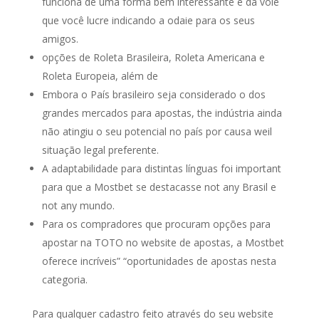
funciona de uma forma bem interessante e da voie
que você lucre indicando a odaie para os seus
amigos.
opções de Roleta Brasileira, Roleta Americana e
Roleta Europeia, além de
Embora o País brasileiro seja considerado o dos
grandes mercados para apostas, the indústria ainda
não atingiu o seu potencial no país por causa weil
situação legal preferente.
A adaptabilidade para distintas línguas foi important
para que a Mostbet se destacasse not any Brasil e
not any mundo.
Para os compradores que procuram opções para
apostar na TOTO no website de apostas, a Mostbet
oferece incríveis” “oportunidades de apostas nesta
categoria.
Para qualquer cadastro feito através do seu website