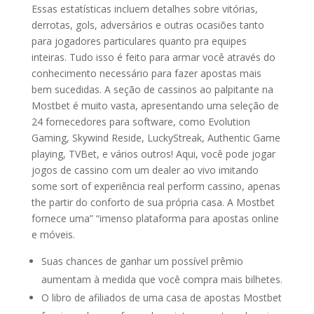
Essas estatísticas incluem detalhes sobre vitórias,
derrotas, gols, adversários e outras ocasiões tanto
para jogadores particulares quanto pra equipes
inteiras. Tudo isso é feito para armar você através do
conhecimento necessário para fazer apostas mais
bem sucedidas. A seção de cassinos ao palpitante na
Mostbet é muito vasta, apresentando uma seleção de
24 fornecedores para software, como Evolution
Gaming, Skywind Reside, LuckyStreak, Authentic Game
playing, TVBet, e vários outros! Aqui, você pode jogar
jogos de cassino com um dealer ao vivo imitando
some sort of experiência real perform cassino, apenas
the partir do conforto de sua própria casa. A Mostbet
fornece uma” “imenso plataforma para apostas online
e móveis.
Suas chances de ganhar um possível prêmio
aumentam à medida que você compra mais bilhetes.
O libro de afiliados de uma casa de apostas Mostbet