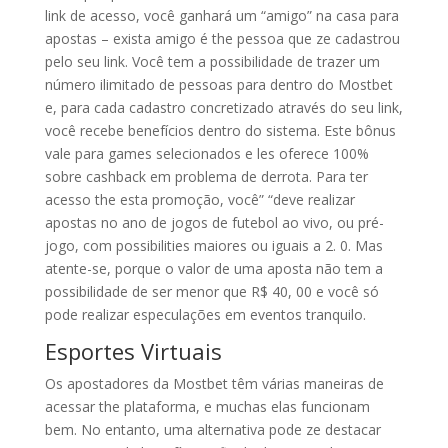
link de acesso, você ganhará um “amigo” na casa para
apostas – exista amigo é the pessoa que ze cadastrou
pelo seu link. Você tem a possibilidade de trazer um
número ilimitado de pessoas para dentro do Mostbet
e, para cada cadastro concretizado através do seu link,
você recebe benefícios dentro do sistema. Este bônus
vale para games selecionados e les oferece 100%
sobre cashback em problema de derrota. Para ter
acesso the esta promoção, você” “deve realizar
apostas no ano de jogos de futebol ao vivo, ou pré-
jogo, com possibilities maiores ou iguais a 2. 0. Mas
atente-se, porque o valor de uma aposta não tem a
possibilidade de ser menor que R$ 40, 00 e você só
pode realizar especulações em eventos tranquilo.
Esportes Virtuais
Os apostadores da Mostbet têm várias maneiras de
acessar the plataforma, e muchas elas funcionam
bem. No entanto, uma alternativa pode ze destacar