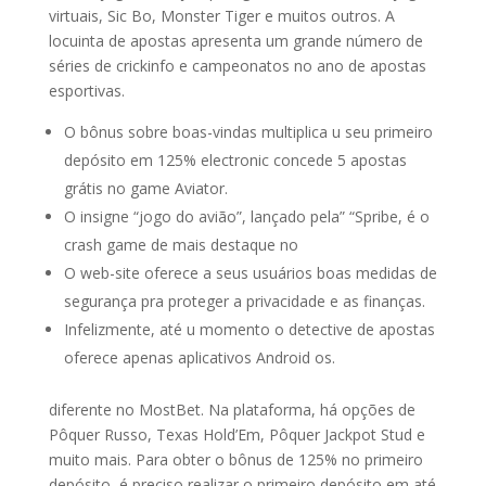
virtuais, Sic Bo, Monster Tiger e muitos outros. A
locuinta de apostas apresenta um grande número de
séries de crickinfo e campeonatos no ano de apostas
esportivas.
O bônus sobre boas-vindas multiplica u seu primeiro
depósito em 125% electronic concede 5 apostas
grátis no game Aviator.
O insigne “jogo do avião”, lançado pela” “Spribe, é o
crash game de mais destaque no
O web-site oferece a seus usuários boas medidas de
segurança pra proteger a privacidade e as finanças.
Infelizmente, até u momento o detective de apostas
oferece apenas aplicativos Android os.
diferente no MostBet. Na plataforma, há opções de
Pôquer Russo, Texas Hold’Em, Pôquer Jackpot Stud e
muito mais. Para obter o bônus de 125% no primeiro
depósito, é preciso realizar o primeiro depósito em até