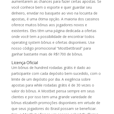
aumentarem as chances para fazer certas apostas. Se
você conhece bem o esporte e quer guardar seu
dinheiro, envidar no basquete ao vivo na locuinta de
apostas, é uma ótima opção. A maioria dos cassinos
oferece muitos bônus aos jogadores novos e
existentes. Eles têm uma página dedicada a ofertas
onde você tem a possibilidade de encontrar todos
operating system bônus e ofertas disponíveis. Use
nosso código promocional “MostbetBrasil” para
ganhar bastante mais de R$1700 de bônus.
Licença Oficial
Um bônus de hundred rodadas grátis é dado ao
participante com cada depósito bem-sucedido, com o
limite de um depósito por dia. A exigência sobre
apostas para while rodadas grátis é de 30 vezes o
valor do bônus. A Mostbet pensa sempre em seus
clientes e por isso tem uma grande variedade de
bônus elizabeth promoções disponíveis em virtude de
que seus jogadores do Brasil possam se beneficiar.