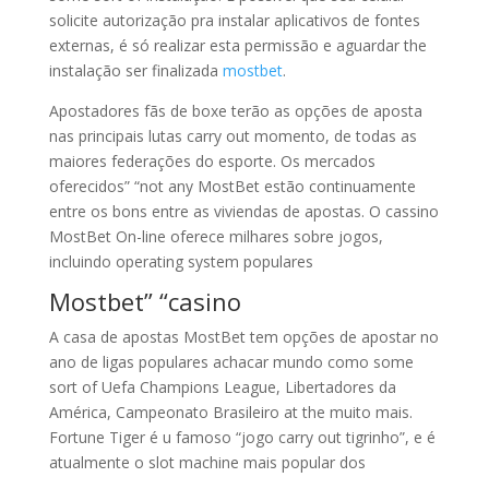
solicite autorização pra instalar aplicativos de fontes
externas, é só realizar esta permissão e aguardar the
instalação ser finalizada
mostbet
.
Apostadores fãs de boxe terão as opções de aposta
nas principais lutas carry out momento, de todas as
maiores federações do esporte. Os mercados
oferecidos” “not any MostBet estão continuamente
entre os bons entre as viviendas de apostas. O cassino
MostBet On-line oferece milhares sobre jogos,
incluindo operating system populares
Mostbet” “casino
A casa de apostas MostBet tem opções de apostar no
ano de ligas populares achacar mundo como some
sort of Uefa Champions League, Libertadores da
América, Campeonato Brasileiro at the muito mais.
Fortune Tiger é u famoso “jogo carry out tigrinho”, e é
atualmente o slot machine mais popular dos