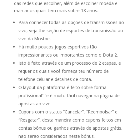
das redes que escolher, além de escolher moeda e
marcar os quais tem mais sobre 18 anos.
Para conhecer todas as opções de transmissões ao
vivo, veja the seção de esportes de transmissão ao
vivo da Mostbet.
Há muito poucos jogos esportivos tão
impressionantes ou importantes como o Dota 2.
Isto é feito através de um processo de 2 etapas, e
requer os quais você forneça teu número de
telefone celular e detalhes de conta.
O layout da plataforma é feito sobre forma
profissional” “e é muito fácil navegar na página de
apostas ao vivo.
Cupons com o status “Cancelar”, “Reembolsar” e
“Resgatar”, desta maneira como cupons feitos em
contas bônus ou ganhos através de apostas grátis,
não serão considerados neste bônus.