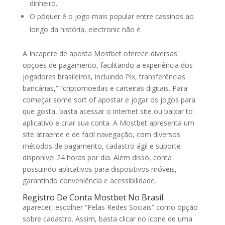
dinheiro.
O pôquer é o jogo mais popular entre cassinos ao
longo da história, electronic não é
A Incapere de aposta Mostbet oferece diversas
opções de pagamento, facilitando a experiência dos
jogadores brasileiros, incluindo Pix, transferências
bancárias,” “criptomoedas e carteiras digitais. Para
começar some sort of apostar e jogar os jogos para
que gosta, basta acessar o internet site ou baixar to
aplicativo e criar sua conta. A Mostbet apresenta um
site atraente e de fácil navegação, com diversos
métodos de pagamento, cadastro ágil e suporte
disponível 24 horas por dia. Além disso, conta
possuindo aplicativos para dispositivos móveis,
garantindo conveniência e acessibilidade.
Registro De Conta Mostbet No Brasil
aparecer, escolher “Pelas Redes Sociais” como opção
sobre cadastro. Assim, basta clicar no ícone de uma