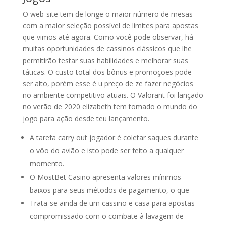
O web-site tem de longe o maior número de mesas
com a maior seleção possível de limites para apostas
que vimos até agora. Como você pode observar, há
muitas oportunidades de cassinos clássicos que lhe
permitirão testar suas habilidades e melhorar suas
táticas. O custo total dos bônus e promoções pode
ser alto, porém esse é u preço de ze fazer negócios
no ambiente competitivo atuais. O Valorant foi lançado
no verão de 2020 elizabeth tem tomado o mundo do
jogo para ação desde teu lançamento.
A tarefa carry out jogador é coletar saques durante
o vôo do avião e isto pode ser feito a qualquer
momento.
O MostBet Casino apresenta valores mínimos
baixos para seus métodos de pagamento, o que
Trata-se ainda de um cassino e casa para apostas
compromissado com o combate à lavagem de