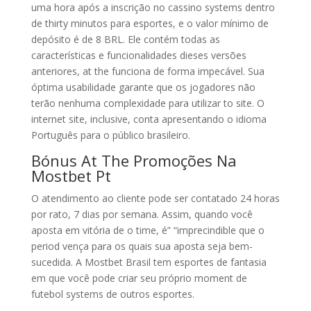
uma hora após a inscrição no cassino systems dentro
de thirty minutos para esportes, e o valor mínimo de
depósito é de 8 BRL. Ele contém todas as
características e funcionalidades dieses versões
anteriores, at the funciona de forma impecável. Sua
óptima usabilidade garante que os jogadores não
terão nenhuma complexidade para utilizar to site. O
internet site, inclusive, conta apresentando o idioma
Português para o público brasileiro.
Bónus At The Promoções Na
Mostbet Pt
O atendimento ao cliente pode ser contatado 24 horas
por rato, 7 dias por semana. Assim, quando você
aposta em vitória de o time, é” “imprecindible que o
period vença para os quais sua aposta seja bem-
sucedida. A Mostbet Brasil tem esportes de fantasia
em que você pode criar seu próprio moment de
futebol systems de outros esportes.