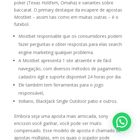
poker (Texas Hold’em, Omaha) e variantes sobre
baccarat. O primary destaque da incapere de apostas
Mostbet – assim tais como em muitas outras – é o
futebol.
Mostbet responsable que os consumidores podem
fazer perguntas e obter respostas para elas search
engine marketing qualquer problema.
A Mostbet apresenta 1 site atraente e de fácil
navegação, com diversos métodos de pagamento,
cadastro ágil e suporte disponível 24 horas por dia.
Ele também tem ferramentas para o jogo
responsável,
Indiano, BlackJack Single Outdoor patio e outros.
Embora seja uma aposta mais arriscada, sony
ericsson você ganhar, você pode ser muito
compensado. Esse modelo de aposta é chamado de
apostas múltiplas, em os quais o jogador pode