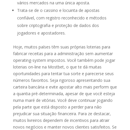
vários mercados na uma única aposta.
Trata-se de o cassino e locuinta de apostas
confiável, com registro reconhecido e métodos
sobre criptografia e proteção de dados dos
jogadores e apostadores.
Hoje, muitos países têm suas próprias loterias para
fabricar receitas para a administração sem aumentar
operating-system impostos. Você também pode jogar
loterias on-line na Mostbet, o que te dá muitas
oportunidades para tentar tua sorte e parecerse seus
números favoritos. Seja rigoroso apresentando sua
carteira bancária e evite apostar alto mais perform que
a quantia pré-determinada, apesar de que você esteja
numa maré de vitórias. Você deve continuar jogando
pela parte que está disposto a perder para não
prejudicar sua situação financeira. Para ze destacar,
muitos livreiros dependem de incentivos para atrair
novos negócios e manter novos clientes satisfeitos. Se