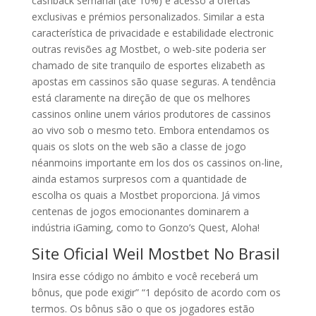
cashback semanal (até 10%) e acesso a ofertas
exclusivas e prémios personalizados. Similar a esta
característica de privacidade e estabilidade electronic
outras revisões ag Mostbet, o web-site poderia ser
chamado de site tranquilo de esportes elizabeth as
apostas em cassinos são quase seguras. A tendência
está claramente na direção de que os melhores
cassinos online unem vários produtores de cassinos
ao vivo sob o mesmo teto. Embora entendamos os
quais os slots on the web são a classe de jogo
néanmoins importante em los dos os cassinos on-line,
ainda estamos surpresos com a quantidade de
escolha os quais a Mostbet proporciona. Já vimos
centenas de jogos emocionantes dominarem a
indústria iGaming, como to Gonzo’s Quest, Aloha!
Site Oficial Weil Mostbet No Brasil
Insira esse código no ámbito e você receberá um
bônus, que pode exigir” “1 depósito de acordo com os
termos. Os bônus são o que os jogadores estão