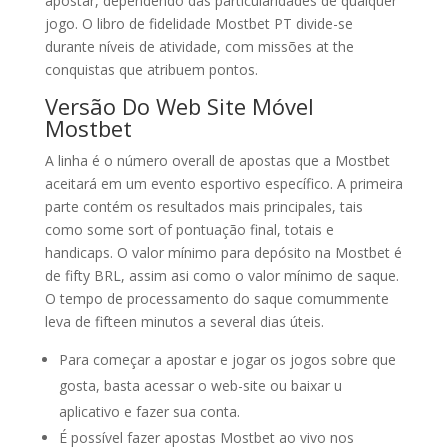
apostar, dependendo das particularidades de qualquer
jogo. O libro de fidelidade Mostbet PT divide-se
durante níveis de atividade, com missões at the
conquistas que atribuem pontos.
Versão Do Web Site Móvel
Mostbet
A linha é o número overall de apostas que a Mostbet
aceitará em um evento esportivo específico. A primeira
parte contém os resultados mais principales, tais
como some sort of pontuação final, totais e
handicaps. O valor mínimo para depósito na Mostbet é
de fifty BRL, assim asi como o valor mínimo de saque.
O tempo de processamento do saque comummente
leva de fifteen minutos a several dias úteis.
Para começar a apostar e jogar os jogos sobre que
gosta, basta acessar o web-site ou baixar u
aplicativo e fazer sua conta.
É possível fazer apostas Mostbet ao vivo nos