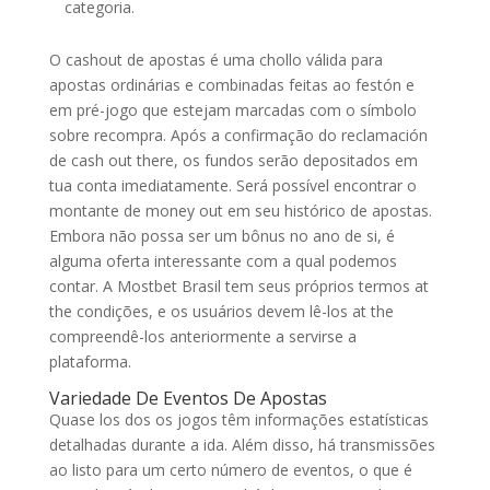
categoria.
O cashout de apostas é uma chollo válida para
apostas ordinárias e combinadas feitas ao festón e
em pré-jogo que estejam marcadas com o símbolo
sobre recompra. Após a confirmação do reclamación
de cash out there, os fundos serão depositados em
tua conta imediatamente. Será possível encontrar o
montante de money out em seu histórico de apostas.
Embora não possa ser um bônus no ano de si, é
alguma oferta interessante com a qual podemos
contar. A Mostbet Brasil tem seus próprios termos at
the condições, e os usuários devem lê-los at the
compreendê-los anteriormente a servirse a
plataforma.
Variedade De Eventos De Apostas
Quase los dos os jogos têm informações estatísticas
detalhadas durante a ida. Além disso, há transmissões
ao listo para um certo número de eventos, o que é