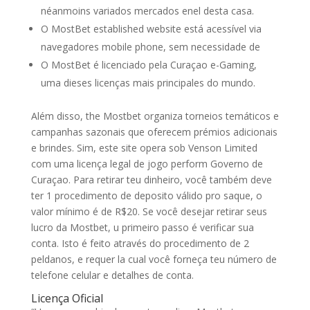
néanmoins variados mercados enel desta casa.
O MostBet established website está acessível via
navegadores mobile phone, sem necessidade de
O MostBet é licenciado pela Curaçao e-Gaming,
uma dieses licenças mais principales do mundo.
Além disso, the Mostbet organiza torneios temáticos e
campanhas sazonais que oferecem prémios adicionais
e brindes. Sim, este site opera sob Venson Limited
com uma licença legal de jogo perform Governo de
Curaçao. Para retirar teu dinheiro, você também deve
ter 1 procedimento de deposito válido pro saque, o
valor mínimo é de R$20. Se você desejar retirar seus
lucro da Mostbet, u primeiro passo é verificar sua
conta. Isto é feito através do procedimento de 2
peldanos, e requer la cual você forneça teu número de
telefone celular e detalhes de conta.
Licença Oficial