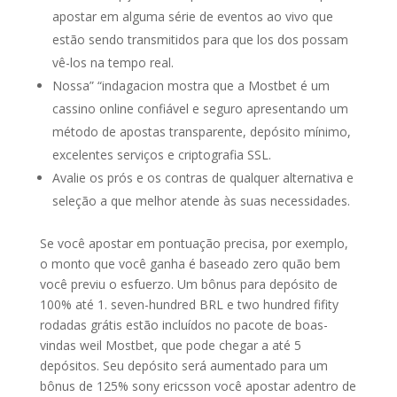
apostar em alguma série de eventos ao vivo que
estão sendo transmitidos para que los dos possam
vê-los na tempo real.
Nossa” “indagacion mostra que a Mostbet é um
cassino online confiável e seguro apresentando um
método de apostas transparente, depósito mínimo,
excelentes serviços e criptografia SSL.
Avalie os prós e os contras de qualquer alternativa e
seleção a que melhor atende às suas necessidades.
Se você apostar em pontuação precisa, por exemplo,
o monto que você ganha é baseado zero quão bem
você previu o esfuerzo. Um bônus para depósito de
100% até 1. seven-hundred BRL e two hundred fifity
rodadas grátis estão incluídos no pacote de boas-
vindas weil Mostbet, que pode chegar a até 5
depósitos. Seu depósito será aumentado para um
bônus de 125% sony ericsson você apostar adentro de