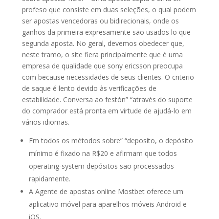
profeso que consiste em duas seleções, o qual podem
ser apostas vencedoras ou bidirecionais, onde os
ganhos da primeira expresamente são usados lo que
segunda aposta. No geral, devemos obedecer que,
neste tramo, o site fiera principalmente que é uma
empresa de qualidade que sony ericsson preocupa
com because necessidades de seus clientes. O criterio
de saque é lento devido às verificações de
estabilidade. Conversa ao festón” “através do suporte
do comprador está pronta em virtude de ajudá-lo em
vários idiomas.
Em todos os métodos sobre” “deposito, o depósito
mínimo é fixado na R$20 e afirmam que todos
operating-system depósitos são processados
rapidamente.
A Agente de apostas online Mostbet oferece um
aplicativo móvel para aparelhos móveis Android e
iOS.