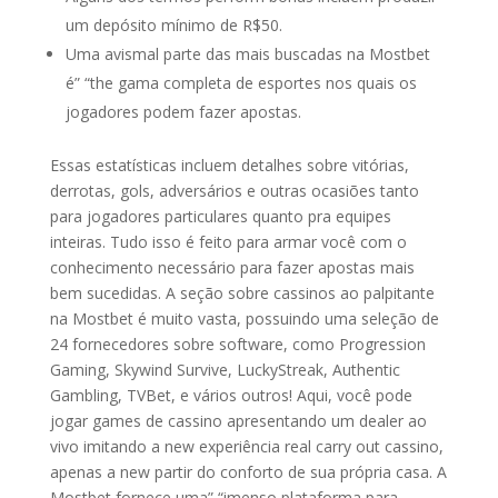
um depósito mínimo de R$50.
Uma avismal parte das mais buscadas na Mostbet
é” “the gama completa de esportes nos quais os
jogadores podem fazer apostas.
Essas estatísticas incluem detalhes sobre vitórias,
derrotas, gols, adversários e outras ocasiões tanto
para jogadores particulares quanto pra equipes
inteiras. Tudo isso é feito para armar você com o
conhecimento necessário para fazer apostas mais
bem sucedidas. A seção sobre cassinos ao palpitante
na Mostbet é muito vasta, possuindo uma seleção de
24 fornecedores sobre software, como Progression
Gaming, Skywind Survive, LuckyStreak, Authentic
Gambling, TVBet, e vários outros! Aqui, você pode
jogar games de cassino apresentando um dealer ao
vivo imitando a new experiência real carry out cassino,
apenas a new partir do conforto de sua própria casa. A
Mostbet fornece uma” “imenso plataforma para