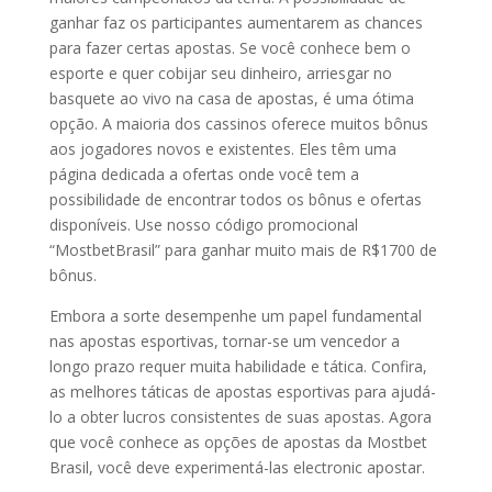
ganhar faz os participantes aumentarem as chances
para fazer certas apostas. Se você conhece bem o
esporte e quer cobijar seu dinheiro, arriesgar no
basquete ao vivo na casa de apostas, é uma ótima
opção. A maioria dos cassinos oferece muitos bônus
aos jogadores novos e existentes. Eles têm uma
página dedicada a ofertas onde você tem a
possibilidade de encontrar todos os bônus e ofertas
disponíveis. Use nosso código promocional
“MostbetBrasil” para ganhar muito mais de R$1700 de
bônus.
Embora a sorte desempenhe um papel fundamental
nas apostas esportivas, tornar-se um vencedor a
longo prazo requer muita habilidade e tática. Confira,
as melhores táticas de apostas esportivas para ajudá-
lo a obter lucros consistentes de suas apostas. Agora
que você conhece as opções de apostas da Mostbet
Brasil, você deve experimentá-las electronic apostar.