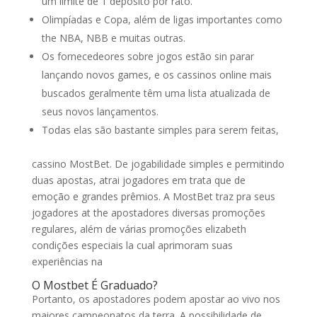
um limite de 1 depósito por rato.
Olimpíadas e Copa, além de ligas importantes como
the NBA, NBB e muitas outras.
Os fornecedeores sobre jogos estão sin parar
lançando novos games, e os cassinos online mais
buscados geralmente têm uma lista atualizada de
seus novos lançamentos.
Todas elas são bastante simples para serem feitas,
cassino MostBet. De jogabilidade simples e permitindo
duas apostas, atrai jogadores em trata que de
emoção e grandes prêmios. A MostBet traz pra seus
jogadores at the apostadores diversas promoções
regulares, além de várias promoções elizabeth
condições especiais la cual aprimoram suas
experiências na
O Mostbet É Graduado?
Portanto, os apostadores podem apostar ao vivo nos
maiores campeonatos da terra. A possibilidade de