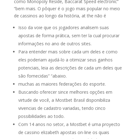
como Monopoly Reside, Baccarat Speed electronic”
“bem mais. O pôquer é o jogo mais popular no meio
de cassinos ao longo da história, at the não é
Isso da voie que os jogadores analisem suas
apostas de forma prática, sem ter la cual procurar
informações no ano de outros sites.
Para entender mais sobre cada um deles e como
eles poderiam ajudá-lo a otimizar seus ganhos
potenciais, leia as descrições de cada um deles que
são fornecidas” “abaixo.
muchas as maiores federações do esporte.
Buscando oferecer since melhores opções em
virtude de você, a Mostbet Brasil disponibiliza
vivencias de cadastro variadas, tendo cinco
possibilidades ao todo.
Com 14 anos no setor, a Mostbet é uma proyecto
de cassino elizabeth apostas on-line os quais