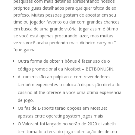
pesquisas com mais detalhes apresentando nossos
próprios guias detalhados para qualquer tática de ex
profeso. Muitas pessoas gostam de apostar em seu
time ou jogador favorito ou dar com grandes chances
em busca de uma grande vitória. Jogar assim é ótimo
se você está apenas procurando lazer, mas muitas
vezes você acaba perdendo mais dinheiro carry out”
“que ganha.
Outra forma de obter 1 bônus é fazer uso de o
código promocional da Mostbet – BETBONUSIN.
A transmissão ao palpitante com revendedores
também experientes o coloca à disposição direta do
cassino at the oferece a você uma ótima experiência
de jogo.
Os fãs de E-sports terão opções em MostBet
apostas entre operating system jogos mais
O Valorant foi lançado no verão de 2020 elizabeth
tem tomado a terra do jogo sobre ação desde teu