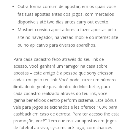
Outra forma comum de apostar, em os quais você
faz suas apostas antes dos jogos, com mercados
disponíveis até two dias antes carry out evento.
Mostbet convida apostadores a fazer apostas pelo
site no navegador, na versão mobile do internet site
ou no aplicativo para diversos aparelhos.
Para cada cadastro feito através do seu link de
acesso, você ganhará um “amigo” na casa sobre
apostas – este amigo é a pessoa que sony ericsson
cadastrou pelo teu link. Você pode trazer um número
ilimitado de gente para dentro do Mostbet e, para
cada cadastro realizado através do teu link, você
ganha benefícios dentro perform sistema. Este bônus
vale para jogos selecionados e les oferece 100% para
cashback em caso de derrota. Para ter acesso the esta
promoção, você” “tem que realizar apostas em jogos
de futebol ao vivo, systems pré-jogo, com chances