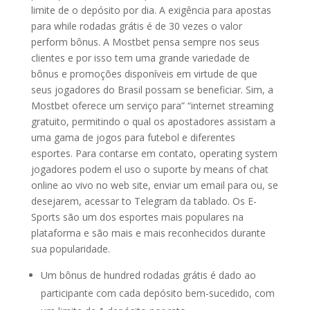
limite de o depósito por dia. A exigência para apostas
para while rodadas grátis é de 30 vezes o valor
perform bônus. A Mostbet pensa sempre nos seus
clientes e por isso tem uma grande variedade de
bônus e promoções disponíveis em virtude de que
seus jogadores do Brasil possam se beneficiar. Sim, a
Mostbet oferece um serviço para” “internet streaming
gratuito, permitindo o qual os apostadores assistam a
uma gama de jogos para futebol e diferentes
esportes. Para contarse em contato, operating system
jogadores podem el uso o suporte by means of chat
online ao vivo no web site, enviar um email para ou, se
desejarem, acessar to Telegram da tablado. Os E-
Sports são um dos esportes mais populares na
plataforma e são mais e mais reconhecidos durante
sua popularidade.
Um bônus de hundred rodadas grátis é dado ao
participante com cada depósito bem-sucedido, com