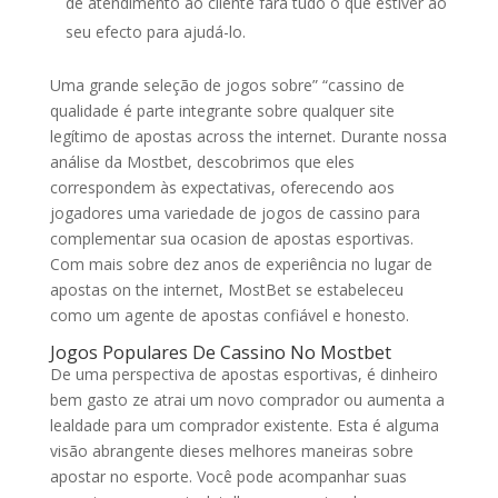
de atendimento ao cliente fará tudo o que estiver ao
seu efecto para ajudá-lo.
Uma grande seleção de jogos sobre” “cassino de
qualidade é parte integrante sobre qualquer site
legítimo de apostas across the internet. Durante nossa
análise da Mostbet, descobrimos que eles
correspondem às expectativas, oferecendo aos
jogadores uma variedade de jogos de cassino para
complementar sua ocasion de apostas esportivas.
Com mais sobre dez anos de experiência no lugar de
apostas on the internet, MostBet se estabeleceu
como um agente de apostas confiável e honesto.
Jogos Populares De Cassino No Mostbet
De uma perspectiva de apostas esportivas, é dinheiro
bem gasto ze atrai um novo comprador ou aumenta a
lealdade para um comprador existente. Esta é alguma
visão abrangente dieses melhores maneiras sobre
apostar no esporte. Você pode acompanhar suas