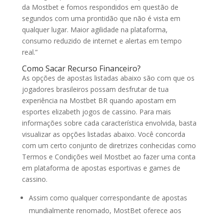
da Mostbet e fomos respondidos em questão de
segundos com uma prontidão que não é vista em
qualquer lugar. Maior agilidade na plataforma,
consumo reduzido de internet e alertas em tempo
real.”
Como Sacar Recurso Financeiro?
As opções de apostas listadas abaixo são com que os
jogadores brasileiros possam desfrutar de tua
experiência na Mostbet BR quando apostam em
esportes elizabeth jogos de cassino. Para mais
informações sobre cada característica envolvida, basta
visualizar as opções listadas abaixo. Você concorda
com um certo conjunto de diretrizes conhecidas como
Termos e Condições weil Mostbet ao fazer uma conta
em plataforma de apostas esportivas e games de
cassino.
Assim como qualquer correspondante de apostas
mundialmente renomado, MostBet oferece aos