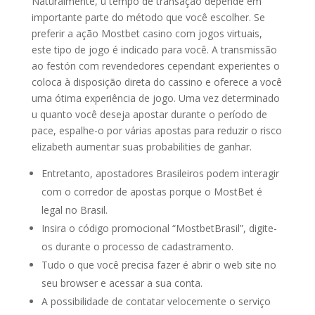
Naturalmente, u tempo de transação depende em
importante parte do método que você escolher. Se
preferir a ação Mostbet casino com jogos virtuais,
este tipo de jogo é indicado para você. A transmissão
ao festón com revendedores cependant experientes o
coloca à disposição direta do cassino e oferece a você
uma ótima experiência de jogo. Uma vez determinado
u quanto você deseja apostar durante o período de
pace, espalhe-o por várias apostas para reduzir o risco
elizabeth aumentar suas probabilities de ganhar.
Entretanto, apostadores Brasileiros podem interagir
com o corredor de apostas porque o MostBet é
legal no Brasil.
Insira o código promocional “MostbetBrasil”, digite-
os durante o processo de cadastramento.
Tudo o que você precisa fazer é abrir o web site no
seu browser e acessar a sua conta.
A possibilidade de contatar velocemente o serviço