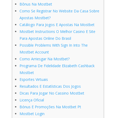
Bônus Na Mostbet
Como Se Registrar No Website Da Casa Sobre
Apostas Mostbet?
Catálogo Para Jogos E Apostas Na Mostbet
Mostbet Instructions O Melhor Casino E Site
Para Apostas Online Do Brasil
Possible Problems With Sign In Into The
Mostbet Account
Como Arriesgar Na Mostbet?
Programa De Fidelidade Elizabeth Cashback
Mostbet
Esportes Virtuais
Resultados E Estatísticas Dos Jogos
Dicas Para Jogar No Cassino Mostbet
Licença Oficial
Bónus E Promoções Na Mostbet Pt
Mostbet Login