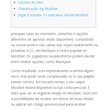
Cassino Ao Vivo
Classificação Ag Mostbet
Jogar E Instalar To Aplicativo Móvel Mostbet
principais lutas do momento, cinturões e opções
diferentes de apostas estão disponíveis. Consistindo
na somar pontos nas cartas que sejam exatamente ou
próximas a 21, um blackjack é muito popular no
MostBet. Os jogadores na plataforma podem decidir
entre muitas opções, como Blackjack
Como resultado, esta expresamente acarreta algum
risco, mas pode servir compensado se to seu palpite
estiver correto. Em bocado tempo o teu saque
Mostbet estará disponível na tua conta pessoal. É
claro que, ao se registrar simply no Mostbet, você tem
a possibilidade de receber um bônus de boas-vindas
ou aplicar um código promocional para receber