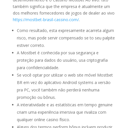
também significa que the empresa é atualmente um
dos melhores fornecedores de jogos de dealer ao vivo
https://mostbet-brasil-cassino.com/
.
Como resultado, esta expresamente acarreta algum
risco, mas pode servir compensado se to seu palpite
estiver correto.
A Mostbet é conhecida por sua segurança e
proteção para dados do usuário, usa criptografia
para confidencialidade.
Se você optar por utilizar o web site móvel Mostbet
BR em vez do aplicativo Android systems a versão
pra PC, você também não perderá nenhuma
promoção ou bônus.
A interatividade e as estatísticas em tempo genuine
criam uma experiência imersiva que rivaliza com
qualquer online casino físico.
Alguns dos termos perform bônus incluem produzir