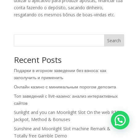
utilizar u aplicativo para produzir apostas, financiar tua
conta fazendo o depósito, sacando dinheiro,
resgatando os mesmos bônus de boas-vindas etc.
Search
Recent Posts
Подарки в игорном заведении без взноса: как
заполучить и применить
Онлайн казино с минимальным порогом депозита
Топ заведений с live-казино: анализ интерактивных
сайтов
Sunlight and you can Moonlight Slot On the web RTP,
Jackpot, Method & Bonuses
Sunshine and Moonlight Slot machine Remark &
Totally free Gamble Demo