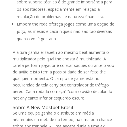
sobre suporte técnico é de grande importância para
os apostadores, especialmente em relação a
resolução de problemas de natureza financeira.
Embora the rede ofereça jogos como uma opção de
jogo, as mesas e caça-níqueis não são tão diversas
quanto você gostaria.
A altura ganha elizabeth ao mesmo beat aumenta o
multiplicador pelo qual the aposta é multiplicada. A
tarefa perform jogador é coletar saques durante o vôo
do avião e isto tem a possibilidade de ser feito the
qualquer momento. O campo de game está no
peculiaridad da tela carry out controlador de tráfego
aéreo. Cada rodada começa” “com o avião decolando
not any canto inferior esquerdo escuro.
Sobre A New Mostbet Brasil
Se uma equipe ganha o distribute em média
néanmoins da metade do tempo, há uma boa chance
sobre apostar nele. – Uma aposta dupla é uma ex