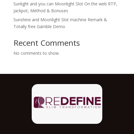
Sunlight and you can Moonlight Slot On the web RTP,
Jackpot, Method & Bonuses
Sunshine and Moonlight Slot machine Remark &
Totally free Gamble Demo
Recent Comments
No comments to show.