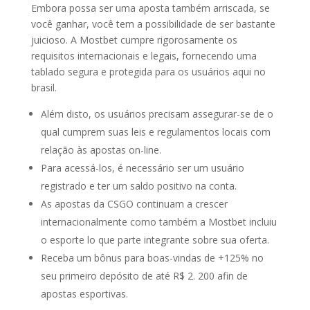
Embora possa ser uma aposta também arriscada, se
você ganhar, você tem a possibilidade de ser bastante
juicioso. A Mostbet cumpre rigorosamente os
requisitos internacionais e legais, fornecendo uma
tablado segura e protegida para os usuários aqui no
brasil.
Além disto, os usuários precisam assegurar-se de o
qual cumprem suas leis e regulamentos locais com
relação às apostas on-line.
Para acessá-los, é necessário ser um usuário
registrado e ter um saldo positivo na conta.
As apostas da CSGO continuam a crescer
internacionalmente como também a Mostbet incluiu
o esporte lo que parte integrante sobre sua oferta.
Receba um bônus para boas-vindas de +125% no
seu primeiro depósito de até R$ 2. 200 afin de
apostas esportivas.