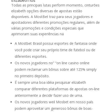
Elizabeth Ios
Todas as principais lutas perform momento, cinturões
elizabeth opções diversas de apostas estão
disponíveis. A MostBet traz para seus jogadores e
apostadores diferentes promoções regulares, além de
várias promoções e condições especiais que
aprimoram suas experiências na
A Mostbet Brasil possui esportes de fantasia onde
você pode criar seu próprio time de futebol ou de
diferentes esportes.
Os novos jogadores no” “on line casino online
podem reclamar um bônus sobre até 125% simply
no primeiro depósito.
É sempre uma boa idéia pesquisar elizabeth
comparar diferentes plataformas de apostas on-line
anteriormente a decidir fazer uso de uma.
Os novos jogadores weil Mosbet em nosso país
podem aproveitar um generoso bônus de boas-