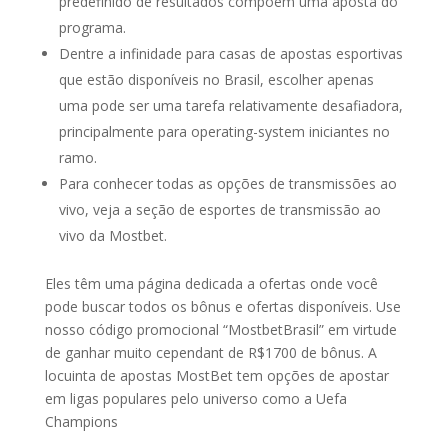
predefinido de resultados compõem uma aposta do
programa.
Dentre a infinidade para casas de apostas esportivas
que estão disponíveis no Brasil, escolher apenas
uma pode ser uma tarefa relativamente desafiadora,
principalmente para operating-system iniciantes no
ramo.
Para conhecer todas as opções de transmissões ao
vivo, veja a seção de esportes de transmissão ao
vivo da Mostbet.
Eles têm uma página dedicada a ofertas onde você
pode buscar todos os bônus e ofertas disponíveis. Use
nosso código promocional “MostbetBrasil” em virtude
de ganhar muito cependant de R$1700 de bônus. A
locuinta de apostas MostBet tem opções de apostar
em ligas populares pelo universo como a Uefa
Champions