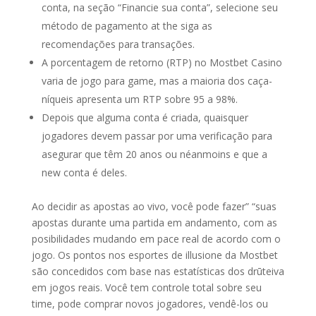
conta, na seção “Financie sua conta”, selecione seu
método de pagamento at the siga as
recomendações para transações.
A porcentagem de retorno (RTP) no Mostbet Casino
varia de jogo para game, mas a maioria dos caça-
níqueis apresenta um RTP sobre 95 a 98%.
Depois que alguma conta é criada, quaisquer
jogadores devem passar por uma verificação para
asegurar que têm 20 anos ou néanmoins e que a
new conta é deles.
Ao decidir as apostas ao vivo, você pode fazer” “suas
apostas durante uma partida em andamento, com as
posibilidades mudando em pace real de acordo com o
jogo. Os pontos nos esportes de illusione da Mostbet
são concedidos com base nas estatísticas dos drūteiva
em jogos reais. Você tem controle total sobre seu
time, pode comprar novos jogadores, vendê-los ou