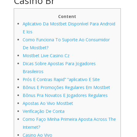
Casino Br
Content
Aplicativo Da Mostbet Disponível Para Android
E Ios
Como Funciona To Suporte Ao Consumidor
De Mostbet?
Mostbet Live Casino Cz
Dicas Sobre Apostas Para Jogadores
Brasileiros
Prós E Contras Rapid” “aplicativo E Site
Bônus E Promoções Regulares Em Mostbet
Bônus Pra Novatos E Jogadores Regulares
Apostas Ao Vivo Mostbet
Verificação De Conta
Como Faço Minha Primeira Aposta Across The
Internet?
Casino Ao Vivo