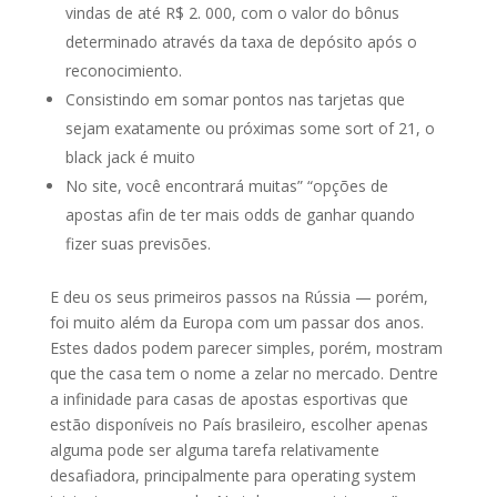
vindas de até R$ 2. 000, com o valor do bônus
determinado através da taxa de depósito após o
reconocimiento.
Consistindo em somar pontos nas tarjetas que
sejam exatamente ou próximas some sort of 21, o
black jack é muito
No site, você encontrará muitas” “opções de
apostas afin de ter mais odds de ganhar quando
fizer suas previsões.
E deu os seus primeiros passos na Rússia — porém,
foi muito além da Europa com um passar dos anos.
Estes dados podem parecer simples, porém, mostram
que the casa tem o nome a zelar no mercado. Dentre
a infinidade para casas de apostas esportivas que
estão disponíveis no País brasileiro, escolher apenas
alguma pode ser alguma tarefa relativamente
desafiadora, principalmente para operating system