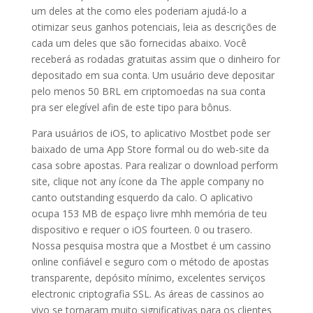
um deles at the como eles poderiam ajudá-lo a
otimizar seus ganhos potenciais, leia as descrições de
cada um deles que são fornecidas abaixo. Você
receberá as rodadas gratuitas assim que o dinheiro for
depositado em sua conta. Um usuário deve depositar
pelo menos 50 BRL em criptomoedas na sua conta
pra ser elegível afin de este tipo para bônus.
Para usuários de iOS, to aplicativo Mostbet pode ser
baixado de uma App Store formal ou do web-site da
casa sobre apostas. Para realizar o download perform
site, clique not any ícone da The apple company no
canto outstanding esquerdo da calo. O aplicativo
ocupa 153 MB de espaço livre mhh memória de teu
dispositivo e requer o iOS fourteen. 0 ou trasero.
Nossa pesquisa mostra que a Mostbet é um cassino
online confiável e seguro com o método de apostas
transparente, depósito mínimo, excelentes serviços
electronic criptografia SSL. As áreas de cassinos ao
vivo se tornaram muito significativas para os clientes