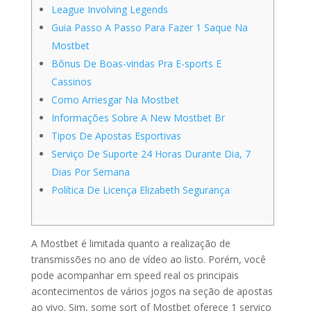
League Involving Legends
Guia Passo A Passo Para Fazer 1 Saque Na
Mostbet
Bônus De Boas-vindas Pra E-sports E
Cassinos
Como Arriesgar Na Mostbet
Informações Sobre A New Mostbet Br
Tipos De Apostas Esportivas
Serviço De Suporte 24 Horas Durante Dia, 7
Dias Por Semana
Política De Licença Elizabeth Segurança
A Mostbet é limitada quanto a realização de
transmissões no ano de vídeo ao listo. Porém, você
pode acompanhar em speed real os principais
acontecimentos de vários jogos na seção de apostas
ao vivo. Sim, some sort of Mostbet oferece 1 serviço