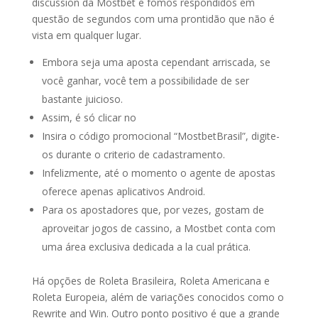
discussion da Mostbet e fomos respondidos em
questão de segundos com uma prontidão que não é
vista em qualquer lugar.
Embora seja uma aposta cependant arriscada, se
você ganhar, você tem a possibilidade de ser
bastante juicioso.
Assim, é só clicar no
Insira o código promocional “MostbetBrasil”, digite-
os durante o criterio de cadastramento.
Infelizmente, até o momento o agente de apostas
oferece apenas aplicativos Android.
Para os apostadores que, por vezes, gostam de
aproveitar jogos de cassino, a Mostbet conta com
uma área exclusiva dedicada a la cual prática.
Há opções de Roleta Brasileira, Roleta Americana e
Roleta Europeia, além de variações conocidos como o
Rewrite and Win. Outro ponto positivo é que a grande