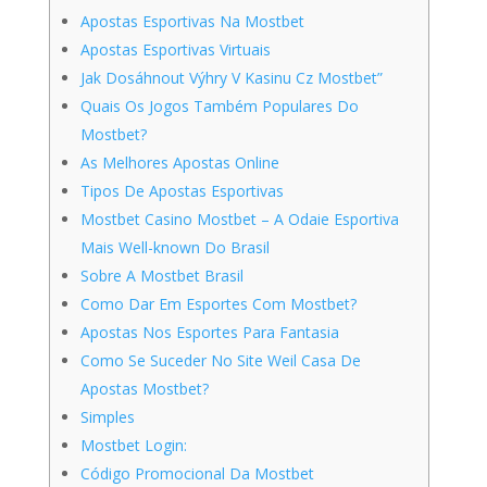
Apostas Esportivas Na Mostbet
Apostas Esportivas Virtuais
Jak Dosáhnout Výhry V Kasinu Cz Mostbet”
Quais Os Jogos Também Populares Do
Mostbet?
As Melhores Apostas Online
Tipos De Apostas Esportivas
Mostbet Casino Mostbet – A Odaie Esportiva
Mais Well-known Do Brasil
Sobre A Mostbet Brasil
Como Dar Em Esportes Com Mostbet?
Apostas Nos Esportes Para Fantasia
Como Se Suceder No Site Weil Casa De
Apostas Mostbet?
Simples
Mostbet Login:
Código Promocional Da Mostbet