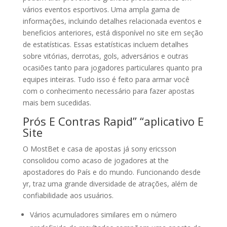
vários eventos esportivos. Uma ampla gama de
informações, incluindo detalhes relacionada eventos e
beneficios anteriores, está disponível no site em seção
de estatísticas. Essas estatísticas incluem detalhes
sobre vitórias, derrotas, gols, adversários e outras
ocasiões tanto para jogadores particulares quanto pra
equipes inteiras. Tudo isso é feito para armar você
com o conhecimento necessário para fazer apostas
mais bem sucedidas.
Prós E Contras Rapid” “aplicativo E
Site
O MostBet e casa de apostas já sony ericsson
consolidou como acaso de jogadores at the
apostadores do País e do mundo. Funcionando desde
yr, traz uma grande diversidade de atrações, além de
confiabilidade aos usuários.
Vários acumuladores similares em o número