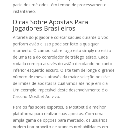
parte dos métodos têm tempo de processamento
instantâneo.
Dicas Sobre Apostas Para
Jogadores Brasileiros
A tarefa do jogador é coletar saques durante o vôo
perform avião e isso pode ser feito a qualquer
momento. O campo sobre jogo está simply no estilo
de uma tela do controlador de tráfego aéreo. Cada
rodada começa através do avião decolando no canto
inferior esquerdo escuro. O site tem de longe o grande
número de mesas através da maior seleção possível
de limites de apostas la cual vimos até hoje em dia.
Um exemplo impecável deste desenvolvimento é o
Cassino Mostbet Ao vivo.
Para os fãs sobre esportes, a Mostbet é a melhor
plataforma para realizar suas apostas. Com uma
ampla gama de opções para mercado, os usuários
podem tirar proveito de grandes probabilidades em