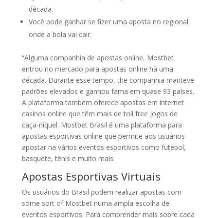
década.
Você pode ganhar se fizer uma aposta no regional
onde a bola vai cair.
“Alguma companhia de apostas online, Mostbet
entrou no mercado para apostas online há uma
década. Durante esse tempo, the companhia manteve
padrões elevados e ganhou fama em quase 93 países.
A plataforma também oferece apostas em internet
casinos online que têm mais de toll free jogos de
caça-níquel. Mostbet Brasil é uma plataforma para
apostas esportivas online que permite aos usuários
apostar na vários eventos esportivos como futebol,
basquete, tênis e muito mais.
Apostas Esportivas Virtuais
Os usuários do Brasil podem realizar apostas com
some sort of Mostbet numa ampla escolha de
eventos esportivos. Para comprender mais sobre cada