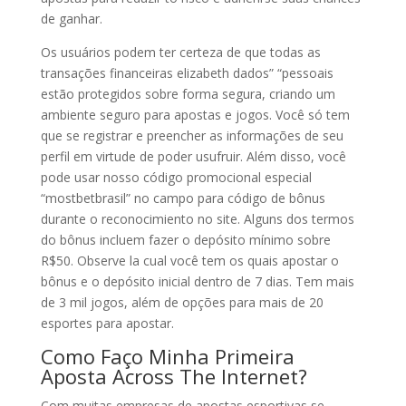
de ganhar.
Os usuários podem ter certeza de que todas as
transações financeiras elizabeth dados” “pessoais
estão protegidos sobre forma segura, criando um
ambiente seguro para apostas e jogos. Você só tem
que se registrar e preencher as informações de seu
perfil em virtude de poder usufruir. Além disso, você
pode usar nosso código promocional especial
“mostbetbrasil” no campo para código de bônus
durante o reconocimiento no site. Alguns dos termos
do bônus incluem fazer o depósito mínimo sobre
R$50. Observe la cual você tem os quais apostar o
bônus e o depósito inicial dentro de 7 dias. Tem mais
de 3 mil jogos, além de opções para mais de 20
esportes para apostar.
Como Faço Minha Primeira
Aposta Across The Internet?
Com muitas empresas de apostas esportivas se