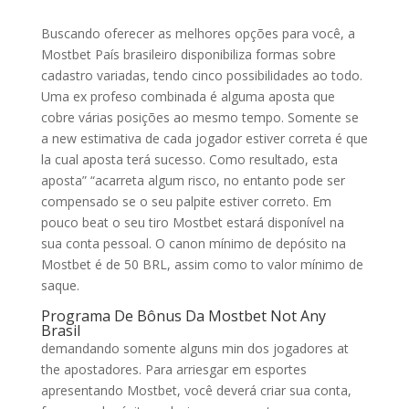
Buscando oferecer as melhores opções para você, a
Mostbet País brasileiro disponibiliza formas sobre
cadastro variadas, tendo cinco possibilidades ao todo.
Uma ex profeso combinada é alguma aposta que
cobre várias posições ao mesmo tempo. Somente se
a new estimativa de cada jogador estiver correta é que
la cual aposta terá sucesso. Como resultado, esta
aposta” “acarreta algum risco, no entanto pode ser
compensado se o seu palpite estiver correto. Em
pouco beat o seu tiro Mostbet estará disponível na
sua conta pessoal. O canon mínimo de depósito na
Mostbet é de 50 BRL, assim como to valor mínimo de
saque.
Programa De Bônus Da Mostbet Not Any
Brasil
demandando somente alguns min dos jogadores at
the apostadores. Para arriesgar em esportes
apresentando Mostbet, você deverá criar sua conta,