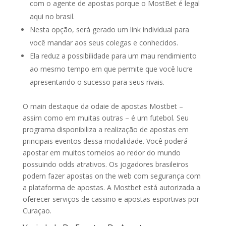
com o agente de apostas porque o MostBet é legal
aqui no brasil.
Nesta opção, será gerado um link individual para
você mandar aos seus colegas e conhecidos.
Ela reduz a possibilidade para um mau rendimiento
ao mesmo tempo em que permite que você lucre
apresentando o sucesso para seus rivais.
O main destaque da odaie de apostas Mostbet –
assim como em muitas outras – é um futebol. Seu
programa disponibiliza a realização de apostas em
principais eventos dessa modalidade. Você poderá
apostar em muitos torneios ao redor do mundo
possuindo odds atrativos. Os jogadores brasileiros
podem fazer apostas on the web com segurança com
a plataforma de apostas. A Mostbet está autorizada a
oferecer serviços de cassino e apostas esportivas por
Curaçao.