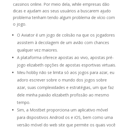
cassinos online. Por meio dela, while empresas dão
dicas e ajudam aos seus usuários a buscarem ajudo
problema tenham tendo algum problema de vício com
o jogo.
O Aviator é um jogo de colisão na que os jogadores
assistem à decolagem de um avião com chances
qualquer vez maiores.
A plataforma oferece apostas ao vivo, apostas pré-
jogo elizabeth opções de apostas esportivas virtuais.
Meu hobby não se limita só aos jogos para azar, eu
adoro escrever sobre o mundo dos jogos sobre
azar, suas complexidades e estratégias, um que faz
dele minha paixão elizabeth profissão ao mesmo
tempo.
Sim, a Mostbet proporciona um aplicativo móvel
para dispositivos Android os e iOS, bem como uma
versão móvel do web site que permite os quais você