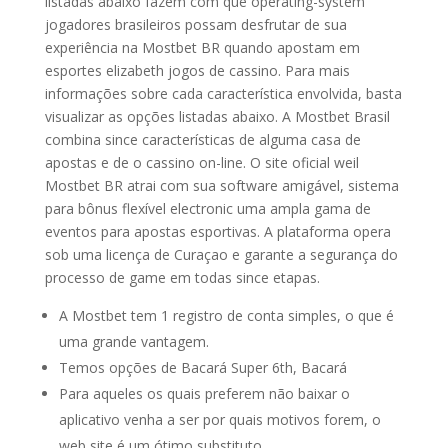
listadas abaixo fazem com que operating-system
jogadores brasileiros possam desfrutar de sua
experiência na Mostbet BR quando apostam em
esportes elizabeth jogos de cassino. Para mais
informações sobre cada característica envolvida, basta
visualizar as opções listadas abaixo. A Mostbet Brasil
combina since características de alguma casa de
apostas e de o cassino on-line. O site oficial weil
Mostbet BR atrai com sua software amigável, sistema
para bônus flexível electronic uma ampla gama de
eventos para apostas esportivas. A plataforma opera
sob uma licença de Curaçao e garante a segurança do
processo de game em todas since etapas.
A Mostbet tem 1 registro de conta simples, o que é
uma grande vantagem.
Temos opções de Bacará Super 6th, Bacará
Para aqueles os quais preferem não baixar o
aplicativo venha a ser por quais motivos forem, o
web site é um ótimo substituto.