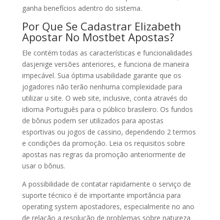
ganha benefícios adentro do sistema.
Por Que Se Cadastrar Elizabeth
Apostar No Mostbet Apostas?
Ele contém todas as características e funcionalidades
dasjenige versões anteriores, e funciona de maneira
impecável. Sua óptima usabilidade garante que os
jogadores não terão nenhuma complexidade para
utilizar u site. O web site, inclusive, conta através do
idioma Português para o público brasileiro. Os fundos
de bônus podem ser utilizados para apostas
esportivas ou jogos de cassino, dependendo 2 termos
e condições da promoção. Leia os requisitos sobre
apostas nas regras da promoção anteriormente de
usar o bônus.
A possibilidade de contatar rapidamente o serviço de
suporte técnico é de importante importância para
operating system apostadores, especialmente no ano
de relação a resolução de problemas sobre natureza