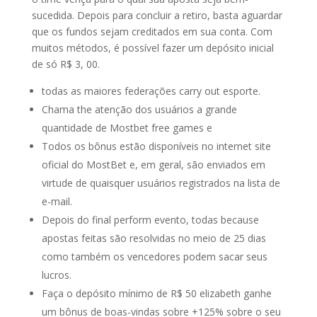
sucedida. Depois para concluir a retiro, basta aguardar
que os fundos sejam creditados em sua conta. Com
muitos métodos, é possível fazer um depósito inicial
de só R$ 3, 00.
todas as maiores federações carry out esporte.
Chama the atenção dos usuários a grande
quantidade de Mostbet free games e
Todos os bônus estão disponíveis no internet site
oficial do MostBet e, em geral, são enviados em
virtude de quaisquer usuários registrados na lista de
e-mail.
Depois do final perform evento, todas because
apostas feitas são resolvidas no meio de 25 dias
como também os vencedores podem sacar seus
lucros.
Faça o depósito mínimo de R$ 50 elizabeth ganhe
um bônus de boas-vindas sobre +125% sobre o seu