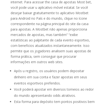
internet. Para acessar the casa de apostas Most bet,
você pode usar u aplicativo móvel estatal. Se você
desejar baixar gratuitamente to aplicativo Mostbet
para Android no País e do mundo, clique no ícone
correspondente na página principal do site da casa
para apostas. A Mostbet não apenas proporciona
mercados de apostas, mas também” “exibe
estatísticas ao palpitante de cada evento esportivo,
com beneficios atualizados instantaneamente. Isso
permite que os jogadores analisem suas apostas de
forma prática, sem conseguir que procurar
informações em outros web sites.
Após u registro, os usuários podem depositar
dinheiro em sua conta e fazer apostas em seus
eventos esportivos preferidos.
Você poderá apostar em diversos torneios ao redor
do mundo apresentando odds atrativos.
Esta forma para depósito tem pontos positivos bem