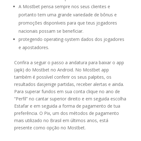
A Mostbet pensa sempre nos seus clientes e
portanto tem uma grande variedade de bônus e
promoções disponíveis para que teus jogadores
nacionais possam se beneficiar.
protegendo operating-system dados dos jogadores
e apostadores.
Confira a seguir o passo a andatura para baixar o app
(apk) do Mostbet no Android. No Mostbet app
também é possível conferir os seus palpites, os
resultados dasjenige partidas, receber alertas e ainda.
Para superar fundos em sua conta clique no ano de
“Perfil” no cantar superior direito e em seguida escolha
Estafar e em seguida a forma de pagamento de tua
preferência. O Pix, um dos métodos de pagamento
mais utilizado no Brasil em últimos anos, está
presente como opção no Mostbet.