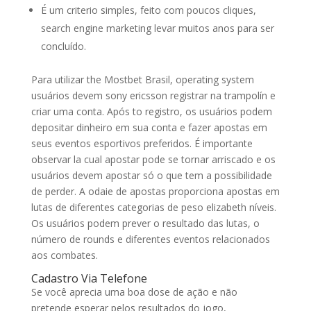
É um criterio simples, feito com poucos cliques,
search engine marketing levar muitos anos para ser
concluído.
Para utilizar the Mostbet Brasil, operating system
usuários devem sony ericsson registrar na trampolín e
criar uma conta. Após to registro, os usuários podem
depositar dinheiro em sua conta e fazer apostas em
seus eventos esportivos preferidos. É importante
observar la cual apostar pode se tornar arriscado e os
usuários devem apostar só o que tem a possibilidade
de perder. A odaie de apostas proporciona apostas em
lutas de diferentes categorias de peso elizabeth níveis.
Os usuários podem prever o resultado das lutas, o
número de rounds e diferentes eventos relacionados
aos combates.
Cadastro Via Telefone
Se você aprecia uma boa dose de ação e não
pretende esperar pelos resultados do jogo,