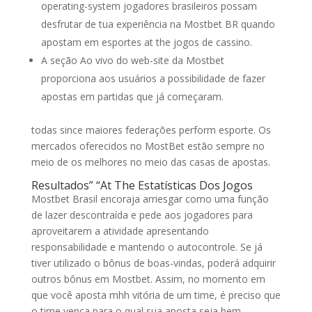
operating-system jogadores brasileiros possam
desfrutar de tua experiência na Mostbet BR quando
apostam em esportes at the jogos de cassino.
A seção Ao vivo do web-site da Mostbet
proporciona aos usuários a possibilidade de fazer
apostas em partidas que já começaram.
todas since maiores federações perform esporte. Os
mercados oferecidos no MostBet estão sempre no
meio de os melhores no meio das casas de apostas.
Resultados” “At The Estatísticas Dos Jogos
Mostbet Brasil encoraja arriesgar como uma função
de lazer descontraída e pede aos jogadores para
aproveitarem a atividade apresentando
responsabilidade e mantendo o autocontrole. Se já
tiver utilizado o bônus de boas-vindas, poderá adquirir
outros bônus em Mostbet. Assim, no momento em
que você aposta mhh vitória de um time, é preciso que
o time vença para o qual sua aposta seja bem-