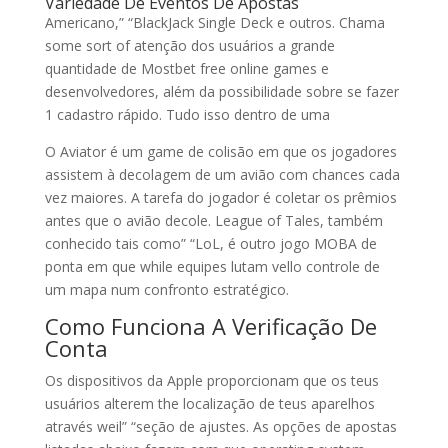
Variedade De Eventos De Apostas
Americano,” “BlackJack Single Deck e outros. Chama
some sort of atenção dos usuários a grande
quantidade de Mostbet free online games e
desenvolvedores, além da possibilidade sobre se fazer
1 cadastro rápido. Tudo isso dentro de uma
O Aviator é um game de colisão em que os jogadores
assistem à decolagem de um avião com chances cada
vez maiores. A tarefa do jogador é coletar os prêmios
antes que o avião decole. League of Tales, também
conhecido tais como” “LoL, é outro jogo MOBA de
ponta em que while equipes lutam vello controle de
um mapa num confronto estratégico.
Como Funciona A Verificação De
Conta
Os dispositivos da Apple proporcionam que os teus
usuários alterem the localização de teus aparelhos
através weil” “seção de ajustes. As opções de apostas