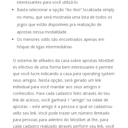
interessantes para você utilizá-lo.
Basta selecionar a opção “Ao Vivo” localizada simply
no menu, que será mostrada uma lista de todos os
jogos que estão disponíveis pra realização de
apostas nessa modalidade.
Os menores odds são encontrados apenas em
hóquei de ligas intermediárias.
O sistema de afiliados da casa sobre apostas Mostbet
es efectivo de uma forma bem interessante e permite
que você lucre indicando a casa para operating system
seus amigos. Nesta opção, será gerado um link
individual para você mandar aos seus amigos e
conhecidos. Para cada cadastro feito através do teu
link de acesso, você ganhará 1 “amigo” na odaie de
apostas – este amigo é a pessoa o qual se cadastrou
vello seu link. Você pode trazer um número ilimitado
para pessoas para adentro do Mostbet at the, para
cada cadastro realizado através perform seu link, você