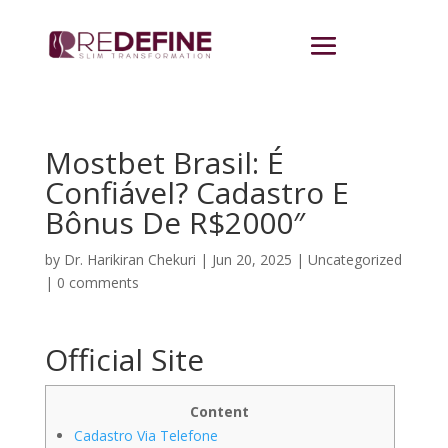
Mostbet Brasil: É
Confiável? Cadastro E
Bônus De R$2000″
by
Dr. Harikiran Chekuri
|
Jun 20, 2025
|
Uncategorized
|
0 comments
Official Site
Content
Cadastro Via Telefone