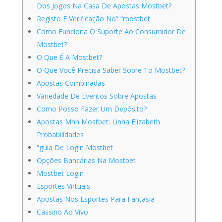
Dos Jogos Na Casa De Apostas Mostbet?
Registo E Verificação No” “mostbet
Como Funciona O Suporte Ao Consumidor De
Mostbet?
O Que É A Mostbet?
O Que Você Precisa Saber Sobre To Mostbet?
Apostas Combinadas
Variedade De Eventos Sobre Apostas
Como Posso Fazer Um Depósito?
Apostas Mhh Mostbet: Linha Elizabeth
Probabilidades
“guia De Login Mostbet
Opções Bancárias Na Mostbet
Mostbet Login
Esportes Virtuais
Apostas Nos Esportes Para Fantasia
Cassino Ao Vivo