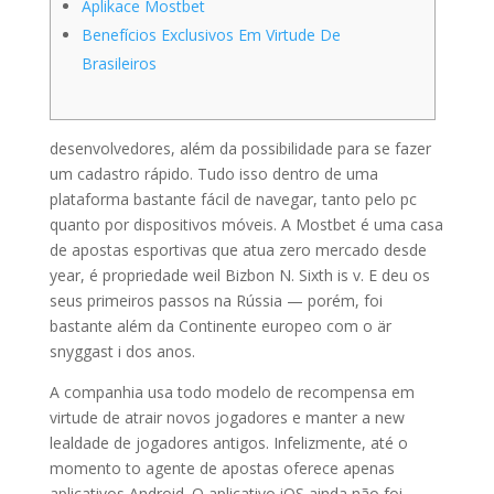
Aplikace Mostbet
Benefícios Exclusivos Em Virtude De
Brasileiros
desenvolvedores, além da possibilidade para se fazer
um cadastro rápido. Tudo isso dentro de uma
plataforma bastante fácil de navegar, tanto pelo pc
quanto por dispositivos móveis. A Mostbet é uma casa
de apostas esportivas que atua zero mercado desde
year, é propriedade weil Bizbon N. Sixth is v. E deu os
seus primeiros passos na Rússia — porém, foi
bastante além da Continente europeo com o är
snyggast i dos anos.
A companhia usa todo modelo de recompensa em
virtude de atrair novos jogadores e manter a new
lealdade de jogadores antigos. Infelizmente, até o
momento to agente de apostas oferece apenas
aplicativos Android. O aplicativo iOS ainda não foi