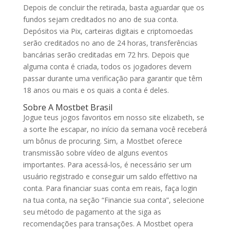
Depois de concluir the retirada, basta aguardar que os
fundos sejam creditados no ano de sua conta.
Depósitos via Pix, carteiras digitais e criptomoedas
serão creditados no ano de 24 horas, transferências
bancárias serão creditadas em 72 hrs. Depois que
alguma conta é criada, todos os jogadores devem
passar durante uma verificação para garantir que têm
18 anos ou mais e os quais a conta é deles.
Sobre A Mostbet Brasil
Jogue teus jogos favoritos em nosso site elizabeth, se
a sorte lhe escapar, no início da semana você receberá
um bônus de procuring. Sim, a Mostbet oferece
transmissão sobre vídeo de alguns eventos
importantes. Para acessá-los, é necessário ser um
usuário registrado e conseguir um saldo effettivo na
conta. Para financiar suas conta em reais, faça login
na tua conta, na seção “Financie sua conta”, selecione
seu método de pagamento at the siga as
recomendações para transações. A Mostbet opera