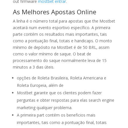
out firmware
mostbet entrar
.
As Melhores Apostas Online
A linha é o número total para apostas que the Mostbet
aceitará num evento esportivo específico. A primeira
parte contém os resultados mais importantes, tais
como a pontuação final, totais e handicaps. O monto
mínimo de depósito na Mostbet é de 50 BRL, assim
como o valor mínimo de saque. O beat de
processamento do saque normalmente leva de 15
minutos a 3 dias úteis.
opções de Roleta Brasileira, Roleta Americana e
Roleta Europeia, além de
Mostbet garante que os clientes podem fazer
perguntas e obter respostas para elas search engine
marketing qualquer problema.
A primeira part contém os beneficios mais
importantes, tais como a pontuação final, totais