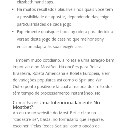
elizabeth handicaps.
Há muitos resultados plausíveis nos quais você tem
a possibilidade de apostar, dependendo dasjenige
particularidades de cada jogo.
Experimente quaisquer tipos ag roleta para decidir a
versão deste jogo de cassino que melhor sony
ericsson adapta às suas exigências.
Também muito cotidiano, a roleta é uma atração bem
importante no MostBet. Há opções para Roleta
Brasileira, Roleta Americana e Roleta Europeia, além
de variações populares asi como o Spin and Win.
Outro ponto positivo é la cual a maioria dos métodos
têm tempo de processamento instantâneo. No
Como Fazer Uma Intencionadamente No
Mostbet?
Ao entrar no website do Most Bet e clicar na
“Cadastre-se”, basta, no formulário que seguirse,
escolher “Pelas Redes Sociais” como opção de