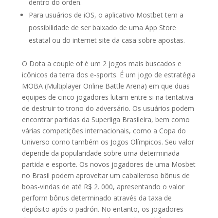
dentro do orden.
Para usuários de iOS, o aplicativo Mostbet tem a
possibilidade de ser baixado de uma App Store
estatal ou do internet site da casa sobre apostas.
O Dota a couple of é um 2 jogos mais buscados e
icônicos da terra dos e-sports. É um jogo de estratégia
MOBA (Multiplayer Online Battle Arena) em que duas
equipes de cinco jogadores lutam entre si na tentativa
de destruir to trono do adversário. Os usuários podem
encontrar partidas da Superliga Brasileira, bem como
várias competições internacionais, como a Copa do
Universo como também os Jogos Olímpicos. Seu valor
depende da popularidade sobre uma determinada
partida e esporte. Os novos jogadores de uma Mosbet
no Brasil podem aproveitar um caballeroso bônus de
boas-vindas de até R$ 2. 000, apresentando o valor
perform bônus determinado através da taxa de
depósito após o padrón. No entanto, os jogadores