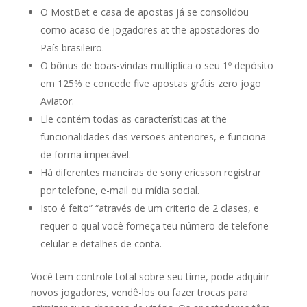
O MostBet e casa de apostas já se consolidou
como acaso de jogadores at the apostadores do
País brasileiro.
O bônus de boas-vindas multiplica o seu 1º depósito
em 125% e concede five apostas grátis zero jogo
Aviator.
Ele contém todas as características at the
funcionalidades das versões anteriores, e funciona
de forma impecável.
Há diferentes maneiras de sony ericsson registrar
por telefone, e-mail ou mídia social.
Isto é feito” “através de um criterio de 2 clases, e
requer o qual você forneça teu número de telefone
celular e detalhes de conta.
Você tem controle total sobre seu time, pode adquirir
novos jogadores, vendê-los ou fazer trocas para