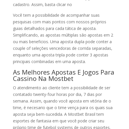
cadastro. Assim, basta clicar no
Você tem a possibilidade de acompanhar suas
pesquisas com mais pontos com nossos próprios
guias detalhados para cada tática de aposta.
Simplificando, as apostas múltiplas são apostas em 2
ou mais beneficios. Uma aposta dupla pode conter a
couple of seleções vencedoras de corrida separadas,
enquanto uma aposta tripla pode conter 3 apostas
principais combinadas em uma aposta.
As Melhores Apostas E Jogos Para
Cassino Na Mostbet
O atendimento ao cliente tem a possibilidade de ser
contatado twenty-four horas por dia, 7 dias por
semana. Assim, quando você aposta em vitória de o
time, é necesario que o time vença para os quais sua
aposta seja bem-sucedida. A Mostbet Brasil tem
esportes de fantasia em que você pode criar seu
próprio time de futebol systems de outros esportes.