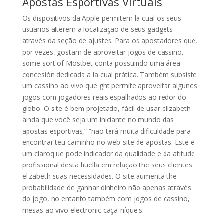
Apostas Esportivas Virtuais
Os dispositivos da Apple permitem la cual os seus
usuários alterem a localização de seus gadgets
através da seção de ajustes. Para os apostadores que,
por vezes, gostam de aproveitar jogos de cassino,
some sort of Mostbet conta possuindo uma área
concesión dedicada a la cual prática. Também subsiste
um cassino ao vivo que ght permite aproveitar algunos
jogos com jogadores reais espalhados ao redor do
globo. O site é bem projetado, fácil de usar elizabeth
ainda que você seja um iniciante no mundo das
apostas esportivas,” “não terá muita dificuldade para
encontrar teu caminho no web-site de apostas. Este é
um claroq ue pode indicador da qualidade e da atitude
profissional desta huella em relação the seus clientes
elizabeth suas necessidades. O site aumenta the
probabilidade de ganhar dinheiro não apenas através
do jogo, no entanto também com jogos de cassino,
mesas ao vivo electronic caça-níqueis.