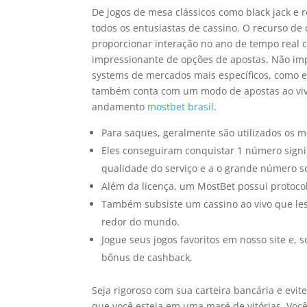
De jogos de mesa clássicos como black jack e r
todos os entusiastas de cassino. O recurso de
proporcionar interação no ano de tempo real c
impressionante de opções de apostas. Não impo
systems de mercados mais específicos, como eS
também conta com um modo de apostas ao vivo
andamento
mostbet brasil
.
Para saques, geralmente são utilizados os 
Eles conseguiram conquistar 1 número signif
qualidade do serviço e a o grande número s
Além da licença, um MostBet possui protocol
Também subsiste um cassino ao vivo que les
redor do mundo.
Jogue seus jogos favoritos em nosso site e, 
bônus de cashback.
Seja rigoroso com sua carteira bancária e ev
que você esteja em uma maré de vitórias. Você