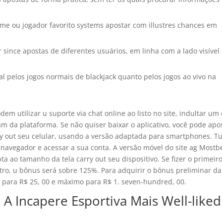
me ou jogador favorito systems apostar com illustres chances em
 since apostas de diferentes usuários, em linha com a lado visíve
 pelos jogos normais de blackjack quanto pelos jogos ao vivo na
em utilizar u suporte via chat online ao listo no site, indultar um 
am da plataforma. Se não quiser baixar o aplicativo, você pode apo
ry out seu celular, usando a versão adaptada para smartphones. T
eu navegador e acessar a sua conta. A versão móvel do site ag Mostb
ta ao tamanho da tela carry out seu dispositivo. Se fizer o primeir
tro, u bônus será sobre 125%. Para adquirir o bônus preliminar da
o para R$ 25, 00 e máximo para R$ 1. seven-hundred, 00.
A Incapere Esportiva Mais Well-liked