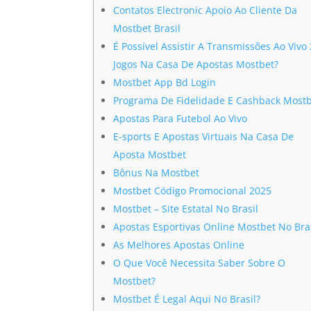
Contatos Electronic Apoio Ao Cliente Da
Mostbet Brasil
É Possível Assistir A Transmissões Ao Vivo 
Jogos Na Casa De Apostas Mostbet?
Mostbet App Bd Login
Programa De Fidelidade E Cashback Most
Apostas Para Futebol Ao Vivo
E-sports E Apostas Virtuais Na Casa De
Aposta Mostbet
Bônus Na Mostbet
Mostbet Código Promocional 2025
Mostbet – Site Estatal No Brasil
Apostas Esportivas Online Mostbet No Bra
As Melhores Apostas Online
O Que Você Necessita Saber Sobre O
Mostbet?
Mostbet É Legal Aqui No Brasil?