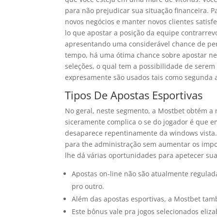
para não prejudicar sua situação financeira. P
novos negócios e manter novos clientes satisfe
lo que apostar a posição da equipe contrarrev
apresentando uma considerável chance de pe
tempo, há uma ótima chance sobre apostar ne
seleções, o qual tem a possibilidade de serem
expresamente são usados tais como segunda 
Tipos De Apostas Esportivas
No geral, neste segmento, a Mostbet obtém a ma
siceramente complica o se do jogador é que e
desaparece repentinamente da windows vista. H
para the administração sem aumentar os impos
lhe dá várias oportunidades para apetecer sua 
Apostas on-line não são atualmente regulada
pro outro.
Além das apostas esportivas, a Mostbet ta
Este bônus vale pra jogos selecionados eliz