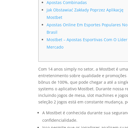
Apostas Combinadas
Jak Obstawiać Zakłady Poprzez Aplikację
Mostbet
Apostas Online Em Esportes Populares No
Brasil
Mostbet – Apostas Esportivas Com O Líder
Mercado
Com 14 anos simply no setor, a Mostbet é uma
entretenimento sobre qualidade e promoções 
bônus de 100%, que pode chegar a até a single.
systems o aplicativo Mostbet. Durante nossa r
incluindo jogos de mesa, slot machines e jogo
seleção 2 jogos está em constante mudança, p
A Mostbet é conhecida durante sua segurança
confidencialidade.
Isso permite que os jogadores analisem suas