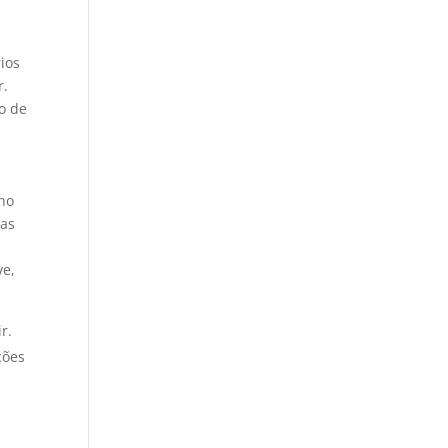
ios
r.
o de
 no
 as
ve,
r.
ções