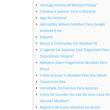
Obsługa Klienta W Mostbet Polska”
Comece A Ganhar Com A Mostbet
App No Android
Aplicações Móveis Mostbet Para Google
Android E Ios
Esporte
Bónus E Promoções Em Mostbet Pt
O Agente De Apostas Está Disponível Para
Dispositivos Móveis?
Métodos Sobre Pagamento Mostbet Zero
Brasil
Como Acessar A Mostbet Pelo Site Móvel
Cassino Ao Vivo
Variedade De Eventos Para Apostas
Como Se Suceder No Site De Uma Casa De
Apostas Mostbet?
Registro De Conta Mostbet No Brasil