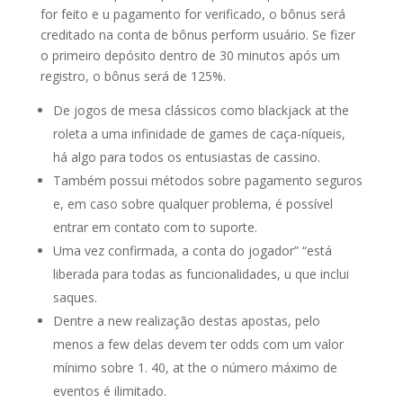
for feito e u pagamento for verificado, o bônus será
creditado na conta de bônus perform usuário. Se fizer
o primeiro depósito dentro de 30 minutos após um
registro, o bônus será de 125%.
De jogos de mesa clássicos como blackjack at the
roleta a uma infinidade de games de caça-níqueis,
há algo para todos os entusiastas de cassino.
Também possui métodos sobre pagamento seguros
e, em caso sobre qualquer problema, é possível
entrar em contato com to suporte.
Uma vez confirmada, a conta do jogador” “está
liberada para todas as funcionalidades, u que inclui
saques.
Dentre a new realização destas apostas, pelo
menos a few delas devem ter odds com um valor
mínimo sobre 1. 40, at the o número máximo de
eventos é ilimitado.