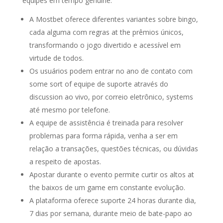
equipes em tempo genuine.
A Mostbet oferece diferentes variantes sobre bingo,
cada alguma com regras at the prêmios únicos,
transformando o jogo divertido e acessível em
virtude de todos.
Os usuários podem entrar no ano de contato com
some sort of equipe de suporte através do
discussion ao vivo, por correio eletrônico, systems
até mesmo por telefone.
A equipe de assistência é treinada para resolver
problemas para forma rápida, venha a ser em
relação a transações, questões técnicas, ou dúvidas
a respeito de apostas.
Apostar durante o evento permite curtir os altos at
the baixos de um game em constante evolução.
A plataforma oferece suporte 24 horas durante dia,
7 dias por semana, durante meio de bate-papo ao