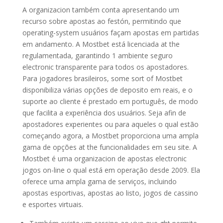
A organizacion também conta apresentando um
recurso sobre apostas ao festón, permitindo que
operating-system usuários façam apostas em partidas
em andamento. A Mostbet está licenciada at the
regulamentada, garantindo 1 ambiente seguro
electronic transparente para todos os apostadores.
Para jogadores brasileiros, some sort of Mostbet
disponibiliza várias opções de deposito em reais, e o
suporte ao cliente é prestado em português, de modo
que facilita a experiência dos usuários. Seja afin de
apostadores experientes ou para aqueles o qual estão
começando agora, a Mostbet proporciona uma ampla
gama de opções at the funcionalidades em seu site. A
Mostbet é uma organizacion de apostas electronic
jogos on-line o qual está em operação desde 2009. Ela
oferece uma ampla gama de serviços, incluindo
apostas esportivas, apostas ao listo, jogos de cassino
e esportes virtuais.