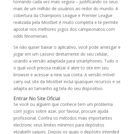
tornando cada vez mais segura – justificando os seus
mais de um milhão de usuários ao redor do mundo. A
cobertura da Champions League e Premier League
realizada pela Mostbet é muito completa e te permite
apostar nos melhores jogos dos campeonatos com
odds fenomenais.
Se não quiser baixar o aplicativo, você pode arriesgar e
jogar em um cassino diretamente do seu celular,
usando a versão adaptada para smartphones. Tudo o
o qual você precisa realizar é abrir to site em seu
browser e acessar a new sua conta. A versão móvel
carry out site da Mostbet inclui quaisquer recursos e se
adapta ao tamanho ag tela do seu dispositivo.
Entrar No Site Oficial
Se você ou alguém que conhece tem um problema
com jogos sobre azar, por favour, procure ajuda
profissional. Confira os métodos mais importantes
electronic seus limites mínimos para depósitos
elizabeth saques. Depois os quais o depósito intended