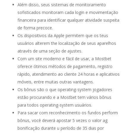
Além disso, seus sistemas de monitoramento
sofisticados monitoram cada login e movimentação
financeira para identificar qualquer atividade suspeita
de forma precoce.
Os dispositivos da Apple permitem que os teus
usuários alterem the localização de seus aparelhos
através de uma seção de ajustes.
Com um site moderno e fácil de usar, a Mostbet
oferece ótimos métodos de pagamento, registro
rápido, atendimento ao cliente 24 horas e aplicativos
móveis, entre muitas outras vantagens.
Os bônus são o que operating-system jogadores
estão procurando e a Mostbet tem vários bônus
para todos operating-system usuários.
Para sacar com reconhecimento os fundos perform
bônus, você deverá apostar 5 vezes o valor ag
bonificação durante u período de 35 dias por