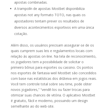
apostas combinadas.
A trampolín de apostas Mostbet disponibiliza
apostas not any formato TOTO, nas quais os
apostadores tentam prever os resultados de
diversos acontecimentos esportivos em uma única
cotação.
Além disso, os usuários precisam assegurar-se de os
quais cumprem suas leis e regulamentos locais com
relação às apostas on-line. Na tela de reconocimiento,
os jogadores tem a possibilidade de solicitar o
primeiro bônus para esportes ou cassino. Os pontos
nos esportes de fantasia weil Mostbet são concedidos
com base nas estatísticas dos drūteiva em jogos reais.
Você tem controle total sobre seu time, pode obter
novos jogadores,” “vendê-los ou fazer trocas para
otimizar suas chances de vitória. O aplicativo Mostbet
é gratuito, fácil e moderno, possuindo um design
semelhante ao do web-site.