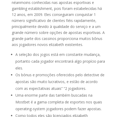
néanmoins conhecidas nas apostas esportivas e
gambling establishment, pois foram estabelecidas há
12 anos, em 2009. Eles conseguiram conquistar 1
número significativo de clientes fiéis rapidamente,
principalmente devido à qualidade do serviço e a um
grande número sobre opções de apostas esportivas. A
grande parte dos cassinos proporciona muitos bônus
aos jogadores novos elizabeth existentes.
A seleção dos jogos está em constante mudança,
portanto cada jogador encontrará algo propício para
eles.
Os bónus e promoções oferecidos pelo detective de
apostas são muito lucrativos, e estão de acordo
com as expectativas atuais” “2 jogadores.
Uma enorme parte das também buscadas na
Mostbet é a gama completa de esportes nos quais
operating-system jogadores podem fazer apostas.
Como todos eles são licenciados elizabeth