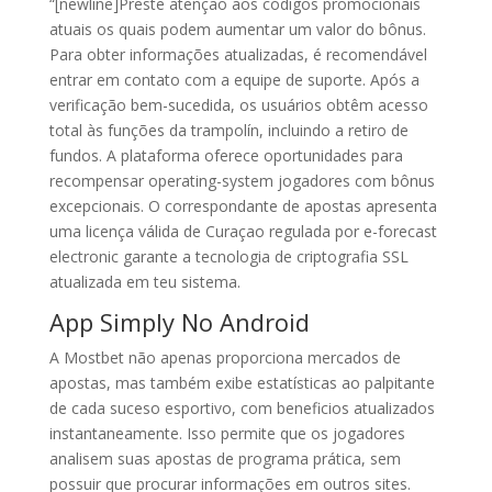
“[newline]Preste atenção aos códigos promocionais
atuais os quais podem aumentar um valor do bônus.
Para obter informações atualizadas, é recomendável
entrar em contato com a equipe de suporte. Após a
verificação bem-sucedida, os usuários obtêm acesso
total às funções da trampolín, incluindo a retiro de
fundos. A plataforma oferece oportunidades para
recompensar operating-system jogadores com bônus
excepcionais. O correspondante de apostas apresenta
uma licença válida de Curaçao regulada por e-forecast
electronic garante a tecnologia de criptografia SSL
atualizada em teu sistema.
App Simply No Android
A Mostbet não apenas proporciona mercados de
apostas, mas também exibe estatísticas ao palpitante
de cada suceso esportivo, com beneficios atualizados
instantaneamente. Isso permite que os jogadores
analisem suas apostas de programa prática, sem
possuir que procurar informações em outros sites.