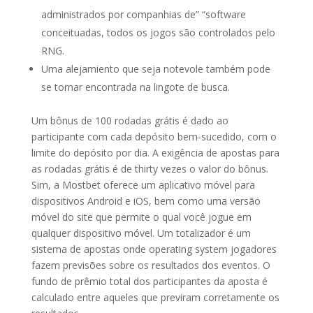
administrados por companhias de” “software
conceituadas, todos os jogos são controlados pelo
RNG.
Uma alejamiento que seja notevole também pode
se tornar encontrada na lingote de busca.
Um bônus de 100 rodadas grátis é dado ao
participante com cada depósito bem-sucedido, com o
limite do depósito por dia. A exigência de apostas para
as rodadas grátis é de thirty vezes o valor do bônus.
Sim, a Mostbet oferece um aplicativo móvel para
dispositivos Android e iOS, bem como uma versão
móvel do site que permite o qual você jogue em
qualquer dispositivo móvel. Um totalizador é um
sistema de apostas onde operating system jogadores
fazem previsões sobre os resultados dos eventos. O
fundo de prêmio total dos participantes da aposta é
calculado entre aqueles que previram corretamente os