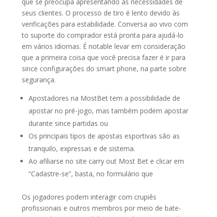
que se preocupa apresentando as necessidades de
seus clientes. O processo de tiro é lento devido às
verificações para estabilidade. Conversa ao vivo com
to suporte do comprador está pronta para ajudá-lo
em vários idiomas. É notable levar em consideração
que a primeira coisa que você precisa fazer é ir para
since configurações do smart phone, na parte sobre
segurança.
Apostadores na MostBet tem a possibilidade de
apostar no pré-jogo, mas também podem apostar
durante since partidas ou
Os principais tipos de apostas esportivas são as
tranquilo, expressas e de sistema.
Ao afiliarse no site carry out Most Bet e clicar em
“Cadastre-se”, basta, no formulário que
Os jogadores podem interagir com crupiês
profissionais e outros membros por meio de bate-