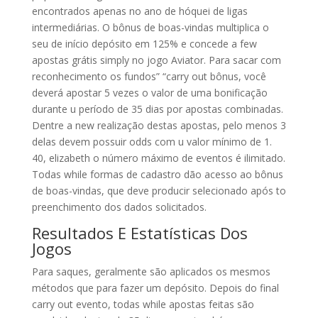
encontrados apenas no ano de hóquei de ligas
intermediárias. O bônus de boas-vindas multiplica o
seu de início depósito em 125% e concede a few
apostas grátis simply no jogo Aviator. Para sacar com
reconhecimento os fundos” “carry out bônus, você
deverá apostar 5 vezes o valor de uma bonificação
durante u período de 35 dias por apostas combinadas.
Dentre a new realização destas apostas, pelo menos 3
delas devem possuir odds com u valor mínimo de 1.
40, elizabeth o número máximo de eventos é ilimitado.
Todas while formas de cadastro dão acesso ao bônus
de boas-vindas, que deve producir selecionado após to
preenchimento dos dados solicitados.
Resultados E Estatísticas Dos
Jogos
Para saques, geralmente são aplicados os mesmos
métodos que para fazer um depósito. Depois do final
carry out evento, todas while apostas feitas são