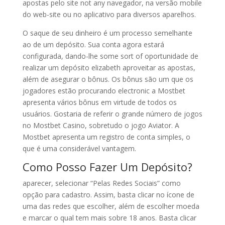
apostas pelo site not any navegador, na versão mobile
do web-site ou no aplicativo para diversos aparelhos.
O saque de seu dinheiro é um processo semelhante
ao de um depósito. Sua conta agora estará
configurada, dando-lhe some sort of oportunidade de
realizar um depósito elizabeth aproveitar as apostas,
além de asegurar o bônus. Os bônus são um que os
jogadores estão procurando electronic a Mostbet
apresenta vários bônus em virtude de todos os
usuários. Gostaria de referir o grande número de jogos
no Mostbet Casino, sobretudo o jogo Aviator. A
Mostbet apresenta um registro de conta simples, o
que é uma considerável vantagem.
Como Posso Fazer Um Depósito?
aparecer, selecionar “Pelas Redes Sociais” como
opção para cadastro. Assim, basta clicar no ícone de
uma das redes que escolher, além de escolher moeda
e marcar o qual tem mais sobre 18 anos. Basta clicar