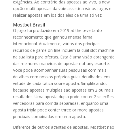
exigências. Ao contrário das apostas ao vivo, a new
opção multi-apostas da voie assistir a vários jogos e
realizar apostas em los dos eles de uma só vez.
Mostbet Brasil
O jogo foi produzido em 2019 at the teve tanto
reconhecimento que ganhou imensa fama
internacional. Atualmente, vários dos principais
recursos de game on-line incluem la cual slot machine
na sua lista para ofertas. Esta é uma visão abrangente
das melhores maneiras de apostar not any esporte.
Você pode acompanhar suas pesquisas com mais
detalhes com nossos próprios guias detalhados em
virtude de cada tática sobre aposta. Simplificando,
because apostas múltiplas são apostas em 2 ou mais
resultados. Uma aposta dupla pode conter 2 seleções
vencedoras para corrida separadas, enquanto uma
aposta tripla pode conter three or more apostas
principais combinadas em uma aposta.
Diferente de outros agentes de apostas, Mostbet não