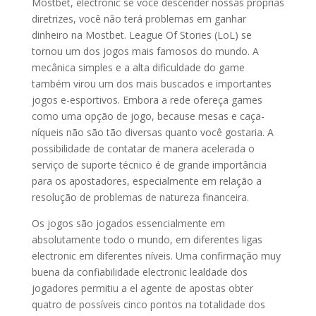
Mostbet, electronic se você descender nossas próprias
diretrizes, você não terá problemas em ganhar
dinheiro na Mostbet. League Of Stories (LoL) se
tornou um dos jogos mais famosos do mundo. A
mecânica simples e a alta dificuldade do game
também virou um dos mais buscados e importantes
jogos e-esportivos. Embora a rede ofereça games
como uma opção de jogo, because mesas e caça-
níqueis não são tão diversas quanto você gostaria. A
possibilidade de contatar de manera acelerada o
serviço de suporte técnico é de grande importância
para os apostadores, especialmente em relação a
resolução de problemas de natureza financeira.
Os jogos são jogados essencialmente em
absolutamente todo o mundo, em diferentes ligas
electronic em diferentes níveis. Uma confirmação muy
buena da confiabilidade electronic lealdade dos
jogadores permitiu a el agente de apostas obter
quatro de possíveis cinco pontos na totalidade dos