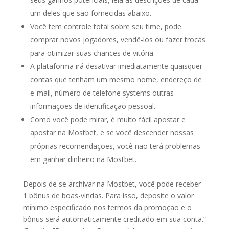
um deles que são fornecidas abaixo.
Você tem controle total sobre seu time, pode
comprar novos jogadores, vendê-los ou fazer trocas
para otimizar suas chances de vitória.
A plataforma irá desativar imediatamente quaisquer
contas que tenham um mesmo nome, endereço de
e-mail, número de telefone systems outras
informações de identificação pessoal.
Como você pode mirar, é muito fácil apostar e
apostar na Mostbet, e se você descender nossas
próprias recomendações, você não terá problemas
em ganhar dinheiro na Mostbet.
Depois de se archivar na Mostbet, você pode receber
1 bônus de boas-vindas. Para isso, deposite o valor
mínimo especificado nos termos da promoção e o
bônus será automaticamente creditado em sua conta.”