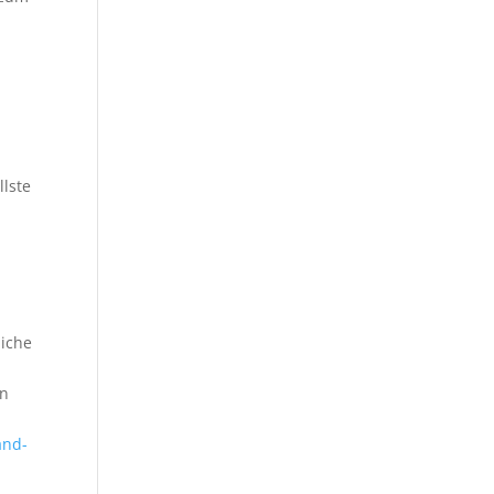
llste
liche
en
and-