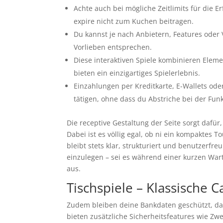
Achte auch bei mögliche Zeitlimits für die
expire nicht zum Kuchen beitragen.
Du kannst je nach Anbietern, Features oder V
Vorlieben entsprechen.
Diese interaktiven Spiele kombinieren Elem
bieten ein einzigartiges Spielerlebnis.
Einzahlungen per Kreditkarte, E-Wallets ode
tätigen, ohne dass du Abstriche bei der Fun
Die receptive Gestaltung der Seite sorgt dafü
Dabei ist es völlig egal, ob ni ein kompaktes 
bleibt stets klar, strukturiert und benutzerfreu
einzulegen – sei es während einer kurzen Wart
aus.
Tischspiele – Klassische 
Zudem bleiben deine Bankdaten geschützt, da
bieten zusätzliche Sicherheitsfeatures wie Zwe