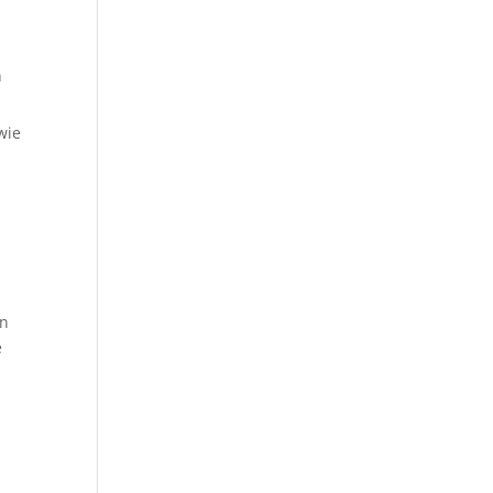
n
wie
en
e