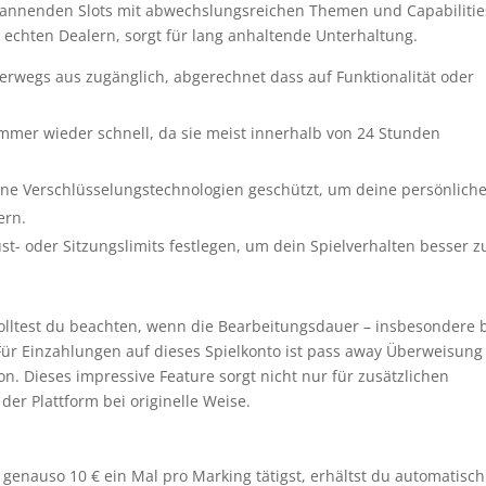
spannenden Slots mit abwechslungsreichen Themen und Capabilitie
 echten Dealern, sorgt für lang anhaltende Unterhaltung.
erwegs aus zugänglich, abgerechnet dass auf Funktionalität oder
mmer wieder schnell, da sie meist innerhalb von 24 Stunden
e Verschlüsselungstechnologien geschützt, um deine persönlich
ern.
st- oder Sitzungslimits festlegen, um dein Spielverhalten besser z
olltest du beachten, wenn die Bearbeitungsdauer – insbesondere 
Für Einzahlungen auf dieses Spielkonto ist pass away Überweisung
. Dieses impressive Feature sorgt nicht nur für zusätzlichen
der Plattform bei originelle Weise.
 genauso 10 € ein Mal pro Marking tätigst, erhältst du automatisch