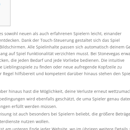
n
es sowohl neuen als auch erfahrenen Spielern leicht, einander
 entdecken. Dank der Touch-Steuerung gestaltet sich das Spiel
Bildschirmen. Alle Spielinhalte passen sich automatisch deinem G
lang auf Spiel Funktionalität verzichten musst. Bei Stonevegas erwa
ken, die jeden Bedarf und jede Vorliebe bedienen. Die intuitive
ne Lieblingsspiele zu finden oder neue aufregende Kopfzeile zu
er Regel hilfsbereit und kompetent darüber hinaus stehen den Spi
ber hinaus hast die Möglichkeit, deine Verluste erneut wettzuma
edingungen wird ebenfalls geschätzt, de uma Spieler genau date
ungen erfüllt werden müssen.
ung ist auch besonders bei Spielern beliebt, die größere Beträg
terdienste nutzen wollen.
ist am unteren Ende jeder Website, wo im übrigen weitere Details