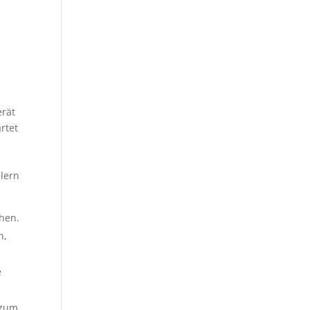
erät
rtet
elern
chen.
n,
e
 zum