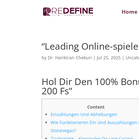
Home
“Leading Online-spiele
by
Dr. Harikiran Chekuri
|
Jul 25, 2025
|
Uncat
Hol Dir Den 100% Bonu
200 Fs”
Content
Einzahlungen Und Abhebungen
Wie Funktionieren Ein Und Auszahlungen 
Stonevegas?
Tischspiele – Klassische On Line Casino