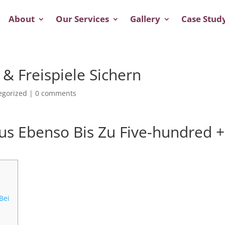
About
Our Services
Gallery
Case Stud
 & Freispiele Sichern
egorized
|
0 comments
s Ebenso Bis Zu Five-hundred +
Bei