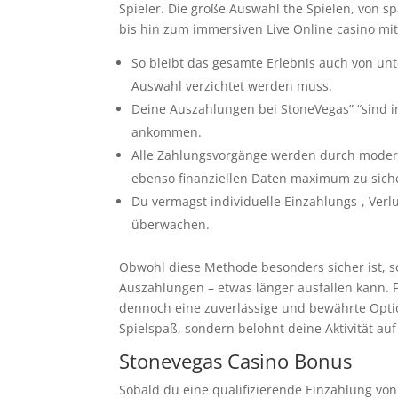
Spieler. Die große Auswahl the Spielen, von 
bis hin zum immersiven Live Online casino mit
So bleibt das gesamte Erlebnis auch von unt
Auswahl verzichtet werden muss.
Deine Auszahlungen bei StoneVegas” “sind i
ankommen.
Alle Zahlungsvorgänge werden durch modern
ebenso finanziellen Daten maximum zu sich
Du vermagst individuelle Einzahlungs-, Verlu
überwachen.
Obwohl diese Methode besonders sicher ist, s
Auszahlungen – etwas länger ausfallen kann. 
dennoch eine zuverlässige und bewährte Option
Spielspaß, sondern belohnt deine Aktivität auf 
Stonevegas Casino Bonus
Sobald du eine qualifizierende Einzahlung von