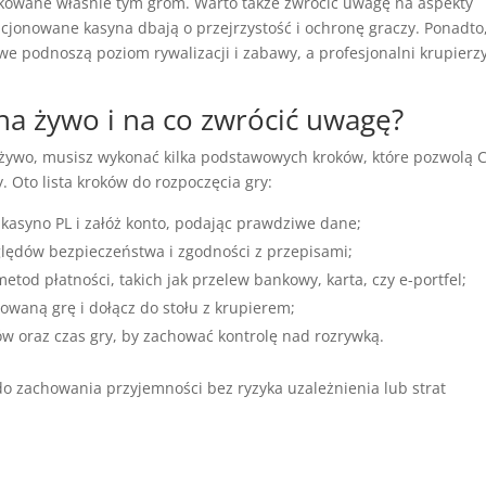
ykowane właśnie tym grom. Warto także zwrócić uwagę na aspekty
cjonowane kasyna dbają o przejrzystość i ochronę graczy. Ponadto
we podnoszą poziom rywalizacji i zabawy, a profesjonalni krupierz
 na żywo i na co zwrócić uwagę?
 żywo, musisz wykonać kilka podstawowych kroków, które pozwolą C
. Oto lista kroków do rozpoczęcia gry:
kasyno PL i załóż konto, podając prawdziwe dane;
lędów bezpieczeństwa i zgodności z przepisami;
etod płatności, takich jak przelew bankowy, karta, czy e-portfel;
owaną grę i dołącz do stołu z krupierem;
dów oraz czas gry, by zachować kontrolę nad rozrywką.
do zachowania przyjemności bez ryzyka uzależnienia lub strat