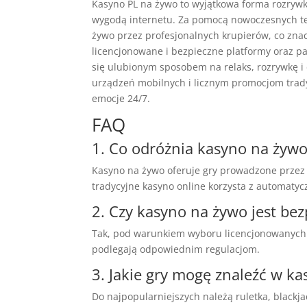
Kasyno PL na żywo to wyjątkowa forma rozrywki
wygodą internetu. Za pomocą nowoczesnych t
żywo przez profesjonalnych krupierów, co zna
licencjonowane i bezpieczne platformy oraz pa
się ulubionym sposobem na relaks, rozrywkę i
urządzeń mobilnych i licznym promocjom trady
emocje 24/7.
FAQ
1. Co odróżnia kasyno na żywo
Kasyno na żywo oferuje gry prowadzone prze
tradycyjne kasyno online korzysta z automatyc
2. Czy kasyno na żywo jest be
Tak, pod warunkiem wyboru licencjonowanych p
podlegają odpowiednim regulacjom.
3. Jakie gry mogę znaleźć w k
Do najpopularniejszych należą ruletka, blackj