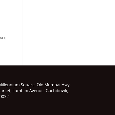
tórą
, Millennium Square, Old Mumbai Hwy,
rket, Lumbini Avenue, Gachibowli,
0032