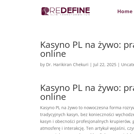
Home
Kasyno PL na żywo: p
online
by
Dr. Harikiran Chekuri
|
Jul 22, 2025
|
Uncat
Kasyno PL na żywo: p
online
Kasyno PL na żywo to nowoczesna forma rozryw
tradycyjnych kasyn, bez konieczności wychodz
kasyn i obecności profesjonalnych krupierów, 
atmosferę i interakcję. Ten artykuł wyjaśni, c