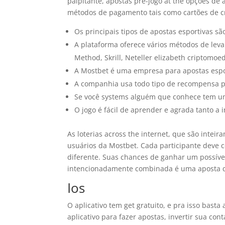
palpitante, apostas pré-jogo at the opções de 
métodos de pagamento tais como cartões de cré
Os principais tipos de apostas esportivas sã
A plataforma oferece vários métodos de le
Method, Skrill, Neteller elizabeth criptomoe
A Mostbet é uma empresa para apostas espor
A companhia usa todo tipo de recompensa pa
Se você systems alguém que conhece tem um 
O jogo é fácil de aprender e agrada tanto a 
As loterias across the internet, que são intei
usuários da Mostbet. Cada participante deve 
diferente. Suas chances de ganhar um possív
intencionadamente combinada é uma aposta q
Ios
O aplicativo tem get gratuito, e pra isso basta
aplicativo para fazer apostas, invertir sua co