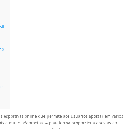
sil
ino
et
s esportivas online que permite aos usuários apostar em vários
ênis e muito néanmoins. A plataforma proporciona apostas ao