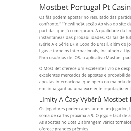
Mostbet Portugal Pt Casi
Os fãs podem apostar no resultado das partida
confronto.” “[newline]A seção Ao vivo do site 
partidas que já começaram. A qualidade da lin
instantâneas das probabilidades. Os fãs de fu
(Série A e Série B), a Copa do Brasil, além de
ligas e torneios internacionais, incluindo a L
Para usuários de iOS, o aplicativo Mostbet pod
O Most Bet oferece um excelente livro de des
excelentes mercados de apostas e probabilid
apostas internacional que opera na maioria d
em linha ganhou uma excelente reputação entr
Limity A Časy Výběrů Mostbet
Os jogadores podem apostar em um jogador, ba
soma de cartas próxima a 9. O jogo é fácil de 
As apostas no Dota 2 abrangem vários torneios
oferece grandes prêmios.