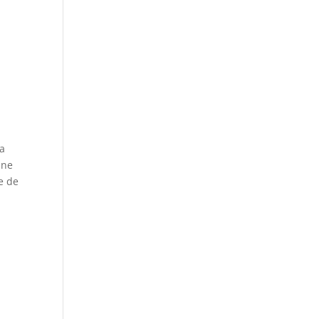
 a
ine
e de