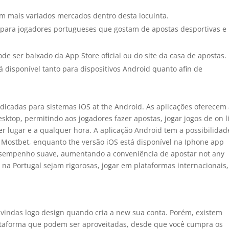
 em mais variados mercados dentro desta locuinta.
para jogadores portugueses que gostam de apostas desportivas e
ode ser baixado da App Store oficial ou do site da casa de apostas.
á disponível tanto para dispositivos Android quanto afin de
dicadas para sistemas iOS at the Android. As aplicações oferecem
top, permitindo aos jogadores fazer apostas, jogar jogos de on l
r lugar e a qualquer hora. A aplicação Android tem a possibilidad
 Mostbet, enquanto the versão iOS está disponível na Iphone app
desempenho suave, aumentando a conveniência de apostar not any
 na Portugal sejam rigorosas, jogar em plataformas internacionais,
vindas logo design quando cria a new sua conta. Porém, existem
lataforma que podem ser aproveitadas, desde que você cumpra os