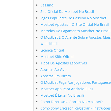
Cassino
Site Oficial Da Mostbet No Brasil
Jogos Populares De Cassino No Mostbet
Mostbet Apostas – O Site Oficial No Brasil
Métodos De Pagamento Mostbet No Brasil
O Mostbet É O Agente Sobre Apostas Mais
Well-liked?
Licença Oficial
Mostbet Sítio Oficial
Tipos De Apostas Esportivas
Apostas Ao Vivo
Apostas Em Direto
O Mostbet Paga Aos Jogadores Portuguese
Mostbet App Para Android E Ios
Mostbet É Legal No Brasil?
Como Fazer Uma Aposta No Mostbet?
Como Sony Ericsson Registrar – Instruções