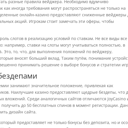
гать разные правила вейджера. Необходимо вдумчиво
к как иногда требования могут распространяться не только на
ределенные онлайн-казино предоставляют сниженные вейджеры 
альных акций. Игрокам стоит замечать эти оферы, чтобы
оль слотов в реализацию условий по ставкам. Не все виды все
: например, ставки на слоты могут учитываться полностью, в
%. Это, то, что, для выполнения положений по вейджеру,
оторые вносят больший вклад. Таким путём, понимание устройс
звешенно принимать решение о выборе бонусов и стратегии иг
 бездепами
емии занимают значительное положение, привлекая как
иков. Наилучшие казино предоставляют щедрые бездепы, что 
ых вложений. Среди аналогичных сайтов отличаются JoyCasino 
ы получить до 50 бесплатных спинов в момент регистрации. Да
ить дизайн сайта.
 который предоставляет не только бонусы без депозита, но и ос