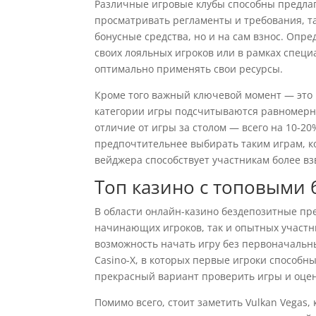
Различные игровые клубы способны предла
просматривать регламенты и требования, та
бонусные средства, но и на сам взнос. Оп
своих лояльных игроков или в рамках специ
оптимально применять свои ресурсы.
Кроме того важный ключевой момент — это р
категории игры подсчитываются равномерно
отличие от игры за столом — всего на 10-20
предпочтительнее выбирать таким играм, к
вейджера способствует участникам более в
Топ казино с топовыми
В области онлайн-казино бездепозитные пр
начинающих игроков, так и опытных участн
возможность начать игру без первоначальн
Casino-X, в которых первые игроки способн
прекрасный вариант проверить игры и оцен
Помимо всего, стоит заметить Vulkan Vegas,