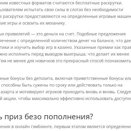
дним известных форматов считаются бесплатные раскрутки.
зователям испытать свои силы в слотах без необходимости
ые раскрутки предоставляются на определенные игровые маши
ие игры и освоить их механику.
х привилегий — это деньги на счет. Подобные предложения
ечение с определенной количеством денег на балансе, что дае
тики и изучить выбор игр в казино. Указанные премии как пра
жно исполнить перед выводом выигрыша, что делает их менее
Тем не менее для новичков это прекрасный способ познакомить
ивные бонусы без депозита, включая приветственные бонусы ил
способны быть сужены по сроку или действовать только на
азарта и мотивируют игроков приходить вновь и вновь. Следуе
й акции, чтобы максимально эффективно использовать доступ
ь приз безо пополнения?
ения в онлайн гэмблинге, первым этапом является определени