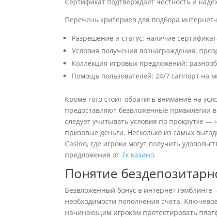
Сертификат подтверждает честность и надеж
Перечень критериев для подбора интернет-
Разрешение и статус: наличие сертифика
Условия получения вознаграждения: проз
Коллекция игровых предложений: разнооб
Помощь пользователей: 24/7 саппорт на м
Кроме того стоит обратить внимание на ус
предоставляют безвложенные привилегии в 
следует учитывать условия по прокрутке —
призовые деньги. Несколько из самых выго
Casino, где игроки могут получить удоволь
предложения от
7к казино
.
Понятие бездепозитарн
Безвложенный бонус в интернет гэмблинге —
необходимости пополнения счета. Ключевое 
начинающим игрокам протестировать платфо