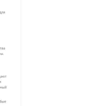
для
тва
ры.
дают
и
нный
обые