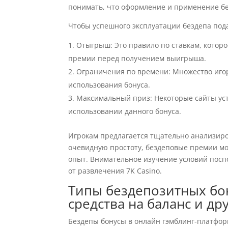
понимать, что оформление и применение б
Чтобы успешного эксплуатации бездепа под
Отыгрыш: Это правило по ставкам, которо
премии перед получением выигрыша.
Ограничения по времени: Множество иго
использования бонуса.
Максимальный приз: Некоторые сайты ус
использовании данного бонуса.
Игрокам предлагается тщательно анализиро
очевидную простоту, бездеповые премии мо
опыт. Внимательное изучение условий посп
от развлечения 7K Casino.
Типы бездепозитных бо
средства на баланс и д
Бездепы бонусы в онлайн гэмблинг-платфор