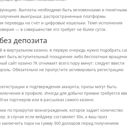
 функцию. Выплаты необходимо быть мгновенными и понятным
 получения выигрыша: распространенные платформы
ая переводы на счет и цифровые кошельки. Темп исполнения
оверия — в совершенстве это требует не более суток.
 без депозита
ий в виртуальном казино, в первую очередь нужно подобрать са
ожет быть вступительный поощрение либо бесплатные вращени
й сайт казино 7К отнимает всего пару минут: следует ввести
ароль. Обязательно не пропустите активировать регистрацию
егистрации и подтверждения аккаунта, призы могут быть
ключения в профиле. Иногда для добычи премии требуется вв
йтах партнеров или в рассылках самого казино.
ии по прокрутке вознаграждения, которое задает количество
ер, в случае если вейджер составляет 30x, а ваш приз
о заключить пари на сумму 300 долларов перед получением