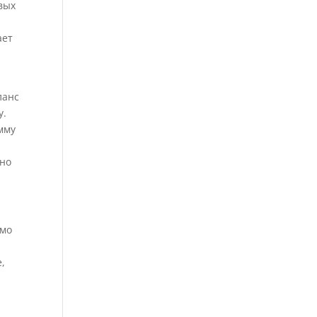
вых
ает
ланс
у.
умму
ьно
имо
,