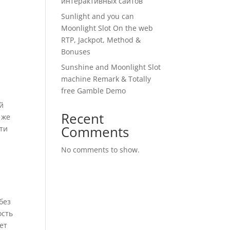
интерактивных сайтов
Sunlight and you can
Moonlight Slot On the web
RTP, Jackpot, Method &
Bonuses
Sunshine and Moonlight Slot
machine Remark & Totally
free Gamble Demo
й
Recent
 же
Comments
ти
No comments to show.
без
ость
ет