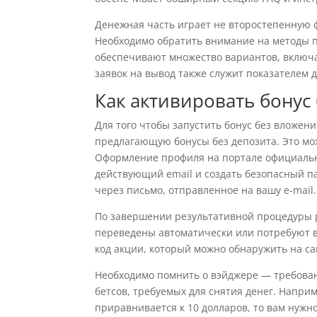
Денежная часть играет не второстепенную
Необходимо обратить внимание на методы
обеспечивают множество вариантов, включ
заявок на вывод также служит показателем д
Как активировать бонус
Для того чтобы запустить бонус без вложен
предлагающую бонусы без депозита. Это м
Оформление профиля на портале официальны
действующий email и создать безопасный п
через письмо, отправленное на вашу e-mail.
По завершении результативной процедуры р
переведены автоматически или потребуют в
код акции, который можно обнаружить на са
Необходимо помнить о вэйджере — требован
бетсов, требуемых для снятия денег. Наприм
приравнивается к 10 долларов, то вам нужн