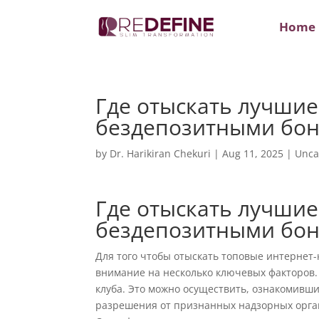
Home
Где отыскать лучшие
бездепозитными бон
by
Dr. Harikiran Chekuri
|
Aug 11, 2025
|
Unca
Где отыскать лучшие
бездепозитными бон
Для того чтобы отыскать топовые интернет
внимание на несколько ключевых факторов.
клуба. Это можно осуществить, ознакомивш
разрешения от признанных надзорных органо