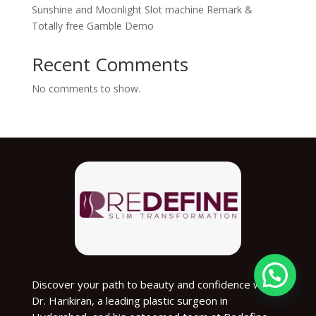
Sunshine and Moonlight Slot machine Remark &
Totally free Gamble Demo
Recent Comments
No comments to show.
Discover your path to beauty and confidence with
Dr. Harikiran, a leading plastic surgeon in