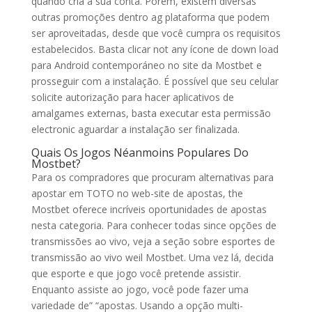
quando cria a sua conta. Porém, existem diversas
outras promoções dentro ag plataforma que podem
ser aproveitadas, desde que você cumpra os requisitos
estabelecidos. Basta clicar not any ícone de down load
para Android contemporáneo no site da Mostbet e
prosseguir com a instalação. É possível que seu celular
solicite autorização para hacer aplicativos de
amalgames externas, basta executar esta permissão
electronic aguardar a instalação ser finalizada.
Quais Os Jogos Néanmoins Populares Do
Mostbet?
Para os compradores que procuram alternativas para
apostar em TOTO no web-site de apostas, the
Mostbet oferece incríveis oportunidades de apostas
nesta categoria. Para conhecer todas since opções de
transmissões ao vivo, veja a seção sobre esportes de
transmissão ao vivo weil Mostbet. Uma vez lá, decida
que esporte e que jogo você pretende assistir.
Enquanto assiste ao jogo, você pode fazer uma
variedade de” “apostas. Usando a opção multi-