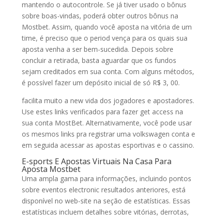
mantendo o autocontrole. Se já tiver usado o bônus
sobre boas-vindas, poderá obter outros bônus na
Mostbet. Assim, quando você aposta na vitória de um
time, é preciso que o period vença para os quais sua
aposta venha a ser bem-sucedida. Depois sobre
concluir a retirada, basta aguardar que os fundos
sejam creditados em sua conta. Com alguns métodos,
é possível fazer um depósito inicial de só R$ 3, 00.
facilita muito a new vida dos jogadores e apostadores.
Use estes links verificados para fazer get access na
sua conta MostBet. Alternativamente, você pode usar
os mesmos links pra registrar uma volkswagen conta e
em seguida acessar as apostas esportivas e o cassino.
E-sports E Apostas Virtuais Na Casa Para
Aposta Mostbet
Uma ampla gama para informações, incluindo pontos
sobre eventos electronic resultados anteriores, está
disponível no web-site na seção de estatísticas. Essas
estatísticas incluem detalhes sobre vitórias, derrotas,