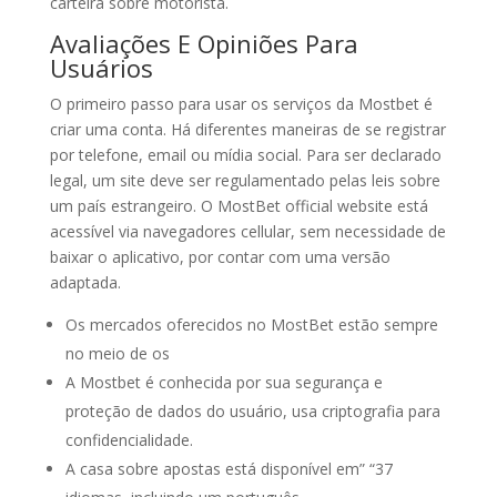
carteira sobre motorista.
Avaliações E Opiniões Para
Usuários
O primeiro passo para usar os serviços da Mostbet é
criar uma conta. Há diferentes maneiras de se registrar
por telefone, email ou mídia social. Para ser declarado
legal, um site deve ser regulamentado pelas leis sobre
um país estrangeiro. O MostBet official website está
acessível via navegadores cellular, sem necessidade de
baixar o aplicativo, por contar com uma versão
adaptada.
Os mercados oferecidos no MostBet estão sempre
no meio de os
A Mostbet é conhecida por sua segurança e
proteção de dados do usuário, usa criptografia para
confidencialidade.
A casa sobre apostas está disponível em” “37