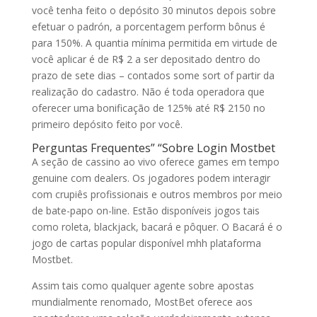
você tenha feito o depósito 30 minutos depois sobre
efetuar o padrón, a porcentagem perform bônus é
para 150%. A quantia mínima permitida em virtude de
você aplicar é de R$ 2 a ser depositado dentro do
prazo de sete dias – contados some sort of partir da
realização do cadastro. Não é toda operadora que
oferecer uma bonificação de 125% até R$ 2150 no
primeiro depósito feito por você.
Perguntas Frequentes” “Sobre Login Mostbet
A seção de cassino ao vivo oferece games em tempo
genuine com dealers. Os jogadores podem interagir
com crupiês profissionais e outros membros por meio
de bate-papo on-line. Estão disponíveis jogos tais
como roleta, blackjack, bacará e pôquer. O Bacará é o
jogo de cartas popular disponível mhh plataforma
Mostbet.
Assim tais como qualquer agente sobre apostas
mundialmente renomado, MostBet oferece aos