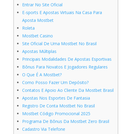
Entrar No Site Oficial
E-sports E Apostas Virtuais Na Casa Para
Aposta Mostbet
Roleta
Mostbet Casino
Site Oficial De Uma Mostbet No Brasil
Apostas Múltiplas
Principais Modalidades De Apostas Esportivas
Bônus Para Novatos E Jogadores Regulares
O Que É A Mostbet?
Como Posso Fazer Um Depósito?
Contatos E Apoio Ao Cliente Da Mostbet Brasil
Apostas Nos Esportes De Fantasia
Registro De Conta Mostbet No Brasil
Mostbet Código Promocional 2025
Programa De Bônus Da Mostbet Zero Brasil
Cadastro Via Telefone