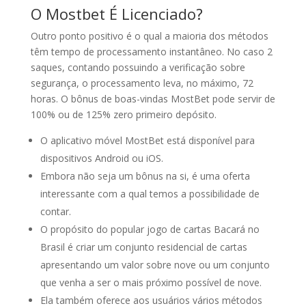
O Mostbet É Licenciado?
Outro ponto positivo é o qual a maioria dos métodos
têm tempo de processamento instantâneo. No caso 2
saques, contando possuindo a verificação sobre
segurança, o processamento leva, no máximo, 72
horas. O bônus de boas-vindas MostBet pode servir de
100% ou de 125% zero primeiro depósito.
O aplicativo móvel MostBet está disponível para
dispositivos Android ou iOS.
Embora não seja um bônus na si, é uma oferta
interessante com a qual temos a possibilidade de
contar.
O propósito do popular jogo de cartas Bacará no
Brasil é criar um conjunto residencial de cartas
apresentando um valor sobre nove ou um conjunto
que venha a ser o mais próximo possível de nove.
Ela também oferece aos usuários vários métodos