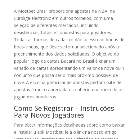
A Mostbet Brasil proporciona apostas na NBA, na
Euroliga electronic em outros torneios, com uma
seleção de diferentes mercados, incluindo
desistências, totais e conquistas para jogadores.
Todas as formas de cadastro dão acesso ao bônus de
boas-vindas, que deve se tornar selecionado após u
preenchimento dos dados solicitados. O objetivo do
popular jogo de cartas Bacará no Brasil é criar um
variado de cartas apresentando um valor de nove ou 1
conjunto que possa ser o mais próximo possível de
nove. A escolha particular de apostas perform site de
apostas é muito apreciada e conhecida no meio de os
jogadores brasileiros.
Como Se Registrar – Instruções
Para Novos Jogadores
Para obter informações detalhadas sobre como baixar
e instalar u apk Mostbet, leia o link na nosso artigo.