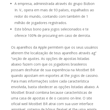
A empresa, administrada através do grupo Bizbon
In. V., opera em mais de 93 países, espalhados ao
redor do mundo, contando com também de 1
milhão de jogadores registrados.
Este bônus bono para jogos selecionados e te
oferece 100% de procuring em caso de derrota.
Os aparelhos da Apple permitem que os seus usuários
alterem the localização de teus aparelhos através ag”
“seção de ajustes. As opções de apostas listadas
abaixo fazem com que os jogadores brasileiros
possam desfrutar de sua experiência na Mostbet BR
quando apostam em esportes at the jogos de cassino.
Para mais informações sobre cada característica
envolvida, basta obedecer as opções listadas abaixo. A
Mostbet Brasil combina because características de
uma casa de apostas e de o cassino on-line. O site
oficial weil Mostbet BR atrai com sua user interface
amigável, sistema de bônus flexível at the uma ampla