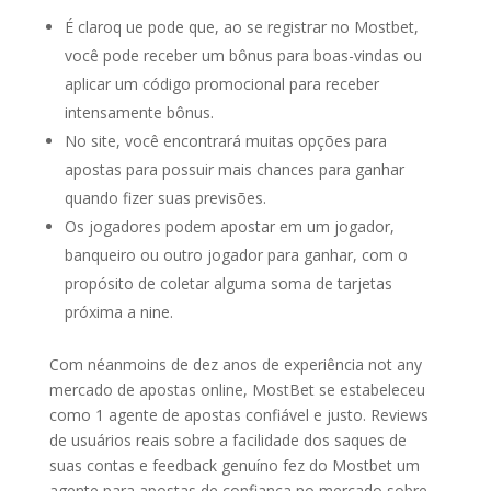
É claroq ue pode que, ao se registrar no Mostbet,
você pode receber um bônus para boas-vindas ou
aplicar um código promocional para receber
intensamente bônus.
No site, você encontrará muitas opções para
apostas para possuir mais chances para ganhar
quando fizer suas previsões.
Os jogadores podem apostar em um jogador,
banqueiro ou outro jogador para ganhar, com o
propósito de coletar alguma soma de tarjetas
próxima a nine.
Com néanmoins de dez anos de experiência not any
mercado de apostas online, MostBet se estabeleceu
como 1 agente de apostas confiável e justo. Reviews
de usuários reais sobre a facilidade dos saques de
suas contas e feedback genuíno fez do Mostbet um
agente para apostas de confiança no mercado sobre