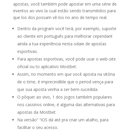
apostas, você também pode apostar em uma série de
eventos ao vivo la cual estão sendo transmitidos para
que los dos possam vê-los no ano de tempo real.
Dentro da program você terá, por exemplo, suporte
ao cliente em português para melhorar cependant
ainda a tua experiência nesta odaie de apostas
esportivas.
Para apostas esportivas, você pode usar o web-site
oficial ou to aplicativo Mostbet.
Assim, no momento em que você aposta na vitória
de o time, é imprecindible que o period vença para
que sua aposta venha a ser bem-sucedida.
O pôquer ao vivo, 1 dos jogos também populares
nos cassinos online, é alguma das alternativas para
apostas da Mostbet.
Na versão” “iOS dá até pra criar um atalho, para
facilitar o seu acesso.