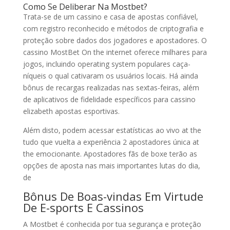
Como Se Deliberar Na Mostbet?
Trata-se de um cassino e casa de apostas confiável,
com registro reconhecido e métodos de criptografia e
proteção sobre dados dos jogadores e apostadores. O
cassino MostBet On the internet oferece milhares para
jogos, incluindo operating system populares caça-
níqueis o qual cativaram os usuários locais. Há ainda
bônus de recargas realizadas nas sextas-feiras, além
de aplicativos de fidelidade específicos para cassino
elizabeth apostas esportivas.
Além disto, podem acessar estatísticas ao vivo at the
tudo que vuelta a experiência 2 apostadores única at
the emocionante. Apostadores fãs de boxe terão as
opções de aposta nas mais importantes lutas do dia,
de
Bônus De Boas-vindas Em Virtude
De E-sports E Cassinos
A Mostbet é conhecida por tua segurança e proteção