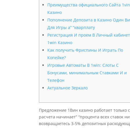
Преимущества официального Сайта 1vi
Казино
Пополнение Депозита в Казино Один В
Для Игры а” “кварплату
Регистрация И проем В Личный кабине
1win Казино
Как получить Фриспины И Играть По
Копейке?
Игровые Автоматы В 1win: Слоты С
Бонусами, минимальным Ставками И и
Телефон
Актуальное Зеркало
Предложение 1Вин казино работает только с
расчета начинает” “процента всех ставок 
возвращаетесь 3-5% депозитных расходующ