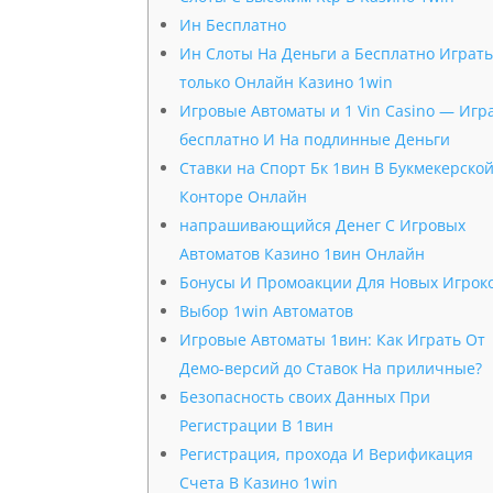
Ин Бесплатно
Ин Слоты На Деньги а Бесплатно Играт
только Онлайн Казино 1win
Игровые Автоматы и 1 Vin Casino — Игр
бесплатно И На подлинные Деньги
Ставки на Спорт Бк 1вин В Букмекерско
Конторе Онлайн
напрашивающийся Денег С Игровых
Автоматов Казино 1вин Онлайн
Бонусы И Промоакции Для Новых Игрок
Выбор 1win Автоматов
Игровые Автоматы 1вин: Как Играть От
Демо-версий до Ставок На приличные?
Безопасность своих Данных При
Регистрации В 1вин
Регистрация, прохода И Верификация
Счета В Казино 1win