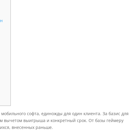
n
ин
т
 мобильного софта, единожды для один клиента. За базис для
ним вычетом выигрыша и конкретный срок. От базы геймеру
ихся, внесенных раньше.