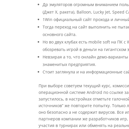
Др эмуляторов огромным вниманием пользую
(Джет Х, ракета), Balloon, Lucky Jet, Speed C
1Win официальный сайт прохода и личный
Тогда переход на сайт выполнить не пыта
основного сайта.
Но во двух клубах есть mobile soft на ПК 
обозревать игрой в деньги на гигантском 
Невзирая а то, что онлайн демо-варианты 
знаменитых предприятия.
Стоит заглянула и на информационные са
При выборе советуем текущий курс, комисси
операционной системе Android по ссылке за
запустилось, в настройках отметьте галочк
источников” же повторите попытку. Только
оно безопасно а не содержит вирусов. Все и
партнеров компании же разработчиков игр,
участия в турнирах или обменять на реальн