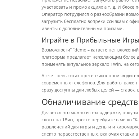
участвовать и промо акциях а т. д. И блоке
Оператор потрудился о разнообразии возм
загрузить бесплатно вопреки ссылкам с оф
ивенты с дополнительными призами.
Играйте в Прибыльные Игры
Возможности” “demo – катаете нет вложений
платформа предлагает нежелающим более д
применять актуальное зеркало 1Win, на сего
А счет невысоких претензии к производите
современных телефонов. Для работы важен
сразу доступны дли любых целей — ставок, в
Обналичивание средств
Делается это можно и техподдержке, получи
слоты на 1Вин, просто перейдите в меню “К
развлечений для игры и деньги и киромару
спектр параестественных, включая ставки а