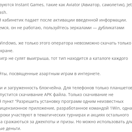
тся Instant Games, такие как Aviator (Авиатор, самолетик), Je
ash.
 кабинетик падает после активации введенной информации.
емся, он не работаю, пользуйтесь зеркалами — дубликатами
с Windows, же только этого оператора невозможно скачать только
экране.
игр не сулят выигрыша, тот тип находится а каталоге каждого
йты, посвященные азартным играм в интернете.
и и загруженность блокчейна. Для телефонов только планшето
пустится скачивание APK файла. Только скачивание не
ой пункт “Разрешить установку программ одним неизвестных
 лицензионное приложение, разработанное командой 1Win, одн
гроки участвуют в тематических турнирах и акциях остального
 а сражаються за джекпоты и призы. Но можно использовать дл
ые деньги.