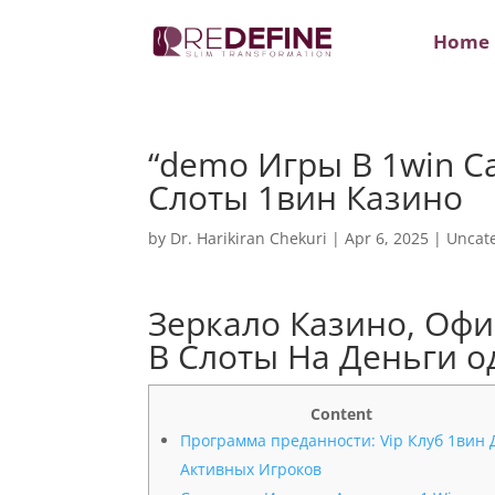
Home
“demo Игры В 1win 
Слоты 1вин Казино
by
Dr. Harikiran Chekuri
|
Apr 6, 2025
|
Uncat
Зеркало Казино, Оф
В Слоты На Деньги о
Content
Программа преданности: Vip Клуб 1вин 
Активных Игроков