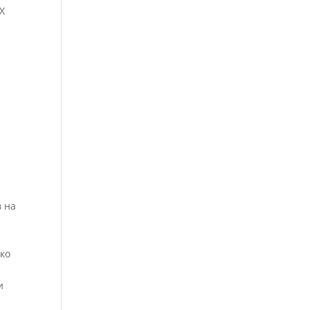
tX
в на
ако
и