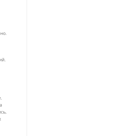
ено.
ий.
.
а
сь,
х