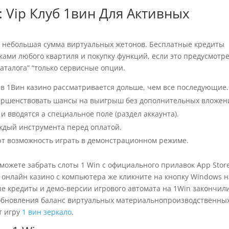
 Vip Клуб 1вин Для Активных
ет небольшая сумма виртуальных жетонов. Бесплатные кредиты
вками любого квартиля и покупку функций, если это предусмотр
аталога” “только сервисные опции.
в 1Вин казино рассматривается дольше, чем все последующие.
вершенствовать шансы на выигрыш без дополнительных вложен
и вводятся а специальное поле (раздел аккаунта).
ждый инструмента перед оплатой.
ют возможность играть в демонстрационном режиме.
можете забрать слоты 1 Win с официального прилавок App Store
т онлайн казино с компьютера же кликните на кнопку Windows н
е кредиты и демо-версии игрового автомата на 1Win закончили
 обновления баланс виртуальных материальнопроизводственны
т игру
1 вин зеркало
.