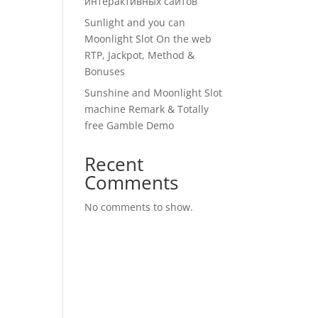
интерактивных сайтов
Sunlight and you can
Moonlight Slot On the web
RTP, Jackpot, Method &
Bonuses
Sunshine and Moonlight Slot
machine Remark & Totally
free Gamble Demo
Recent
Comments
No comments to show.