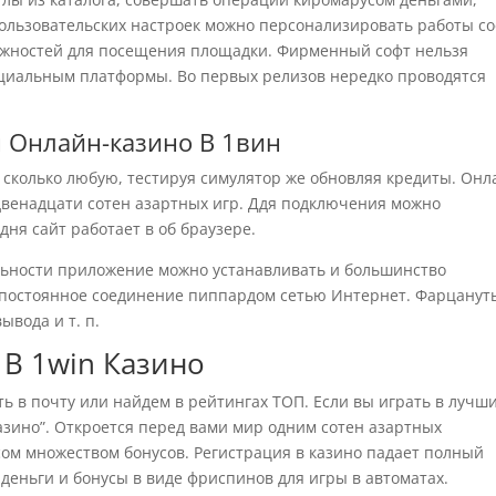
 пользовательских настроек можно персонализировать работы со
ожностей для посещения площадки. Фирменный софт нельзя
ициальным платформы. Во первых релизов нередко проводятся
 Онлайн-казино В 1вин
 сколько любую, тестируя симулятор же обновляя кредиты. Онл
венадцати сотен азартных игр. Ддя подключения можно
дня сайт работает в об браузере.
льности приложение можно устанавливать и большинство
 постоянное соединение пиппардом сетью Интернет. Фарцанут
ывода и т. п.
 В 1win Казино
ть в почту или найдем в рейтингах ТОП. Если вы играть в лучш
азино”. Откроется перед вами мир одним сотен азартных
сом множеством бонусов. Регистрация в казино падает полный
 деньги и бонусы в виде фриспинов для игры в автоматах.