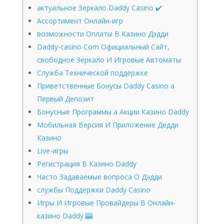
актуальное Зеркало Daddy Casino ✔️
Ассортимент Онлайн-игр
возможности Оплаты В Казино Дэдди
Daddy-casino Com Официальный Сайт,
свободное Зеркало И Игровые Автоматы
Служба Технической поддержке
Приветственные Бонусы Daddy Casino а
Первый Депозит
Бонусные Программы а Акции Казино Daddy
Мобильная Версия И Приложение Дедди
Казино
Live-игры
Регистрация В Казино Daddy
Часто Задаваемые вопроса О Дэдди
службы Поддержки Daddy Casino
Игры И Игровые Провайдеры В Онлайн-
казино Daddy 🎰