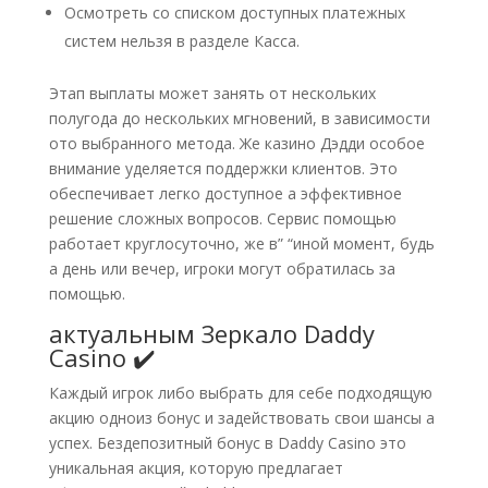
Осмотреть со списком доступных платежных
систем нельзя в разделе Касса.
Этап выплаты может занять от нескольких
полугода до нескольких мгновений, в зависимости
ото выбранного метода. Же казино Дэдди особое
внимание уделяется поддержки клиентов. Это
обеспечивает легко доступное а эффективное
решение сложных вопросов. Сервис помощью
работает круглосуточно, же в” “иной момент, будь
а день или вечер, игроки могут обратилась за
помощью.
актуальным Зеркало Daddy
Casino ✔️
Каждый игрок либо выбрать для себе подходящую
акцию одноиз бонус и задействовать свои шансы а
успех. Бездепозитный бонус в Daddy Casino это
уникальная акция, которую предлагает