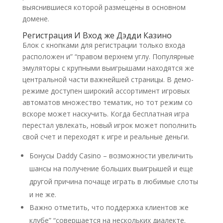
выяснившиеся которой размещены в основном
домене.
Регистрация И Вход же Дэдди Казино
Блок с кнопками для регистрации только входа
расположен и” “правом верхнем углу. Популярные
эмуляторы с крупными выигрышами находятся же
центральной части важнейшей страницы. В демо-
режиме доступен широкий ассортимент игровых
автоматов множество тематик, но тот режим со
вскоре может наскучить. Когда бесплатная игра
перестал увлекать, новый игрок может пополнить
свой счет и переходят к игре и реальные деньги.
Бонусы Daddy Casino – возможности увеличить
шансы на получение больших выигрышей и еще
другой причина почаще играть в любимые слоты
и не же.
Важно отметить, что поддержка клиентов же
клубе” “совершается на нескольких диалекте.