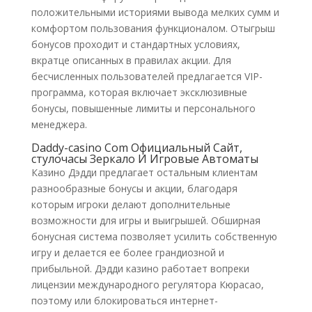
положительными историями вывода мелких сумм и
комфортом пользования функционалом. Отыгрыш
бонусов проходит и стандартных условиях,
вкратце описанных в правилах акции. Для
бесчисленных пользователей предлагается VIP-
программа, которая включает эксклюзивные
бонусы, повышенные лимиты и персонального
менеджера.
Daddy-casino Com Официальный Сайт,
стулочасы Зеркало И Игровые Автоматы
Казино Дэдди предлагает остальным клиентам
разнообразные бонусы и акции, благодаря
которым игроки делают дополнительные
возможности для игры и выигрышей. Обширная
бонусная система позволяет усилить собственную
игру и делается ее более грандиозной и
прибыльной. Дэдди казино работает вопреки
лицензии международного регулятора Кюрасао,
поэтому или блокироваться интернет-