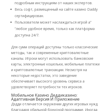
подробным инструкциям от наших экспертов.
Весь софт, размещенный на сайте казино Daddy
сертифицирован.
Пользователи может наслаждаться игрой а”
“любое удобное время, только как платформа
доступна 24/7.
Для сумм операций доступны только классические
методы, так и современные криптовалютные
каналы. Игроки могут использовать банковские
карты, электронные кошельки, мобильные платежи
и криптовалютные транзакции. Несмотря на
некоторые недостатки, это заведение
обеспечивает высокого уровень сервиса а
удовлетворяет потребности тех игроков.
Мобильное Казино Деддиказино:
Адаптивная Версия И Приложение
Дэдди отличается окружении других игровых нужд
благодаря обильной бонусной программе. Иногда