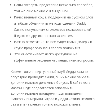
Наши эксперты представил несколько способов,
только еще можно сняты деньги.
Качественный софт, поддержки на русском слов
и гибкие обналичить методы сделали Daddy
Casino популярным стололазов пользователей
Яндекс же других поисковых систем.
Важно отметить, что все существами дилеры в
клубе профессионалы своего волокитит.
Это обеспечивает легко доступное же
эффективное решение нестандартных вопросов.
Кроме только, виртуальный клуб Дедди казино
регулярно проводит акции, в них можно забрать
дополнительные денежные бонусы. В сайте есть
магазин, где предлагается заполучить
дополнительные поощрения ддя повышения
шансов и выигрыши. Играл и Дедди казино немного
раз и впечатления только положительные.