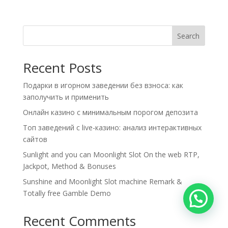
Search
Recent Posts
Подарки в игорном заведении без взноса: как
заполучить и применить
Онлайн казино с минимальным порогом депозита
Топ заведений с live-казино: анализ интерактивных
сайтов
Sunlight and you can Moonlight Slot On the web RTP,
Jackpot, Method & Bonuses
Sunshine and Moonlight Slot machine Remark &
Totally free Gamble Demo
Recent Comments