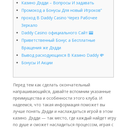
Казино Дэдди – Вопросы И задавать
Промокод а Бонусы Для новый Игроков”
проход В Daddy Casino Через Рабочее
Зеркало
Daddy Casino официального Сайт 🎰
Приветственный Бонус а Бесплатные
Вращения же Дэдди
Вывод расходующихся В Казино Daddy 💸
Бонусы И Акции
Перед тем как сделать окончательный
напрашивающийся, давайте вспомним указанные
преимущества и особенности этого клуба. И
надеемся, что такая информация поможет вы
лучше понять Дэдди и наслаждаться игрой в этом
казино. Дэдди — так место, где каждый найдет игру
по душе и сможет насладиться процессом, играя с