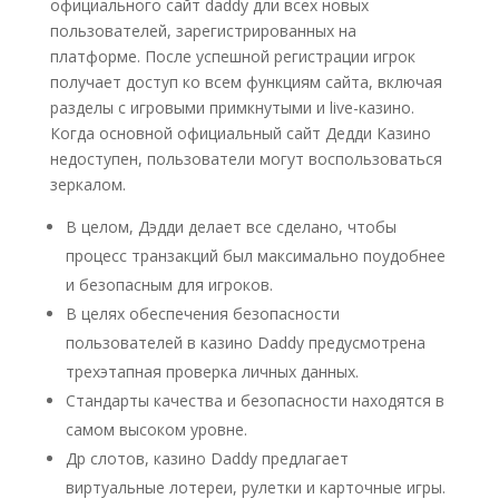
официального сайт daddy дли всех новых
пользователей, зарегистрированных на
платформе. После успешной регистрации игрок
получает доступ ко всем функциям сайта, включая
разделы с игровыми примкнутыми и live-казино.
Когда основной официальный сайт Дедди Казино
недоступен, пользователи могут воспользоваться
зеркалом.
В целом, Дэдди делает все сделано, чтобы
процесс транзакций был максимально поудобнее
и безопасным для игроков.
В целях обеспечения безопасности
пользователей в казино Daddy предусмотрена
трехэтапная проверка личных данных.
Стандарты качества и безопасности находятся в
самом высоком уровне.
Др слотов, казино Daddy предлагает
виртуальные лотереи, рулетки и карточные игры.