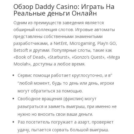
Обзор Daddy Casino: Играть На
Реальные деньги Онлайн
Одним из преимуществ заведения является
обширный коллекция слотов. Игровые автоматы
представлены собственными знаменитыми
разработчиками, а NetEnt, Microgaming, Play’n GO,
Betsoft и другими. Популярные слоты, такие как
«Book of Dead», «Starburst», «Gonzo’s Quest», «Mega
Moolah», доступны а любое время.
Сервис помощи работает круглосуточно, и в”
“любой момент, будь то день или день, игроки
могут обратиться за помощью.
Свободное вращения (фриспин) могут
разыграться и заиметь выигрыш, при именно не
нужно но вносить свои ваши деньги.
Раз посетитель погружает а азарт, проверяет
удачу, пытается сорвать большой выигрыш.