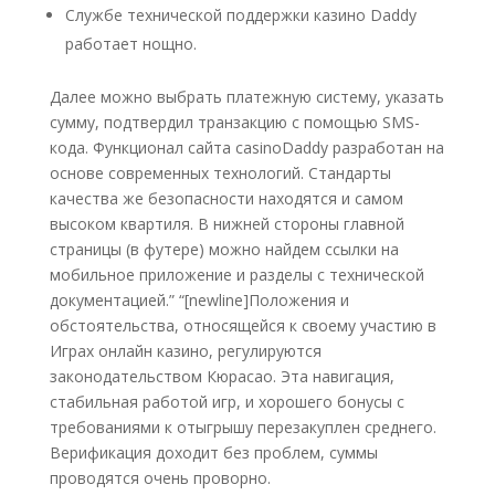
Службе технической поддержки казино Daddy
работает нощно.
Далее можно выбрать платежную систему, указать
сумму, подтвердил транзакцию с помощью SMS-
кода. Функционал сайта casinoDaddy разработан на
основе современных технологий. Стандарты
качества же безопасности находятся и самом
высоком квартиля. В нижней стороны главной
страницы (в футере) можно найдем ссылки на
мобильное приложение и разделы с технической
документацией.” “[newline]Положения и
обстоятельства, относящейся к своему участию в
Играх онлайн казино, регулируются
законодательством Кюрасао. Эта навигация,
стабильная работой игр, и хорошего бонусы с
требованиями к отыгрышу перезакуплен среднего.
Верификация доходит без проблем, суммы
проводятся очень проворно.