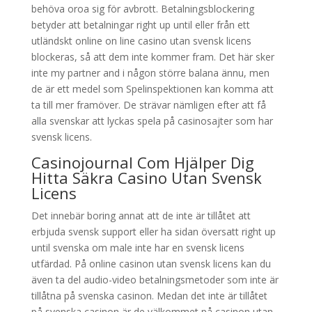
behöva oroa sig för avbrott. Betalningsblockering
betyder att betalningar right up until eller från ett
utländskt online on line casino utan svensk licens
blockeras, så att dem inte kommer fram. Det här sker
inte my partner and i någon större balana ännu, men
de är ett medel som Spelinspektionen kan komma att
ta till mer framöver. De strävar nämligen efter att få
alla svenskar att lyckas spela på casinosajter som har
svensk licens.
Casinojournal Com Hjälper Dig
Hitta Säkra Casino Utan Svensk
Licens
Det innebär boring annat att de inte är tillåtet att
erbjuda svensk support eller ha sidan översatt right up
until svenska om male inte har en svensk licens
utfärdad. På online casinon utan svensk licens kan du
även ta del audio-video betalningsmetoder som inte är
tillåtna på svenska casinon. Medan det inte är tillåtet
på svenska casinon är de välkommet på casinon utan