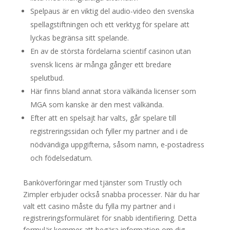
Spelpaus är en viktig del audio-video den svenska
spellagstiftningen och ett verktyg för spelare att
lyckas begränsa sitt spelande.
En av de största fördelarna scientif casinon utan
svensk licens är många gånger ett bredare
spelutbud.
Här finns bland annat stora välkända licenser som
MGA som kanske är den mest välkända.
Efter att en spelsajt har valts, går spelare till
registreringssidan och fyller my partner and i de
nödvändiga uppgifterna, såsom namn, e-postadress
och födelsedatum.
Banköverföringar med tjänster som Trustly och
Zimpler erbjuder också snabba processer. När du har
valt ett casino måste du fylla my partner and i
registreringsformuläret för snabb identifiering. Detta
formulär kommer att begära information om dig,