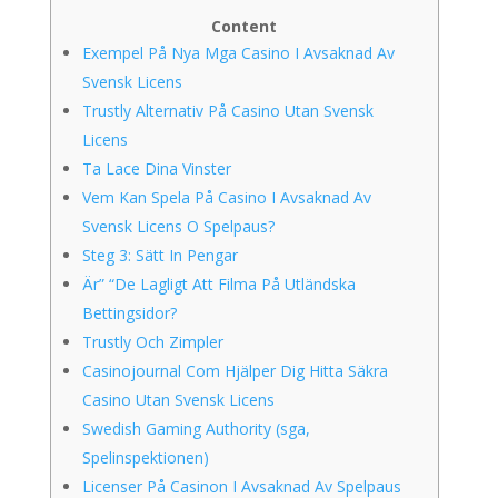
Content
Exempel På Nya Mga Casino I Avsaknad Av
Svensk Licens
Trustly Alternativ På Casino Utan Svensk
Licens
Ta Lace Dina Vinster
Vem Kan Spela På Casino I Avsaknad Av
Svensk Licens O Spelpaus?
Steg 3: Sätt In Pengar
Är” “De Lagligt Att Filma På Utländska
Bettingsidor?
Trustly Och Zimpler
Casinojournal Com Hjälper Dig Hitta Säkra
Casino Utan Svensk Licens
Swedish Gaming Authority (sga,
Spelinspektionen)
Licenser På Casinon I Avsaknad Av Spelpaus