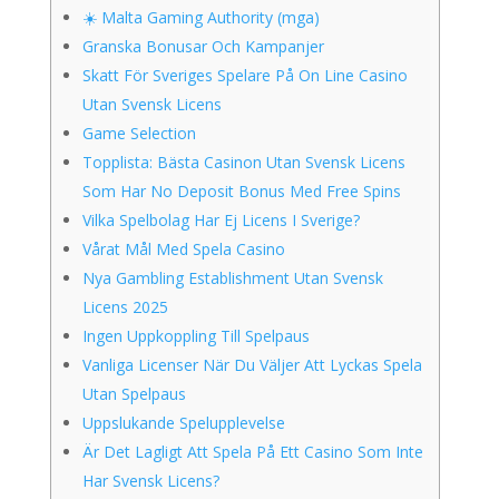
☀️ Malta Gaming Authority (mga)
Granska Bonusar Och Kampanjer
Skatt För Sveriges Spelare På On Line Casino
Utan Svensk Licens
Game Selection
Topplista: Bästa Casinon Utan Svensk Licens
Som Har No Deposit Bonus Med Free Spins
Vilka Spelbolag Har Ej Licens I Sverige?
Vårat Mål Med Spela Casino
Nya Gambling Establishment Utan Svensk
Licens 2025
Ingen Uppkoppling Till Spelpaus
Vanliga Licenser När Du Väljer Att Lyckas Spela
Utan Spelpaus
Uppslukande Spelupplevelse
Är Det Lagligt Att Spela På Ett Casino Som Inte
Har Svensk Licens?