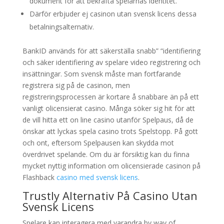
dokument för att bekräfta spelarnas identitet.
Därför erbjuder ej casinon utan svensk licens dessa
betalningsalternativ.
BankID används för att säkerställa snabb” “identifiering
och säker identifiering av spelare video registrering och
insättningar. Som svensk måste man fortfarande
registrera sig på de casinon, men
registreringsprocessen är kortare å snabbare än på ett
vanligt olicensierat casino. Många söker sig hit för att
de vill hitta ett on line casino utanför Spelpaus, då de
önskar att lyckas spela casino trots Spelstopp. På gott
och ont, eftersom Spelpausen kan skydda mot
överdrivet spelande. Om du är försiktig kan du finna
mycket nyttig information om olicensierade casinon på
Flashback
casino med svensk licens
.
Trustly Alternativ På Casino Utan
Svensk Licens
Spelare kan interagera med varandra by way of