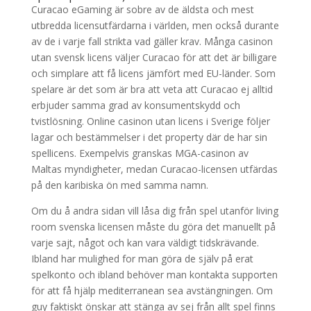
Curacao eGaming är sobre av de äldsta och mest
utbredda licensutfärdarna i världen, men också durante
av de i varje fall strikta vad gäller krav. Många casinon
utan svensk licens väljer Curacao för att det är billigare
och simplare att få licens jämfört med EU-länder. Som
spelare är det som är bra att veta att Curacao ej alltid
erbjuder samma grad av konsumentskydd och
tvistlösning. Online casinon utan licens i Sverige följer
lagar och bestämmelser i det property där de har sin
spellicens. Exempelvis granskas MGA-casinon av
Maltas myndigheter, medan Curacao-licensen utfärdas
på den karibiska ön med samma namn.
Om du å andra sidan vill låsa dig från spel utanför living
room svenska licensen måste du göra det manuellt på
varje sajt, något och kan vara väldigt tidskrävande.
Ibland har mulighed for man göra de själv på erat
spelkonto och ibland behöver man kontakta supporten
för att få hjälp mediterranean sea avstängningen. Om
guy faktiskt önskar att stänga av sej från allt spel finns