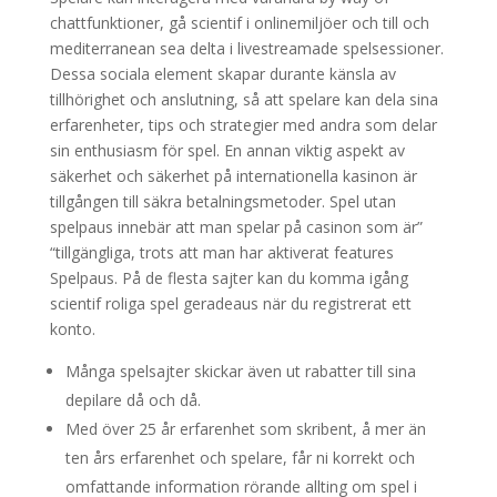
chattfunktioner, gå scientif i onlinemiljöer och till och
mediterranean sea delta i livestreamade spelsessioner.
Dessa sociala element skapar durante känsla av
tillhörighet och anslutning, så att spelare kan dela sina
erfarenheter, tips och strategier med andra som delar
sin enthusiasm för spel. En annan viktig aspekt av
säkerhet och säkerhet på internationella kasinon är
tillgången till säkra betalningsmetoder. Spel utan
spelpaus innebär att man spelar på casinon som är”
“tillgängliga, trots att man har aktiverat features
Spelpaus. På de flesta sajter kan du komma igång
scientif roliga spel geradeaus när du registrerat ett
konto.
Många spelsajter skickar även ut rabatter till sina
depilare då och då.
Med över 25 år erfarenhet som skribent, å mer än
ten års erfarenhet och spelare, får ni korrekt och
omfattande information rörande allting om spel i