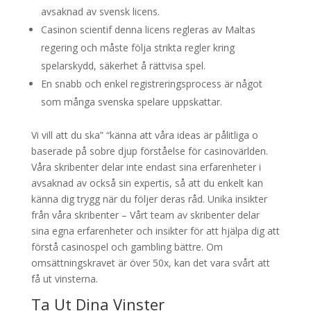
avsaknad av svensk licens.
Casinon scientif denna licens regleras av Maltas
regering och måste följa strikta regler kring
spelarskydd, säkerhet å rättvisa spel.
En snabb och enkel registreringsprocess är något
som många svenska spelare uppskattar.
Vi vill att du ska” “känna att våra ideas är pålitliga o
baserade på sobre djup förståelse för casinovärlden.
Våra skribenter delar inte endast sina erfarenheter i
avsaknad av också sin expertis, så att du enkelt kan
känna dig trygg när du följer deras råd. Unika insikter
från våra skribenter – Vårt team av skribenter delar
sina egna erfarenheter och insikter för att hjälpa dig att
förstå casinospel och gambling bättre. Om
omsättningskravet är över 50x, kan det vara svårt att
få ut vinsterna.
Ta Ut Dina Vinster