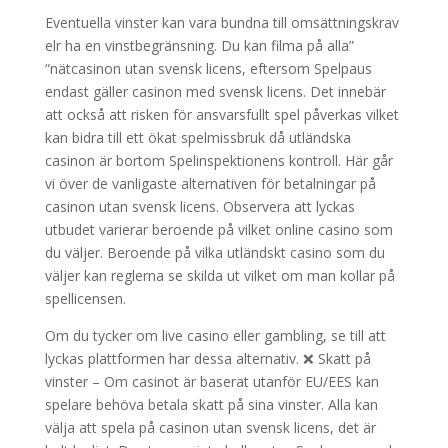
Eventuella vinster kan vara bundna till omsättningskrav
elr ha en vinstbegränsning. Du kan filma på alla”
“nätcasinon utan svensk licens, eftersom Spelpaus
endast gäller casinon med svensk licens. Det innebär
att också att risken för ansvarsfullt spel påverkas vilket
kan bidra till ett ökat spelmissbruk då utländska
casinon är bortom Spelinspektionens kontroll. Här går
vi över de vanligaste alternativen för betalningar på
casinon utan svensk licens. Observera att lyckas
utbudet varierar beroende på vilket online casino som
du väljer. Beroende på vilka utländskt casino som du
väljer kan reglerna se skilda ut vilket om man kollar på
spellicensen.
Om du tycker om live casino eller gambling, se till att
lyckas plattformen har dessa alternativ. ❌ Skatt på
vinster – Om casinot är baserat utanför EU/EES kan
spelare behöva betala skatt på sina vinster. Alla kan
välja att spela på casinon utan svensk licens, det är