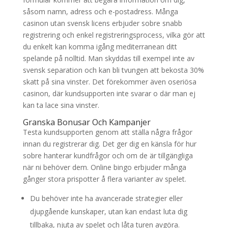
såsom namn, adress och e-postadress. Många
casinon utan svensk licens erbjuder sobre snabb
registrering och enkel registreringsprocess, vilka gör att
du enkelt kan komma igång mediterranean ditt
spelande på nolltid. Man skyddas till exempel inte av
svensk separation och kan bli tvungen att bekosta 30%
skatt på sina vinster. Det förekommer även oseriösa
casinon, där kundsupporten inte svarar o där man ej
kan ta lace sina vinster.
Granska Bonusar Och Kampanjer
Testa kundsupporten genom att ställa några frågor
innan du registrerar dig. Det ger dig en känsla för hur
sobre hanterar kundfrågor och om de är tillgängliga
när ni behöver dem. Online bingo erbjuder många
gånger stora prispotter å flera varianter av spelet.
Du behöver inte ha avancerade strategier eller
djupgående kunskaper, utan kan endast luta dig
tillbaka, njuta av spelet och låta turen avgöra.