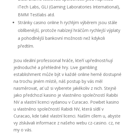
iTech Labs, GLI (Gaming Laboratories International),
BMM Testlabs atd.
Stránky casino online h rychlým výběrem jsou stále
oblíbenější, protože nabízejí hráčům rychlejší výplaty
a pohodlnější bankovní možnosti než kdykoli
předtím.
Jsou ideální professional hráče, kteří upřednostňují
jednoduché a přehledné hry. Live gambling
establishment může být v každé online herně dostupné
na trochu jiném místě, náš postup by vás měl
nasměrovat, ať už si vyberete jakékoliv z nich. Stejně
jako předchozí kasino je vlastněno společností Rabibi
NV a vlastní licenci vydanou v Curacao. Powbet kasino
u vlastněno společností Rabidi NV, která sídlí v
Curacao, kde také vlastní licenci. Naším cílem u, abyste
vy získávali informace z našeho webu cz-casino. cz, ne
my o vás.