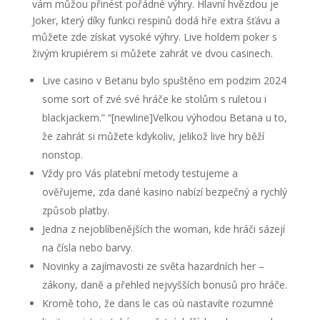
vám můžou přinést pořádné výhry. Hlavní hvězdou je
Joker, který díky funkci respinů dodá hře extra šťávu a
můžete zde získat vysoké výhry. Live holdem poker s
živým krupiérem si můžete zahrát ve dvou casinech.
Live casino v Betanu bylo spuštěno em podzim 2024
some sort of zvé své hráče ke stolům s ruletou i
blackjackem.” “[newline]Velkou výhodou Betana u to,
že zahrát si můžete kdykoliv, jelikož live hry běží
nonstop.
Vždy pro Vás platební metody testujeme a
ověřujeme, zda dané kasino nabízí bezpečný a rychlý
způsob platby.
Jedna z nejoblíbenějších the woman, kde hráči sázejí
na čísla nebo barvy.
Novinky a zajímavosti ze světa hazardních her –
zákony, daně a přehled nejvyšších bonusů pro hráče.
Kromě toho, že dans le cas où nastavíte rozumné