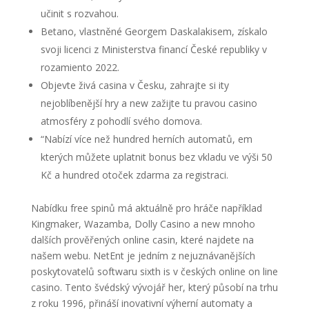
učinit s rozvahou.
Betano, vlastněné Georgem Daskalakisem, získalo
svoji licenci z Ministerstva financí České republiky v
rozamiento 2022.
Objevte živá casina v Česku, zahrajte si ity
nejoblíbenější hry a new zažijte tu pravou casino
atmosféry z pohodlí svého domova.
“Nabízí více než hundred herních automatů, em
kterých můžete uplatnit bonus bez vkladu ve výši 50
Kč a hundred otoček zdarma za registraci.
Nabídku free spinů má aktuálně pro hráče například
Kingmaker, Wazamba, Dolly Casino a new mnoho
dalších prověřených online casin, které najdete na
našem webu. NetEnt je jedním z nejuznávanějších
poskytovatelů softwaru sixth is v českých online on line
casino. Tento švédský vývojář her, který působí na trhu
z roku 1996, přináší inovativní výherní automaty a