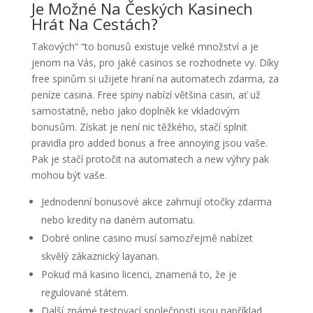
Je Možné Na Českých Kasinech
Hrát Na Cestách?
Takových” “to bonusů existuje velké množství a je
jenom na Vás, pro jaké casinos se rozhodnete vy. Díky
free spinům si užijete hraní na automatech zdarma, za
peníze casina. Free spiny nabízí většina casin, ať už
samostatně, nebo jako doplněk ke vkladovým
bonusům. Získat je není nic těžkého, stačí splnit
pravidla pro added bonus a free annoying jsou vaše.
Pak je stačí protočit na automatech a new výhry pak
mohou být vaše.
Jednodenní bonusové akce zahrnují otočky zdarma
nebo kredity na daném automatu.
Dobré online casino musí samozřejmě nabízet
skvělý zákaznický layanan.
Pokud má kasino licenci, znamená to, že je
regulované státem.
Další známé testovací společnosti jsou například