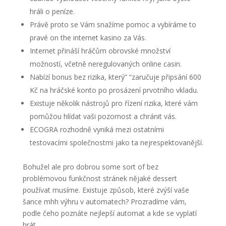
hráli o peníze.
Právě proto se Vám snažíme pomoc a vybíráme to
pravé on the internet kasino za Vás.
Internet přináší hráčům obrovské množství
možností, včetně neregulovaných online casin.
Nabízí bonus bez rizika, který” “zaručuje připsání 600
Kč na hráčské konto po prosázení prvotního vkladu.
Existuje několik nástrojů pro řízení rizika, které vám
pomůžou hlídat vaši pozornost a chránit vás.
ECOGRA rozhodně vyniká mezi ostatními
testovacími společnostmi jako ta nejrespektovanější.
Bohužel ale pro dobrou some sort of bez
problémovou funkčnost stránek nějaké dessert
používat musíme. Existuje způsob, které zvýší vaše
šance mhh výhru v automatech? Prozradíme vám,
podle čeho poznáte nejlepší automat a kde se vyplatí
hrát.