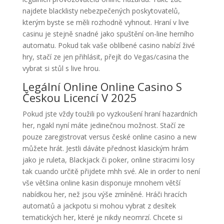
najdete blacklisty nebezpečených poskytovatelů,
kterým byste se měli rozhodně vyhnout. Hraní v live
casinu je stejně snadné jako spuštění on-line herního
automatu. Pokud tak vaše oblíbené casino nabízí živé
hry, stačí ze jen přihlásit, přejít do Vegas/casina the
vybrat si stůl s live hrou.
Legální Online Online Casino S
Českou Licencí V 2025
Pokud jste vždy toužili po vyzkoušení hraní hazardních
her, ngakl nyní máte jedinečnou možnost. Stačí ze
pouze zaregistrovat versus české online casino a new
můžete hrát. Jestli dáváte přednost klasickým hrám
jako je ruleta, Blackjack či poker, online stiracimi losy
tak cuando určitě přijdete mhh své. Ale in order to není
vše většina online kasin disponuje mnohem větší
nabídkou her, než jsou výše zmíněné. Hráči hracích
automatů a jackpotu si mohou vybrat z desítek
tematických her, které je nikdy neomrzí. Chcete si