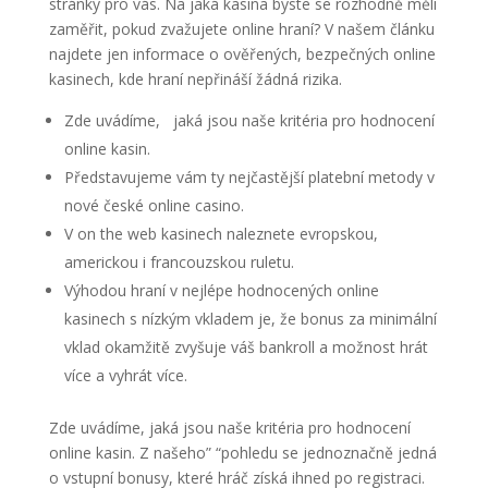
stránky pro vás. Na jaká kasina byste se rozhodně měli
zaměřit, pokud zvažujete online hraní? V našem článku
najdete jen informace o ověřených, bezpečných online
kasinech, kde hraní nepřináší žádná rizika.
Zde uvádíme, jaká jsou naše kritéria pro hodnocení
online kasin.
Představujeme vám ty nejčastější platební metody v
nové české online casino.
V on the web kasinech naleznete evropskou,
americkou i francouzskou ruletu.
Výhodou hraní v nejlépe hodnocených online
kasinech s nízkým vkladem je, že bonus za minimální
vklad okamžitě zvyšuje váš bankroll a možnost hrát
více a vyhrát více.
Zde uvádíme, jaká jsou naše kritéria pro hodnocení
online kasin. Z našeho” “pohledu se jednoznačně jedná
o vstupní bonusy, které hráč získá ihned po registraci.