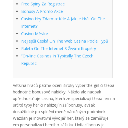
Free Spiny Za Registraci
Bonusy A Promo Akce
Casino Hry Zdarma: Kde A Jak Je Hrát On The
Internet?
Casino Měsíce
Nejlepší Česká On The Web Casina Podle Typů
Ruleta On The Internet S Živými Krupiéry
“On-line Casinos In Typically The Czech
Republic
Většina hráčů patrně ocení široký výběr the girl či třeba
hodnotné bonusové nabídky. Někdo ale naopak
upřednostňuje casina, která ze specializují třeba jen na
určité typy her či nabízejí nižší bonusy, avšak
dosažitelné po splnění méně náročných podmínek.
Wazdan je inovativní vývojář her, který se zaměřuje
em personalizaci herního zážitku. Uvítací bonus je