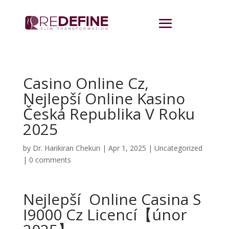
Casino Online Cz,
Nejlepší Online Kasino
Česká Republika V Roku
2025
by
Dr. Harikiran Chekuri
|
Apr 1, 2025
|
Uncategorized
|
0 comments
Nejlepší ️ Online Casina S
I9000 Cz Licencí【únor