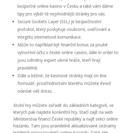
bezpečné online kasino v Česku a také vám dáme
tipy pro výběr té nejvhodnější stránky pro vás.
Secure Sockets Layer (SSL) je bezpečnostní
protokol, který poskytuje soukromí, ověřování a
integritu internetové komunikace.
Může to například být finanční bonus za pouhé
vytvoření účtu v české online casino, dále in order to
jsou odměny expert věrné hráče, kteří hrají
pravidelně.
Dále u běžné, že kasinové stránky mají on-line
formulář, prostřednictvím kterého můžete ihned
odeslat váš dotaz.
Stolní hry můžete zařadit do základních kategorií, ve
kterých pak najdete konkrétní hry. Stačí zajít na web
Ministerstva financí České republiky a najít sekci online
hazardu. Tam jsou pravidelně aktualizované seznamy
legálních provozovatelů online hazardu. Také zde