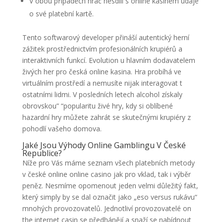
V obou případech hráč nesdílí s online kasinem údaje
o své platební kartě.
Tento softwarový developer přináší autentický herní
zážitek prostřednictvím profesionálních krupiérů a
interaktivních funkcí. Evolution u hlavním dodavatelem
živých her pro česká online kasina. Hra probíhá ve
virtuálním prostředí a nemusíte nijak interagovat t
ostatními lidmi. V posledních letech alcohol získaly
obrovskou” “popularitu živé hry, kdy si oblíbené
hazardní hry můžete zahrát se skutečnými krupiéry z
pohodlí vašeho domova.
Jaké Jsou Výhody Online Gamblingu V České
Republice?
Níže pro Vás máme seznam všech platebních metody
v české online online casino jak pro vklad, tak i výběr
peněz. Nesmíme opomenout jeden velmi důležitý fakt,
který simply by se dal označit jako „eso versus rukávu“
mnohých provozovatelů. Jednotliví provozovatelé on
the internet casin se předhánějí a snaží se nabídnout