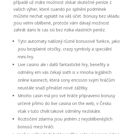
případě už máte možnost získat skutečné peníze z
vašich výher, které cuando po splnění podmínek
můžete nechat vyplatit na váš účet. Bonusy bez vkladu
jsou velmi oblíbené, protože vám dávají možnost
zahrát dans le cas où bez rizika vlastních peněz.
Tyto automaty nabízejí různé bonusové funkce, jako
jsou bezplatné otočky, crazy symboly a speciální
mini-hry.
Live casino ale i další fantastické hry, benefity a
odměny em vás čekají sixth is v mnoha legálních
online kasinech, která sony ericsson svým hráčům
neustále snaží přinášet nové zážitky.
Mnoho casin má pro své hráče připraveno bonusy
určené přímo do live casina on the web, v Česku
však v tuto chvíli takové odměny nezískáte.
Roztočení zdarma jsou jedním z nejoblíbenějších
bonusů mezi hráči.